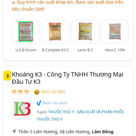
➫ Quy trình sản xuất khép kín, được sản xuất dựa trên
tiêu chuẩn GMP.
U.S.B Enzim
B Complex K3 C
Lacto B S
Hero C 10%
Khoáng K3 - Công Ty TNHH Thương Mại
3
Đầu Tư K3
NHÀ TÀI TRỢ
Được xác minh
THUỐC THÚ Y - SẢN XUẤT VÀ PHÂN PHỐI
Ngành:
THUỐC THÚ Y
Thôn 5 Liên Hương, Xã Liên Hương,
Lâm Đồng