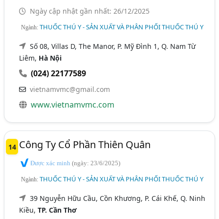
Ngày cập nhật gần nhất: 26/12/2025
THUỐC THÚ Y - SẢN XUẤT VÀ PHÂN PHỐI THUỐC THÚ Y
Ngành:
Số 08, Villas D, The Manor, P. Mỹ Đình 1, Q. Nam Từ
Liêm,
Hà Nội
(024) 22177589
vietnamvmc@gmail.com
www.vietnamvmc.com
Công Ty Cổ Phần Thiên Quân
14
Được xác minh
(ngày: 23/6/2025)
THUỐC THÚ Y - SẢN XUẤT VÀ PHÂN PHỐI THUỐC THÚ Y
Ngành:
39 Nguyễn Hữu Cầu, Cồn Khương, P. Cái Khế, Q. Ninh
Kiều,
TP. Cần Thơ