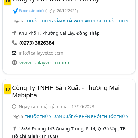
16
Được xác minh
(ngày: 26/12/2025)
THUỐC THÚ Y - SẢN XUẤT VÀ PHÂN PHỐI THUỐC THÚ Y
Ngành:
Khu Phố 1, Phường Cai Lậy,
Đồng Tháp
(0273) 3826384
info@cailayvetco.com
www.cailayvetco.com
Công Ty TNHH Sản Xuất - Thương Mại
17
Mebipha
Ngày cập nhật gần nhất: 17/10/2023
THUỐC THÚ Y - SẢN XUẤT VÀ PHÂN PHỐI THUỐC THÚ Y
Ngành:
18/8A Đường 143 Quang Trung, P. 14, Q. Gò Vấp,
TP.
Hồ Chí Minh (TPHCM)