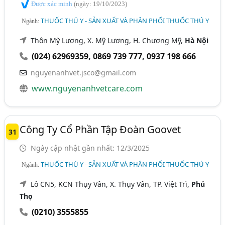
Được xác minh
(ngày: 19/10/2023)
THUỐC THÚ Y - SẢN XUẤT VÀ PHÂN PHỐI THUỐC THÚ Y
Ngành:
Thôn Mỹ Lương, X. Mỹ Lương, H. Chương Mỹ,
Hà Nội
(024) 62969359
,
0869 739 777
,
0937 198 666
nguyenanhvet.jsco@gmail.com
www.nguyenanhvetcare.com
Công Ty Cổ Phần Tập Đoàn Goovet
31
Ngày cập nhật gần nhất: 12/3/2025
THUỐC THÚ Y - SẢN XUẤT VÀ PHÂN PHỐI THUỐC THÚ Y
Ngành:
Lô CN5, KCN Thụy Vân, X. Thụy Vân, TP. Việt Trì,
Phú
Thọ
(0210) 3555855