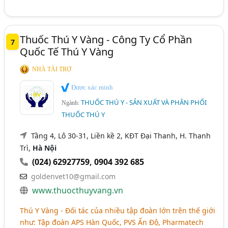
Thuốc Thú Y Vàng - Công Ty Cổ Phần
7
Quốc Tế Thú Y Vàng
NHÀ TÀI TRỢ
Được xác minh
THUỐC THÚ Y - SẢN XUẤT VÀ PHÂN PHỐI
Ngành:
THUỐC THÚ Y
Tầng 4, Lô 30-31, Liền kề 2, KĐT Đại Thanh, H. Thanh
Trì,
Hà Nội
(024) 62927759
,
0904 392 685
goldenvet10@gmail.com
www.thuocthuyvang.vn
Thú Y Vàng - Đối tác của nhiều tập đoàn lớn trên thế giới
như: Tập đoàn APS Hàn Quốc, PVS Ấn Độ, Pharmatech