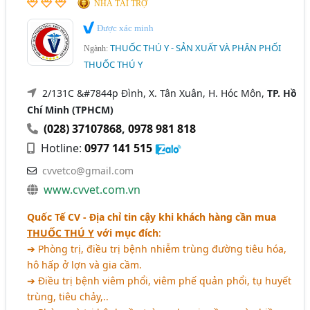
NHÀ TÀI TRỢ
Được xác minh
THUỐC THÚ Y - SẢN XUẤT VÀ PHÂN PHỐI
Ngành:
THUỐC THÚ Y
2/131C &#7844p Đình, X. Tân Xuân, H. Hóc Môn,
TP. Hồ
Chí Minh (TPHCM)
(028) 37107868
,
0978 981 818
Hotline:
0977 141 515
cvvetco@gmail.com
www.cvvet.com.vn
Quốc Tế CV - Địa chỉ tin cậy khi khách hàng cần mua
THUỐC THÚ Y
với mục đích
:
➔ Phòng trị, điều trị bệnh nhiễm trùng đường tiêu hóa,
hô hấp ở lợn và gia cầm.
➔ Điều trị bệnh viêm phổi, viêm phế quản phổi, tụ huyết
trùng, tiêu chảy,..