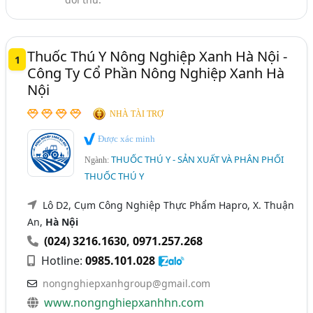
Gia Súc, Gia Cầm - Chăn Nuôi (143)
TP. Cần Thơ
Vĩnh Phúc
Bắc Giang
Chế Phẩm Sinh Học (142)
Bình Định
Hà Nam
Hậu Giang
Tiền Giang
Thuốc Thú Y, Thuốc Thủy Sản - Nguyên Liệu Sản Xuất
Thuốc Thú Y Nông Nghiệp Xanh Hà Nội -
1
Vĩnh Long
(32)
Công Ty Cổ Phần Nông Nghiệp Xanh Hà
Nội
NHÀ TÀI TRỢ
Được xác minh
THUỐC THÚ Y - SẢN XUẤT VÀ PHÂN PHỐI
Ngành:
THUỐC THÚ Y
Lô D2, Cụm Công Nghiệp Thực Phẩm Hapro, X. Thuận
An,
Hà Nội
(024) 3216.1630
,
0971.257.268
Hotline:
0985.101.028
nongnghiepxanhgroup@gmail.com
www.nongnghiepxanhhn.com