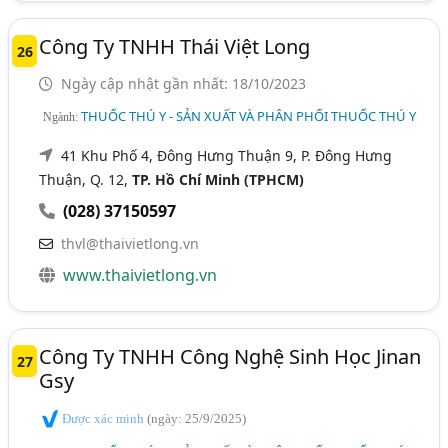
Công Ty TNHH Thái Việt Long
26
Ngày cập nhật gần nhất: 18/10/2023
THUỐC THÚ Y - SẢN XUẤT VÀ PHÂN PHỐI THUỐC THÚ Y
Ngành:
41 Khu Phố 4, Đông Hưng Thuận 9, P. Đông Hưng
Thuận, Q. 12,
TP. Hồ Chí Minh (TPHCM)
(028) 37150597
thvl@thaivietlong.vn
www.thaivietlong.vn
Công Ty TNHH Công Nghệ Sinh Học Jinan
27
Gsy
Được xác minh
(ngày: 25/9/2025)