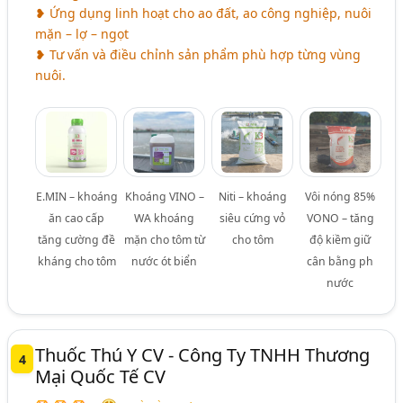
❥ Ứng dụng linh hoạt cho ao đất, ao công nghiệp, nuôi
mặn – lợ – ngọt
❥ Tư vấn và điều chỉnh sản phẩm phù hợp từng vùng
nuôi.
E.MIN – khoáng
Khoáng VINO –
Niti – khoáng
Vôi nóng 85%
ăn cao cấp
WA khoáng
siêu cứng vỏ
VONO – tăng
tăng cường đề
mặn cho tôm từ
cho tôm
độ kiềm giữ
kháng cho tôm
nước ót biển
cân bằng ph
nước
Thuốc Thú Y CV - Công Ty TNHH Thương
4
Mại Quốc Tế CV