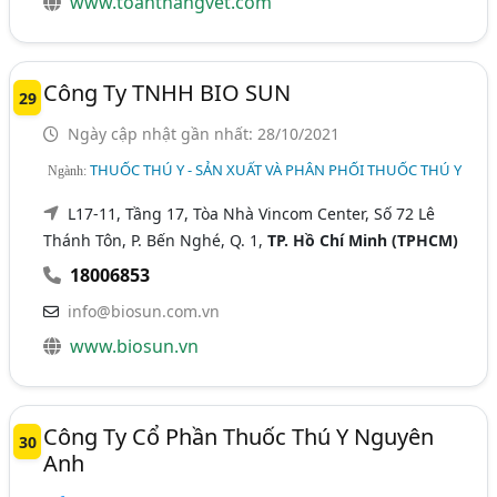
www.toanthangvet.com
Công Ty TNHH BIO SUN
29
Ngày cập nhật gần nhất: 28/10/2021
THUỐC THÚ Y - SẢN XUẤT VÀ PHÂN PHỐI THUỐC THÚ Y
Ngành:
L17-11, Tầng 17, Tòa Nhà Vincom Center, Số 72 Lê
Thánh Tôn, P. Bến Nghé, Q. 1,
TP. Hồ Chí Minh (TPHCM)
18006853
info@biosun.com.vn
www.biosun.vn
Công Ty Cổ Phần Thuốc Thú Y Nguyên
30
Anh