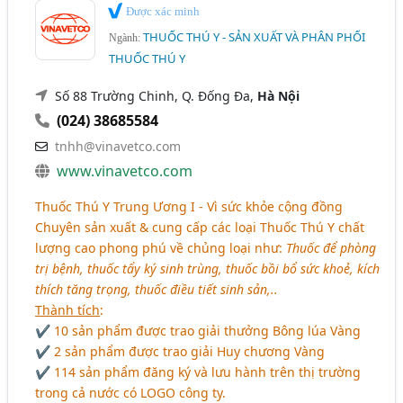
Được xác minh
THUỐC THÚ Y - SẢN XUẤT VÀ PHÂN PHỐI
Ngành:
THUỐC THÚ Y
Số 88 Trường Chinh, Q. Đống Đa,
Hà Nội
(024) 38685584
tnhh@vinavetco.com
www.vinavetco.com
Thuốc Thú Y Trung Ương I - Vì sức khỏe cộng đồng
Chuyên sản xuất & cung cấp các loại Thuốc Thú Y chất
lượng cao phong phú về chủng loại như:
Thuốc để phòng
trị bệnh, thuốc tẩy ký sinh trùng, thuốc bồi bổ sức khoẻ, kích
thích tăng trọng, thuốc điều tiết sinh sản,..
Thành tích
:
✔ 10 sản phẩm được trao giải thưởng Bông lúa Vàng
✔ 2 sản phẩm được trao giải Huy chương Vàng
✔ 114 sản phẩm đăng ký và lưu hành trên thị trường
trong cả nước có LOGO công ty.