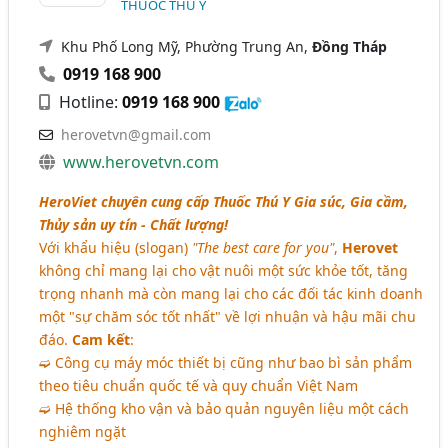
THUỐC THÚ Y
Khu Phố Long Mỹ, Phường Trung An,
Đồng Tháp
0919 168 900
Hotline:
0919 168 900
herovetvn@gmail.com
www.herovetvn.com
HeroViet chuyên cung cấp Thuốc Thú Y Gia súc, Gia cầm,
Thủy sản uy tín - Chất lượng!
Với khẩu hiệu (slogan)
"The best care for you"
,
Herovet
không chỉ mang lại cho vật nuôi một sức khỏe tốt, tăng
trọng nhanh mà còn mang lại cho các đối tác kinh doanh
một "sự chăm sóc tốt nhất" về lợi nhuận và hậu mãi chu
đáo.
Cam kết
:
➫ Công cụ máy móc thiết bị cũng như bao bì sản phẩm
theo tiêu chuẩn quốc tế và quy chuẩn Việt Nam
➫ Hệ thống kho vận và bảo quản nguyên liệu một cách
nghiêm ngặt