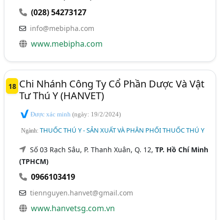
(028) 54273127
info@mebipha.com
www.mebipha.com
Chi Nhánh Công Ty Cổ Phần Dược Và Vật
18
Tư Thú Y (HANVET)
Được xác minh
(ngày: 19/2/2024)
THUỐC THÚ Y - SẢN XUẤT VÀ PHÂN PHỐI THUỐC THÚ Y
Ngành:
Số 03 Rạch Sâu, P. Thanh Xuân, Q. 12,
TP. Hồ Chí Minh
(TPHCM)
0966103419
tiennguyen.hanvet@gmail.com
www.hanvetsg.com.vn