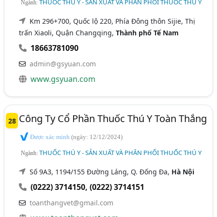
THUỐC THÚ Y - SẢN XUẤT VÀ PHÂN PHỐI THUỐC THÚ Y
Ngành:
Km 296+700, Quốc lộ 220, Phía Đông thôn Sijie, Thị
trấn Xiaoli, Quận Changqing,
Thành phố Tế Nam
18663781090
admin@gsyuan.com
www.gsyuan.com
Công Ty Cổ Phần Thuốc Thú Y Toàn Thắng
28
Được xác minh
(ngày: 12/12/2024)
THUỐC THÚ Y - SẢN XUẤT VÀ PHÂN PHỐI THUỐC THÚ Y
Ngành:
Số 9A3, 1194/155 Đường Láng, Q. Đống Đa,
Hà Nội
(0222) 3714150
,
(0222) 3714151
toanthangvet@gmail.com