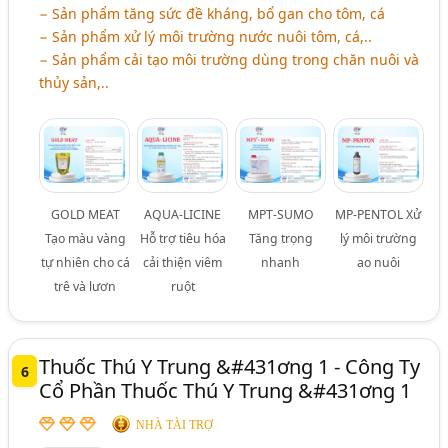
− Sản phẩm tăng sức đề kháng, bổ gan cho tôm, cá
− Sản phẩm xử lý môi trường nước nuôi tôm, cá,..
− Sản phẩm cải tạo môi trường dùng trong chăn nuôi và
thủy sản,..
GOLD MEAT
AQUA-LICINE
MPT-SUMO
MP-PENTOL Xử
Tạo màu vàng
Hỗ trợ tiêu hóa
Tăng trọng
lý môi trường
tự nhiên cho cá
cải thiện viêm
nhanh
ao nuôi
trê và lươn
ruột
Thuốc Thú Y Trung &#431ơng 1 - Công Ty
6
Cổ Phần Thuốc Thú Y Trung &#431ơng 1
NHÀ TÀI TRỢ