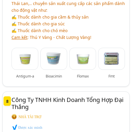
Thái Lan,.. chuyên sản xuất cung cấp các sản phẩm dành
cho động vật như:
✍ Thuốc dành cho gia cầm & thủy sản
✍ Thuốc dành cho gia súc
✍ Thuốc dành cho chó mèo
Cam kết
: Thú Y Vàng - Chất Lượng Vàng!
Antigum-a
Bioacimin
Flomax
Fmt
Công Ty TNHH Kinh Doanh Tổng Hợp Đại
8
Thắng
NHÀ TÀI TRỢ
Được xác minh