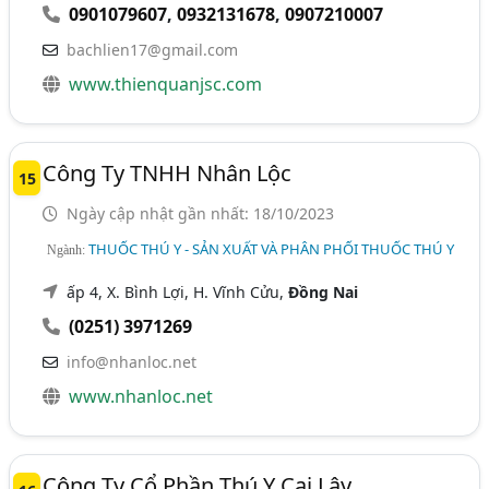
0901079607
,
0932131678
,
0907210007
bachlien17@gmail.com
www.thienquanjsc.com
Công Ty TNHH Nhân Lộc
15
Ngày cập nhật gần nhất: 18/10/2023
THUỐC THÚ Y - SẢN XUẤT VÀ PHÂN PHỐI THUỐC THÚ Y
Ngành:
ấp 4, X. Bình Lợi, H. Vĩnh Cửu,
Đồng Nai
(0251) 3971269
info@nhanloc.net
www.nhanloc.net
Công Ty Cổ Phần Thú Y Cai Lậy