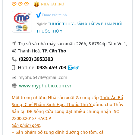
NHÀ TÀI TRỢ
Được xác minh
THUỐC THÚ Y - SẢN XUẤT VÀ PHÂN PHỐI
Ngành:
THUỐC THÚ Y
Trụ sở và nhà máy sản xuất: 226A, &#7844p Tầm Vu 1,
Xã Thạnh Hoà,
TP. Cần Thơ
(0293) 3953303
Hotline:
0985 459 703
myphu6473@gmail.com
www.myphubio.com.vn
Một trong những Nhà sản xuất & cung cấp
Thức Ăn Bổ
Sung, Chế Phẩm Sinh Học, Thuốc Thú Y
dùng cho Thủy
Sản tại ĐB Sông Cửu Long đạt nhiều chứng nhận ISO
22000:2018/ HACCP
Sản phẩm gồm
:
− Sản phẩm bổ sung dinh dưỡng cho tôm, cá