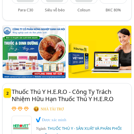
Para C30
Siêu vỗ béo
Colisun
BKC 80%
Thuốc Thú Y H.E.R.O - Công Ty Trách
2
Nhiệm Hữu Hạn Thuốc Thú Y H.E.R.O
NHÀ TÀI TRỢ
Được xác minh
THUỐC THÚ Y - SẢN XUẤT VÀ PHÂN PHỐI
Ngành: