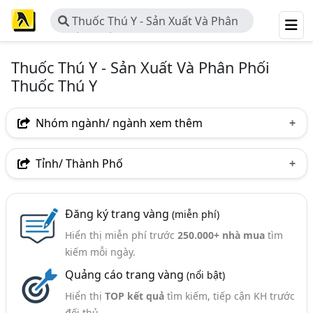
Thuốc Thú Y - Sản Xuất Và Phân
Phối Thuốc Thú Y
Thuốc Thú Y - Sản Xuất Và Phân Phối
Thuốc Thú Y
Nhóm ngành/ ngành xem thêm
Ngành nghề
Tỉnh/ Thành Phố
Thuốc Thú Y - Sản Xuất Và Phân Phối Thuốc Thú Y
(166)
Hà Nội
TP. Hồ Chí Minh (TPHCM)
Đồng Nai
Nhóm ngành nghề
Đăng ký trang vàng
(miễn phí)
Bình Dương
Tp. Đà Nẵng
Đồng Tháp
Hiển thị miễn phí trước
250.000+ nhà mua
tìm
Thuốc Thú Y Thủy Sản (215)
An Giang
Bà Rịa-Vũng Tàu
Bắc Ninh
kiếm mỗi ngày.
Ngành xem thêm
Quảng cáo trang vàng
(nổi bật)
Bình Thuận
Hưng Yên
Khánh Hòa
Thiết Bị Chăn Nuôi - Nhà Sản Xuất Và Cung Cấp (226)
Hiển thị
TOP kết quả
tìm kiếm, tiếp cận KH trước
Nam Định
Nghệ An
Phú Thọ
Thái Nguyên
đối thủ.