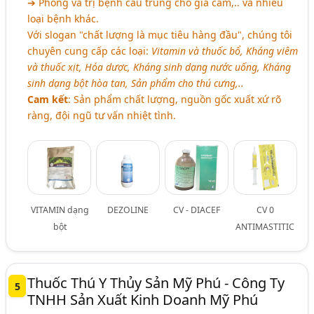
➔ Phòng và trị bệnh cầu trùng cho gia cầm,.. và nhiều
loại bệnh khác.
Với slogan "chất lượng là mục tiêu hàng đầu", chúng tôi
chuyên cung cấp các loại:
Vitamin và thuốc bổ, Kháng viêm
và thuốc xịt, Hóa dược, Kháng sinh dạng nước uống, Kháng
sinh dạng bột hòa tan, Sản phẩm cho thú cưng,..
Cam kết
: Sản phẩm chất lượng, nguồn gốc xuất xứ rõ
ràng, đội ngũ tư vấn nhiệt tình.
VITAMIN dạng
DEZOLINE
CV - DIACEF
CV 0
bột
ANTIMASTITIC
Thuốc Thú Y Thủy Sản Mỹ Phú - Công Ty
5
TNHH Sản Xuất Kinh Doanh Mỹ Phú