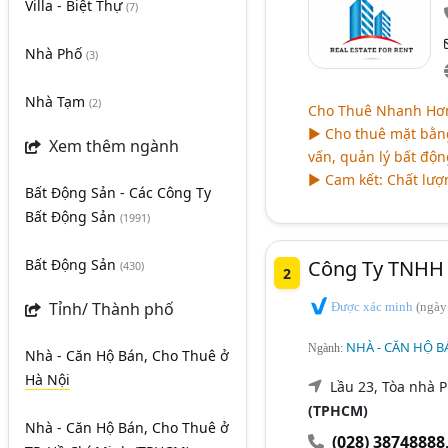
Villa - Biệt Thự
(7)
Nhà Phố
(3)
Nhà Tạm
(2)
Cho Thuê Nhanh Hơn
► Cho thuê mặt bằng
Xem thêm ngành
vấn, quản lý bất độn
► Cam kết: Chất lượn
Bất Động Sản - Các Công Ty
Bất Động Sản
(1991)
Công Ty TNHH 
Bất Động Sản
(430)
2
Tỉnh/ Thành phố
Được xác minh
(ngày
NHÀ - CĂN HỘ B
Ngành:
Nhà - Căn Hộ Bán, Cho Thuê
ở
Hà Nội
Lầu 23, Tòa nhà 
(TPHCM)
Nhà - Căn Hộ Bán, Cho Thuê
ở
(028) 38748888