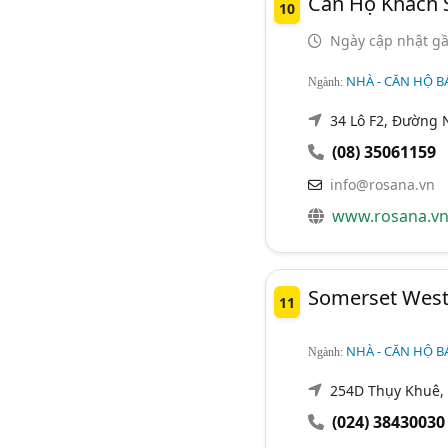
Căn Hộ Khách 
10
Ngày cập nhật gầ
NHÀ - CĂN HỘ B
Ngành:
34 Lô F2, Đường 
(08) 35061159
info@rosana.vn
www.rosana.v
Somerset West
11
NHÀ - CĂN HỘ B
Ngành:
254D Thụy Khuê,
(024) 38430030