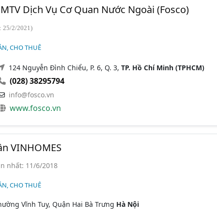
MTV Dịch Vụ Cơ Quan Nước Ngoài (Fosco)
: 25/2/2021)
ÁN, CHO THUÊ
124 Nguyễn Đình Chiểu, P. 6, Q. 3,
TP. Hồ Chí Minh (TPHCM)
(028) 38295794
info@fosco.vn
www.fosco.vn
hần VINHOMES
n nhất: 11/6/2018
ÁN, CHO THUÊ
hường Vĩnh Tuy, Quận Hai Bà Trưng
Hà Nội