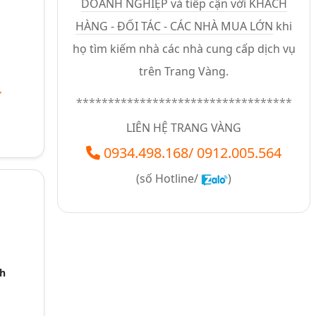
DOANH NGHIỆP và tiếp cận với KHÁCH
HÀNG - ĐỐI TÁC - CÁC NHÀ MUA LỚN
khi
họ tìm kiếm nhà các nhà cung cấp dịch vụ
trên Trang Vàng.
ư
**********************************
LIÊN HỆ TRANG VÀNG
0934.498.168
/
0912.005.564
(số
Hotline/
)
nh