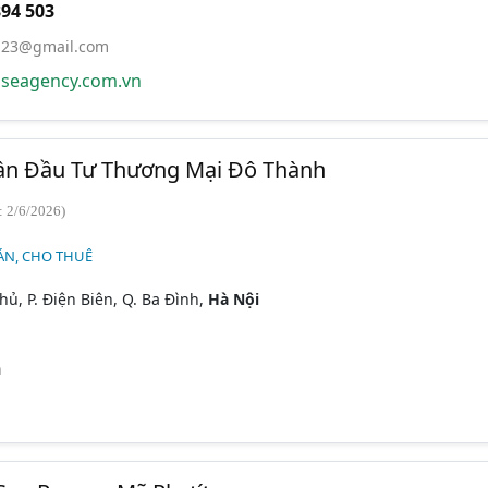
894 503
123@gmail.com
seagency.com.vn
ần Đầu Tư Thương Mại Đô Thành
: 2/6/2026)
ÁN, CHO THUÊ
hủ, P. Điện Biên, Q. Ba Đình,
Hà Nội
n