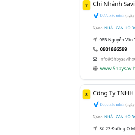
Chi Nhánh Savi
7
Được xác minh
(ngày
NHÀ - CĂN HỘ B
Ngành:
98B Nguyễn Văn T
0901866599
info@5hbysaviho
www.5hbysavi
Công Ty TNHH 
8
Được xác minh
(ngày
NHÀ - CĂN HỘ B
Ngành:
Số 27 Đường O Mỹ