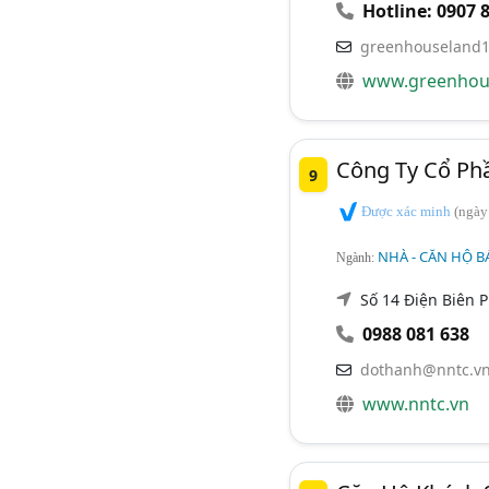
Hotline: 0907 
greenhouseland
www.greenhou
Công Ty Cổ Ph
9
Được xác minh
(ngày
NHÀ - CĂN HỘ B
Ngành:
Số 14 Điện Biên P
0988 081 638
dothanh@nntc.v
www.nntc.vn