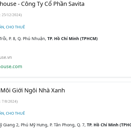
house - Công Ty Cổ Phần Savita
: 25/12/2024)
ÁN, CHO THUÊ
rỗi, P. 8, Q. Phú Nhuận,
TP. Hồ Chí Minh (TPHCM)
use.vn
house.com
Môi Giới Ngôi Nhà Xanh
: 7/8/2024)
ÁN, CHO THUÊ
 Giang 2, Phú Mỹ Hưng, P. Tân Phong, Q. 7,
TP. Hồ Chí Minh (TPH