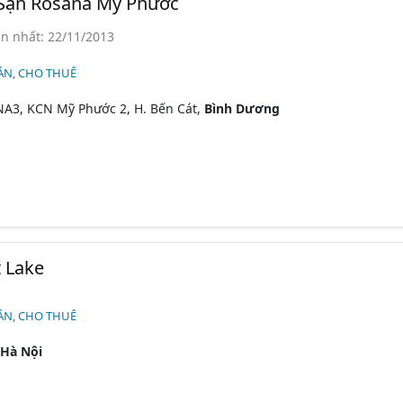
Sạn Rosana Mỹ Phước
n nhất: 22/11/2013
ÁN, CHO THUÊ
NA3, KCN Mỹ Phước 2, H. Bến Cát,
Bình Dương
n
 Lake
ÁN, CHO THUÊ
Hà Nội