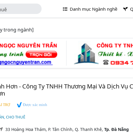
Danh mục Ngành nghề
Q
huê
y trong ngành]
h Hơn - Công Ty TNHH Thương Mại Và Dịch Vụ 
ơn
Được xác minh
I TRỢ
ÁN, CHO THUÊ
33 Hoàng Hoa Thám, P. Tân Chính, Q. Thanh Khê,
Tp. Đà Nẵng