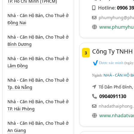
TP. Hồ Chí Minh (TPHCM)
Hotline:
0906 39
Nhà - Căn Hộ Bán, Cho Thuê
ở
phumyhung@phu
Đồng Nai
www.phumyhu
Nhà - Căn Hộ Bán, Cho Thuê
ở
Bình Dương
Công Ty TNHH 
3
Nhà - Căn Hộ Bán, Cho Thuê
ở
Được xác minh
(ngày
Lâm Đồng
NHÀ - CĂN HỘ B
Ngành:
Nhà - Căn Hộ Bán, Cho Thuê
ở
Tổ Dân Phố Đình,
Tp. Đà Nẵng
0904091130
Nhà - Căn Hộ Bán, Cho Thuê
ở
nhadathaiphong
TP. Hải Phòng
www.nhadatvan
Nhà - Căn Hộ Bán, Cho Thuê
ở
An Giang