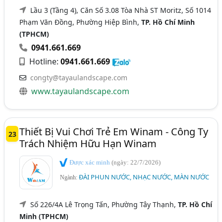
Lầu 3 (Tầng 4), Căn Số 3.08 Tòa Nhà ST Moritz, Số 1014
Phạm Văn Đồng, Phường Hiệp Bình,
TP. Hồ Chí Minh
(TPHCM)
0941.661.669
Hotline:
0941.661.669
congty@tayaulandscape.com
www.tayaulandscape.com
Thiết Bị Vui Chơi Trẻ Em Winam - Công Ty
23
Trách Nhiệm Hữu Hạn Winam
Được xác minh
(ngày: 22/7/2026)
ĐÀI PHUN NƯỚC, NHẠC NƯỚC, MÀN NƯỚC
Ngành:
Số 226/4A Lê Trọng Tấn, Phường Tây Thạnh,
TP. Hồ Chí
Minh (TPHCM)