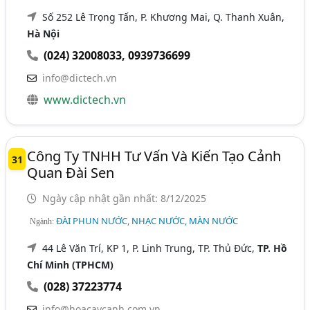
Số 252 Lê Trọng Tấn, P. Khương Mai, Q. Thanh Xuân,
Hà Nội
(024) 32008033
,
0939736699
info@dictech.vn
www.dictech.vn
Công Ty TNHH Tư Vấn Và Kiến Tạo Cảnh
31
Quan Đài Sen
Ngày cập nhật gần nhất: 8/12/2025
ĐÀI PHUN NƯỚC, NHẠC NƯỚC, MÀN NƯỚC
Ngành:
44 Lê Văn Trí, KP 1, P. Linh Trung, TP. Thủ Đức,
TP. Hồ
Chí Minh (TPHCM)
(028) 37223774
info@hoacaycanh.com.vn