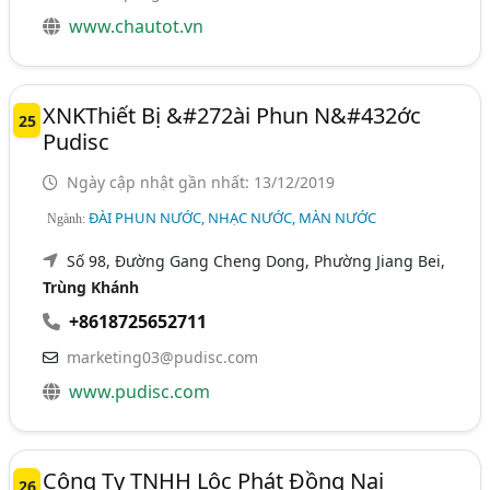
www.chautot.vn
XNKThiết Bị &#272ài Phun N&#432ớc
25
Pudisc
Ngày cập nhật gần nhất: 13/12/2019
ĐÀI PHUN NƯỚC, NHẠC NƯỚC, MÀN NƯỚC
Ngành:
Số 98, Đường Gang Cheng Dong, Phường Jiang Bei,
Trùng Khánh
+8618725652711
marketing03@pudisc.com
www.pudisc.com
Công Ty TNHH Lộc Phát Đồng Nai
26