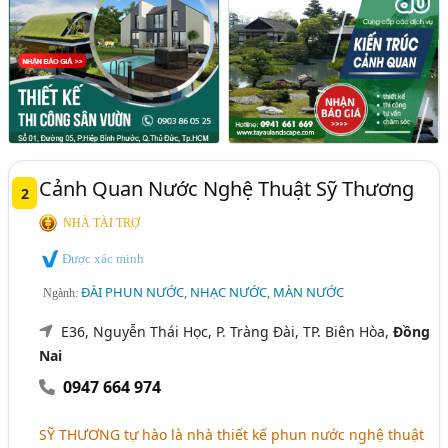
Cảnh Quan Nước Nghệ Thuật Sỹ Thương
2
NHÀ TÀI TRỢ
Được xác minh
ĐÀI PHUN NƯỚC, NHẠC NƯỚC, MÀN NƯỚC
Ngành:
E36, Nguyễn Thái Học, P. Tràng Đài, TP. Biên Hòa,
Đồng
Nai
0947 664 974
SỸ THƯƠNG tự hào là nhà thiết kế phun nước nghệ thuật