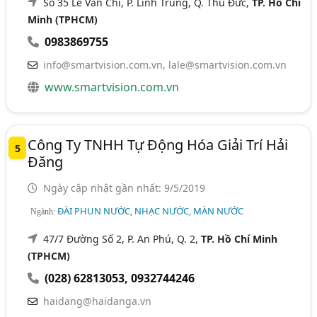
Số 35 Lê Văn Chí, P. Linh Trung, Q. Thủ Đức,
TP. Hồ Chí
Minh (TPHCM)
0983869755
info@smartvision.com.vn
,
lale@smartvision.com.vn
www.smartvision.com.vn
Công Ty TNHH Tự Động Hóa Giải Trí Hải
5
Đăng
Ngày cập nhật gần nhất: 9/5/2019
ĐÀI PHUN NƯỚC, NHẠC NƯỚC, MÀN NƯỚC
Ngành:
47/7 Đường Số 2, P. An Phú, Q. 2,
TP. Hồ Chí Minh
(TPHCM)
(028) 62813053
,
0932744246
haidang@haidanga.vn