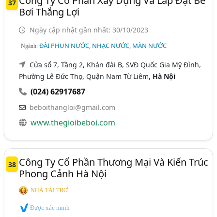
Công Ty Cổ Phần Xây Dựng Và Lắp Đặt Bể
37
Bơi Thắng Lợi
Ngày cập nhật gần nhất: 30/10/2023
ĐÀI PHUN NƯỚC, NHẠC NƯỚC, MÀN NƯỚC
Ngành:
Cửa sổ 7, Tầng 2, Khán đài B, SVĐ Quốc Gia Mỹ Đình,
Phường Lê Đức Thọ, Quận Nam Từ Liêm,
Hà Nội
(024) 62917687
beboithangloi@gmail.com
www.thegioibeboi.com
Công Ty Cổ Phần Thương Mại Và Kiến Trúc
38
Phong Cảnh Hà Nội
NHÀ TÀI TRỢ
Được xác minh