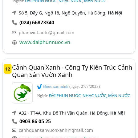
ĐÀI PHUN NƯỚC, NHẠC NƯỚC, MÀN NƯỚC
Ngành:
Số 5, Dãy G, Ngõ 18, Ngô Quyền, Hà Đông,
Hà Nội
(024) 66873340
phamviet.auto@gmail.com
www.daiphunnuoc.vn
Cảnh Quan Xanh - Công Ty Kiến Trúc Cảnh
12
Quan Sân Vườn Xanh
Được xác minh
(ngày: 27/7/2023)
ĐÀI PHUN NƯỚC, NHẠC NƯỚC, MÀN NƯỚC
Ngành:
A32 - TT4A, Khu Đô Thị Văn Quán, Hà Đông,
Hà Nội
0903 86 05 25
canhquansanvuonxanh@gmail.com