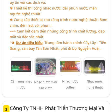
uy tín với các dịch vụ:
✾ Thiết kế thi công nhạc nước, đài phun nước, màn
ngước nghệ thuật
✾ Cung cấp thiết bị cho công trình nước nghệ thuật: Bơm
chìm, đèn led, vòi phun,..
==> Cam kết đem đến những công trình chất lượng, đẹp
mắt và đặc sắc nhất.
╰❥
Dự án tiêu biểu
: Trung tâm hành chính Cây Lậy - Tiền
Giang, sân bay Tân Sơn Nhất, phố đi bộ Nguyễn Huệ,..
Cảm ứng nhạc
Nhạc nước
Nhạc nước
Nhạc nước mini
nước
coffee
nghệ thuật
sân vườn
Công Ty TNHH Phát Triển Thương Mại Và
3