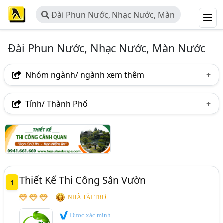
Đài Phun Nước, Nhạc Nước, Màn
Nước
Đài Phun Nước, Nhạc Nước, Màn Nước
Nhóm ngành/ ngành xem thêm
Ngành nghề
Tỉnh/ Thành Phố
Đài Phun Nước, Nhạc Nước, Màn Nước
(63)
Hà Nội
TP. Hồ Chí Minh (TPHCM)
Đồng Nai
Ngành xem thêm
Bình Dương
Tp. Đà Nẵng
TP. Cần Thơ
Thiết Kế Cảnh Quan (Khu Đô Thị, Công Viên, Khu Du
Lịch,.) (373)
Thiết Kế Thi Công Sân Vườn
1
Tưới Tự Động - Thiết Bị Và Hệ Thống (74)
NHÀ TÀI TRỢ
Được xác minh