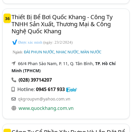
Thiết Bị Bể Bơi Quốc Khang - Công Ty
36
TNHH Sản Xuất, Thương Mại & Công
Nghệ Quốc Khang
Được xác minh
(ngày: 23/2/2024)
ĐÀI PHUN NƯỚC, NHẠC NƯỚC, MÀN NƯỚC
Ngành:
66/4 Phan Sào Nam, P. 11, Q. Tân Bình,
TP. Hồ Chí
Minh (TPHCM)
(028) 39714207
Hotline:
0945 617 933
qkgroupvn@yahoo.com.vn
www.quockhang.com.vn