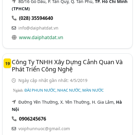
80/16 Gò Dầu, P. Tân Quý, Q. Tân Phú,
TP. Hồ Chí Minh
(TPHCM)
(028) 35594640
info@daiphatdat.vn
www.daiphatdat.vn
Công Ty TNHH Xây Dựng Cảnh Quan Và
19
Phát Triển Công Nghệ
Ngày cập nhật gần nhất: 4/5/2019
ĐÀI PHUN NƯỚC, NHẠC NƯỚC, MÀN NƯỚC
Ngành:
Đường Yên Thường, X. Yên Thường, H. Gia Lâm,
Hà
Nội
0906245676
voiphunnuoc@gmail.com