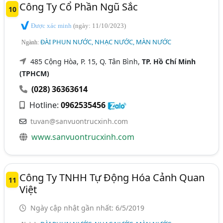
Công Ty Cổ Phần Ngũ Sắc
10
Được xác minh
(ngày: 11/10/2023)
ĐÀI PHUN NƯỚC, NHẠC NƯỚC, MÀN NƯỚC
Ngành:
485 Cộng Hòa, P. 15, Q. Tân Bình,
TP. Hồ Chí Minh
(TPHCM)
(028) 36363614
Hotline:
0962535456
tuvan@sanvuontrucxinh.com
www.sanvuontrucxinh.com
Công Ty TNHH Tự Động Hóa Cảnh Quan
11
Việt
Ngày cập nhật gần nhất: 6/5/2019