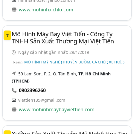
minhtam659@yahoo.com.vn
www.mohinhxichlo.com
Mô Hình Máy Bay Việt Tiến - Công Ty
7
TNHH Sản Xuất Thương Mại Việt Tiến
Ngày cập nhật gần nhất: 29/1/2019
MÔ HÌNH MỸ NGHỆ (THUYỀN BUỒM, CÁ CHÉP, XE HƠI,.)
Ngành:
59 Lam Sơn, P. 2, Q. Tân Bình,
TP. Hồ Chí Minh
(TPHCM)
0902396260
viettien135@gmail.com
www.mohinhmaybayviettien.com
Xưởng Sản Xuất Thuyền Mỹ Nghệ Hoa Tay