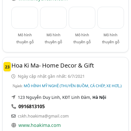
Mô hình
Mô hình
Mô hình
Mô hình
thuyền gỗ
thuyền gỗ
thuyền gỗ
thuyền gỗ
Hoa Ki Ma- Home Decor & Gift
23
Ngày cập nhật gần nhất: 6/7/2021
MÔ HÌNH MỸ NGHỆ (THUYỀN BUỒM, CÁ CHÉP, XE HƠI,.)
Ngành:
123 Nguyễn Duy Linh, KĐT Linh Đàm,
Hà Nội
0916813105
cskh.hoakima@gmail.com
www.hoakima.com