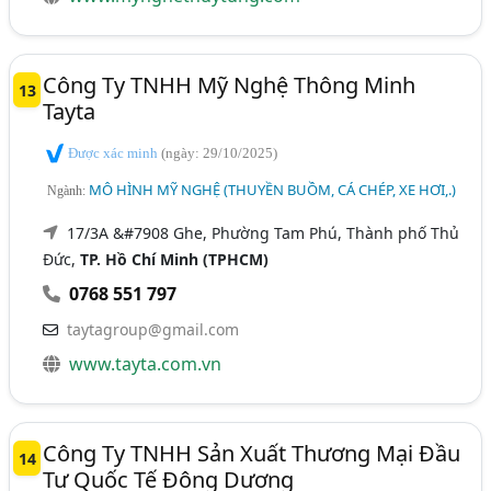
Công Ty TNHH Mỹ Nghệ Thông Minh
13
Tayta
Được xác minh
(ngày: 29/10/2025)
MÔ HÌNH MỸ NGHỆ (THUYỀN BUỒM, CÁ CHÉP, XE HƠI,.)
Ngành:
17/3A &#7908 Ghe, Phường Tam Phú, Thành phố Thủ
Đức,
TP. Hồ Chí Minh (TPHCM)
0768 551 797
taytagroup@gmail.com
www.tayta.com.vn
Công Ty TNHH Sản Xuất Thương Mại Đầu
14
Tư Quốc Tế Đông Dương