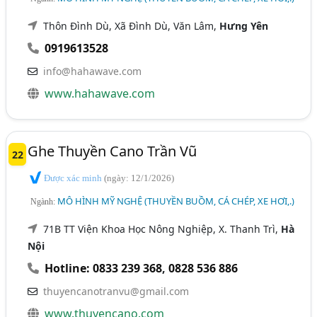
Thôn Đình Dù, Xã Đình Dù, Văn Lâm,
Hưng Yên
0919613528
info@hahawave.com
www.hahawave.com
Ghe Thuyền Cano Trần Vũ
22
Được xác minh
(ngày: 12/1/2026)
MÔ HÌNH MỸ NGHỆ (THUYỀN BUỒM, CÁ CHÉP, XE HƠI,.)
Ngành:
71B TT Viện Khoa Học Nông Nghiệp, X. Thanh Trì,
Hà
Nội
Hotline: 0833 239 368
,
0828 536 886
thuyencanotranvu@gmail.com
www.thuyencano.com