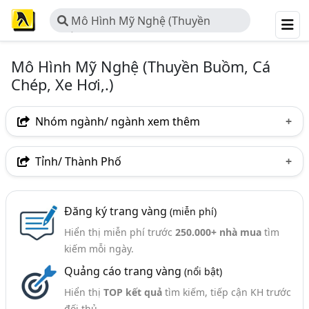
Mô Hình Mỹ Nghệ (Thuyền
Buồm, Cá Chép, Xe Hơi,.)
Mô Hình Mỹ Nghệ (Thuyền Buồm, Cá
Chép, Xe Hơi,.)
Nhóm ngành/ ngành xem thêm
Ngành nghề
Tỉnh/ Thành Phố
Mô Hình Mỹ Nghệ (Thuyền Buồm, Cá Chép, Xe Hơi,.)
Hà Nội
TP. Hồ Chí Minh (TPHCM)
Đồng Nai
(113)
Đăng ký trang vàng
(miễn phí)
Bình Dương
Lâm Đồng
Tp. Đà Nẵng
Ngành xem thêm
Hiển thị miễn phí trước
250.000+ nhà mua
tìm
TP. Hải Phòng
Bắc Ninh
Hưng Yên
kiếm mỗi ngày.
Thủ Công Mỹ Nghệ (1066)
Quảng cáo trang vàng
(nổi bật)
Nam Định
Thái Bình
Thanh Hóa
Hiển thị
TOP kết quả
tìm kiếm, tiếp cận KH trước
Bắc Giang
Long An
Quảng Nam
Yên Bái
đối thủ.