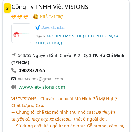
Công Ty TNHH Việt VISIONS
3
NHÀ TÀI TRỢ
Được xác minh
MÔ HÌNH MỸ NGHỆ (THUYỀN BUỒM, CÁ
Ngành:
CHÉP, XE HƠI,.)
543/65 Nguyễn Đình Chiểu ,P. 2 , Q. 3
TP. Hồ Chí Minh
(TPHCM)
0902377055
vietvisions@gmail.com
www.vietvisions.com
VIETVISIONS - Chuyên sản xuất Mô Hình Gỗ Mỹ Nghệ
Chất Lượng Cao.
➙ Chúng tôi chế tác mô hình thu nhỏ của:
Du thuyền,
thuyền cổ, máy bay, xe các loại,..
thật ở ngoài đời.
➙ Sử dụng chất liệu gỗ tự nhiên như: Gỗ hương, cẩm lai,