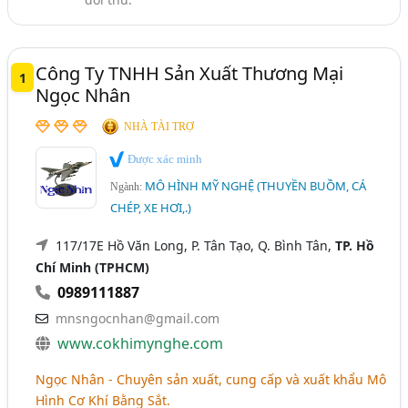
Công Ty TNHH Sản Xuất Thương Mại
1
Ngọc Nhân
NHÀ TÀI TRỢ
Được xác minh
MÔ HÌNH MỸ NGHỆ (THUYỀN BUỒM, CÁ
Ngành:
CHÉP, XE HƠI,.)
117/17E Hồ Văn Long, P. Tân Tạo, Q. Bình Tân,
TP. Hồ
Chí Minh (TPHCM)
0989111887
mnsngocnhan@gmail.com
www.cokhimynghe.com
Ngọc Nhân - Chuyên sản xuất, cung cấp và xuất khẩu Mô
Hình Cơ Khí Bằng Sắt.