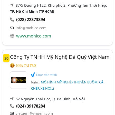
87/5 Đường HT22, Khu phố 2, Phường Tân Thới Hiệp,
TP. Hồ Chí Minh (TPHCM)
(028) 22373894
info@mohico.com
www.mohico.com
Công Ty TNHH Mỹ Nghệ Đá Quý Việt Nam
30
NHÀ TÀI TRỢ
Được xác minh
MÔ HÌNH MỸ NGHỆ (THUYỀN BUỒM, CÁ
Ngành:
CHÉP, XE HƠI,.)
52 Nguyễn Thái Học, Q. Ba Đình,
Hà Nội
(024) 39178284
vietgem@vngem.com