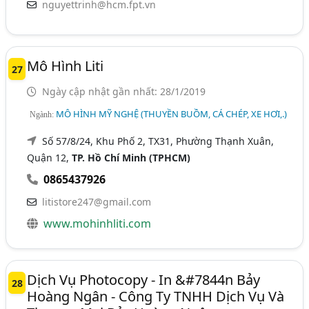
nguyettrinh@hcm.fpt.vn
Mô Hình Liti
27
Ngày cập nhật gần nhất: 28/1/2019
MÔ HÌNH MỸ NGHỆ (THUYỀN BUỒM, CÁ CHÉP, XE HƠI,.)
Ngành:
Số 57/8/24, Khu Phố 2, TX31, Phường Thạnh Xuân,
Quận 12,
TP. Hồ Chí Minh (TPHCM)
0865437926
litistore247@gmail.com
www.mohinhliti.com
Dịch Vụ Photocopy - In &#7844n Bảy
28
Hoàng Ngân - Công Ty TNHH Dịch Vụ Và