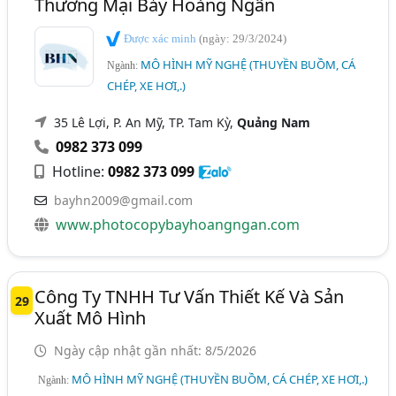
Thương Mại Bảy Hoàng Ngân
Được xác minh
(ngày: 29/3/2024)
MÔ HÌNH MỸ NGHỆ (THUYỀN BUỒM, CÁ
Ngành:
CHÉP, XE HƠI,.)
35 Lê Lợi, P. An Mỹ, TP. Tam Kỳ,
Quảng Nam
0982 373 099
Hotline:
0982 373 099
bayhn2009@gmail.com
www.photocopybayhoangngan.com
Công Ty TNHH Tư Vấn Thiết Kế Và Sản
29
Xuất Mô Hình
Ngày cập nhật gần nhất: 8/5/2026
MÔ HÌNH MỸ NGHỆ (THUYỀN BUỒM, CÁ CHÉP, XE HƠI,.)
Ngành: