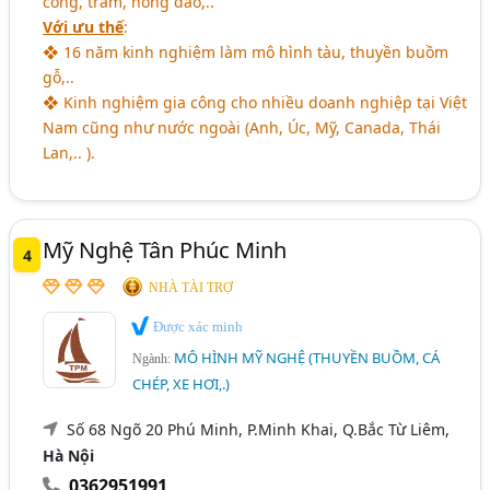
còng, tràm, hồng đào,..
Với ưu thế
:
❖ 16 năm kinh nghiệm làm mô hình tàu, thuyền buồm
gỗ,..
❖ Kinh nghiệm gia công cho nhiều doanh nghiệp tại Việt
Nam cũng như nước ngoài (Anh,
Ú
c, Mỹ, Canada, Thái
Lan,.. ).
Mỹ Nghệ Tân Phúc Minh
4
NHÀ TÀI TRỢ
Được xác minh
MÔ HÌNH MỸ NGHỆ (THUYỀN BUỒM, CÁ
Ngành:
CHÉP, XE HƠI,.)
Số 68 Ngõ 20 Phú Minh, P.Minh Khai, Q.Bắc Từ Liêm,
Hà Nội
0362951991