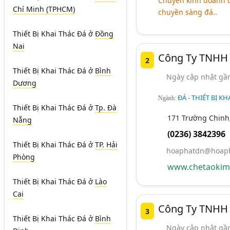
Chuyên kinh doanh c
Chí Minh (TPHCM)
chuyền sàng đá..
Thiết Bị Khai Thác Đá
ở
Đồng
Nai
Công Ty TNHH 
2
Thiết Bị Khai Thác Đá
ở
Bình
Ngày cập nhật gần
Dương
ĐÁ - THIẾT BỊ K
Ngành:
Thiết Bị Khai Thác Đá
ở
Tp. Đà
171 Trường Chinh,
Nẵng
(0236) 3842396
Thiết Bị Khai Thác Đá
ở
TP. Hải
hoaphatdn@hoaph
Phòng
www.chetaokiml
Thiết Bị Khai Thác Đá
ở
Lào
Cai
Công Ty TNHH 
3
Thiết Bị Khai Thác Đá
ở
Bình
Ngày cập nhật gần