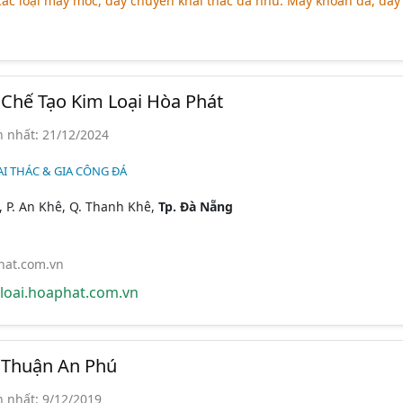
ác loại máy móc, dây chuyền khai thác đá như: Máy khoan đá, dây
Chế Tạo Kim Loại Hòa Phát
 nhất: 21/12/2024
HAI THÁC & GIA CÔNG ĐÁ
 P. An Khê, Q. Thanh Khê,
Tp. Đà Nẵng
at.com.vn
oai.hoaphat.com.vn
Thuận An Phú
 nhất: 9/12/2019