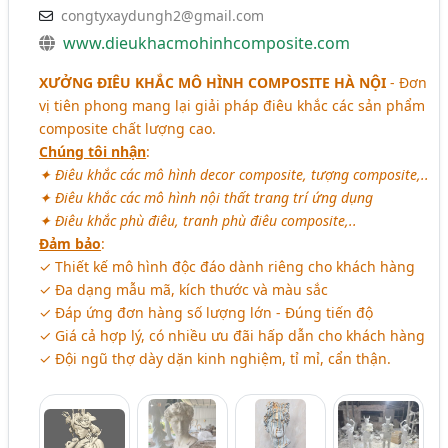
congtyxaydungh2@gmail.com
www.dieukhacmohinhcomposite.com
XƯỞNG ĐIÊU KHẮC MÔ HÌNH COMPOSITE HÀ NỘI
- Đơn
vị tiên phong mang lại giải pháp điêu khắc các sản phẩm
composite chất lượng cao.
Chúng tôi nhận
:
✦ Điêu khắc các mô hình decor composite, tượng composite,..
✦ Điêu khắc các mô hình nội thất trang trí ứng dụng
✦ Điêu khắc phù điêu, tranh phù điêu composite,..
Đảm bảo
:
✓ Thiết kế mô hình độc đáo dành riêng cho khách hàng
✓ Đa dạng mẫu mã, kích thước và màu sắc
✓ Đáp ứng đơn hàng số lượng lớn - Đúng tiến độ
✓ Giá cả hợp lý, có nhiều ưu đãi hấp dẫn cho khách hàng
✓ Đội ngũ thợ dày dặn kinh nghiệm, tỉ mỉ, cẩn thận.