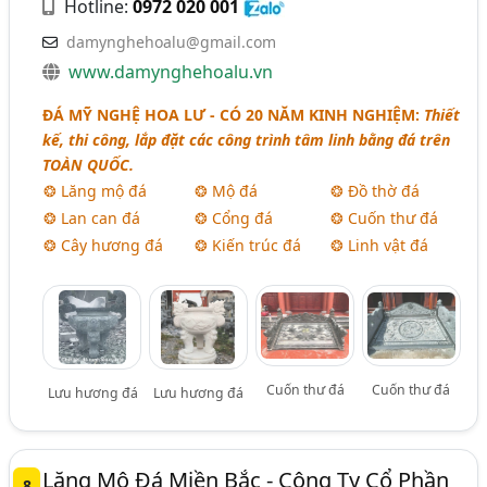
Hotline:
0972 020 001
damynghehoalu@gmail.com
www.damynghehoalu.vn
ĐÁ MỸ NGHỆ HOA LƯ - CÓ 20 NĂM KINH NGHIỆM:
Thiết
kế, thi công, lắp đặt các công trình tâm linh bằng đá trên
TOÀN QUỐC.
❂ Lăng mộ đá
❂ Mộ đá
❂ Đồ thờ đá
❂ Lan can đá
❂ Cổng đá
❂ Cuốn thư đá
❂ Cây hương đá
❂ Kiến trúc đá
❂ Linh vật đá
Cuốn thư đá
Cuốn thư đá
Lưu hương đá
Lưu hương đá
Lăng Mộ Đá Miền Bắc - Công Ty Cổ Phần
8