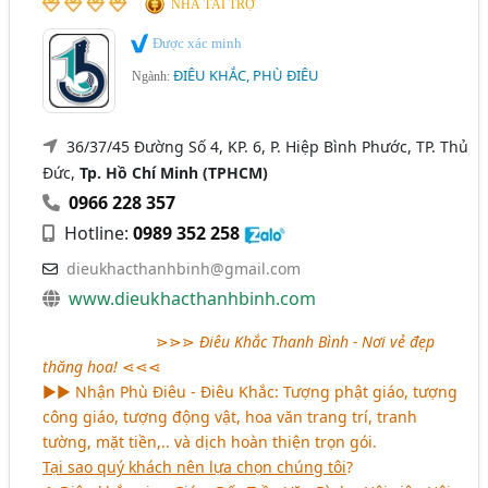
NHÀ TÀI TRỢ
Được xác minh
ĐIÊU KHẮC, PHÙ ĐIÊU
Ngành:
36/37/45 Đường Số 4, KP. 6, P. Hiệp Bình Phước, TP. Thủ
Đức,
Tp. Hồ Chí Minh (TPHCM)
0966 228 357
Hotline:
0989 352 258
dieukhacthanhbinh@gmail.com
www.dieukhacthanhbinh.com
aaaaqqqqqqqq
⋗⋗⋗
Điêu Khắc Thanh Bình - Nơi vẻ đẹp
thăng hoa!
⋖⋖⋖
►► Nhận Phù Điêu - Điêu Khắc: Tượng phật giáo, tượng
công giáo, tượng động vật, hoa văn trang trí, tranh
tường, mặt tiền,.. và dịch hoàn thiện trọn gói.
Tại sao quý khách nên lựa chọn chúng tôi
?