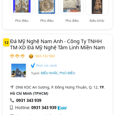
Phù điêu
Phù điêu
Phù điêu
Điêu khắc
Đá Mỹ Nghệ Nam Anh - Công Ty TNHH
12
TM-XD Đá Mỹ Nghệ Tâm Linh Miền Nam
NHÀ TÀI TRỢ
Được xác minh
ĐIÊU KHẮC, PHÙ ĐIÊU
Ngành:
DN6 KDC An Sương, P. Đông Hưng Thuận, Q. 12,
TP.
Hồ Chí Minh (TPHCM)
0931 343 939
Hotline:
0931 343 939