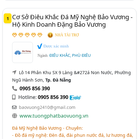
Cơ Sở Điêu Khắc Đá Mỹ Nghệ Bảo Vương -
1
Hộ Kinh Doanh Đặng Bảo Vương
NHÀ TÀI TRỢ
Được xác minh
ĐIÊU KHẮC, PHÙ ĐIÊU
Ngành:
Lô 14 Phân Khu SX 9 Làng &#272á Non Nước, Phường
Ngũ Hành Sơn,
Tp. Đà Nẵng
0905 856 390
Hotline:
0905 856 390
baovuong2410@gmail.com
www.tuongphatbaovuong.vn
Đá Mỹ Nghệ Bảo Vương - Chuyên:
- Đồ đá mỹ nghệ: Đèn đá, đài phun nước đá, lư hương đá,