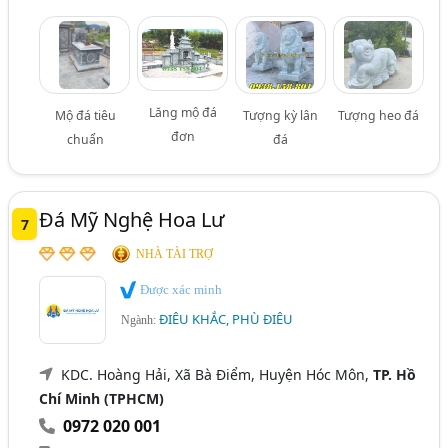
Lăng mộ đá
Mộ đá tiêu
Tượng kỳ lân
Tượng heo đá
đơn
chuẩn
đá
Đá Mỹ Nghệ Hoa Lư
7
NHÀ TÀI TRỢ
Được xác minh
ĐIÊU KHẮC, PHÙ ĐIÊU
Ngành:
KDC. Hoàng Hải, Xã Bà Điểm, Huyện Hóc Môn,
TP. Hồ
Chí Minh (TPHCM)
0972 020 001