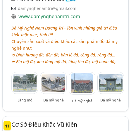
damynghenamtri@gmail.com
www.damynghenamtri.com
Đá Mỹ Nghệ Nam Dương Trí
- Tôn vinh những giá trị điêu
khắc mộc mạc, tinh tế!
Chuyên sản xuất và điêu khắc các sản phẩm đồ đá mỹ
nghệ như:
➮ Đỉnh hương đá, đèn đá, bàn lễ đá, cổng đá, rồng đá,..
➮ Bia mộ đá, khu lăng mộ đá, lăng thờ đá, mộ bành đá,..
Lăng mộ
Đá mỹ nghệ
Đá mỹ nghệ
Đá mỹ nghệ
Cơ Sở Điêu Khắc Vũ Kiên
11