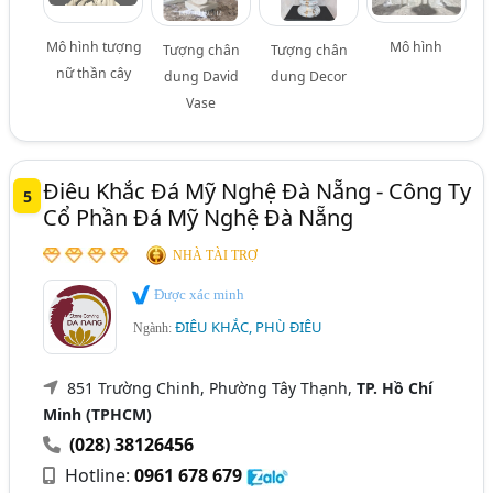
Mô hình tượng
Mô hình
Tượng chân
Tượng chân
nữ thần cây
dung David
dung Decor
Vase
Điêu Khắc Đá Mỹ Nghệ Đà Nẵng - Công Ty
5
Cổ Phần Đá Mỹ Nghệ Đà Nẵng
NHÀ TÀI TRỢ
Được xác minh
ĐIÊU KHẮC, PHÙ ĐIÊU
Ngành:
851 Trường Chinh, Phường Tây Thạnh,
TP. Hồ Chí
Minh (TPHCM)
(028) 38126456
Hotline:
0961 678 679