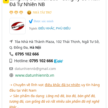
Đá Tự Nhiên NB
NHÀ TÀI TRỢ
Được xác minh
ĐIÊU KHẮC, PHÙ ĐIÊU
Ngành:
Tòa Nhà Hà Thành Plaza, 102 Thái Thịnh, Ngã Tư Sở,
Q. Đống Đa,
Hà Nội
0795 102 666
Hotline:
0795 102 666
datunhiennb@gmail.com
www.datunhiennb.vn
➝ Chuyên về lĩnh vực
điêu khắc đá tự nhiên
uy tín hàng
đầu tại Việt Nam
✓ Sản phẩm đa dạng:
Lăng mộ đá, bia đá, bàn ghế đá,
tượng đá, con giống đá và rất nhiều sản phẩm đá mỹ nghệ
khác,..