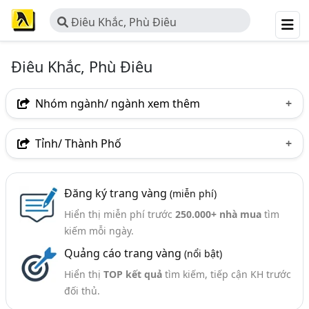
Điêu Khắc, Phù Điêu
Điêu Khắc, Phù Điêu
Nhóm ngành/ ngành xem thêm
Ngành nghề
Tỉnh/ Thành Phố
Điêu Khắc, Phù Điêu
(193)
Hà Nội
TP. Hồ Chí Minh (TPHCM)
Đồng Nai
Ngành xem thêm
Đăng ký trang vàng
(miễn phí)
Bình Dương
Tp. Đà Nẵng
TP. Hải Phòng
Hiển thị miễn phí trước
250.000+ nhà mua
tìm
Nội Thất - Trang Trí Nội Thất (301)
Bà Rịa-Vũng Tàu
Bắc Ninh
Nghệ An
kiếm mỗi ngày.
Tranh - Sản Xuất Và Cung Cấp (222)
Quảng cáo trang vàng
(nổi bật)
Thái Nguyên
Thanh Hóa
Vĩnh Phúc
Hiển thị
TOP kết quả
tìm kiếm, tiếp cận KH trước
Đắk Lắk
Bình Định
Hà Nam
Long An
đối thủ.
Ninh Bình
Ninh Thuận
Quảng Nam