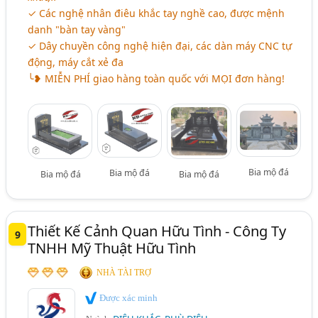
✓ Các nghệ nhân điêu khắc tay nghề cao, được mệnh
danh "bàn tay vàng"
✓ Dây chuyền công nghệ hiện đại, các dàn máy CNC tự
động, máy cắt xẻ đa
╰❥ MIỄN PHÍ giao hàng toàn quốc với MỌI đơn hàng!
Bia mộ đá
Bia mộ đá
Bia mộ đá
Bia mộ đá
Thiết Kế Cảnh Quan Hữu Tình - Công Ty
9
TNHH Mỹ Thuật Hữu Tình
NHÀ TÀI TRỢ
Được xác minh