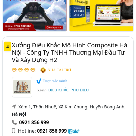
Xưởng Điêu Khắc Mô Hình Composite Hà
4
Nội - Công Ty TNHH Thương Mại Đầu Tư
Và Xây Dựng H2
NHÀ TÀI TRỢ
Được xác minh
ĐIÊU KHẮC, PHÙ ĐIÊU
Ngành:
Xóm 1, Thôn Nhuế, Xã Kim Chung, Huyện Đông Anh,
Hà Nội
0921 856 999
Hotline:
0921 856 999