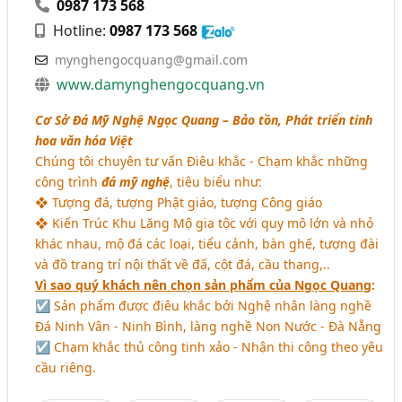
0987 173 568
Hotline:
0987 173 568
mynghengocquang@gmail.com
www.damynghengocquang.vn
Cơ Sở Đá Mỹ Nghệ Ngọc Quang – Bảo tồn, Phát triển tinh
hoa văn hóa Việt
Chúng tôi chuyên tư vấn Điêu khắc - Chạm khắc những
công trình
đá mỹ nghệ
, tiêu biểu như:
❖ Tượng đá, tượng Phật giáo, tượng Công giáo
❖ Kiến Trúc Khu Lăng Mộ gia tộc với quy mô lớn và nhỏ
khác nhau, mộ đá các loại, tiểu cảnh, bàn ghế, tượng đài
và đồ trang trí nội thất về đấ, cột đá, cầu thang,..
Vì sao quý khách nên chọn sản phẩm của Ngọc Quang
:
☑ Sản phẩm được điêu khắc bởi Nghệ nhân làng nghề
Đá Ninh Vân - Ninh Bình, làng nghề Non Nước - Đà Nẵng
☑ Chạm khắc thủ công tinh xảo - Nhận thi công theo yêu
cầu riêng.