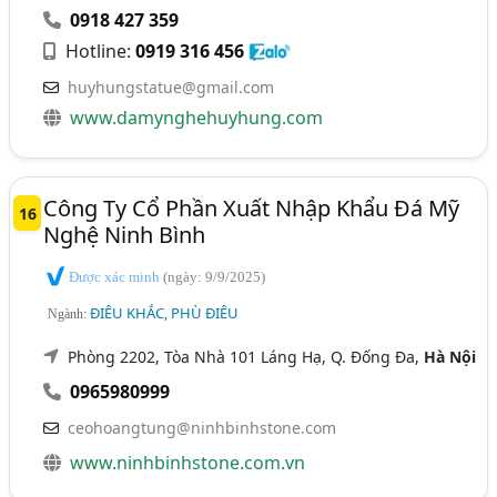
0918 427 359
Hotline:
0919 316 456
huyhungstatue@gmail.com
www.damynghehuyhung.com
Công Ty Cổ Phần Xuất Nhập Khẩu Đá Mỹ
16
Nghệ Ninh Bình
Được xác minh
(ngày: 9/9/2025)
ĐIÊU KHẮC, PHÙ ĐIÊU
Ngành:
Phòng 2202, Tòa Nhà 101 Láng Hạ, Q. Đống Đa,
Hà Nội
0965980999
ceohoangtung@ninhbinhstone.com
www.ninhbinhstone.com.vn