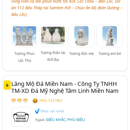
công viên và đài phun nước tại KDC Lộc Châu – Bảo Lộc, Dự
án 112 Bảo Tháp tại Samten Hill – Chùa ấn Độ (Đơn Dương –
Bảo Lộc)
Tượng thần tài
Tượng Phúc
Tượng đức mẹ
Tượng em bé
thổ địa
Lộc Thọ
Lăng Mộ Đá Miền Nam - Công Ty TNHH
6
TM-XD Đá Mỹ Nghệ Tâm Linh Miền Nam
NHÀ TÀI TRỢ
Được xác minh
ĐIÊU KHẮC, PHÙ ĐIÊU
Ngành: