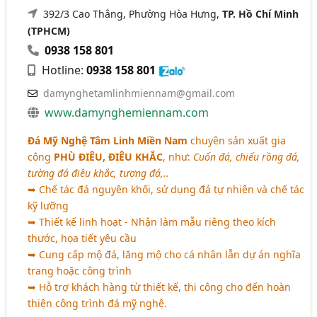
392/3 Cao Thắng, Phường Hòa Hưng,
TP. Hồ Chí Minh
(TPHCM)
0938 158 801
Hotline:
0938 158 801
damynghetamlinhmiennam@gmail.com
www.damynghemiennam.com
Đá Mỹ Nghệ Tâm Linh Miền Nam
chuyên sản xuất gia
công
PHÙ ĐIÊU, ĐIÊU KHẮC
, như:
Cuốn đá, chiếu rồng đá,
tường đá điêu khắc, tượng đá,..
➥ Chế tác đá nguyên khối, sử dụng đá tự nhiên và chế tác
kỹ lưỡng
➥ Thiết kế linh hoạt - Nhận làm mẫu riêng theo kích
thước, họa tiết yêu cầu
➥ Cung cấp mộ đá, lăng mộ cho cá nhân lẫn dự án nghĩa
trang hoặc công trình
➥ Hỗ trợ khách hàng từ thiết kế, thi công cho đến hoàn
thiện công trình đá mỹ nghệ.