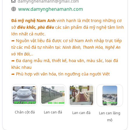
damynghenamanh@gmail.com
www.damynghenamanh.com
Đá mỹ nghệ Nam Anh
vinh hạnh là một trong những cơ
sở
điêu khắc, phù điêu
các sản phẩm đá mỹ nghệ tâm linh
lớn nhất cả nước.
➦ Nguồn vật liệu đá được cơ sở Nam Anh nhập trực tiếp
từ các mỏ đá tự nhiên tại:
Ninh Bình, Thanh Hóa, Nghệ An
và Yên Bái,..
➦ Đa dạng mẫu mã, thiết kế, hoa văn, màu sắc, loại đá
khác nhau
➦ Phù hợp với văn hóa, tín ngưỡng của người Việt
Chân cột đá
Lan can đá
Lan can đá
Lan can lăng
mộ