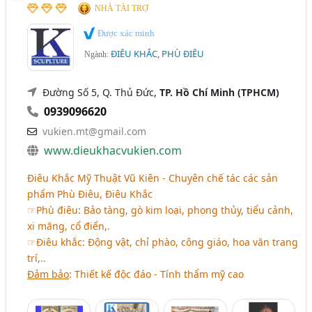
NHÀ TÀI TRỢ
Được xác minh
ĐIÊU KHẮC, PHÙ ĐIÊU
Ngành:
Đường Số 5, Q. Thủ Đức,
TP. Hồ Chí Minh (TPHCM)
0939096620
vukien.mt@gmail.com
www.dieukhacvukien.com
Điêu Khắc Mỹ Thuật Vũ Kiên - Chuyên chế tác các sản
phẩm Phù Điêu, Điêu Khắc
☞Phù điêu: Bảo tàng, gò kim loại, phong thủy, tiểu cảnh,
xi măng, cổ điển,.
☞Điêu khắc: Động vật, chỉ phào, công giáo, hoa văn trang
trí,..
Đảm bảo
: Thiết kế độc đáo - Tính thẩm mỹ cao