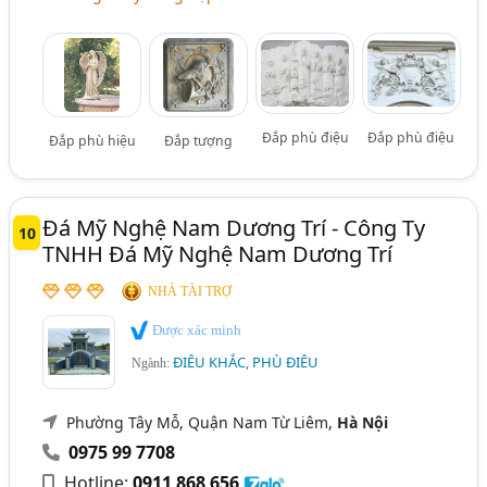
Đắp phù điệu
Đắp phù điệu
Đắp phù hiệu
Đắp tượng
Đá Mỹ Nghệ Nam Dương Trí - Công Ty
10
TNHH Đá Mỹ Nghệ Nam Dương Trí
NHÀ TÀI TRỢ
Được xác minh
ĐIÊU KHẮC, PHÙ ĐIÊU
Ngành:
Phường Tây Mỗ, Quận Nam Từ Liêm,
Hà Nội
0975 99 7708
Hotline:
0911 868 656