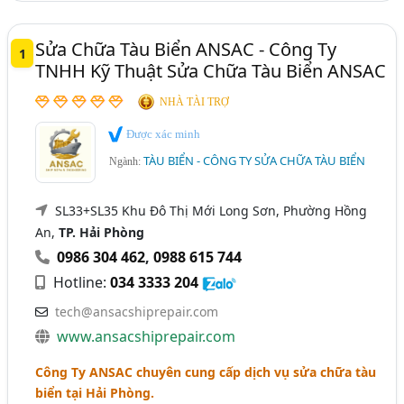
Ninh Thuận
Quảng Bình
Quảng Ngãi
Sửa Chữa Tàu Biển ANSAC - Công Ty
1
Tiền Giang
TNHH Kỹ Thuật Sửa Chữa Tàu Biển ANSAC
NHÀ TÀI TRỢ
Được xác minh
TÀU BIỂN - CÔNG TY SỬA CHỮA TÀU BIỂN
Ngành:
SL33+SL35 Khu Đô Thị Mới Long Sơn, Phường Hồng
An,
TP. Hải Phòng
0986 304 462
,
0988 615 744
Hotline:
034 3333 204
tech@ansacshiprepair.com
www.ansacshiprepair.com
Công Ty ANSAC chuyên cung cấp dịch vụ sửa chữa tàu
biển tại Hải Phòng.