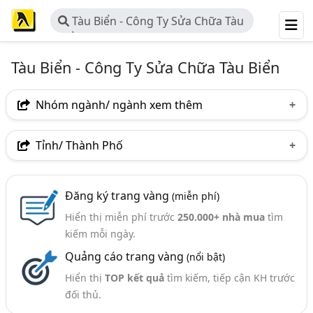
Tàu Biển - Công Ty Sửa Chữa Tàu
Biển
Tàu Biển - Công Ty Sửa Chữa Tàu Biển
Nhóm ngành/ ngành xem thêm
Ngành nghề
Tỉnh/ Thành Phố
Tàu Biển - Công Ty Sửa Chữa Tàu Biển
(236)
Hà Nội
TP. Hồ Chí Minh (TPHCM)
Đồng Nai
Ngành xem thêm
Đăng ký trang vàng
(miễn phí)
Tp. Đà Nẵng
TP. Hải Phòng
Bà Rịa-Vũng Tàu
Hiển thị miễn phí trước
250.000+ nhà mua
tìm
Thuyền, Du Thuyền - Nhà Sản Xuất (18)
Bình Thuận
Khánh Hòa
Nam Định
kiếm mỗi ngày.
Quảng cáo trang vàng
(nổi bật)
Nghệ An
Phú Thọ
Phú Yên
Quảng Ninh
Hiển thị
TOP kết quả
tìm kiếm, tiếp cận KH trước
Thanh Hóa
Thừa Thiên Huế
TP. Cần Thơ
đối thủ.
Bình Định
Cà Mau
Hải Dương
Kiên Giang