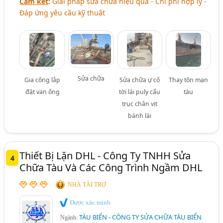
Cam kết
:
Giải pháp sửa chữa hiệu quả - Chi phí hợp lý -
Đáp ứng yêu cầu kỹ thuật
Sửa chữa
Gia công lắp
Sửa chữa ự cố
Thay tôn mạn
đặt van ống
tời lái puly cẩu
tàu
trục chân vịt
bánh lái
Thiết Bị Lặn DHL - Công Ty TNHH Sửa
4
Chữa Tàu Và Các Công Trình Ngầm DHL
NHÀ TÀI TRỢ
Được xác minh
TÀU BIỂN - CÔNG TY SỬA CHỮA TÀU BIỂN
Ngành: