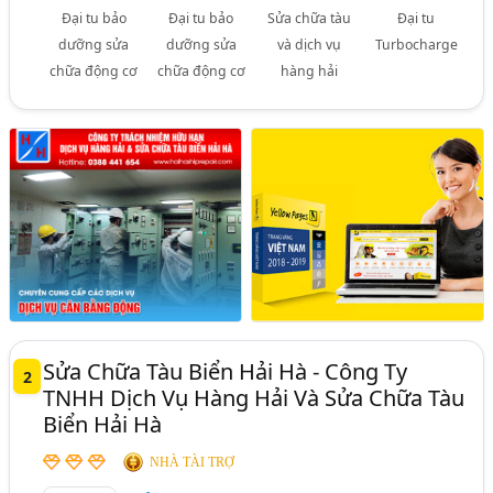
Đại tu bảo
Đại tu bảo
Sửa chữa tàu
Đại tu
dưỡng sửa
dưỡng sửa
và dịch vụ
Turbocharge
chữa động cơ
chữa động cơ
hàng hải
Sửa Chữa Tàu Biển Hải Hà - Công Ty
2
TNHH Dịch Vụ Hàng Hải Và Sửa Chữa Tàu
Biển Hải Hà
NHÀ TÀI TRỢ