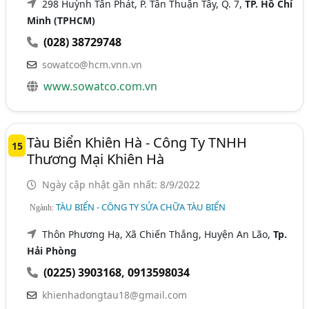
298 Huỳnh Tấn Phát, P. Tân Thuận Tây, Q. 7,
TP. Hồ Chí
Minh (TPHCM)
(028) 38729748
sowatco@hcm.vnn.vn
www.sowatco.com.vn
Tàu Biển Khiên Hà - Công Ty TNHH
15
Thương Mại Khiên Hà
Ngày cập nhật gần nhất: 8/9/2022
TÀU BIỂN - CÔNG TY SỬA CHỮA TÀU BIỂN
Ngành:
Thôn Phương Hạ, Xã Chiến Thắng, Huyện An Lão,
Tp.
Hải Phòng
(0225) 3903168
,
0913598034
khienhadongtau18@gmail.com