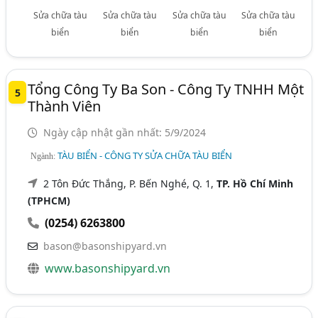
Sửa chữa tàu
Sửa chữa tàu
Sửa chữa tàu
Sửa chữa tàu
biển
biển
biển
biển
Tổng Công Ty Ba Son - Công Ty TNHH Một
5
Thành Viên
Ngày cập nhật gần nhất: 5/9/2024
TÀU BIỂN - CÔNG TY SỬA CHỮA TÀU BIỂN
Ngành:
2 Tôn Đức Thắng, P. Bến Nghé, Q. 1,
TP. Hồ Chí Minh
(TPHCM)
(0254) 6263800
bason@basonshipyard.vn
www.basonshipyard.vn