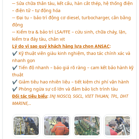
─ Sửa chữa thân tàu, kết cấu, hàn cắt thép, hệ thống điện
– điện tử – tự động hóa
─ Đại tu – bảo trì động cơ diesel, turbocharger, cân bằng
động
─ Kiểm tra & bảo trì LSA/FFE – cứu sinh, chữa cháy, lặn,
kiểm tra đáy tàu, chân vịt
Lý do vì sao quý khách hàng lựa chọn ANSAC
:
✔ Kỹ thuật viên giàu kinh nghiệm, thao tác chính xác và
nhanh gọn
✔ Tiến độ nhanh – báo giá rõ ràng – cam kết bảo hành kỹ
thuật
✔ Giảm tiêu hao nhiên liệu – tiết kiệm chi phí vận hành
✔ Phòng ngừa sự cố lớn và đảm bảo lịch trình tàu
Đối tác tiêu biểu
:
INJ NOSCO, SGCL, VIET THUAN, TPL, DHT
MARINE,..