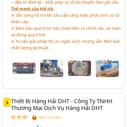
─ Bảo trì định kỳ – khắc phục sự cố tàu thuyền theo yêu cầu.
Thế mạnh của Hải Hà
:
✯ Sẵn sàng hỗ trợ khi tàu cập cảng hoặc phát sinh sự cố
khẩn cấp.
✯ Đảm bảo quá trình sửa chữa diễn ra chính xác, an toàn
và đúng quy trình.
✯ Tư vấn giải pháp tối ưu ngân sách nhưng vẫn đảm bảo
chất lượng kỹ thuật.
Thiết Bị Hàng Hải DHT - Công Ty TNHH
3
Thương Mại Dịch Vụ Hàng Hải DHT
NHÀ TÀI TRỢ