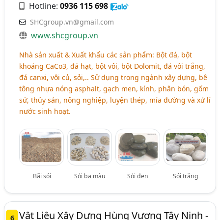
Hotline:
0936 115 698
SHCgroup.vn@gmail.com
www.shcgroup.vn
Nhà sản xuất & Xuất khẩu các sản phẩm: Bột đá, bột
khoáng CaCo3, đá hạt, bột vôi, bột Dolomit, đá vôi trắng,
đá canxi, vôi củ, sỏi,.. Sử dụng trong ngành xây dựng, bê
tông nhựa nóng asphalt, gạch men, kính, phân bón, gốm
sứ, thủy sản, nông nghiệp, luyện thép, mía đường và xử lí
nước sinh hoạt.
Bãi sỏi
Sỏi ba màu
Sỏi đen
Sỏi trắng
Vật Liệu Xây Dựng Hùng Vương Tây Ninh -
6