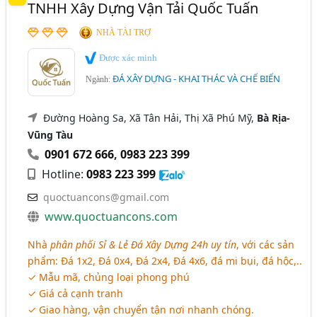
TNHH Xây Dựng Vận Tải Quốc Tuấn
NHÀ TÀI TRỢ
Được xác minh
ĐÁ XÂY DỰNG - KHAI THÁC VÀ CHẾ BIẾN
Ngành:
Đường Hoàng Sa, Xã Tân Hải, Thị Xã Phú Mỹ,
Bà Rịa-
Vũng Tàu
0901 672 666
,
0983 223 399
Hotline:
0983 223 399
quoctuancons@gmail.com
www.quoctuancons.com
Nhà
phân phối Sỉ & Lẻ Đá Xây Dựng 24h uy tín
, với các sản
phẩm: Đá 1x2, Đá 0x4, Đá 2x4, Đá 4x6, đá mi bụi, đá hộc,..
✓ Mẫu mã, chủng loại phong phú
✓ Giá cả cạnh tranh
✓ Giao hàng, vận chuyển tận nơi nhanh chóng.