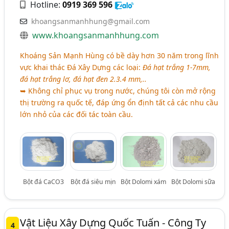
Hotline:
0919 369 596
khoangsanmanhhung@gmail.com
www.khoangsanmanhhung.com
Khoáng Sản Mạnh Hùng có bề dày hơn 30 năm trong lĩnh
vực khai thác Đá Xây Dựng các loại:
Đá hạt trắng 1-7mm,
đá hạt trắng lơ, đá hạt đen 2.3.4 mm,..
➥ Không chỉ phục vụ trong nước, chúng tôi còn mở rộng
thị trường ra quốc tế, đáp ứng ổn định tất cả các nhu cầu
lớn nhỏ của các đối tác toàn cầu.
Bột đá CaCO3
Bột đá siêu mịn
Bột Dolomi xám
Bột Dolomi sữa
Vật Liệu Xây Dựng Quốc Tuấn - Công Ty
4