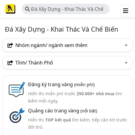
Đá Xây Dựng - Khai Thác Và Chế
Biến
Đá Xây Dựng - Khai Thác Và Chế Biến
Nhóm ngành/ ngành xem thêm
Ngành nghề
Tỉnh/ Thành Phố
Đá Xây Dựng - Khai Thác Và Chế Biến
(272)
Hà Nội
TP. Hồ Chí Minh (TPHCM)
Đồng Nai
Ngành xem thêm
Đăng ký trang vàng
(miễn phí)
Bình Dương
Tp. Đà Nẵng
TP. Hải Phòng
Hiển thị miễn phí trước
250.000+ nhà mua
tìm
Vật Liệu Xây Dựng (3343)
Điện Biên
An Giang
Bà Rịa-Vũng Tàu
kiếm mỗi ngày.
Khoáng Sản - Công Ty Khoáng Sản (394)
Quảng cáo trang vàng
(nổi bật)
Bình Phước
Hòa Bình
Khánh Hòa
Hiển thị
TOP kết quả
tìm kiếm, tiếp cận KH trước
Lạng Sơn
Nam Định
Nghệ An
Phú Yên
đối thủ.
Quảng Ninh
Quảng Trị
Sơn La