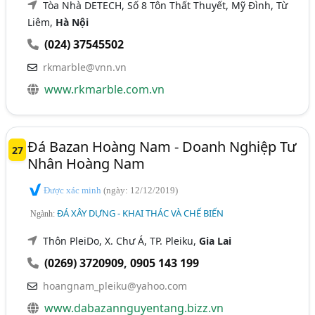
Tòa Nhà DETECH, Số 8 Tôn Thất Thuyết, Mỹ Đình, Từ
Liêm,
Hà Nội
(024) 37545502
rkmarble@vnn.vn
www.rkmarble.com.vn
Đá Bazan Hoàng Nam - Doanh Nghiệp Tư
27
Nhân Hoàng Nam
Được xác minh
(ngày: 12/12/2019)
ĐÁ XÂY DỰNG - KHAI THÁC VÀ CHẾ BIẾN
Ngành:
Thôn PleiDo, X. Chư Á, TP. Pleiku,
Gia Lai
(0269) 3720909
,
0905 143 199
hoangnam_pleiku@yahoo.com
www.dabazannguyentang.bizz.vn