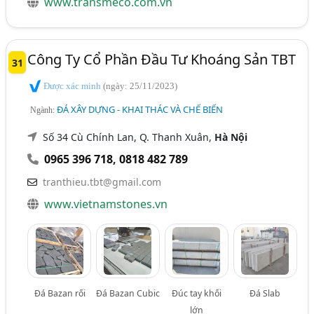
www.transmeco.com.vn
Công Ty Cổ Phần Đầu Tư Khoáng Sản TBT
31
Được xác minh
(ngày: 25/11/2023)
ĐÁ XÂY DỰNG - KHAI THÁC VÀ CHẾ BIẾN
Ngành:
Số 34 Cù Chính Lan, Q. Thanh Xuân,
Hà Nội
0965 396 718
,
0818 482 789
tranthieu.tbt@gmail.com
www.vietnamstones.vn
Đá Bazan rối
Đá Bazan Cubic
Đúc tay khối
Đá Slab
lớn