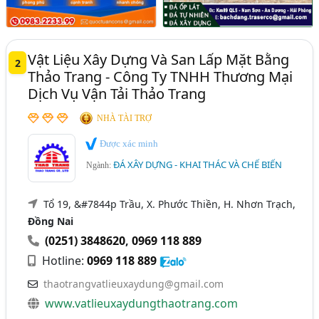
Vật Liệu Xây Dựng Và San Lấp Mặt Bằng
2
Thảo Trang - Công Ty TNHH Thương Mại
Dịch Vụ Vận Tải Thảo Trang
NHÀ TÀI TRỢ
Được xác minh
ĐÁ XÂY DỰNG - KHAI THÁC VÀ CHẾ BIẾN
Ngành:
Tổ 19, &#7844p Trầu, X. Phước Thiền, H. Nhơn Trạch,
Đồng Nai
(0251) 3848620
,
0969 118 889
Hotline:
0969 118 889
thaotrangvatlieuxaydung@gmail.com
www.vatlieuxaydungthaotrang.com