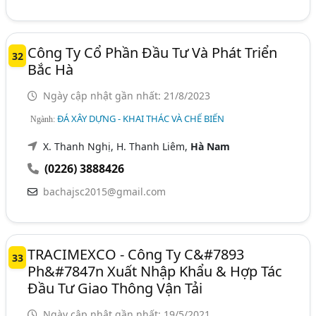
Công Ty Cổ Phần Đầu Tư Và Phát Triển
32
Bắc Hà
Ngày cập nhật gần nhất: 21/8/2023
ĐÁ XÂY DỰNG - KHAI THÁC VÀ CHẾ BIẾN
Ngành:
X. Thanh Nghị, H. Thanh Liêm,
Hà Nam
(0226) 3888426
bachajsc2015@gmail.com
TRACIMEXCO - Công Ty C&#7893
33
Ph&#7847n Xuất Nhập Khẩu & Hợp Tác
Đầu Tư Giao Thông Vận Tải
Ngày cập nhật gần nhất: 19/5/2021