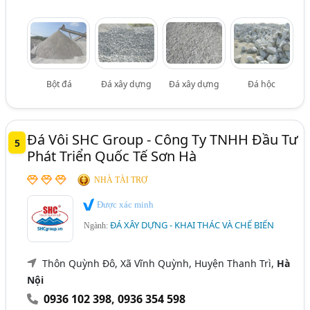
Bột đá
Đá xây dựng
Đá xây dựng
Đá hộc
Đá Vôi SHC Group - Công Ty TNHH Đầu Tư
5
Phát Triển Quốc Tế Sơn Hà
NHÀ TÀI TRỢ
Được xác minh
ĐÁ XÂY DỰNG - KHAI THÁC VÀ CHẾ BIẾN
Ngành:
Thôn Quỳnh Đô, Xã Vĩnh Quỳnh, Huyện Thanh Trì,
Hà
Nội
0936 102 398
,
0936 354 598