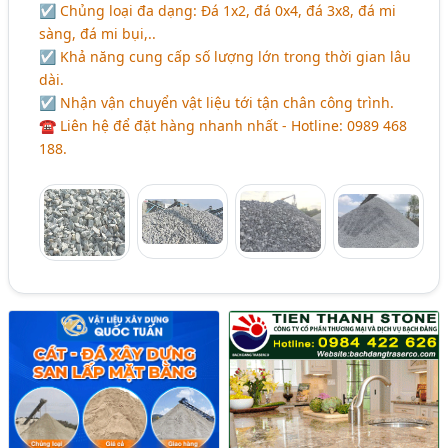
☑ Chủng loại đa dạng: Đá 1x2, đá 0x4, đá 3x8, đá mi
sàng, đá mi bụi,..
☑ Khả năng cung cấp số lượng lớn trong thời gian lâu
dài.
☑ Nhận vận chuyển vật liệu tới tận chân công trình.
☎ Liên hệ để đặt hàng nhanh nhất - Hotline: 0989 468
188.