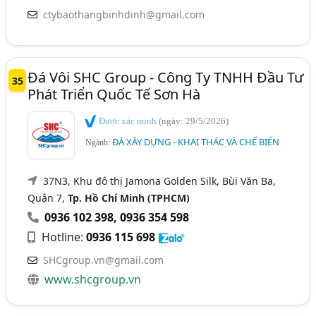
ctybaothangbinhdinh@gmail.com
Đá Vôi SHC Group - Công Ty TNHH Đầu Tư
35
Phát Triển Quốc Tế Sơn Hà
Được xác minh
(ngày: 29/5/2026)
ĐÁ XÂY DỰNG - KHAI THÁC VÀ CHẾ BIẾN
Ngành:
37N3, Khu đô thị Jamona Golden Silk, Bùi Văn Ba,
Quận 7,
Tp. Hồ Chí Minh (TPHCM)
0936 102 398
,
0936 354 598
Hotline:
0936 115 698
SHCgroup.vn@gmail.com
www.shcgroup.vn