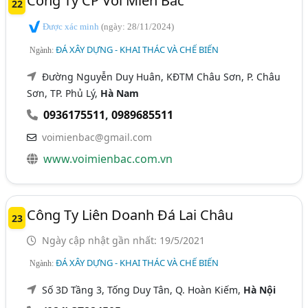
Công Ty CP Vôi Miền Bắc
22
Được xác minh
(ngày: 28/11/2024)
ĐÁ XÂY DỰNG - KHAI THÁC VÀ CHẾ BIẾN
Ngành:
Đường Nguyễn Duy Huân, KĐTM Châu Sơn, P. Châu
Sơn, TP. Phủ Lý,
Hà Nam
0936175511
,
0989685511
voimienbac@gmail.com
www.voimienbac.com.vn
Công Ty Liên Doanh Đá Lai Châu
23
Ngày cập nhật gần nhất: 19/5/2021
ĐÁ XÂY DỰNG - KHAI THÁC VÀ CHẾ BIẾN
Ngành:
Số 3D Tầng 3, Tống Duy Tân, Q. Hoàn Kiếm,
Hà Nội