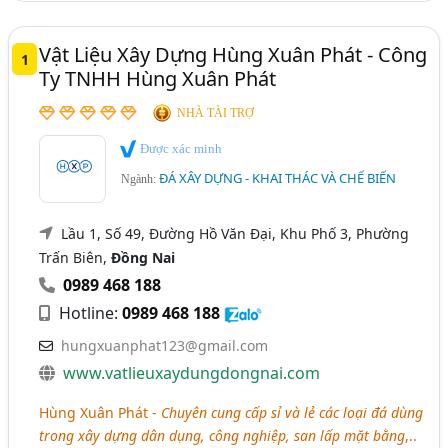
Thái Nguyên
Thanh Hóa
Thừa Thiên Huế
Vật Liệu Xây Dựng Hùng Xuân Phát - Công
1
Bình Định
Gia Lai
Hà Nam
Hải Dương
Ty TNHH Hùng Xuân Phát
Kiên Giang
Kon Tum
Long An
Ninh Bình
NHÀ TÀI TRỢ
Ninh Thuận
Quảng Nam
Quảng Ngãi
Được xác minh
ĐÁ XÂY DỰNG - KHAI THÁC VÀ CHẾ BIẾN
Ngành:
Tây Ninh
Yên Bái
Lầu 1, Số 49, Đường Hồ Văn Đại, Khu Phố 3, Phường
Trấn Biên,
Đồng Nai
0989 468 188
Hotline:
0989 468 188
hungxuanphat123@gmail.com
www.vatlieuxaydungdongnai.com
Hùng Xuân Phát -
Chuyên cung cấp sỉ và lẻ các loại đá dùng
trong xây dựng dân dụng, công nghiệp, san lấp mặt bằng
,..