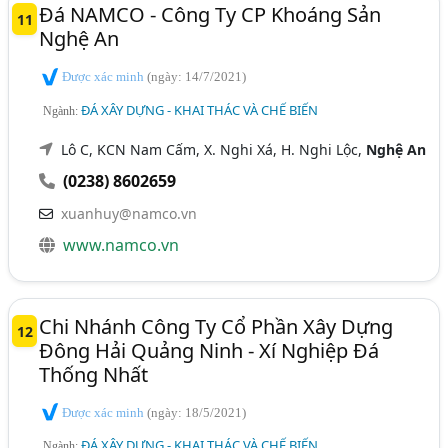
Đá NAMCO - Công Ty CP Khoáng Sản
11
Nghệ An
Được xác minh
(ngày: 14/7/2021)
ĐÁ XÂY DỰNG - KHAI THÁC VÀ CHẾ BIẾN
Ngành:
Lô C, KCN Nam Cấm, X. Nghi Xá, H. Nghi Lộc,
Nghệ An
(0238) 8602659
xuanhuy@namco.vn
www.namco.vn
Chi Nhánh Công Ty Cổ Phần Xây Dựng
12
Đông Hải Quảng Ninh - Xí Nghiệp Đá
Thống Nhất
Được xác minh
(ngày: 18/5/2021)
ĐÁ XÂY DỰNG - KHAI THÁC VÀ CHẾ BIẾN
Ngành: