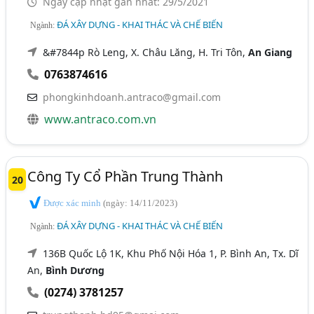
Ngày cập nhật gần nhất: 29/5/2021
ĐÁ XÂY DỰNG - KHAI THÁC VÀ CHẾ BIẾN
Ngành:
&#7844p Rò Leng, X. Châu Lăng, H. Tri Tôn,
An Giang
0763874616
phongkinhdoanh.antraco@gmail.com
www.antraco.com.vn
Công Ty Cổ Phần Trung Thành
20
Được xác minh
(ngày: 14/11/2023)
ĐÁ XÂY DỰNG - KHAI THÁC VÀ CHẾ BIẾN
Ngành:
136B Quốc Lộ 1K, Khu Phố Nội Hóa 1, P. Bình An, Tx. Dĩ
An,
Bình Dương
(0274) 3781257