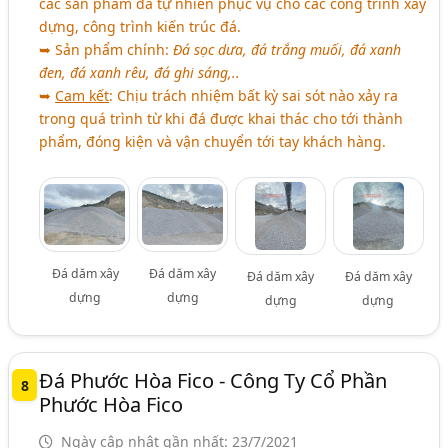
các sản phẩm đá tự nhiên phục vụ cho các công trình xây
dựng, công trình kiến trúc đá.
➥ Sản phẩm chính:
Đá sọc dưa, đá trắng muối, đá xanh
đen, đá xanh rêu, đá ghi sáng,..
➥
Cam kết
: Chịu trách nhiệm bất kỳ sai sót nào xảy ra
trong quá trình từ khi đá được khai thác cho tới thành
phẩm, đóng kiện và vận chuyển tới tay khách hàng.
Đá dăm xây
Đá dăm xây
Đá dăm xây
Đá dăm xây
dựng
dựng
dựng
dựng
Đá Phước Hòa Fico - Công Ty Cổ Phần
8
Phước Hòa Fico
Ngày cập nhật gần nhất: 23/7/2021