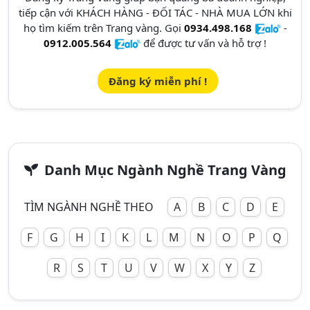
tiếp cận với KHÁCH HÀNG - ĐỐI TÁC - NHÀ MUA LỚN khi
họ tìm kiếm trên Trang vàng. Gọi
0934.498.168
-
0912.005.564
để được tư vấn và hỗ trợ !
Đăng ký miễn phí !
Danh Mục Ngành Nghề Trang Vàng
TÌM NGÀNH NGHỀ THEO
A
B
C
D
E
F
G
H
I
K
L
M
N
O
P
Q
R
S
T
U
V
W
X
Y
Z