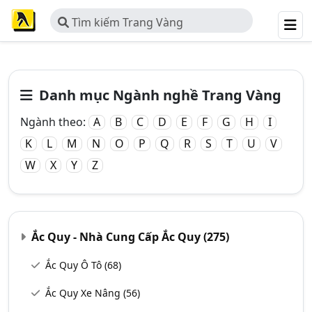
Tìm kiếm Trang Vàng
Danh mục Ngành nghề Trang Vàng
Ngành theo:
A
B
C
D
E
F
G
H
I
K
L
M
N
O
P
Q
R
S
T
U
V
W
X
Y
Z
Ắc Quy - Nhà Cung Cấp Ắc Quy
(275)
Ắc Quy Ô Tô
(68)
Ắc Quy Xe Nâng
(56)