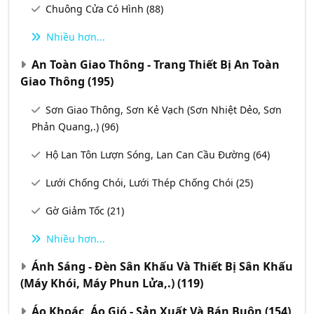
Chuông Cửa Có Hình
(88)
Nhiều hơn...
An Toàn Giao Thông - Trang Thiết Bị An Toàn
Giao Thông
(195)
Sơn Giao Thông, Sơn Kẻ Vạch (Sơn Nhiệt Dẻo, Sơn
Phản Quang,.)
(96)
Hộ Lan Tôn Lượn Sóng, Lan Can Cầu Đường
(64)
Lưới Chống Chói, Lưới Thép Chống Chói
(25)
Gờ Giảm Tốc
(21)
Nhiều hơn...
Ánh Sáng - Đèn Sân Khấu Và Thiết Bị Sân Khấu
(Máy Khói, Máy Phun Lửa,.)
(119)
Áo Khoác, Áo Gió - Sản Xuất Và Bán Buôn
(154)