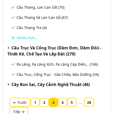
Cầu Thang, Lan Can Sắt
(70)
Cầu Thang Và Lan Can Gỗ
(67)
Cầu Thang Tre
(4)
Nhiều hơn...
Cầu Trục Và Cổng Trục (Dầm Đơn, Dầm Đôi) -
Thiết Kế, Chế Tạo Và Lắp Đặt
(279)
Pa Lăng, Pa Lăng Xích, Pa Lăng Cáp Điện,..
(166)
Cầu Trục, Cổng Trục - Sửa Chữa, Bảo Dưỡng
(54)
Cây Bon Sai, Cây Cảnh Nghệ Thuật
(46)
← Trước
1
2
3
4
5
...
28
Tiếp →