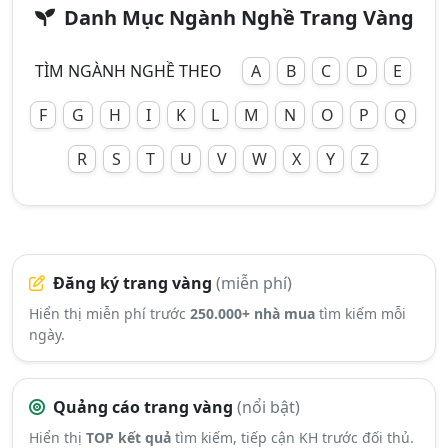
Danh Mục Ngành Nghề Trang Vàng
TÌM NGÀNH NGHỀ THEO
A
B
C
D
E
F
G
H
I
K
L
M
N
O
P
Q
R
S
T
U
V
W
X
Y
Z
Đăng ký trang vàng
(miễn phí)
Hiển thị miễn phí trước
250.000+ nhà mua
tìm kiếm mỗi
ngày.
Quảng cáo trang vàng
(nổi bật)
Hiển thị
TOP kết quả
tìm kiếm, tiếp cận KH trước đối thủ.