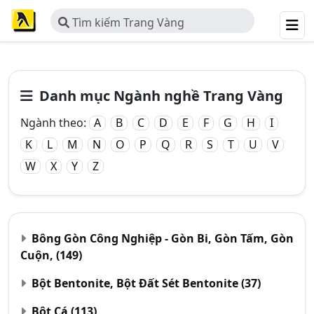
Tìm kiếm Trang Vàng
Danh mục Ngành nghề Trang Vàng
Ngành theo:
A
B
C
D
E
F
G
H
I
K
L
M
N
O
P
Q
R
S
T
U
V
W
X
Y
Z
Bông Gòn Công Nghiệp - Gòn Bi, Gòn Tấm, Gòn
Cuộn,
(149)
Bột Bentonite, Bột Đất Sét Bentonite
(37)
Bột Cá
(113)