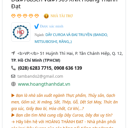
Đạt
NHÀ TÀI TRỢ
Được xác minh
DÂY CUROA VÀ ĐAI TRUYỀN (BANDO,
Ngành:
MITSUBOSHI, RĂNG,.)
<b>VP:</b> 51 Huỳnh Thì Hai, P. Tân Chánh Hiệp, Q. 12,
TP. Hồ Chí Minh (TPHCM)
(028) 6283 7715
,
0908 636 139
tambando2@gmail.com
www.hoangthanhdat.vn
►
Bạn là nhà sản xuất ngành Thực phẩm, Thủy sản, Gạch
men, Gốm sứ, Xi măng, Sắt, Thép, Gỗ, Dệt Sợi May, Thức ăn
gia súc, Giấy Bao bì, Hóa chất, Cơ khí,..?
► Bạn cần tìm Nhà cung cấp Dây Curoa, Dây đai uy tín?
→ Hãy liên hệ với HOÀNG THÀNH ĐẠT - Nhà phân phối