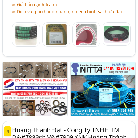
➳ Giá bán cạnh tranh.
➳ Dịch vụ giao hàng nhanh, nhiều chính sách ưu đãi.
Hoàng Thành Đạt - Công Ty TNHH TM
4
D&#7883ch V&#7909 XNK Hoàng Thành