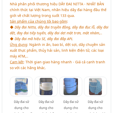
Nhà phân phối thương hiệu
DÂY ĐAI NITTA - NHẬT BẢN
chính thức tại Việt Nam, nhãn hiệu dây đai hàng đầu thế
giới về chất lượng trong suốt 133 qua.
Sản phẩm của chúng tôi bao gồm
:
◆
Dây đai Nitta, dây đai truyền động, dây đai đục lỗ, dây đai
dệt, đay đai tiếp tuyến, dây đai dẹt mặt trơn, mặt nhám
,..
◆
Dây đai mã hiệu SE, dây đai đắp APL
Ứng dụng
: Ngành in ấn, bao bì, dệt sợi, dây chuyền sản
xuất thực phẩm, thủy hải sản, linh kiện điện tử, các loại
máy ATM,..
Cam kết
: Thời gian giao hàng nhanh - Giá cả cạnh tranh
so với các hãng khác.
Dây đai sử
Dây đai sử
Dây đai sử
Dây đai sử
dụng cho
dụng cho
dụng cho
dụng cho