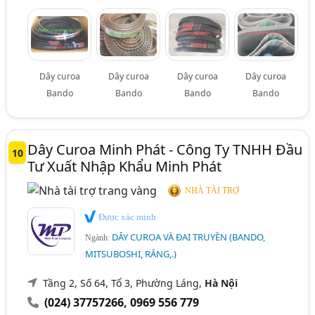
Dây curoa
Dây curoa
Dây curoa
Dây curoa
Bando
Bando
Bando
Bando
Dây Curoa Minh Phát - Công Ty TNHH Đầu
10
Tư Xuất Nhập Khẩu Minh Phát
NHÀ TÀI TRỢ
Được xác minh
DÂY CUROA VÀ ĐAI TRUYỀN (BANDO,
Ngành:
MITSUBOSHI, RĂNG,.)
Tầng 2, Số 64, Tổ 3, Phường Láng,
Hà Nội
(024) 37757266
,
0969 556 779