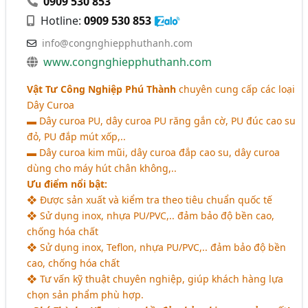
0909 530 853
Hotline:
0909 530 853
info@congnghiepphuthanh.com
www.congnghiepphuthanh.com
Vật Tư Công Nghiệp Phú Thành
chuyên cung cấp các loại
Dây Curoa
▬ Dây curoa PU, dây curoa PU răng gắn cờ, PU đúc cao su
đỏ, PU đắp mút xốp,..
▬ Dây curoa kim mũi, dây curoa đắp cao su, dây curoa
dùng cho máy hút chân không,..
Ưu điểm nổi bật:
❖ Được sản xuất và kiểm tra theo tiêu chuẩn quốc tế
❖ Sử dụng inox, nhựa PU/PVC,.. đảm bảo độ bền cao,
chống hóa chất
❖ Sử dụng inox, Teflon, nhựa PU/PVC,.. đảm bảo độ bền
cao, chống hóa chất
❖ Tư vấn kỹ thuật chuyên nghiệp, giúp khách hàng lựa
chọn sản phẩm phù hợp.