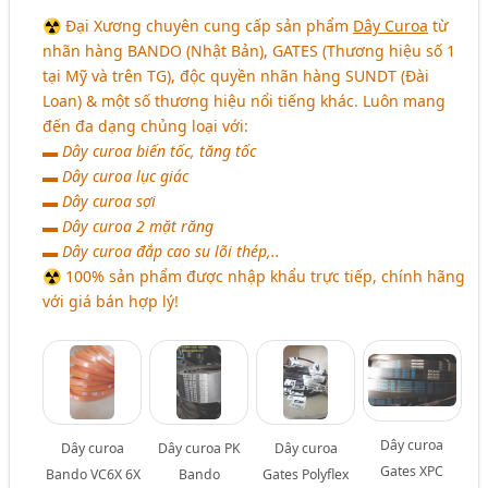
☢ Đại Xương chuyên cung cấp sản phẩm
Dây Curoa
từ
nhãn hàng BANDO (Nhật Bản), GATES (Thương hiệu số 1
tại Mỹ và trên TG), độc quyền nhãn hàng SUNDT (Đài
Loan) & một số thương hiệu nổi tiếng khác. Luôn mang
đến đa dạng chủng loại với:
▬ Dây curoa biến tốc, tăng tốc
▬ Dây curoa lục giác
▬ Dây curoa sợi
▬ Dây curoa 2 mặt răng
▬ Dây curoa đắp cao su lõi thép,..
☢ 100% sản phẩm được nhập khẩu trực tiếp, chính hãng
với giá bán hợp lý!
Dây curoa
Dây curoa
Dây curoa PK
Dây curoa
Gates XPC
Bando VC6X 6X
Bando
Gates Polyflex