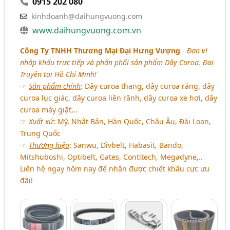
0915 202 080
kinhdoanh@daihungvuong.com
www.daihungvuong.com.vn
Công Ty TNHH Thương Mại Đại Hưng Vượng
-
Đơn vị
nhập khẩu trực tiếp và phân phối sản phẩm Dây Curoa, Đai
Truyền tại Hồ Chí Minh!
☞
Sản phẩm chính
: Dây curoa thang, dây curoa răng, dây
curoa lục giác, dây curoa liền rãnh, dây curoa xe hơi, dây
curoa máy giặt,..
☞
Xuất xứ
: Mỹ, Nhật Bản, Hàn Quốc, Châu Âu, Đài Loan,
Trung Quốc
☞
Thương hiệu
: Sanwu, Divbelt, Habasit, Bando,
Mitshuboshi, Optibelt, Gates, Contitech, Megadyne,..
Liên hệ ngay hôm nay để nhận được chiết khấu cực ưu
đãi!