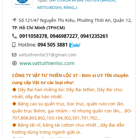
Ngành:
MITSUBOSHI, RĂNG,.)
Số 121/47 Nguyễn Thị Kiêu, Phường Thới An, Quận 12,
TP. Hồ Chí Minh (TPHCM)
0911058378
,
0946987227
,
0941235261
Hotline:
094 505 3881
vattuthienlocST@gmail.com
www.vattuthienloc.com
CÔNG TY VẬT TƯ THIÊN LỘC ST
- Đơn vị UY TÍN chuyên
cung cấp Vật tư các loại như:
◆ Dây đai hàn miệng túi: Dây đai teflon, Dây đai chịu
nhiệt, dây đai hàn nhiệt.
◆ Băng cao su quấn trục, bọc trục, quấn rulo con lăn,
quấn trục Bolim, gai nhám – nỉ nhung quấn con lăn,.. BO-
707,808,803,802,103.104,302,501,701,702,..
◆ Băng tải nỉ, băng tải cotton chịu nhiệt , dây đai dẫn
hướng dùng trong ngành giặt ủi.