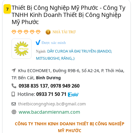
Thiết Bị Công Nghiệp Mỹ Phước - Công Ty
7
TNHH Kinh Doanh Thiết Bị Công Nghiệp
Mỹ Phước
NHÀ TÀI TRỢ
Được xác minh
DÂY CUROA VÀ ĐAI TRUYỀN (BANDO,
Ngành:
MITSUBOSHI, RĂNG,.)
Khu ECOHOME1, Đường R9B-6, Số A2-24, P. Thới Hòa,
TP. Bến Cát,
Bình Dương
0938 835 137
,
0978 949 260
Hotline:
0933 71 50 71
thietbicongnghiep.bc@gmail.com
www.bacdanmiennam.com
CÔNG TY TNHH KINH DOANH THIẾT BỊ CÔNG NGHIỆP
MỸ PHƯỚC