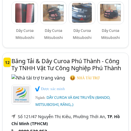
Dây Curoa
Dây Curoa
Dây Curoa
Dây Curoa
Mitsuboshi
Mitsuboshi
Mitsuboshi
Mitsuboshi
Băng Tải & Dây Curoa Phú Thành - Công
12
Ty TNHH Vật Tư Công Nghiệp Phú Thành
NHÀ TÀI TRỢ
Được xác minh
DÂY CUROA VÀ ĐAI TRUYỀN (BANDO,
Ngành:
MITSUBOSHI, RĂNG,.)
Số 121/47 Nguyễn Thị Kiêu, Phường Thới An,
TP. Hồ
Chí Minh (TPHCM)