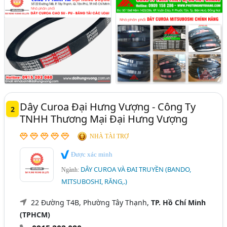
Dây Curoa Đại Hưng Vượng - Công Ty
2
TNHH Thương Mại Đại Hưng Vượng
NHÀ TÀI TRỢ
Được xác minh
DÂY CUROA VÀ ĐAI TRUYỀN (BANDO,
Ngành:
MITSUBOSHI, RĂNG,.)
22 Đường T4B, Phường Tây Thạnh,
TP. Hồ Chí Minh
(TPHCM)