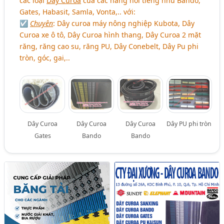
các loại
Dây Curoa
của các hãng nổi tiếng như Bando,
Gates, Habasit, Samla, Vonta,.. với:
☑
Chuyên
: Dây curoa máy nông nghiệp Kubota, Dây
Curoa xe ô tô, Dây Curoa hình thang, Dây Curoa 2 mặt
răng, răng cao su, răng PU, Dây Conebelt, Dây Pu phi
tròn, góc, gai,..
Dây Curoa
Dây Curoa
Dây Curoa
Dây PU phi tròn
Gates
Bando
Bando