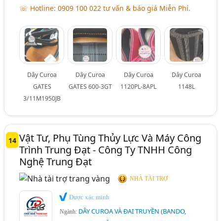
☏ Hotline: 0909 100 022 tư vấn & báo giá Miễn Phí.
Dây Curoa
Dây Curoa
Dây Curoa
Dây Curoa
GATES
GATES 600-3GT
1120PL-8APL
1148L
3/11M1950JB
Vật Tư, Phụ Tùng Thủy Lực Và Máy Công
14
Trình Trung Đạt - Công Ty TNHH Công
Nghệ Trung Đạt
NHÀ TÀI TRỢ
Được xác minh
DÂY CUROA VÀ ĐAI TRUYỀN (BANDO,
Ngành: