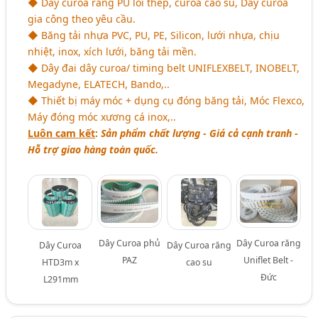
◆ Dây curoa răng PU lõi thép, curoa cao su, Dây curoa
gia công theo yêu cầu.
◆ Băng tải nhựa PVC, PU, PE, Silicon, lưới nhựa, chịu
nhiệt, inox, xích lưới, băng tải mền.
◆ Dây đai dây curoa/ timing belt UNIFLEXBELT, INOBELT,
Megadyne, ELATECH, Bando,..
◆ Thiết bị máy móc + dụng cụ đóng băng tải, Móc Flexco,
Máy đóng móc xương cá inox,..
Luôn cam kết
:
Sản phẩm chất lượng - Giá cả cạnh tranh -
Hỗ trợ giao hàng toàn quốc.
Dây Curoa phủ
Dây Curoa răng
Dây Curoa
Dây Curoa răng
PAZ
Uniflet Belt -
HTD3m x
cao su
Đức
L291mm