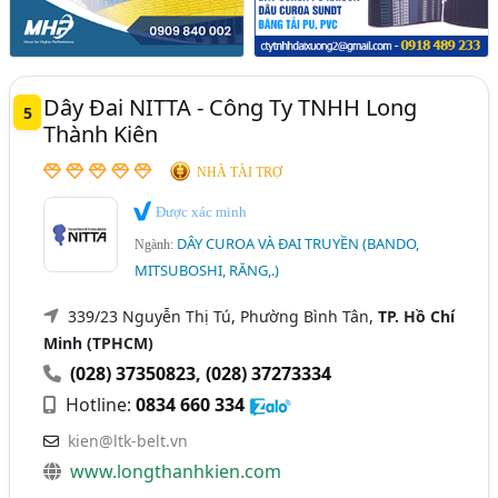
Dây Đai NITTA - Công Ty TNHH Long
5
Thành Kiên
NHÀ TÀI TRỢ
Được xác minh
DÂY CUROA VÀ ĐAI TRUYỀN (BANDO,
Ngành:
MITSUBOSHI, RĂNG,.)
339/23 Nguyễn Thị Tú, Phường Bình Tân,
TP. Hồ Chí
Minh (TPHCM)
(028) 37350823
,
(028) 37273334
Hotline:
0834 660 334
kien@ltk-belt.vn
www.longthanhkien.com