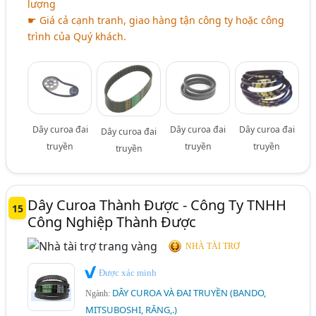
lượng
☛ Giá cả cạnh tranh, giao hàng tận công ty hoặc công
trình của Quý khách.
Dây curoa đai
Dây curoa đai
Dây curoa đai
Dây curoa đai
truyền
truyền
truyền
truyền
Dây Curoa Thành Được - Công Ty TNHH
15
Công Nghiệp Thành Được
NHÀ TÀI TRỢ
Được xác minh
DÂY CUROA VÀ ĐAI TRUYỀN (BANDO,
Ngành:
MITSUBOSHI, RĂNG,.)