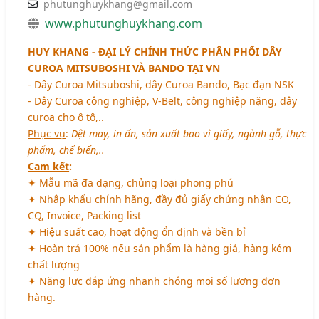
phutunghuykhang@gmail.com
www.phutunghuykhang.com
HUY KHANG - ĐẠI LÝ CHÍNH THỨC PHÂN PHỐI DÂY
CUROA MITSUBOSHI VÀ BANDO TẠI VN
- Dây Curoa Mitsuboshi, dây Curoa Bando, Bạc đạn NSK
- Dây Curoa công nghiệp, V-Belt, công nghiệp nặng, dây
curoa cho ô tô,..
Phục vụ
:
Dệt may, in ấn, sản xuất bao vì giấy, ngành gỗ, thực
phẩm, chế biến,..
Cam kết
:
✦ Mẫu mã đa dạng, chủng loại phong phú
✦ Nhập khẩu chính hãng, đầy đủ giấy chứng nhận CO,
CQ, Invoice, Packing list
✦ Hiệu suất cao, hoạt động ổn định và bền bỉ
✦ Hoàn trả 100% nếu sản phẩm là hàng giả, hàng kém
chất lượng
✦ Năng lực đáp ứng nhanh chóng mọi số lượng đơn
hàng.