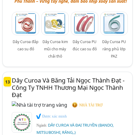
Phú Thành – Vững tay nghề, đảm bảo nhịp xoay sản xuất!
Dây Curoa đắp
Dây Curoa kim
Dây Curoa PU
Dây Curoa PU
cao su đỏ
mũi cho máy
đúc cao su đỏ
răng phủ lớp
chải thô
PAZ
Dây Curoa Và Băng Tải Ngọc Thành Đạt -
13
Công Ty TNHH Thương Mại Ngọc Thành
Đạt
NHÀ TÀI TRỢ
Được xác minh
DÂY CUROA VÀ ĐAI TRUYỀN (BANDO,
Ngành:
MITSUBOSHI, RĂNG,.)