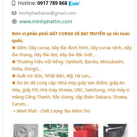
Hotline:
0917 789 868
minhphathanoi@gmail.com
www.minhphathn.com
Đơn vị phân phối
DÂY CUROA VÀ ĐAI TRUYỀN
uy tín toàn
quốc.
✽ Gồm: Dây curoa, dây đai định hình, dây curoa rãnh, dây
đai thang, dây đai dẹt, dây đai đặc biệt,..
✽ Thương hiệu nổi tiếng: Optibelt, Bando, Mitsuboshi,
Nitta, Dongil,..
✽ Xuất xứ: Đức, Nhật Bản, Mỹ, Hà Lan,..
✽ Dự án đã cung cấp: Nhà máy giấy Vạn Điểm, giấy An
Hòa, giấy P.P, nhà máy Showa, URC, SamSung, nhà máy xi
măng Công Thanh, Bắc Giang, tập đoàn Dabaco, Showa,
Canon,..
➝
Minh Phát - Chất Lượng Tạo Niềm Tin!