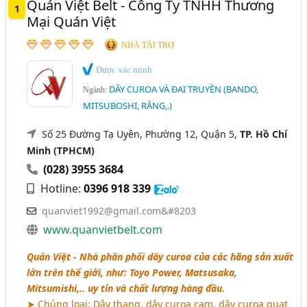
Quán Việt Belt - Công Ty TNHH Thương
1
Gia Lai
Hải Dương
Long An
Ninh Thuận
Mại Quán Việt
NHÀ TÀI TRỢ
Được xác minh
DÂY CUROA VÀ ĐAI TRUYỀN (BANDO,
Ngành:
MITSUBOSHI, RĂNG,.)
Số 25 Đường Tạ Uyên, Phường 12, Quận 5,
TP. Hồ Chí
Minh (TPHCM)
(028) 3955 3684
Hotline:
0396 918 339
quanviet1992@gmail.com&#8203
www.quanvietbelt.com
Quán Việt - Nhà phân phối dây curoa của các hãng sản xuất
lớn trên thế giới, như: Toyo Power, Matsusaka,
Mitsumishi,.. uy tín và chất lượng hàng đầu.
➤ Chủng loại: Dây thang, dây curoa cam, dây curoa quạt