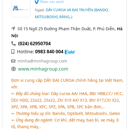
Được xác minh
DÂY CUROA VÀ ĐAI TRUYỀN (BANDO,
Ngành:
MITSUBOSHI, RĂNG,.)
Số 15 Ngõ 25 Đường Phạm Thận Duật, P. Phú Diễn,
Hà
Nội
(024) 62950704
Hotline:
0983 840 004
minha@minhagroup.com
www.minhagroup.com
Đơn vị cung cấp
DÂY ĐAI CUROA
chính hãng tại Việt Nam,
với:
➳
Đầy đủ chủng loại
: Dây curoa AA/ HAA, BB/ HBB,CC/ HCC,
DD/ HDD, 22x22, 25x22, ZX/ X10 AX/ X13, BX/ X17,CX/ X22,
XPZ, XPA, XPB, XPC, SPZ, SPA, SPB, SPC bản đơn,..
➳
Thương hiệu uy tín
: Bando, Optibelt, Mitsuboshi, Gates
➳
Ứng dụng đa ngành
: Cơ khí, dệt may, bao bì, xe máy, ô
tô, thang máy,..