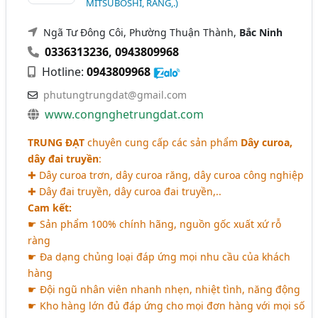
MITSUBOSHI, RĂNG,.)
Ngã Tư Đông Côi, Phường Thuận Thành,
Bắc Ninh
0336313236
,
0943809968
Hotline:
0943809968
phutungtrungdat@gmail.com
www.congnghetrungdat.com
TRUNG ĐẠT
chuyên cung cấp các sản phẩm
Dây curoa,
dây đai truyền
:
✚ Dây curoa trơn, dây curoa răng, dây curoa công nghiệp
✚ Dây đai truyền, dây curoa đai truyền,..
Cam kết:
☛ Sản phẩm 100% chính hãng, nguồn gốc xuất xứ rỗ
ràng
☛ Đa dạng chủng loại đáp ứng mọi nhu cầu của khách
hàng
☛ Đội ngũ nhân viên nhanh nhẹn, nhiệt tình, năng động
☛ Kho hàng lớn đủ đáp ứng cho mọi đơn hàng với mọi số