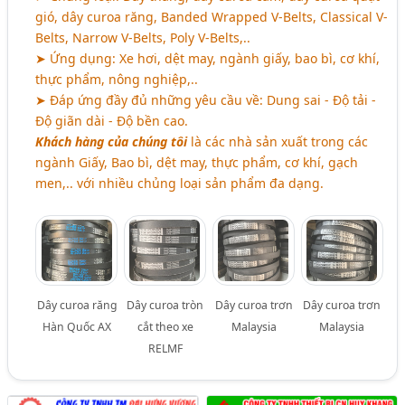
gió, dây curoa răng, Banded Wrapped V-Belts, Classical V-
Belts, Narrow V-Belts, Poly V-Belts,..
➤ Ứng dụng: Xe hơi, dệt may, ngành giấy, bao bì, cơ khí,
thực phẩm, nông nghiệp,..
➤ Đáp ứng đầy đủ những yêu cầu về: Dung sai - Độ tải -
Độ giãn dài - Độ bền cao.
Khách hàng của chúng tôi
là các nhà sản xuất trong các
ngành Giấy, Bao bì, dệt may, thực phẩm, cơ khí, gạch
men,.. với nhiều chủng loại sản phẩm đa dạng.
Dây curoa răng
Dây curoa tròn
Dây curoa trơn
Dây curoa trơn
Hàn Quốc AX
cắt theo xe
Malaysia
Malaysia
RELMF