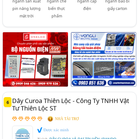
ngành sản xuất
ngành chế
ngành cáp
ngành bao bì
pin năng lượng
biến thực
điện
giấy carton
mặt trời
phẩm
Dây Curoa Thiên Lộc - Công Ty TNHH Vật
6
Tư Thiên Lộc ST
NHÀ TÀI TRỢ
Được xác minh
DÂY CUROA VÀ ĐAI TRUYỀN (BANDO,