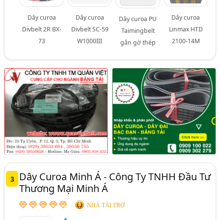
Dây curoa
Dây curoa
Dây curoa
Dây curoa PU
Divbelt 2R BX-
Divbelt SC-59
Linmax HTD
Taimingbelt
73
W1000III
2100-14M
gắn gờ thép
Dây Curoa Minh Á - Công Ty TNHH Đầu Tư
3
Thương Mại Minh Á
NHÀ TÀI TRỢ