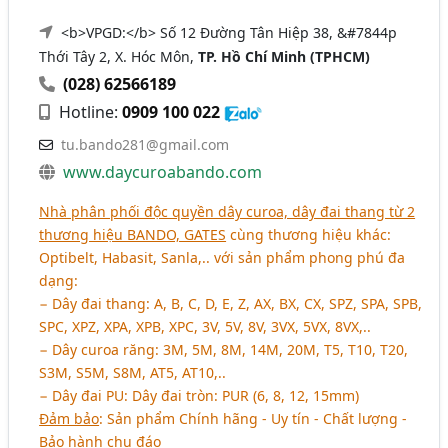
<b>VPGD:</b> Số 12 Đường Tân Hiệp 38, &#7844p
Thới Tây 2, X. Hóc Môn,
TP. Hồ Chí Minh (TPHCM)
(028) 62566189
Hotline:
0909 100 022
tu.bando281@gmail.com
www.daycuroabando.com
Nhà phân phối độc quyền dây curoa, dây đai thang từ 2
thương hiệu BANDO, GATES
cùng thương hiệu khác:
Optibelt, Habasit, Sanla,.. với sản phẩm phong phú đa
dạng:
− Dây đai thang: A, B, C, D, E, Z, AX, BX, CX, SPZ, SPA, SPB,
SPC, XPZ, XPA, XPB, XPC, 3V, 5V, 8V, 3VX, 5VX, 8VX,..
− Dây curoa răng: 3M, 5M, 8M, 14M, 20M, T5, T10, T20,
S3M, S5M, S8M, AT5, AT10,..
− Dây đai PU: Dây đai tròn: PUR (6, 8, 12, 15mm)
Đảm bảo
: Sản phẩm Chính hãng - Uy tín - Chất lượng -
Bảo hành chu đáo