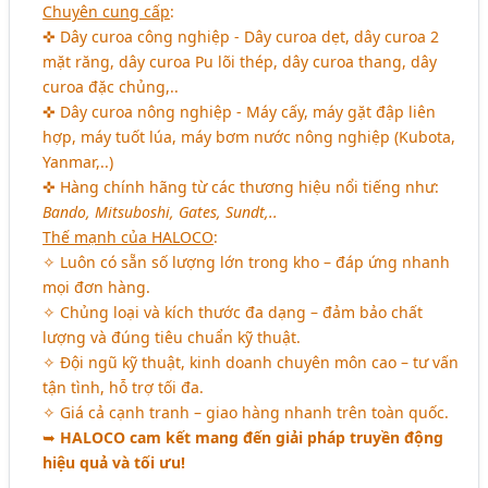
Chuyên cung cấp
:
✜ Dây curoa công nghiệp - Dây curoa dẹt, dây curoa 2
mặt răng, dây curoa Pu lõi thép, dây curoa thang, dây
curoa đặc chủng,..
✜ Dây curoa nông nghiệp - Máy cấy, máy gặt đập liên
hợp, máy tuốt lúa, máy bơm nước nông nghiệp (Kubota,
Yanmar,..)
✜ Hàng chính hãng từ các thương hiệu nổi tiếng như:
Bando, Mitsuboshi, Gates, Sundt,..
Thế mạnh của HALOCO
:
✧ Luôn có sẵn số lượng lớn trong kho – đáp ứng nhanh
mọi đơn hàng.
✧ Chủng loại và kích thước đa dạng – đảm bảo chất
lượng và đúng tiêu chuẩn kỹ thuật.
✧ Đội ngũ kỹ thuật, kinh doanh chuyên môn cao – tư vấn
tận tình, hỗ trợ tối đa.
✧ Giá cả cạnh tranh – giao hàng nhanh trên toàn quốc.
➥
HALOCO cam kết mang đến giải pháp truyền động
hiệu quả và tối ưu!