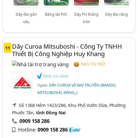
Dây đai gắn
Băng tải PVC
Dây PU thẳng
Dây đai răng
vấu
tròn
Dây Curoa Mitsuboshi - Công Ty TNHH
11
Thiết Bị Công Nghiệp Huy Khang
NHÀ TÀI TRỢ
Được xác minh
DÂY CUROA VÀ ĐAI TRUYỀN (BANDO,
Ngành:
MITSUBOSHI, RĂNG,.)
Số 1368 Hẻm 1423/286, Khu Phố Vườn Dừa, Phường
Phước Tân,
tỉnh Đồng Nai
0909 158 286
Hotline:
0909 158 286