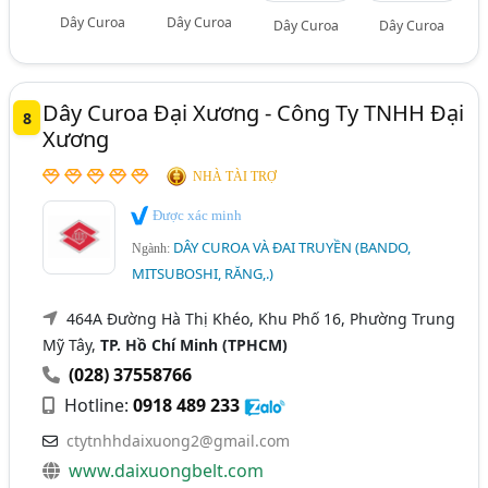
Dây Curoa
Dây Curoa
Dây Curoa
Dây Curoa
Dây Curoa Đại Xương - Công Ty TNHH Đại
8
Xương
NHÀ TÀI TRỢ
Được xác minh
DÂY CUROA VÀ ĐAI TRUYỀN (BANDO,
Ngành:
MITSUBOSHI, RĂNG,.)
464A Đường Hà Thị Khéo, Khu Phố 16, Phường Trung
Mỹ Tây,
TP. Hồ Chí Minh (TPHCM)
(028) 37558766
Hotline:
0918 489 233
ctytnhhdaixuong2@gmail.com
www.daixuongbelt.com