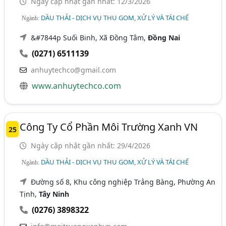
Ngày cập nhật gần nhất: 12/3/2026
DẦU THẢI - DỊCH VỤ THU GOM, XỬ LÝ VÀ TÁI CHẾ
Ngành:
&#7844p Suối Binh, Xã Đồng Tâm,
Đồng Nai
(0271) 6511139
anhuytechco@gmail.com
www.anhuytechco.com
Công Ty Cổ Phần Môi Trường Xanh VN
25
Ngày cập nhật gần nhất: 29/4/2026
DẦU THẢI - DỊCH VỤ THU GOM, XỬ LÝ VÀ TÁI CHẾ
Ngành:
Đường số 8, Khu công nghiệp Trảng Bàng, Phường An
Tịnh,
Tây Ninh
(0276) 3898322