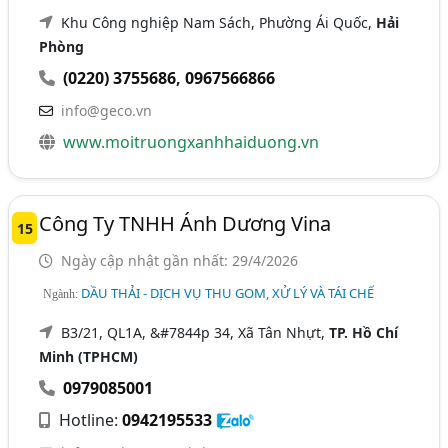
Khu Công nghiệp Nam Sách, Phường Ái Quốc,
Hải
Phòng
(0220) 3755686
,
0967566866
info@geco.vn
www.moitruongxanhhaiduong.vn
Công Ty TNHH Ánh Dương Vina
15
Ngày cập nhật gần nhất: 29/4/2026
DẦU THẢI - DỊCH VỤ THU GOM, XỬ LÝ VÀ TÁI CHẾ
Ngành:
B3/21, QL1A, &#7844p 34, Xã Tân Nhựt,
TP. Hồ Chí
Minh (TPHCM)
0979085001
Hotline:
0942195533