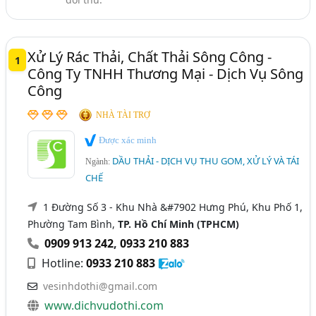
Tái Chế Rác Thải, Phế Liệu - Công Ty Thu Gom Và Tái
Chế (68)
Xử Lý Rác Thải, Chất Thải Sông Công -
1
Công Ty TNHH Thương Mại - Dịch Vụ Sông
Công
NHÀ TÀI TRỢ
Được xác minh
DẦU THẢI - DỊCH VỤ THU GOM, XỬ LÝ VÀ TÁI
Ngành:
CHẾ
1 Đường Số 3 - Khu Nhà &#7902 Hưng Phú, Khu Phố 1,
Phường Tam Bình,
TP. Hồ Chí Minh (TPHCM)
0909 913 242
,
0933 210 883
Hotline:
0933 210 883
vesinhdothi@gmail.com
www.dichvudothi.com