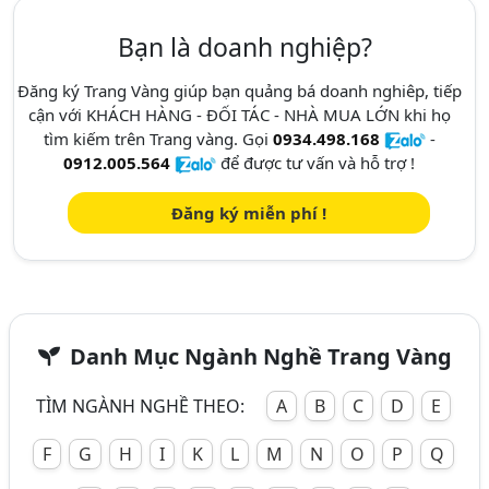
Bạn là doanh nghiệp?
Đăng ký Trang Vàng giúp bạn quảng bá doanh nghiêp, tiếp
cận với KHÁCH HÀNG - ĐỐI TÁC - NHÀ MUA LỚN khi họ
tìm kiếm trên Trang vàng. Gọi
0934.498.168
-
0912.005.564
để được tư vấn và hỗ trợ !
Đăng ký miễn phí !
Danh Mục Ngành Nghề Trang Vàng
TÌM NGÀNH NGHỀ THEO:
A
B
C
D
E
F
G
H
I
K
L
M
N
O
P
Q