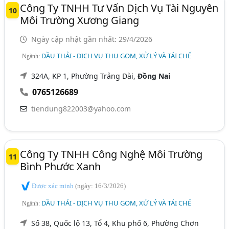
Công Ty TNHH Tư Vấn Dịch Vụ Tài Nguyên
10
Môi Trường Xương Giang
Ngày cập nhật gần nhất: 29/4/2026
DẦU THẢI - DỊCH VỤ THU GOM, XỬ LÝ VÀ TÁI CHẾ
Ngành:
324A, KP 1, Phường Trảng Dài,
Đồng Nai
0765126689
tiendung822003@yahoo.com
Công Ty TNHH Công Nghệ Môi Trường
11
Bình Phước Xanh
Được xác minh
(ngày: 16/3/2026)
DẦU THẢI - DỊCH VỤ THU GOM, XỬ LÝ VÀ TÁI CHẾ
Ngành:
Số 38, Quốc lộ 13, Tổ 4, Khu phố 6, Phường Chơn