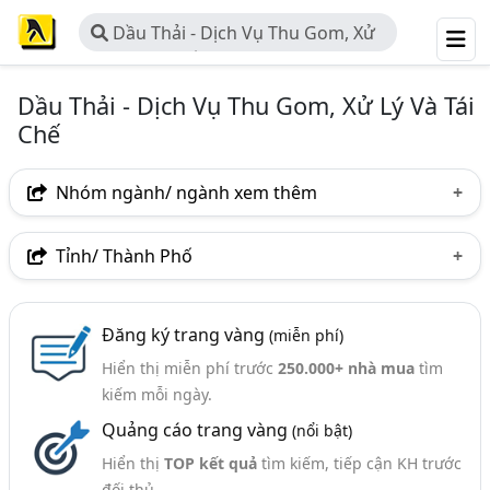
Dầu Thải - Dịch Vụ Thu Gom, Xử
Lý Và Tái Chế
Dầu Thải - Dịch Vụ Thu Gom, Xử Lý Và Tái
Chế
Nhóm ngành/ ngành xem thêm
Ngành nghề
Tỉnh/ Thành Phố
Dầu Thải - Dịch Vụ Thu Gom, Xử Lý Và Tái Chế
(31)
Hà Nội
TP. Hồ Chí Minh (TPHCM)
Đồng Nai
Ngành xem thêm
Đăng ký trang vàng
(miễn phí)
TP. Hải Phòng
Bình Phước
Phú Thọ
Hiển thị miễn phí trước
250.000+ nhà mua
tìm
Môi Trường - Công Ty Môi Trường (535)
Hà Nam
Hải Dương
Long An
Tây Ninh
kiếm mỗi ngày.
Xử Lý Chất Thải, Xử Lý Rác Thải - Dịch Vụ Thu Gom Và
Quảng cáo trang vàng
(nổi bật)
Xử Lý (259)
Hiển thị
TOP kết quả
tìm kiếm, tiếp cận KH trước
Xử Lý Chất Thải Nguy Hại, Xử Lý Rác Thải Nguy Hại (96)
đối thủ.