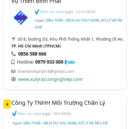
Vụ Thiên Bình Phát
Được xác minh
(ngày: 12/11/2025)
DẦU THẢI - DỊCH VỤ THU GOM, XỬ LÝ VÀ TÁI
Ngành:
CHẾ
Số 8, Đường D3, Khu Phố Thống Nhất 1, Phường Dĩ An,
TP. Hồ Chí Minh (TPHCM)
0856 588 666
Hotline:
0979 933 000
thienbinhphat16@gmail.com
www.xulyraccongnghiep.com
Công Ty TNHH Môi Trường Chân Lý
4
Được xác minh
(ngày: 29/4/2026)
DẦU THẢI - DỊCH VỤ THU GOM, XỬ LÝ VÀ TÁI CHẾ
Ngành: