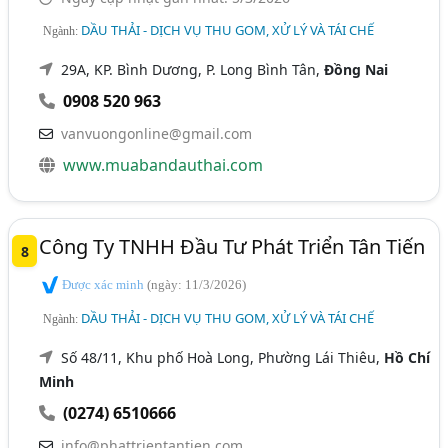
DẦU THẢI - DỊCH VỤ THU GOM, XỬ LÝ VÀ TÁI CHẾ
Ngành:
29A, KP. Bình Dương, P. Long Bình Tân,
Đồng Nai
0908 520 963
vanvuongonline@gmail.com
www.muabandauthai.com
Công Ty TNHH Đầu Tư Phát Triển Tân Tiến
8
Được xác minh
(ngày: 11/3/2026)
DẦU THẢI - DỊCH VỤ THU GOM, XỬ LÝ VÀ TÁI CHẾ
Ngành:
Số 48/11, Khu phố Hoà Long, Phường Lái Thiêu,
Hồ Chí
Minh
(0274) 6510666
info@phattrientantien.com