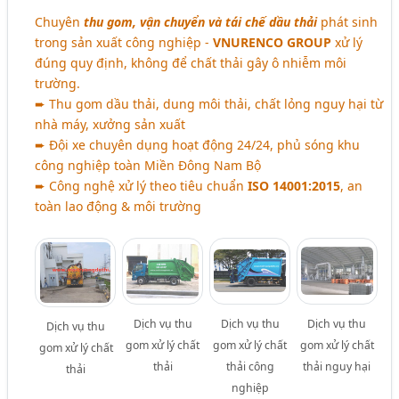
Chuyên
thu gom, vận chuyển và tái chế dầu thải
phát sinh
trong sản xuất công nghiệp -
VNURENCO GROUP
xử lý
đúng quy định, không để chất thải gây ô nhiễm môi
trường.
➨ Thu gom dầu thải, dung môi thải, chất lỏng nguy hại từ
nhà máy, xưởng sản xuất
➨ Đội xe chuyên dụng hoạt động 24/24, phủ sóng khu
công nghiệp toàn Miền Đông Nam Bộ
➨ Công nghệ xử lý theo tiêu chuẩn
ISO 14001:2015
, an
toàn lao động & môi trường
Dịch vụ thu
Dịch vụ thu
Dịch vụ thu
Dịch vụ thu
gom xử lý chất
gom xử lý chất
gom xử lý chất
gom xử lý chất
thải
thải công
thải nguy hại
thải
nghiệp