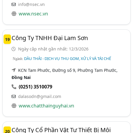
info@nsec.vn
www.nsec.vn
Công Ty TNHH Đại Lam Sơn
19
Ngày cập nhật gần nhất: 12/3/2026
DẦU THẢI - DỊCH VỤ THU GOM, XỬ LÝ VÀ TÁI CHẾ
Ngành:
KCN Tam Phước, Đường số 9, Phường Tam Phước,
Đồng Nai
(0251) 3510079
dalasodn@gmail.com
www.chatthainguyhai.vn
Công Ty Cổ Phần Vật Tư Thiết Bị Môi
20