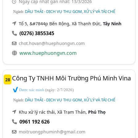
Ngày cập nhật gần nhất: 13/3/2026
DẦU THẢI - DỊCH VỤ THU GOM, XỬ LÝ VÀ TÁI CHẾ
Ngành:
Tổ 5, &#7844p Bến Rộng, Xã Thạnh Đức,
Tây Ninh
(0276) 3855345
chot.hovan@huephuongvn.com
www.huephuongvn.com
Công Ty TNHH Môi Trường Phú Minh Vina
28
Được xác minh
(ngày: 2/7/2026)
DẦU THẢI - DỊCH VỤ THU GOM, XỬ LÝ VÀ TÁI CHẾ
Ngành:
Khu xử lý rác thải, Xã Trạm Thản,
Phú Thọ
0961 192 626
moitruongphuminh@gmail.com