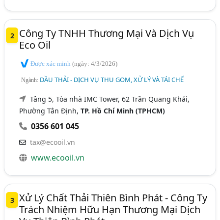
Công Ty TNHH Thương Mại Và Dịch Vụ
2
Eco Oil
Được xác minh
(ngày: 4/3/2026)
DẦU THẢI - DỊCH VỤ THU GOM, XỬ LÝ VÀ TÁI CHẾ
Ngành:
Tầng 5, Tòa nhà IMC Tower, 62 Trần Quang Khải,
Phường Tân Định,
TP. Hồ Chí Minh (TPHCM)
0356 601 045
tax@ecooil.vn
www.ecooil.vn
Xử Lý Chất Thải Thiên Bình Phát - Công Ty
3
Trách Nhiệm Hữu Hạn Thương Mại Dịch