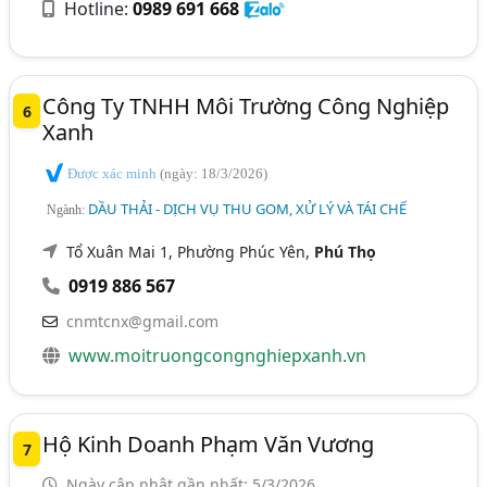
Hotline:
0989 691 668
Công Ty TNHH Môi Trường Công Nghiệp
6
Xanh
Được xác minh
(ngày: 18/3/2026)
DẦU THẢI - DỊCH VỤ THU GOM, XỬ LÝ VÀ TÁI CHẾ
Ngành:
Tổ Xuân Mai 1, Phường Phúc Yên,
Phú Thọ
0919 886 567
cnmtcnx@gmail.com
www.moitruongcongnghiepxanh.vn
Hộ Kinh Doanh Phạm Văn Vương
7
Ngày cập nhật gần nhất: 5/3/2026