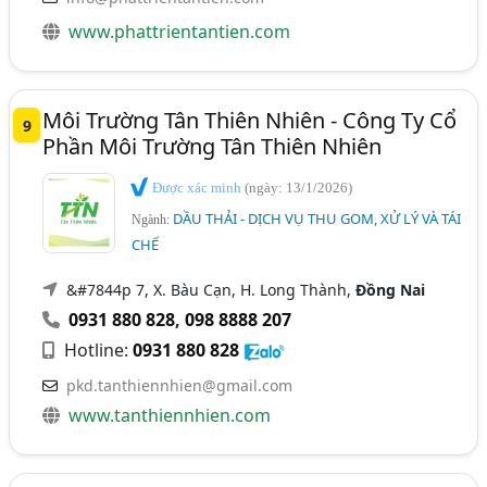
www.phattrientantien.com
Môi Trường Tân Thiên Nhiên - Công Ty Cổ
9
Phần Môi Trường Tân Thiên Nhiên
Được xác minh
(ngày: 13/1/2026)
DẦU THẢI - DỊCH VỤ THU GOM, XỬ LÝ VÀ TÁI
Ngành:
CHẾ
&#7844p 7, X. Bàu Cạn, H. Long Thành,
Đồng Nai
0931 880 828
,
098 8888 207
Hotline:
0931 880 828
pkd.tanthiennhien@gmail.com
www.tanthiennhien.com