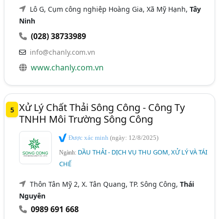
Lô G, Cụm công nghiệp Hoàng Gia, Xã Mỹ Hạnh,
Tây
Ninh
(028) 38733989
info@chanly.com.vn
www.chanly.com.vn
Xử Lý Chất Thải Sông Công - Công Ty
5
TNHH Môi Trường Sông Công
Được xác minh
(ngày: 12/8/2025)
DẦU THẢI - DỊCH VỤ THU GOM, XỬ LÝ VÀ TÁI
Ngành:
CHẾ
Thôn Tân Mỹ 2, X. Tân Quang, TP. Sông Công,
Thái
Nguyên
0989 691 668