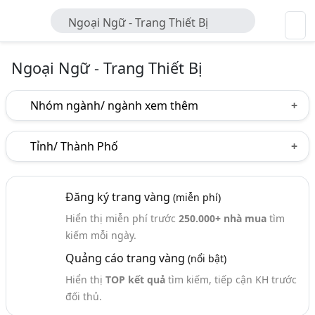
Ngoại Ngữ - Trang Thiết Bị
Ngoại Ngữ - Trang Thiết Bị
Nhóm ngành/ ngành xem thêm
Ngành nghề
Tỉnh/ Thành Phố
Ngoại Ngữ - Trang Thiết Bị
(6)
Hà Nội
TP. Hồ Chí Minh (TPHCM)
Đăng ký trang vàng
(miễn phí)
Hiển thị miễn phí trước
250.000+ nhà mua
tìm
kiếm mỗi ngày.
Quảng cáo trang vàng
(nổi bật)
Hiển thị
TOP kết quả
tìm kiếm, tiếp cận KH trước
đối thủ.