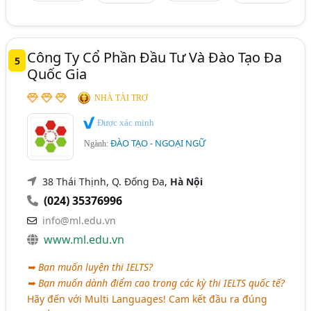
Công Ty Cổ Phần Đầu Tư Và Đào Tạo Đa
5
Quốc Gia
NHÀ TÀI TRỢ
Được xác minh
ĐÀO TẠO - NGOẠI NGỮ
Ngành:
38 Thái Thịnh, Q. Đống Đa,
Hà Nội
(024) 35376996
info@ml.edu.vn
www.ml.edu.vn
➥ Bạn muốn luyện thi IELTS?
➥ Bạn muốn dành điểm cao trong các kỳ thi IELTS quốc tế?
Hãy đến với Multi Languages! Cam kết đầu ra đúng