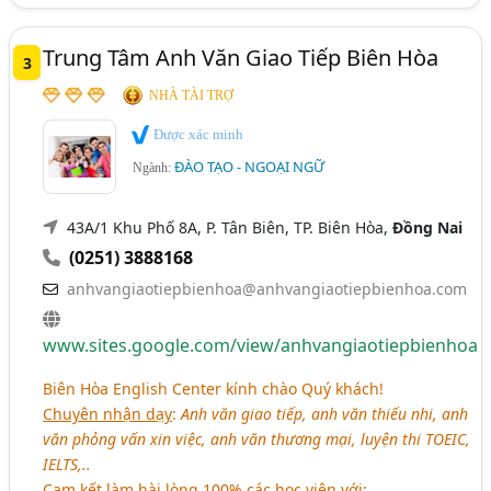
Trung Tâm Anh Văn Giao Tiếp Biên Hòa
3
NHÀ TÀI TRỢ
Được xác minh
ĐÀO TẠO - NGOẠI NGỮ
Ngành:
43A/1 Khu Phố 8A, P. Tân Biên, TP. Biên Hòa,
Đồng Nai
(0251) 3888168
anhvangiaotiepbienhoa@anhvangiaotiepbienhoa.com
www.sites.google.com/view/anhvangiaotiepbienhoa
Biên Hòa English Center kính chào Quý khách!
Chuyên nhận dạy
:
Anh văn giao tiếp, anh văn thiếu nhi, anh
văn phỏng vấn xin việc, anh văn thương mại, luyện thi TOEIC,
IELTS,..
Cam kết làm hài lòng 100% các học viên với
: