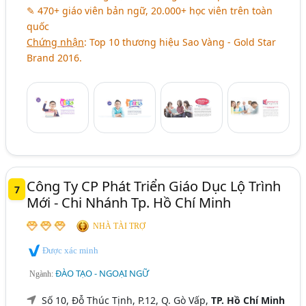
✎ 470+ giáo viên bản ngữ, 20.000+ học viên trên toàn
quốc
Chứng nhận
: Top 10 thương hiệu Sao Vàng - Gold Star
Brand 2016.
Công Ty CP Phát Triển Giáo Dục Lộ Trình
7
Mới - Chi Nhánh Tp. Hồ Chí Minh
NHÀ TÀI TRỢ
Được xác minh
ĐÀO TẠO - NGOẠI NGỮ
Ngành:
Số 10, Đỗ Thúc Tịnh, P.12, Q. Gò Vấp,
TP. Hồ Chí Minh