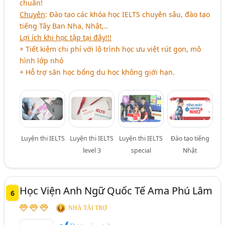
chuẩn!
Chuyên
: Đào tạo các khóa học IELTS chuyên sâu, đào tạo
tiếng Tây Ban Nha, Nhật,..
Lợi ích khi học tập tại đây!!!
+ Tiết kiệm chi phí với lộ trình học ưu việt rút gọn, mô
hình lớp nhỏ
+ Hỗ trợ săn học bổng du học không giới hạn.
Luyện thi IELTS
Luyện thi IELTS
Luyện thi IELTS
Đào tạo tiếng
level 3
special
Nhật
Học Viện Anh Ngữ Quốc Tế Ama Phú Lâm
6
NHÀ TÀI TRỢ