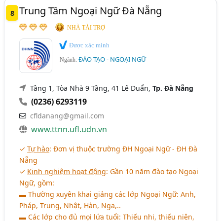
Trung Tâm Ngoại Ngữ Đà Nẵng
8
NHÀ TÀI TRỢ
Được xác minh
ĐÀO TẠO - NGOẠI NGỮ
Ngành:
Tầng 1, Tòa Nhà 9 Tầng, 41 Lê Duẩn,
Tp. Đà Nẵng
(0236) 6293119
cfldanang@gmail.com
www.ttnn.ufl.udn.vn
✓
Tự hào
: Đơn vị thuộc trường ĐH Ngoại Ngữ - ĐH Đà
Nẵng
✓
Kinh nghiệm hoạt động
: Gần 10 năm đào tạo Ngoại
Ngữ, gồm:
▬ Thường xuyên khai giảng các lớp Ngoại Ngữ: Anh,
Pháp, Trung, Nhật, Hàn, Nga,..
▬ Các lớp cho đủ mọi lứa tuổi: Thiếu nhi, thiếu niên,