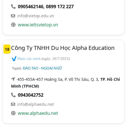
0905462146
,
0899 172 227
info@vietop.edu.vn
www.ieltsvietop.vn
Công Ty TNHH Du Học Alpha Education
18
Được xác minh
(ngày: 26/7/2025)
ĐÀO TẠO - NGOẠI NGỮ
Ngành:
455-455A-457 Hoàng Sa, P. Võ Thị Sáu, Q. 3,
TP. Hồ Chí
Minh (TPHCM)
0943042752
info@alphaedu.net
www.alphaedu.net