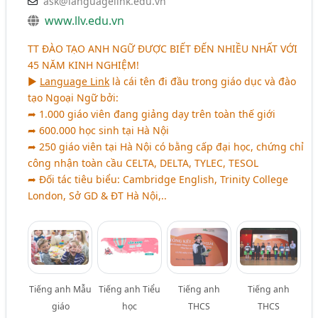
ask@languagelink.edu.vn
www.llv.edu.vn
TT ĐÀO TẠO ANH NGỮ ĐƯỢC BIẾT ĐẾN NHIỀU NHẤT VỚI
45 NĂM KINH NGHIỆM!
►
Language Link
là cái tên đi đầu trong giáo dục và đào
tạo Ngoại Ngữ bởi:
➦ 1.000 giáo viên đang giảng dạy trên toàn thế giới
➦ 600.000 học sinh tại Hà Nội
➦ 250 giáo viên tại Hà Nội có bằng cấp đại học, chứng chỉ
công nhận toàn cầu CELTA, DELTA, TYLEC, TESOL
➦ Đối tác tiêu biểu: Cambridge English, Trinity College
London, Sở GD & ĐT Hà Nội,..
Tiếng anh Mẫu
Tiếng anh Tiểu
Tiếng anh
Tiếng anh
giáo
học
THCS
THCS