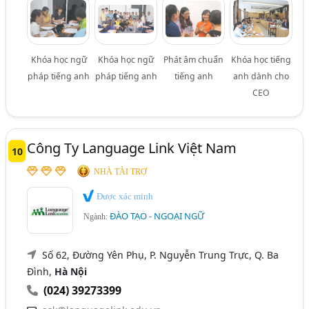
Khóa học ngữ
Khóa học ngữ
Phát âm chuẩn
Khóa học tiếng
pháp tiếng anh
pháp tiếng anh
tiếng anh
anh dành cho
CEO
Công Ty Language Link Việt Nam
10
NHÀ TÀI TRỢ
Được xác minh
ĐÀO TẠO - NGOẠI NGỮ
Ngành:
Số 62, Đường Yên Phụ, P. Nguyễn Trung Trực, Q. Ba
Đình,
Hà Nội
(024) 39273399