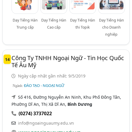
Dạy Tiếng Hàn
Dạy Tiếng Hàn
Dạy Tiếng Hàn
Dạy Tiếng Hàn
Trung cấp
Cao cấp
thi Topik
cho Doanh
nghiệp
Công Ty TNHH Ngoại Ngữ - Tin Học Quốc
14
Tế Âu Mỹ
Ngày cập nhật gần nhất: 9/5/2019
ĐÀO TẠO - NGOẠI NGỮ
Ngành:
Số 416, Đường Nguyễn An Ninh, Khu Phố Đông Tân,
Phường Dĩ An, Thị Xã Dĩ An,
Bình Dương
(0274) 3737022
info@ngoainguaumy.edu.vn