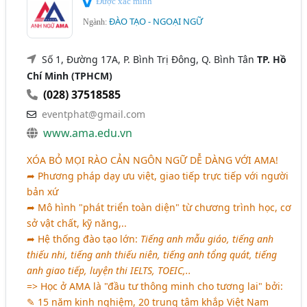
Được xác minh
ĐÀO TẠO - NGOẠI NGỮ
Ngành:
Số 1, Đường 17A, P. Bình Trị Đông, Q. Bình Tân
TP. Hồ
Chí Minh (TPHCM)
(028) 37518585
eventphat@gmail.com
www.ama.edu.vn
XÓA BỎ MỌI RÀO CẢN NGÔN NGỮ DỄ DÀNG VỚI AMA!
➦ Phương pháp dạy ưu việt, giao tiếp trực tiếp với người
bản xứ
➦ Mô hình "phát triển toàn diện" từ chương trình học, cơ
sở vật chất, kỹ năng,..
➦ Hệ thống đào tạo lớn:
Tiếng anh mẫu giáo, tiếng anh
thiếu nhi, tiếng anh thiếu niên, tiếng anh tổng quát, tiếng
anh giao tiếp, luyện thi IELTS, TOEIC,..
=> Học ở AMA là "đầu tư thông minh cho tương lai" bởi:
✎ 15 năm kinh nghiệm, 20 trung tâm khắp Việt Nam