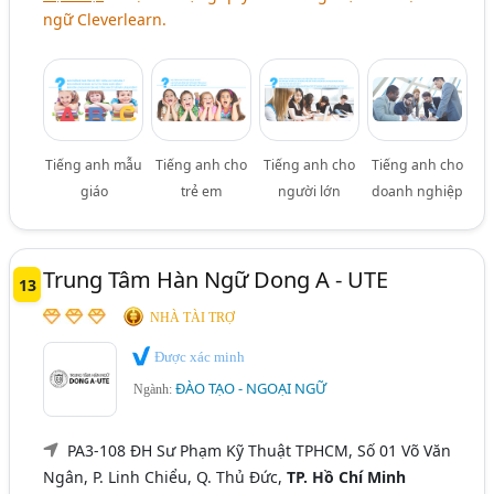
ngữ Cleverlearn.
Tiếng anh mẫu
Tiếng anh cho
Tiếng anh cho
Tiếng anh cho
giáo
trẻ em
người lớn
doanh nghiệp
Trung Tâm Hàn Ngữ Dong A - UTE
13
NHÀ TÀI TRỢ
Được xác minh
ĐÀO TẠO - NGOẠI NGỮ
Ngành:
PA3-108 ĐH Sư Phạm Kỹ Thuật TPHCM, Số 01 Võ Văn
Ngân, P. Linh Chiểu, Q. Thủ Đức,
TP. Hồ Chí Minh