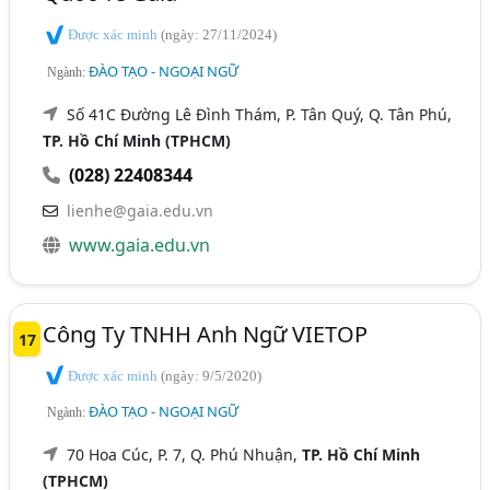
Được xác minh
(ngày: 27/11/2024)
ĐÀO TẠO - NGOẠI NGỮ
Ngành:
Số 41C Đường Lê Đình Thám, P. Tân Quý, Q. Tân Phú,
TP. Hồ Chí Minh (TPHCM)
(028) 22408344
lienhe@gaia.edu.vn
www.gaia.edu.vn
Công Ty TNHH Anh Ngữ VIETOP
17
Được xác minh
(ngày: 9/5/2020)
ĐÀO TẠO - NGOẠI NGỮ
Ngành:
70 Hoa Cúc, P. 7, Q. Phú Nhuận,
TP. Hồ Chí Minh
(TPHCM)