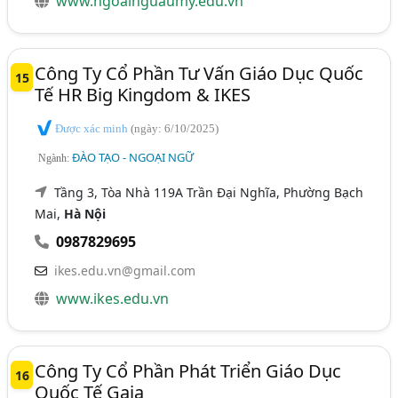
www.ngoainguaumy.edu.vn
Công Ty Cổ Phần Tư Vấn Giáo Dục Quốc
15
Tế HR Big Kingdom & IKES
Được xác minh
(ngày: 6/10/2025)
ĐÀO TẠO - NGOẠI NGỮ
Ngành:
Tầng 3, Tòa Nhà 119A Trần Đại Nghĩa, Phường Bạch
Mai,
Hà Nội
0987829695
ikes.edu.vn@gmail.com
www.ikes.edu.vn
Công Ty Cổ Phần Phát Triển Giáo Dục
16
Quốc Tế Gaia