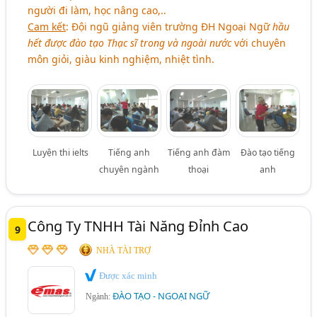
người đi làm, học nâng cao,..
Cam kết
: Đội ngũ giảng viên trường ĐH Ngoại Ngữ
hầu
hết được đào tạo Thạc sĩ trong và ngoài nước
với chuyên
môn giỏi, giàu kinh nghiệm, nhiệt tình.
Luyện thi ielts
Tiếng anh
Tiếng anh đàm
Đào tạo tiếng
chuyên ngành
thoại
anh
Công Ty TNHH Tài Năng Đỉnh Cao
9
NHÀ TÀI TRỢ
Được xác minh
ĐÀO TẠO - NGOẠI NGỮ
Ngành: