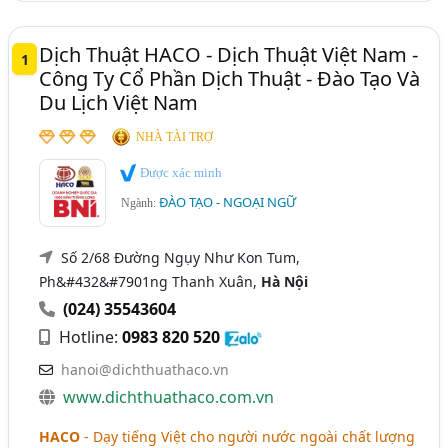
Dịch Thuật HACO - Dịch Thuật Việt Nam -
1
Công Ty Cổ Phần Dịch Thuật - Đào Tạo Và
Du Lịch Việt Nam
NHÀ TÀI TRỢ
Được xác minh
ĐÀO TẠO - NGOẠI NGỮ
Ngành:
Số 2/68 Đường Ngụy Như Kon Tum,
Ph&#432&#7901ng Thanh Xuân,
Hà Nội
(024) 35543604
Hotline:
0983 820 520
hanoi@dichthuathaco.vn
www.dichthuathaco.com.vn
HACO
- Dạy tiếng Việt cho người nước ngoài chất lượng