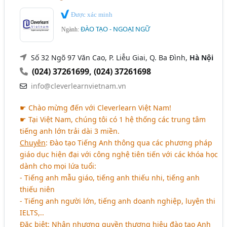
Được xác minh
ĐÀO TẠO - NGOẠI NGỮ
Ngành:
Số 32 Ngõ 97 Văn Cao, P. Liễu Giai, Q. Ba Đình,
Hà Nội
(024) 37261699
,
(024) 37261698
info@cleverlearnvietnam.vn
☛ Chào mừng đến với Cleverlearn Việt Nam!
☛ Tại Việt Nam, chúng tôi có 1 hệ thống các trung tâm
tiếng anh lớn trải dài 3 miền.
Chuyên
: Đào tạo Tiếng Anh thông qua các phương pháp
giáo dục hiện đại với công nghệ tiên tiến với các khóa học
dành cho mọi lứa tuổi:
- Tiếng anh mẫu giáo, tiếng anh thiếu nhi, tiếng anh
thiếu niên
- Tiếng anh người lớn, tiếng anh doanh nghiệp, luyện thi
IELTS,..
Đặc biệt
: Nhận nhượng quyền thương hiệu đào tạo Anh