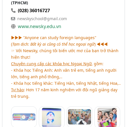
(TPHCM)
(028) 36016727
newskyschool@gmail.com
www.newsky.edu.vn
►►► "Anyone can study foreign languages"
(
Tạm dịch: Bất kỳ ai cũng có thể học ngoại ngữ
) ◄◄◄
☞ Với Newsky, chúng tôi biến ước mơ của bạn trở thành
hiện thực!
Chuyên cung cấp các khóa học Ngoại Ngữ
, gồm:
- Khóa học Tiếng Anh: Anh văn trẻ em, tiếng anh người
lớn, tiếng anh phổ thông,..
- Khóa học tiếng khác: Tiếng Hàn, tiếng Nhật, tiếng Hoa,..
Tự hào
: Hơn 17 năm kinh nghiệm với đội ngũ giảng dạy
trẻ trung.