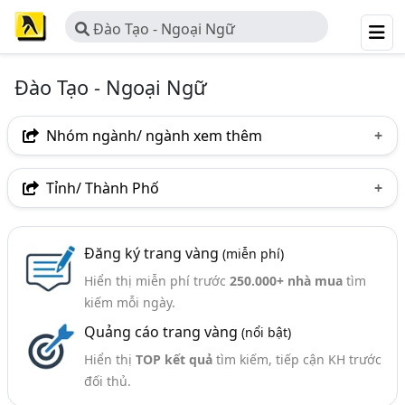
Đào Tạo - Ngoại Ngữ
Đào Tạo - Ngoại Ngữ
Nhóm ngành/ ngành xem thêm
Ngành nghề
Tỉnh/ Thành Phố
Đào Tạo - Ngoại Ngữ
(203)
Hà Nội
TP. Hồ Chí Minh (TPHCM)
Đồng Nai
Ngành xem thêm
Đăng ký trang vàng
(miễn phí)
Bình Dương
Tp. Đà Nẵng
TP. Hải Phòng
Hiển thị miễn phí trước
250.000+ nhà mua
tìm
Đào Tạo - Các Công Ty Đào Tạo (857)
Bắc Ninh
Hưng Yên
Khánh Hòa
Phú Thọ
kiếm mỗi ngày.
Quảng cáo trang vàng
(nổi bật)
Thái Nguyên
Thanh Hóa
TP. Cần Thơ
Hiển thị
TOP kết quả
tìm kiếm, tiếp cận KH trước
Bắc Giang
Cà Mau
Hà Nam
Hải Dương
đối thủ.
Long An
Yên Bái