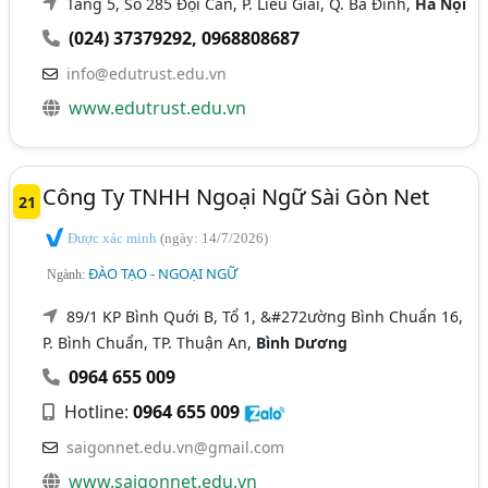
Tầng 5, Số 285 Đội Cấn, P. Liễu Giai, Q. Ba Đình,
Hà Nội
(024) 37379292
,
0968808687
info@edutrust.edu.vn
www.edutrust.edu.vn
Công Ty TNHH Ngoại Ngữ Sài Gòn Net
21
Được xác minh
(ngày: 14/7/2026)
ĐÀO TẠO - NGOẠI NGỮ
Ngành:
89/1 KP Bình Quới B, Tổ 1, &#272ường Bình Chuẩn 16,
P. Bình Chuẩn, TP. Thuận An,
Bình Dương
0964 655 009
Hotline:
0964 655 009
saigonnet.edu.vn@gmail.com
www.saigonnet.edu.vn