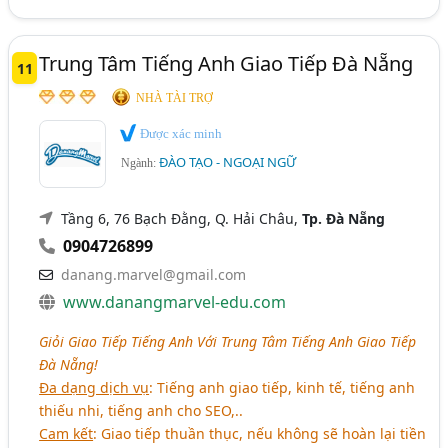
Trung Tâm Tiếng Anh Giao Tiếp Đà Nẵng
11
NHÀ TÀI TRỢ
Được xác minh
ĐÀO TẠO - NGOẠI NGỮ
Ngành:
Tầng 6, 76 Bạch Đằng, Q. Hải Châu,
Tp. Đà Nẵng
0904726899
danang.marvel@gmail.com
www.danangmarvel-edu.com
Giỏi Giao Tiếp Tiếng Anh Với Trung Tâm Tiếng Anh Giao Tiếp
Đà Nẵng!
Đa dạng dịch vụ
: Tiếng anh giao tiếp, kinh tế, tiếng anh
thiếu nhi, tiếng anh cho SEO,..
Cam kết
: Giao tiếp thuần thục, nếu không sẽ hoàn lại tiền