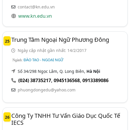
contact@kn.edu.vn
www.kn.edu.vn
Trung Tâm Ngoại Ngữ Phương Đông
25
Ngày cập nhật gần nhất: 14/2/2017
ĐÀO TẠO - NGOẠI NGỮ
Ngành:
Số 34/298 Ngọc Lâm, Q. Long Biên,
Hà Nội
(024) 38735217
,
0945136568
,
0913389086
phuongdongedu@yahoo.com
Công Ty TNHH Tư Vấn Giáo Dục Quốc Tế
26
IECS