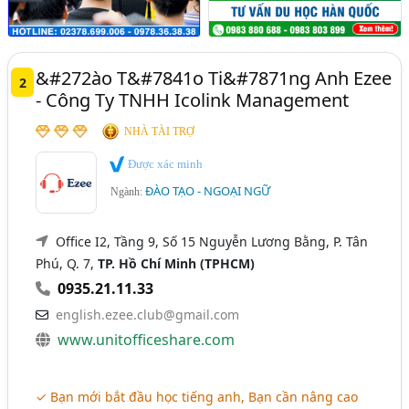
&#272ào T&#7841o Ti&#7871ng Anh Ezee
2
- Công Ty TNHH Icolink Management
NHÀ TÀI TRỢ
Được xác minh
ĐÀO TẠO - NGOẠI NGỮ
Ngành:
Office I2, Tầng 9, Số 15 Nguyễn Lương Bằng, P. Tân
Phú, Q. 7,
TP. Hồ Chí Minh (TPHCM)
0935.21.11.33
english.ezee.club@gmail.com
www.unitofficeshare.com
✓ Bạn mới bắt đầu học tiếng anh, Bạn cần nâng cao