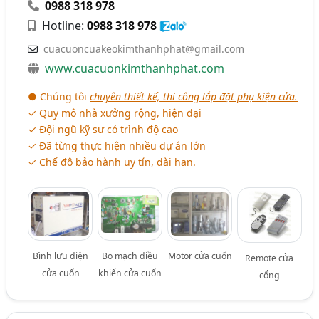
0988 318 978
Hotline:
0988 318 978
cuacuoncuakeokimthanhphat@gmail.com
www.cuacuonkimthanhphat.com
● Chúng tôi
chuyên thiết kế, thi công lắp đặt phụ kiện cửa.
✓ Quy mô nhà xưởng rộng, hiện đại
✓ Đội ngũ kỹ sư có trình độ cao
✓ Đã từng thực hiện nhiều dự án lớn
✓ Chế độ bảo hành uy tín, dài hạn.
Bình lưu điện
Bo mạch điều
Motor cửa cuốn
Remote cửa
cửa cuốn
khiển cửa cuốn
cổng