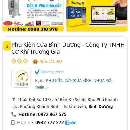
Phụ Kiện Cửa Bình Dương - Công Ty TNHH
3
Cơ Khí Trương Gia
NHÀ TÀI TRỢ
Được xác minh
PHỤ KIỆN CỬA (CỬA KÍNH, NHỰA, GỖ,
Ngành:
THÉP,..)
Thửa Đất Số 1073, Tờ Bản Đồ Số 46, Khu Phố Khánh
Lộc, Phường Khánh Bình, TP. Tân Uyên,
Bình Dương
Hotline: 0972 967 575
Hotline:
0932 777 272