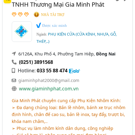
TNHH Thương Mại Gia Minh Phát
NHÀ TÀI TRỢ
Được xác minh
PHỤ KIỆN CỬA (CỬA KÍNH, NHỰA, GỖ,
Ngành:
THÉP,..)
6/126A, Khu Phố 4, Phường Tam Hiệp,
Đồng Nai
(0251) 3891568
Hotline:
033 55 88 474
giaminhphat2000@gmail.com
www.giaminhphat.com.vn
Gia Minh Phát chuyên cung cấp Phụ Kiện Nhôm Kính:
➢ Đa dạng chủng loại: Bản lề nhôm, bánh xe trục nhôm
định hình, chân đế cao su, bản lề inox, tay đẩy, trượt bi,
khóa nam châm,..
➢ Phục vụ làm nhôm kính dân dụng, công nghiệp