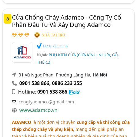
Cửa Chống Cháy Adamco - Công Ty Cổ
8
Phần Đầu Tư Và Xây Dựng Adamco
NHÀ TÀI TRỢ
Được xác minh
PHỤ KIỆN CỬA (CỬA KÍNH, NHỰA, GỖ,
Ngành:
THÉP,..)
31 Vũ Ngọc Phan, Phường Láng Hạ,
Hà Nội
0901 538 866
,
0886 233 255
Hotline:
0901 538 866
congtyadamco@gmail.com
www.adamco.vn
ADAMCO
là một đơn vị chuyên
cung cấp và thi công cửa
thép chống cháy và phụ kiện
, mang đến giải pháp an
toàn và hiệu quả cho doanh nghiệp và gia đình của bạn.