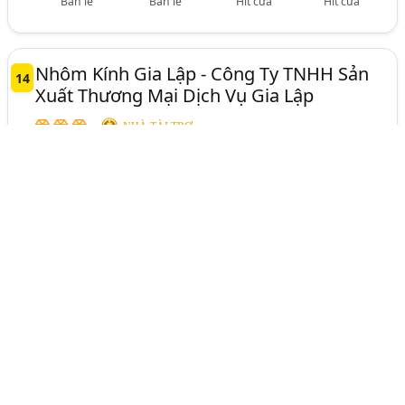
Bản lề
Bản lề
Hít cửa
Hít cửa
Nhôm Kính Gia Lập - Công Ty TNHH Sản
14
Xuất Thương Mại Dịch Vụ Gia Lập
NHÀ TÀI TRỢ
Được xác minh
PHỤ KIỆN CỬA (CỬA KÍNH, NHỰA, GỖ,
Ngành:
THÉP,..)
<b>VP:</b> Số 8 Đường B4, Khu Đô Thị VCN Phước
Long 2, P. Phước Long, TP. Nha Trang,
Khánh Hòa
0935 272 590
Hotline:
0935 272 590
levanvui0123@gmail.com
www.nhomkinhgialap.com