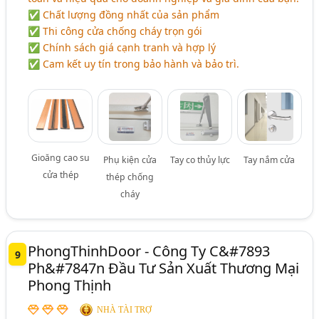
✅ Chất lượng đồng nhất của sản phẩm
✅ Thi công cửa chống cháy trọn gói
✅ Chính sách giá cạnh tranh và hợp lý
✅ Cam kết uy tín trong bảo hành và bảo trì.
Gioăng cao su
Phụ kiện cửa
Tay co thủy lực
Tay nắm cửa
cửa thép
thép chống
cháy
PhongThinhDoor - Công Ty C&#7893
9
Ph&#7847n Đầu Tư Sản Xuất Thương Mại
Phong Thịnh
NHÀ TÀI TRỢ