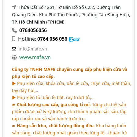
Thửa Đất Số 1261, Tờ Bản Đồ Số C2.2, Đường Trần
Quang Diệu, Khu Phố Tân Phước, Phường Tân Đông Hiệp,
TP. Hồ Chí Minh (TPHCM)
0764056056
Hotline:
0764 056 056
info@mafe.vn
www.mafe.vn
Công ty TNHH MAFE chuyên cung cấp phụ kiện cửa và
phụ kiện tủ cao cấp.
► Phụ kiện cửa: khóa cửa, bản lề cửa, chặn cửa, mắt thần,
tay đẩy hơi,..
► Phụ kiện tủ: bản lề bật, ray trượt tủ,..
➽
Chất lượng cao cấp, gia công tỉ mỉ:
Từng chi tiết sản
phẩm được xử lý kỹ lưỡng, cho thành phẩm sắc sảo, lắp
ráp chuẩn xác và vận hành trơn tru.
➽
Hàng sẵn kho, chất lượng đồng đều:
Kho hàng luôn
sẵn sàng, chất lượng nhất quán theo từng lô - thuận lợi