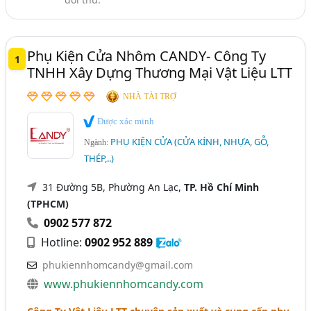
Phụ Kiện Ngành Gỗ, Phụ Kiện Nội Thất - Sản Xuất Và
Quảng Ninh
Thanh Hóa
TP. Cần Thơ
Cung Cấp (360)
Vĩnh Phúc
Bình Định
Gia Lai
Hà Nam
Phụ Kiện Nhôm Kính (81)
Phụ Kiện Cửa Nhôm CANDY- Công Ty
1
Hải Dương
Kiên Giang
Kon Tum
Long An
Cửa, Cửa Sắt, Cửa Tự Động,.. - Dịch Vụ Sửa Chữa Và Bảo
TNHH Xây Dựng Thương Mại Vật Liệu LTT
Trì (76)
Ninh Bình
Quảng Nam
Tây Ninh
NHÀ TÀI TRỢ
Thanh Nhựa UPVC, Thanh Nhựa Profile (28)
Được xác minh
PHỤ KIỆN CỬA (CỬA KÍNH, NHỰA, GỖ,
Ngành:
THÉP,..)
31 Đường 5B, Phường An Lạc,
TP. Hồ Chí Minh
(TPHCM)
0902 577 872
Hotline:
0902 952 889
phukiennhomcandy@gmail.com
www.phukiennhomcandy.com