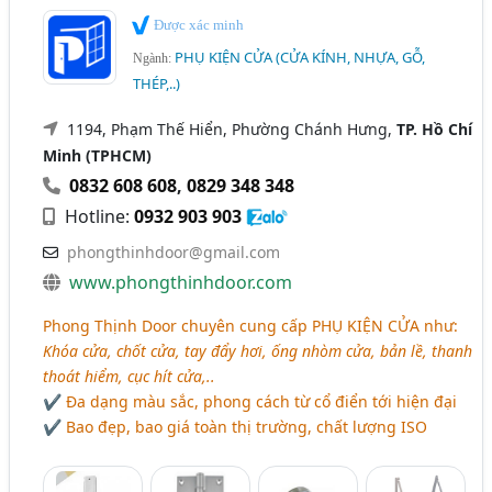
Được xác minh
PHỤ KIỆN CỬA (CỬA KÍNH, NHỰA, GỖ,
Ngành:
THÉP,..)
1194, Phạm Thế Hiển, Phường Chánh Hưng,
TP. Hồ Chí
Minh (TPHCM)
0832 608 608
,
0829 348 348
Hotline:
0932 903 903
phongthinhdoor@gmail.com
www.phongthinhdoor.com
Phong Thịnh Door chuyên cung cấp
PHỤ KIỆN CỬA
như:
Khóa cửa, chốt cửa, tay đẩy hơi, ống nhòm cửa, bản lề, thanh
thoát hiểm, cục hít cửa,..
✔ Đa dạng màu sắc, phong cách từ cổ điển tới hiện đại
✔ Bao đẹp, bao giá toàn thị trường, chất lượng ISO