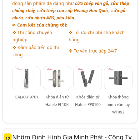
dòng sản phẩm đa dạng như
cửa thép vân gỗ, cửa thép
chống cháy, cửa thép cao cấp Hisung Hàn Quốc, cửa gỗ
nhựa, cửa nhựa ABS, phụ kiện…
➩
Cam kết của chúng tôi
:
✜ Thi công chuyên
✜ Tối ưu chi phí cho khách
nghiệp
hàng
✜ Đảm bảo tiến độ thi
✜ Tư vấn trực tiếp 24/7
công
GALAXY 9701
Khóa điện tử
Khóa điện tử
Khóa thông
Hafele EL10K
Hafele PP8100
minh vân tay
WT092
Nhôm Định Hình Gia Minh Phát - Công Ty
12