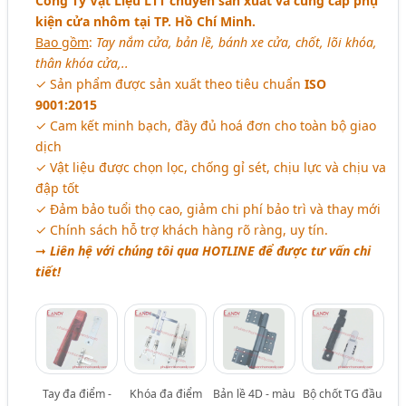
Công Ty Vật Liệu LTT chuyên sản xuất và cung cấp phụ
kiện cửa nhôm tại TP. Hồ Chí Minh.
Bao gồm
:
Tay nắm cửa, bản lề, bánh xe cửa, chốt, lõi khóa,
thân khóa cửa,..
✓ Sản phẩm được sản xuất theo tiêu chuẩn
ISO
9001:2015
✓ Cam kết minh bạch, đầy đủ hoá đơn cho toàn bộ giao
dịch
✓ Vật liệu được chọn lọc, chống gỉ sét, chịu lực và chịu va
đập tốt
✓ Đảm bảo tuổi thọ cao, giảm chi phí bảo trì và thay mới
✓ Chính sách hỗ trợ khách hàng rõ ràng, uy tín.
➞
Liên hệ với chúng tôi qua HOTLINE để được tư vấn chi
tiết!
Tay đa điểm -
Khóa đa điểm
Bản lề 4D - màu
Bộ chốt TG đầu