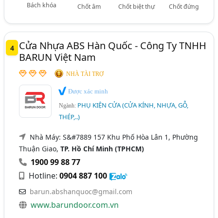
Bách khóa
Chốt âm
Chốt biệt thự
Chốt đứng
Cửa Nhựa ABS Hàn Quốc - Công Ty TNHH
4
BARUN Việt Nam
NHÀ TÀI TRỢ
Được xác minh
PHỤ KIỆN CỬA (CỬA KÍNH, NHỰA, GỖ,
Ngành:
THÉP,..)
Nhà Máy: S&#7889 157 Khu Phố Hòa Lân 1, Phường
Thuận Giao,
TP. Hồ Chí Minh (TPHCM)
1900 99 88 77
Hotline:
0904 887 100
barun.abshanquoc@gmail.com
www.barundoor.com.vn