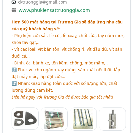
cktruonggia@gmail.com
www.phukiensattruonggia.com
Hơn 500 mặt hàng tại Trương Gia sẽ đáp ứng nhu cầu
của quý khách hàng về:
- Phụ kiện cửa sắt: Lề cối, lề xoay, chốt cửa, tay nắm inox,
khóa tay gạt,..
- Vít các loại: Vít bắn tôn, vít chống rỉ, vít đầu dù, vít sàn
đuôi cá,..
- Đinh, ốc, bánh xe, tôn kẽm, chông, móc mâm,..
⤴ Phục vụ cho ngành xây dựng, sản xuất nội thất, lắp
đặt máy móc, lắp đặt cửa,..
⤴ Nhận: Giao hàng toàn quốc với số lượng lớn, chất
lượng đúng cam kết.
Liên hệ ngay với Trương Gia để được báo giá tốt nhất!