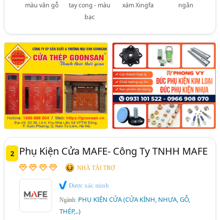
màu vân gỗ
tay cong - màu
xám Xingfa
ngắn
bạc
Phụ Kiện Cửa MAFE- Công Ty TNHH MAFE
2
NHÀ TÀI TRỢ
Được xác minh
PHỤ KIỆN CỬA (CỬA KÍNH, NHỰA, GỖ,
Ngành:
THÉP,..)