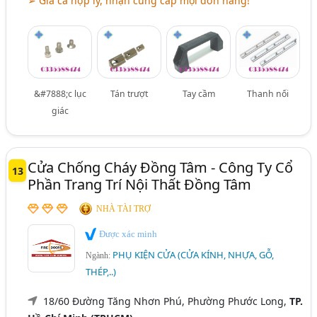
➢ Giá cả hợp lý, nhận cung cấp mọi đơn hàng!
&#7888;c lục
Tán trượt
Tay cầm
Thanh nối
giác
Cửa Chống Cháy Đồng Tâm - Công Ty Cổ
13
Phần Trang Trí Nội Thất Đồng Tâm
NHÀ TÀI TRỢ
Được xác minh
PHỤ KIỆN CỬA (CỬA KÍNH, NHỰA, GỖ,
Ngành:
THÉP,..)
18/60 Đường Tăng Nhơn Phú, Phường Phước Long,
TP.