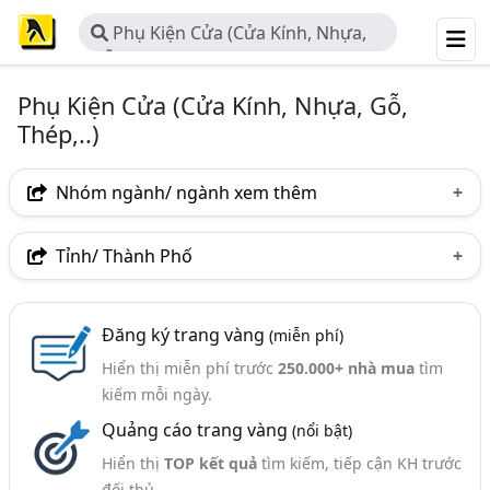
Phụ Kiện Cửa (Cửa Kính, Nhựa,
Gỗ, Thép,..)
Phụ Kiện Cửa (Cửa Kính, Nhựa, Gỗ,
Thép,..)
Nhóm ngành/ ngành xem thêm
Ngành nghề
Tỉnh/ Thành Phố
Phụ Kiện Cửa (Cửa Kính, Nhựa, Gỗ, Thép,..)
(429)
Hà Nội
TP. Hồ Chí Minh (TPHCM)
Đồng Nai
Nhóm ngành nghề
Đăng ký trang vàng
(miễn phí)
Bình Dương
Tp. Đà Nẵng
TP. Hải Phòng
Hiển thị miễn phí trước
250.000+ nhà mua
tìm
Bản Lề (Bản Lề Inox, Bản Lề Cửa,.. Các Loại) (65)
An Giang
Bà Rịa-Vũng Tàu
Bắc Ninh
kiếm mỗi ngày.
Ngành xem thêm
Quảng cáo trang vàng
(nổi bật)
Bình Thuận
Hưng Yên
Hà Tĩnh
Khánh Hòa
Cửa - Nhà Sản Xuất Và Kinh Doanh (866)
Hiển thị
TOP kết quả
tìm kiếm, tiếp cận KH trước
Nam Định
Nghệ An
Phú Thọ
Phú Yên
đối thủ.