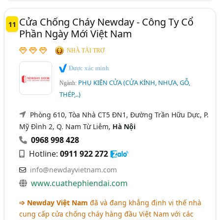
Cửa Chống Cháy Newday - Công Ty Cổ
11
Phần Ngày Mới Việt Nam
NHÀ TÀI TRỢ
Được xác minh
PHỤ KIỆN CỬA (CỬA KÍNH, NHỰA, GỖ,
Ngành:
THÉP,..)
Phòng 610, Tòa Nhà CT5 ĐN1, Đường Trần Hữu Dực, P.
Mỹ Đình 2, Q. Nam Từ Liêm,
Hà Nội
0968 998 428
Hotline:
0911 922 272
info@newdayvietnam.com
www.cuathephiendai.com
➩ Newday Việt Nam
đã và đang khẳng định vị thế nhà
cung cấp cửa chống cháy hàng đầu Việt Nam với các