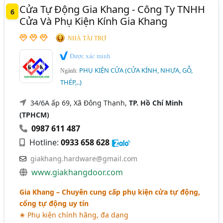
Cửa Tự Động Gia Khang - Công Ty TNHH
6
Cửa Và Phụ Kiện Kính Gia Khang
NHÀ TÀI TRỢ
Được xác minh
PHỤ KIỆN CỬA (CỬA KÍNH, NHỰA, GỖ,
Ngành:
THÉP,..)
34/6A ấp 69, Xã Đông Thạnh,
TP. Hồ Chí Minh
(TPHCM)
0987 611 487
Hotline:
0933 658 628
giakhang.hardware@gmail.com
www.giakhangdoor.com
Gia Khang – Chuyên cung cấp phụ kiện cửa tự động,
cổng tự động uy tín
✬ Phụ kiện chính hãng, đa dạng