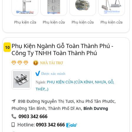
Phụ kiện cửa
Phụ kiện cửa
Phụ kiện cửa
Phụ kiện cửa
Phụ Kiện Ngành Gỗ Toàn Thành Phú -
10
Công Ty TNHH Toàn Thành Phú
NHÀ TÀI TRỢ
Được xác minh
PHỤ KIỆN CỬA (CỬA KÍNH, NHỰA, GỖ,
Ngành:
THÉP,..)
89B Đường Nguyễn Thị Tươi, Khu Phố Tân Phước,
Phường Tân Bình, Thành Phố Dĩ An,
Bình Dương
0903 342 666
Hotline:
0903 342 666