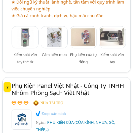
✬ Đội ngũ kỹ thuật lành nghề, tận tâm với quy trình làm
việc chuyên nghiệp
✬ Giá cả cạnh tranh, dịch vụ hậu mãi chu đáo.
Kiểm soát vân
Cảm biến mưa
Phụ kiện cửa tự
Kiểm soát vân
tay thẻ từ
động
tay
Phụ Kiện Panel Việt Nhật - Công Ty TNHH
7
Nhôm Phòng Sạch Việt Nhật
NHÀ TÀI TRỢ
Được xác minh
PHỤ KIỆN CỬA (CỬA KÍNH, NHỰA, GỖ,
Ngành:
THÉP,..)