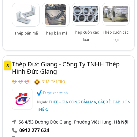
Thép cuộn các
Thép cuộn các
Thép bản mã
Thép bản mã
loại
loại
Thép Đức Giang - Công Ty TNHH Thép
8
Hình Đức Giang
NHÀ TÀI TRỢ
Được xác minh
THÉP - GIA CÔNG BẢN MÃ, CẮT, XẺ, DẬP, UỐN
Ngành:
THÉP..
Số 4/53 Đường Đức Giang, Phường Việt Hưng,
Hà Nội
0912 277 624