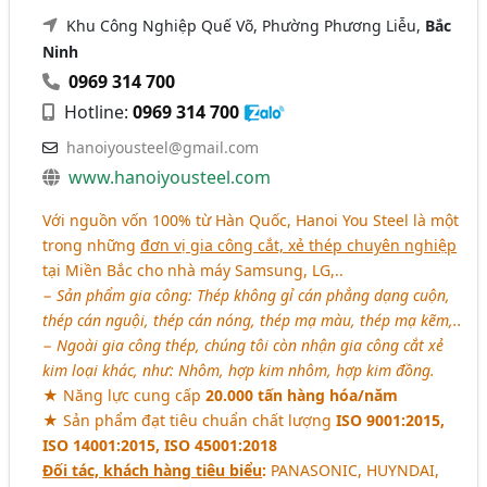
Khu Công Nghiệp Quế Võ, Phường Phương Liễu,
Bắc
Ninh
0969 314 700
Hotline:
0969 314 700
hanoiyousteel@gmail.com
www.hanoiyousteel.com
Với nguồn vốn 100% từ Hàn Quốc, Hanoi You Steel là một
trong những
đơn vị gia công cắt, xẻ thép chuyên nghiệp
tại Miền Bắc cho nhà máy Samsung, LG,..
− Sản phẩm gia công: Thép không gỉ cán phẳng dạng cuộn,
thép cán nguội, thép cán nóng, thép mạ màu, thép mạ kẽm,..
− Ngoài gia công thép, chúng tôi còn nhận gia công cắt xẻ
kim loại khác, như: Nhôm, hợp kim nhôm, hợp kim đồng.
★ Năng lực cung cấp
20.000 tấn hàng hóa/năm
★ Sản phẩm đạt tiêu chuẩn chất lượng
ISO 9001:2015,
ISO 14001:2015, ISO 45001:2018
Đối tác, khách hàng tiêu biểu
:
PANASONIC, HUYNDAI,