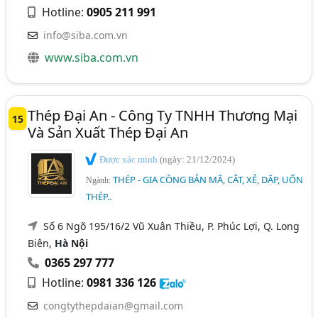
Hotline:
0905 211 991
info@siba.com.vn
www.siba.com.vn
Thép Đại An - Công Ty TNHH Thương Mại
15
Và Sản Xuất Thép Đại An
Được xác minh
(ngày: 21/12/2024)
THÉP - GIA CÔNG BẢN MÃ, CẮT, XẺ, DẬP, UỐN
Ngành:
THÉP..
Số 6 Ngõ 195/16/2 Vũ Xuân Thiều, P. Phúc Lợi, Q. Long
Biên,
Hà Nội
0365 297 777
Hotline:
0981 336 126
congtythepdaian@gmail.com