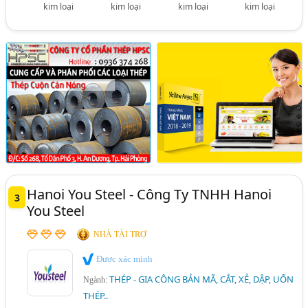
kim loại
kim loại
kim loại
kim loại
Hanoi You Steel - Công Ty TNHH Hanoi
3
You Steel
NHÀ TÀI TRỢ
Được xác minh
THÉP - GIA CÔNG BẢN MÃ, CẮT, XẺ, DẬP, UỐN
Ngành:
THÉP..