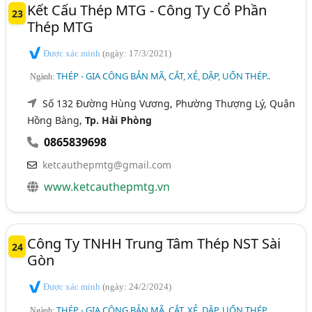
Kết Cấu Thép MTG - Công Ty Cổ Phần
23
Thép MTG
Được xác minh
(ngày: 17/3/2021)
THÉP - GIA CÔNG BẢN MÃ, CẮT, XẺ, DẬP, UỐN THÉP..
Ngành:
Số 132 Đường Hùng Vương, Phường Thượng Lý, Quận
Hồng Bàng,
Tp. Hải Phòng
0865839698
ketcauthepmtg@gmail.com
www.ketcauthepmtg.vn
Công Ty TNHH Trung Tâm Thép NST Sài
24
Gòn
Được xác minh
(ngày: 24/2/2024)
THÉP - GIA CÔNG BẢN MÃ, CẮT, XẺ, DẬP, UỐN THÉP..
Ngành: