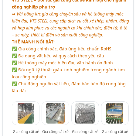
công nghiệp phụ trợ
➥
Với năng lực gia công chuyên sâu và hệ thống máy móc
hiện đại, VTS STEEL cung cấp dịch vụ cắt xẻ thép, nhôm, đồng
và hợp kim phục vụ các ngành cơ khí chính xác, điện tử, ô tô
– xe máy, thiết bị điện và sản xuất công nghiệp.
THẾ MẠNH NỔI BẬT
:
✅ Gia công chính xác, đáp ứng tiêu chuẩn RoHS
✅ Đa dạng vật liệu và quy cách theo yêu cầu
✅ Hệ thống máy móc hiện đại, vận hành ổn định
✅ Đội ngũ kỹ thuật giàu kinh nghiệm trong ngành kim
loại công nghiệp
✅ Chủ động nguồn vật liệu, đảm bảo tiến độ cung ứng
lâu dài
Gia công cắt xẻ
Gia công cắt xẻ
Gia công cắt xẻ
Gia công cắt xẻ