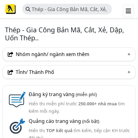
Thép - Gia Công Bản Mã, Cắt, Xẻ,
Dập, Uốn Thép..
Thép - Gia Công Bản Mã, Cắt, Xẻ, Dập,
Uốn Thép..
Nhóm ngành/ ngành xem thêm
Ngành nghề
Tỉnh/ Thành Phố
Thép - Gia Công Bản Mã, Cắt, Xẻ, Dập, Uốn Thép..
(122)
Hà Nội
TP. Hồ Chí Minh (TPHCM)
Đồng Nai
Ngành xem thêm
Đăng ký trang vàng
(miễn phí)
Bình Dương
Tp. Đà Nẵng
TP. Hải Phòng
Hiển thị miễn phí trước
250.000+ nhà mua
tìm
Thép - Công Ty Thép (Sản Xuất, Kinh Doanh Và Phân
Bà Rịa-Vũng Tàu
Bắc Ninh
Hưng Yên
kiếm mỗi ngày.
Phối) (1574)
Quảng cáo trang vàng
(nổi bật)
Quảng Trị
Bắc Giang
Hải Dương
Long An
Sắt, Nhôm, Đồng,..Kim Loại - Gia Công Cắt, Uốn, Kéo
(207)
Hiển thị
TOP kết quả
tìm kiếm, tiếp cận KH trước
Quảng Ngãi
đối thủ.