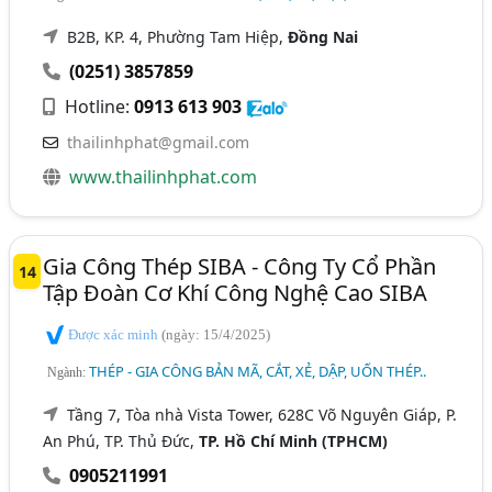
B2B, KP. 4, Phường Tam Hiệp,
Đồng Nai
(0251) 3857859
Hotline:
0913 613 903
thailinhphat@gmail.com
www.thailinhphat.com
Gia Công Thép SIBA - Công Ty Cổ Phần
14
Tập Đoàn Cơ Khí Công Nghệ Cao SIBA
Được xác minh
(ngày: 15/4/2025)
THÉP - GIA CÔNG BẢN MÃ, CẮT, XẺ, DẬP, UỐN THÉP..
Ngành:
Tầng 7, Tòa nhà Vista Tower, 628C Võ Nguyên Giáp, P.
An Phú, TP. Thủ Đức,
TP. Hồ Chí Minh (TPHCM)
0905211991