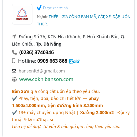
Được xác minh
THÉP - GIA CÔNG BẢN MÃ, CẮT, XẺ, DẬP, UỐN
Ngành:
THÉP..
Đường Số 7A, KCN Hòa Khánh, P. Hoà Khánh Bắc, Q.
Liên Chiểu,
Tp. Đà Nẵng
(0236) 3740346
Hotline:
0905 663 868
bansonltd@gmail.com
www.cokhibanson.com
Bàn Sơn
gia công cắt uốn ép theo yêu cầu.
✔ Phay, tiện, doa, bào chi tiết lớn —
phay
1.500x4.000mm, tiện đường kính 3.200mm
✔ 13+ máy chuyên dụng Nhật |
Xưởng 2.000m2
| Đội kỹ
thuật 9 kỹ sư/thạc sĩ
Liên hệ để được tư vấn & báo giá gia công theo yêu cầu.