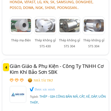
HONDA, VIFAST, LG, KN, SK, SAMSUNG, DONGHEE,
POSCO, DOWA, NGK, SHINE, POONGSAN..
Thép mạ điện
Thép không gỉ
Thép không gỉ
Thép không gỉ
STS 430
STS 304
STS 304
Giàn Giáo & Phụ Kiện - Công Ty TNHH Cơ
4
Kim Khí Bảo Sơn SBK
NHÀ TÀI TRỢ
Được xác minh
THÉP - GIA CÔNG BẢN MÃ, CẮT, XẺ, DẬP, UỐN
Ngành:
THÉP..