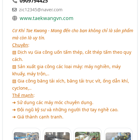
0909794425
zic12345@naver.com
www.taekwangvn.com
Cơ Khí Tae Kwang - Mang đến cho bạn không chỉ là sản phẩm
mà còn là uy tín.
Chuyên
:
▧ Dịch vụ Gia công uốn tấm thép, cắt thép tấm theo quy
cách.
▧ Sản xuất gia công các loại máy: máy nghiền, máy
khuấy, máy trộn,..
▧ Gia công băng tải xích, băng tải trục vít, ống dẫn khí,
cyclone,..
Thế mạnh
:
➔ Sử dụng các máy móc chuyên dụng.
➔ Đội ngũ kỹ sư và những người thợ tay nghề cao.
➔ Giá thành cạnh tranh.