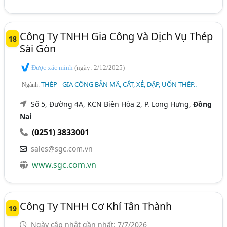
Công Ty TNHH Gia Công Và Dịch Vụ Thép
18
Sài Gòn
Được xác minh
(ngày: 2/12/2025)
THÉP - GIA CÔNG BẢN MÃ, CẮT, XẺ, DẬP, UỐN THÉP..
Ngành:
Số 5, Đường 4A, KCN Biên Hòa 2, P. Long Hưng,
Đồng
Nai
(0251) 3833001
sales@sgc.com.vn
www.sgc.com.vn
Công Ty TNHH Cơ Khí Tân Thành
19
Ngày cập nhật gần nhất: 7/7/2026