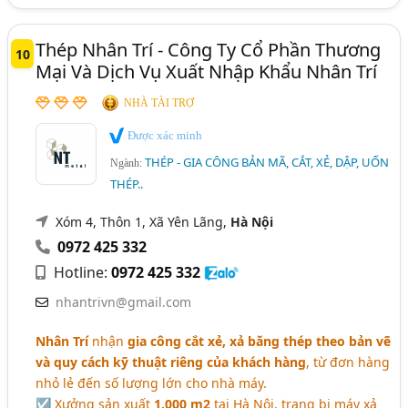
Thép Nhân Trí - Công Ty Cổ Phần Thương
10
Mại Và Dịch Vụ Xuất Nhập Khẩu Nhân Trí
NHÀ TÀI TRỢ
Được xác minh
THÉP - GIA CÔNG BẢN MÃ, CẮT, XẺ, DẬP, UỐN
Ngành:
THÉP..
Xóm 4, Thôn 1, Xã Yên Lãng,
Hà Nội
0972 425 332
Hotline:
0972 425 332
nhantrivn@gmail.com
Nhân Trí
nhận
gia công cắt xẻ, xả băng thép theo bản vẽ
và quy cách kỹ thuật riêng của khách hàng
, từ đơn hàng
nhỏ lẻ đến số lượng lớn cho nhà máy.
☑ Xưởng sản xuất
1.000 m2
tại Hà Nội, trang bị máy xả