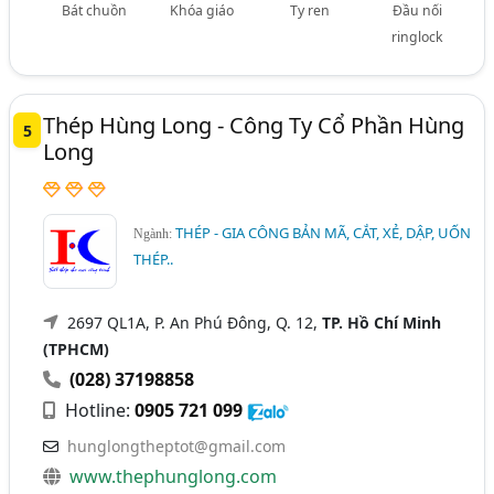
Bát chuồn
Khóa giáo
Ty ren
Đầu nối
ringlock
Thép Hùng Long - Công Ty Cổ Phần Hùng
5
Long
THÉP - GIA CÔNG BẢN MÃ, CẮT, XẺ, DẬP, UỐN
Ngành:
THÉP..
2697 QL1A, P. An Phú Đông, Q. 12,
TP. Hồ Chí Minh
(TPHCM)
(028) 37198858
Hotline:
0905 721 099
hunglongtheptot@gmail.com
www.thephunglong.com