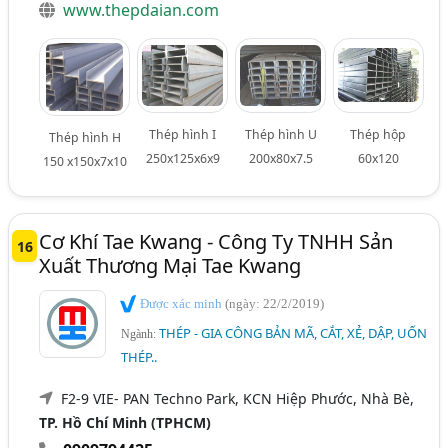
www.thepdaian.com
Thép hình I
Thép hình U
Thép hộp
Thép hình H
250x125x6x9
200x80x7.5
60x120
150 x150x7x10
Cơ Khí Tae Kwang - Công Ty TNHH Sản
16
Xuất Thương Mại Tae Kwang
Được xác minh
(ngày: 22/2/2019)
THÉP - GIA CÔNG BẢN MÃ, CẮT, XẺ, DẬP, UỐN
Ngành:
THÉP..
F2-9 VIE- PAN Techno Park, KCN Hiệp Phước, Nhà Bè,
TP. Hồ Chí Minh (TPHCM)