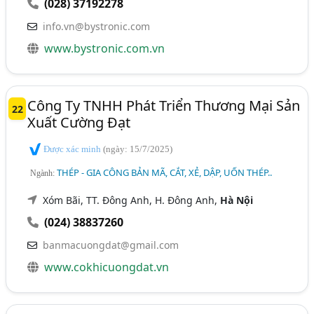
(028) 37192278
info.vn@bystronic.com
www.bystronic.com.vn
Công Ty TNHH Phát Triển Thương Mại Sản
22
Xuất Cường Đạt
Được xác minh
(ngày: 15/7/2025)
THÉP - GIA CÔNG BẢN MÃ, CẮT, XẺ, DẬP, UỐN THÉP..
Ngành:
Xóm Bãi, TT. Đông Anh, H. Đông Anh,
Hà Nội
(024) 38837260
banmacuongdat@gmail.com
www.cokhicuongdat.vn