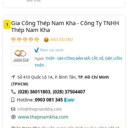
Gia Công Thép Nam Kha - Công Ty TNHH
1
Thép Nam Kha
NHÀ TÀI TRỢ
Được xác minh
THÉP - GIA CÔNG BẢN MÃ, CẮT, XẺ, DẬP, UỐN
Ngành:
THÉP..
Số 410 Quốc Lộ 1A, P. Bình Tân,
TP. Hồ Chí Minh
(TPHCM)
(028) 36011803
,
(028) 37504407
Hotline:
0903 081 345
info@thepnamkha.com
www.thepnamkha.com