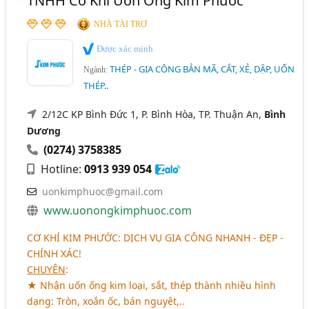
TNHH Cơ Khí Uốn Ống Kim Phước
NHÀ TÀI TRỢ
Được xác minh
THÉP - GIA CÔNG BẢN MÃ, CẮT, XẺ, DẬP, UỐN
Ngành:
THÉP..
2/12C KP Bình Đức 1, P. Bình Hòa, TP. Thuận An,
Bình
Dương
(0274) 3758385
Hotline:
0913 939 054
uonkimphuoc@gmail.com
www.uonongkimphuoc.com
CƠ KHÍ KIM PHƯỚC: DỊCH VỤ GIA CÔNG NHANH - ĐẸP -
CHÍNH XÁC!
CHUYÊN
:
★ Nhận uốn ống kim loại, sắt, thép thành nhiều hình
dạng: Tròn, xoắn ốc, bán nguyệt,..