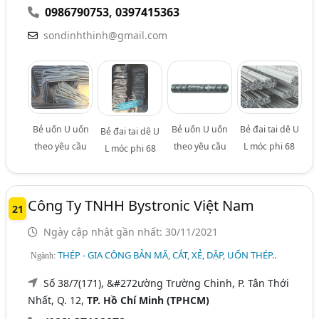
0986790753
,
0397415363
sondinhthinh@gmail.com
Bẻ uốn U uốn
Bẻ uốn U uốn
Bẻ đai tai dê U
Bẻ đai tai dê U
theo yêu cầu
theo yêu cầu
L móc phi 68
L móc phi 68
Công Ty TNHH Bystronic Việt Nam
21
Ngày cập nhật gần nhất: 30/11/2021
THÉP - GIA CÔNG BẢN MÃ, CẮT, XẺ, DẬP, UỐN THÉP..
Ngành:
Số 38/7(171), &#272ường Trường Chinh, P. Tân Thới
Nhất, Q. 12,
TP. Hồ Chí Minh (TPHCM)