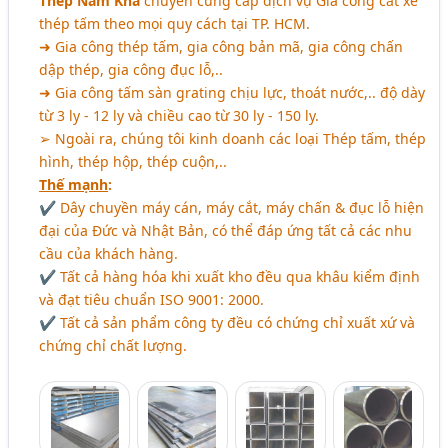
Thép Nam Kha
chuyên cung cấp dịch vụ Gia công cắt xẻ
thép tấm theo mọi quy cách tại TP. HCM.
➜ Gia công thép tấm, gia công bản mã, gia công chấn
dập thép, gia công đục lỗ,..
➜ Gia công tấm sàn grating chịu lực, thoát nước,.. độ dày
từ 3 ly - 12 ly và chiều cao từ 30 ly - 150 ly.
➢ Ngoài ra, chúng tôi kinh doanh các loại Thép tấm, thép
hình, thép hộp, thép cuộn,..
Thế mạnh
:
✔ Dây chuyền máy cán, máy cắt, máy chấn & đục lỗ hiện
đại của Đức và Nhật Bản, có thể đáp ứng tất cả các nhu
cầu của khách hàng.
✔ Tất cả hàng hóa khi xuất kho đều qua khâu kiểm định
và đạt tiêu chuẩn ISO 9001: 2000.
✔ Tất cả sản phẩm công ty đều có chứng chỉ xuất xứ và
chứng chỉ chất lượng.