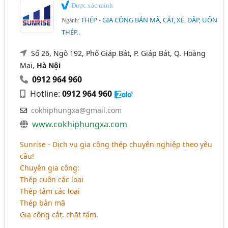
Được xác minh
THÉP - GIA CÔNG BẢN MÃ, CẮT, XẺ, DẬP, UỐN
Ngành:
THÉP..
Số 26, Ngõ 192, Phố Giáp Bát, P. Giáp Bát, Q. Hoàng
Mai,
Hà Nội
0912 964 960
Hotline:
0912 964 960
cokhiphungxa@gmail.com
www.cokhiphungxa.com
Sunrise - Dịch vụ gia công thép chuyên nghiệp theo yêu
cầu!
Chuyên gia công:
Thép cuộn các loại
Thép tấm các loại
Thép bản mã
Gia công cắt, chặt tấm.