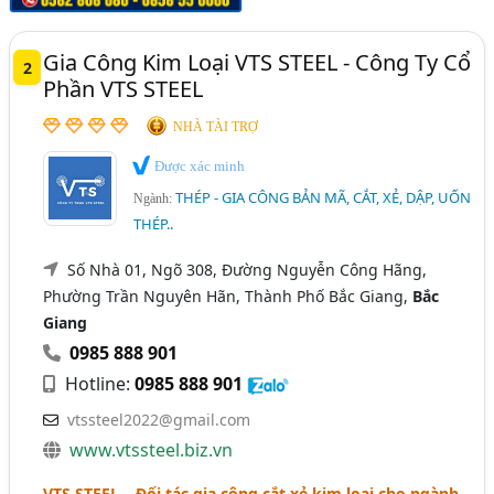
Gia Công Kim Loại VTS STEEL - Công Ty Cổ
2
Phần VTS STEEL
NHÀ TÀI TRỢ
Được xác minh
THÉP - GIA CÔNG BẢN MÃ, CẮT, XẺ, DẬP, UỐN
Ngành:
THÉP..
Số Nhà 01, Ngõ 308, Đường Nguyễn Công Hãng,
Phường Trần Nguyên Hãn, Thành Phố Bắc Giang,
Bắc
Giang
0985 888 901
Hotline:
0985 888 901
vtssteel2022@gmail.com
www.vtssteel.biz.vn
VTS STEEL – Đối tác gia công cắt xẻ kim loại cho ngành