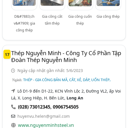
D&#7883;ch
Gia công cắt
Gia công cuốn
Gia công thép
v&#7909; gia
tấm thép
thép
công thép
Thép Nguyễn Minh - Công Ty Cổ Phần Tập
17
Đoàn Thép Nguyễn Minh
Ngày cập nhật gần nhất: 5/6/2023
THÉP - GIA CÔNG BẢN MÃ, CẮT, XẺ, DẬP, UỐN THÉP..
Ngành:
Lô D1-9 đến D1-22, KCN Vĩnh Lộc 2, Đường VL2, ấp Voi
Lá, X. Long Hiệp, H. Bến Lức,
Long An
(028) 73012345
,
0906754505
huyenvu.helen@gmail.com
www.nguyenminhsteel.vn