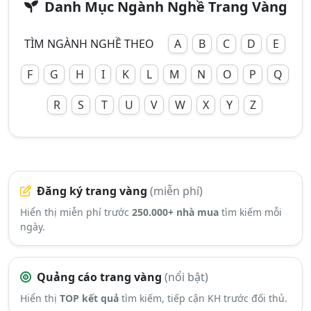
Danh Mục Ngành Nghề Trang Vàng
TÌM NGÀNH NGHỀ THEO
A
B
C
D
E
F
G
H
I
K
L
M
N
O
P
Q
R
S
T
U
V
W
X
Y
Z
Đăng ký trang vàng
(miễn phí)
Hiển thị miễn phí trước
250.000+ nhà mua
tìm kiếm mỗi
ngày.
Quảng cáo trang vàng
(nổi bật)
Hiển thị
TOP kết quả
tìm kiếm, tiếp cận KH trước đối thủ.