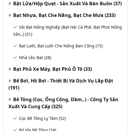
Bật Lửa/Hộp Quẹt - Sản Xuất Và Bán Buôn
(37)
Bạt Nhựa, Bạt Che Nắng, Bạt Che Mưa
(233)
Vải Bạt Nông Nghiệp (Bạt Hái Cà Phê, Bạt Phơi Nông
Sản,.)
(31)
Bạt Lưới, Bạt Lưới Che Nắng Ban Công
(15)
Nhà Lều Bạt
(28)
Bạt Phủ Xe Máy, Bạt Phủ Ô Tô
(33)
Bể Bơi, Hồ Bơi - Thiết Bị Và Dịch Vụ Lắp Đặt
(191)
Bê Tông (Cọc, Ống Cống, Dầm,.) - Công Ty Sản
Xuất Và Cung Cấp
(325)
Cọc Bê Tông Ly Tâm
(52)
Bó Vỉa Bê Tông
(24)