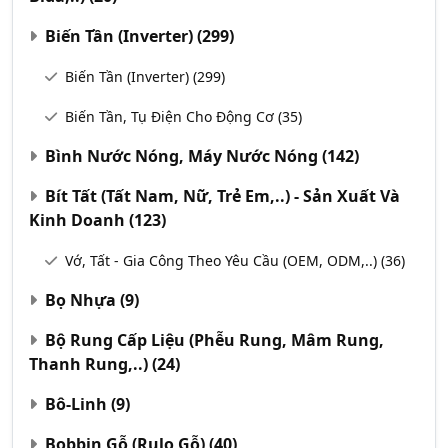
Biến Tần (Inverter)
(299)
Biến Tần (Inverter)
(299)
Biến Tần, Tụ Điện Cho Động Cơ
(35)
Bình Nước Nóng, Máy Nước Nóng
(142)
Bít Tất (Tất Nam, Nữ, Trẻ Em,..) - Sản Xuất Và
Kinh Doanh
(123)
Vớ, Tất - Gia Công Theo Yêu Cầu (OEM, ODM,..)
(36)
Bọ Nhựa
(9)
Bộ Rung Cấp Liệu (Phễu Rung, Mâm Rung,
Thanh Rung,..)
(24)
Bô-Linh
(9)
Bobbin Gỗ (Rulo Gỗ)
(40)