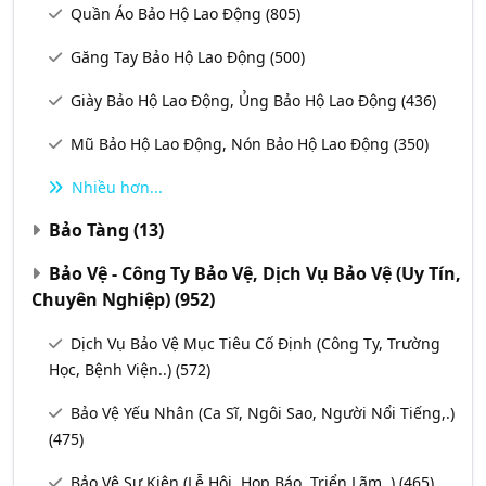
Quần Áo Bảo Hộ Lao Động
(805)
Găng Tay Bảo Hộ Lao Động
(500)
Giày Bảo Hộ Lao Động, Ủng Bảo Hộ Lao Động
(436)
Mũ Bảo Hộ Lao Động, Nón Bảo Hộ Lao Động
(350)
Nhiều hơn...
Bảo Tàng
(13)
Bảo Vệ - Công Ty Bảo Vệ, Dịch Vụ Bảo Vệ (uy Tín,
Chuyên Nghiệp)
(952)
Dịch Vụ Bảo Vệ Mục Tiêu Cố Định (Công Ty, Trường
Học, Bệnh Viện..)
(572)
Bảo Vệ Yếu Nhân (Ca Sĩ, Ngôi Sao, Người Nổi Tiếng,.)
(475)
Bảo Vệ Sự Kiện (Lễ Hội, Họp Báo, Triển Lãm,.)
(465)