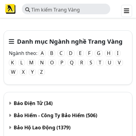
Tìm kiếm Trang Vàng
Danh mục Ngành nghề Trang Vàng
Ngành theo:
A
B
C
D
E
F
G
H
I
K
L
M
N
O
P
Q
R
S
T
U
V
W
X
Y
Z
Báo Điện Tử
(34)
Bảo Hiểm - Công Ty Bảo Hiểm
(506)
Bảo Hộ Lao Động
(1379)