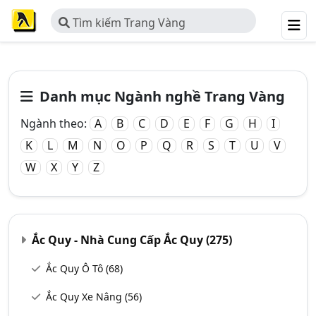
Tìm kiếm Trang Vàng
Danh mục Ngành nghề Trang Vàng
Ngành theo:
A
B
C
D
E
F
G
H
I
K
L
M
N
O
P
Q
R
S
T
U
V
W
X
Y
Z
Ắc Quy - Nhà Cung Cấp Ắc Quy
(275)
Ắc Quy Ô Tô
(68)
Ắc Quy Xe Nâng
(56)