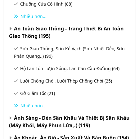
Chuông Cửa Có Hình
(88)
Nhiều hơn...
An Toàn Giao Thông - Trang Thiết Bị An Toàn
Giao Thông
(195)
Sơn Giao Thông, Sơn Kẻ Vạch (Sơn Nhiệt Dẻo, Sơn
Phản Quang,.)
(96)
Hộ Lan Tôn Lượn Sóng, Lan Can Cầu Đường
(64)
Lưới Chống Chói, Lưới Thép Chống Chói
(25)
Gờ Giảm Tốc
(21)
Nhiều hơn...
Ánh Sáng - Đèn Sân Khấu Và Thiết Bị Sân Khấu
(Máy Khói, Máy Phun Lửa,.)
(119)
Áo Khoác, Áo Gió - Sản Xuất Và Bán Buôn
(154)