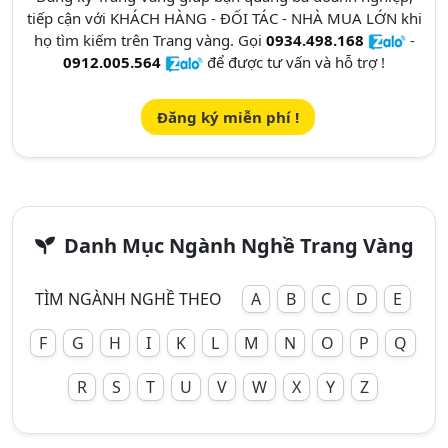
tiếp cận với KHÁCH HÀNG - ĐỐI TÁC - NHÀ MUA LỚN khi
họ tìm kiếm trên Trang vàng. Gọi
0934.498.168
-
0912.005.564
để được tư vấn và hỗ trợ !
Đăng ký miễn phí !
Danh Mục Ngành Nghề Trang Vàng
TÌM NGÀNH NGHỀ THEO
A
B
C
D
E
F
G
H
I
K
L
M
N
O
P
Q
R
S
T
U
V
W
X
Y
Z