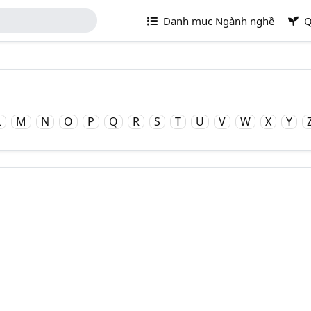
Danh mục Ngành nghề
Q
L
M
N
O
P
Q
R
S
T
U
V
W
X
Y