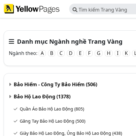
Tìm kiếm Trang Vàng
Danh mục Ngành nghề Trang Vàng
Ngành theo:
A
B
C
D
E
F
G
H
I
K
Bảo Hiểm - Công Ty Bảo Hiểm
(506)
Bảo Hộ Lao Động
(1378)
Quần Áo Bảo Hộ Lao Động
(805)
Găng Tay Bảo Hộ Lao Động
(500)
Giày Bảo Hộ Lao Động, Ủng Bảo Hộ Lao Động
(438)