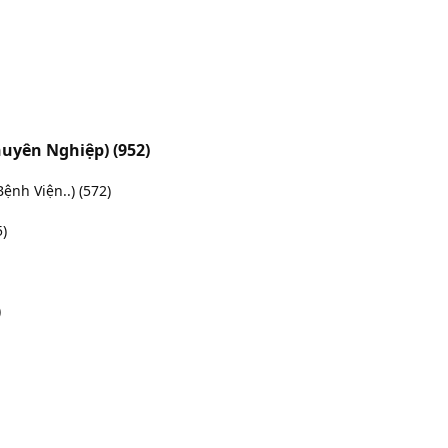
Chuyên Nghiệp)
(952)
Bệnh Viện..)
(572)
5)
)