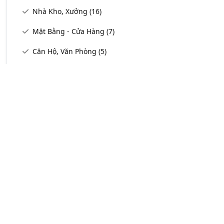
Nhà Kho, Xưởng
(16)
Mặt Bằng - Cửa Hàng
(7)
Căn Hộ, Văn Phòng
(5)
Bất Động Sản - Các Công Ty Bất Động Sản
(1991)
Văn Phòng - Cho Thuê Văn Phòng (Trọn Gói, Ảo, Co - Wor
Nhà - Căn Hộ Bán, Cho Thuê
(251)
Bất Động Sản - Dịch Vụ Bất Động Sản
(492)
Bất Động Sản - Các Công Ty Bất Động Sản
(1991)
Bất Động Sản - Quản Lý Và Tư Vấn Bất Động Sản
(271)
Bất Động Sản - Nhà Thầu Bất Động Sản
(101)
Trung Tâm Môi Giới Bất Động Sản
(165)