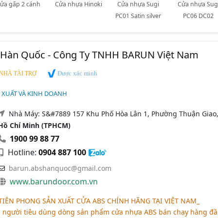
ửa gấp 2 cánh
Cửa nhựa Hinoki
Cửa nhựa Sugi
Cửa nhựa Sug
PC01 Satin silver
PC06 DC02
Hàn Quốc - Công Ty TNHH BARUN Việt Nam
Được xác minh
NHÀ TÀI TRỢ
 XUẤT VÀ KINH DOANH
Nhà Máy: S&#7889 157 Khu Phố Hòa Lân 1, Phường Thuận Giao
Hồ Chí Minh (TPHCM)
1900 99 88 77
Hotline:
0904 887 100
barun.abshanquoc@gmail.com
www.barundoor.com.vn
 TIÊN PHONG SẢN XUẤT CỬA ABS CHÍNH HÃNG TẠI VIỆT NAM_
n người tiêu dùng dòng sản phẩm cửa nhựa ABS bán chạy hàng đầ