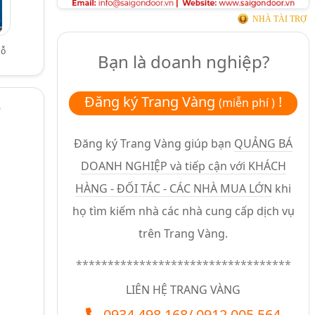
NHÀ TÀI TRỢ
gỗ
Bạn là doanh nghiệp?
Đăng ký Trang Vàng
!
(miễn phí )
p
Đăng ký Trang Vàng giúp bạn
QUẢNG BÁ
DOANH NGHIỆP và tiếp cận với KHÁCH
HÀNG - ĐỐI TÁC - CÁC NHÀ MUA LỚN
khi
h
họ tìm kiếm nhà các nhà cung cấp dịch vụ
trên Trang Vàng.
**********************************
LIÊN HỆ TRANG VÀNG
0934.498.168
/
0912.005.564