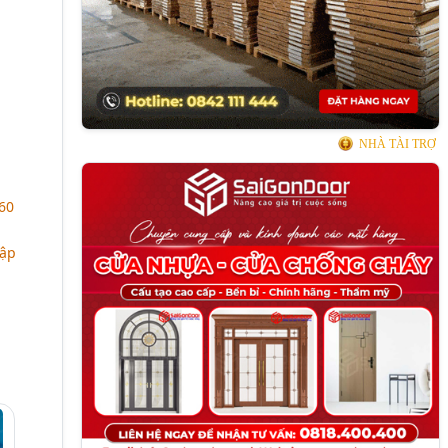
NHÀ TÀI TRỢ
60
hập