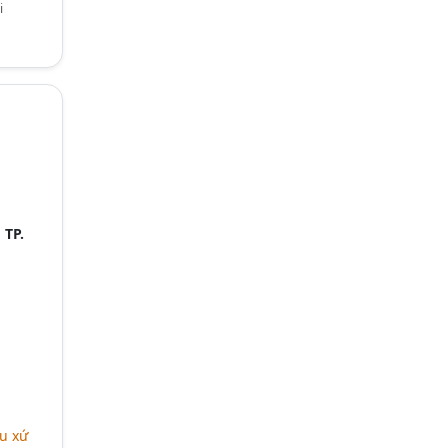
i
,
TP.
u xứ