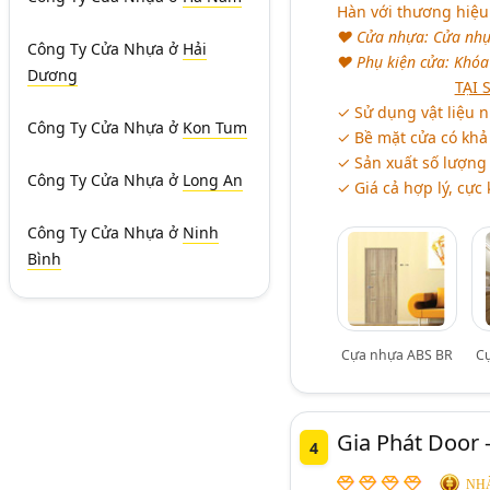
Hàn với thương hiệu
♥ Cửa nhựa: Cửa nhựa 
Công Ty Cửa Nhựa
ở
Hải
♥ Phụ kiện cửa: Khóa 
Dương
aaaaaaaaaaaaa
TẠI
✓ Sử dụng vật liệu n
Công Ty Cửa Nhựa
ở
Kon Tum
✓ Bề mặt cửa có khả 
✓ Sản xuất số lượng 
Công Ty Cửa Nhựa
ở
Long An
✓ Giá cả hợp lý, cực
Công Ty Cửa Nhựa
ở
Ninh
Bình
Cựa nhựa ABS BR
C
Gia Phát Door 
4
NHÀ