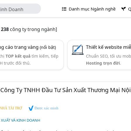
Danh mục Ngành nghề
Q
Kinh Doanh
ó
238
công ty trong ngành]
g cáo trang vàng
Thiết kế website mi
(nổi bật)
thị
TOP kết quả
tìm kiếm, tiếp
Chuẩn SEO, tối ưu mob
H trước đối thủ.
Hosting trọn đời
.
 Công Ty TNHH Đầu Tư Sản Xuất Thương Mại Nội
Được xác minh
NHÀ TÀI TRỢ
 XUẤT VÀ KINH DOANH