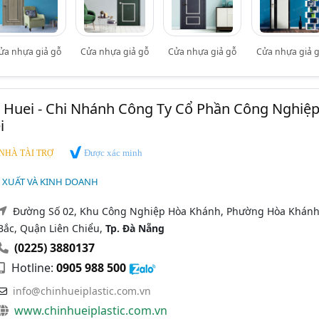
ửa nhựa giả gỗ
Cửa nhựa giả gỗ
Cửa nhựa giả gỗ
Cửa nhựa giả 
 Huei - Chi Nhánh Công Ty Cổ Phần Công Nghiệ
i
Được xác minh
NHÀ TÀI TRỢ
 XUẤT VÀ KINH DOANH
Đường Số 02, Khu Công Nghiệp Hòa Khánh, Phường Hòa Khán
Bắc, Quận Liên Chiểu,
Tp. Đà Nẵng
(0225) 3880137
Hotline:
0905 988 500
info@chinhueiplastic.com.vn
www.chinhueiplastic.com.vn