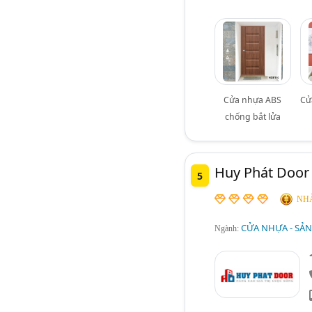
Cửa nhựa ABS
Cử
chống bắt lửa
Huy Phát Door
5
NHÀ
CỬA NHỰA - SẢN
Ngành: