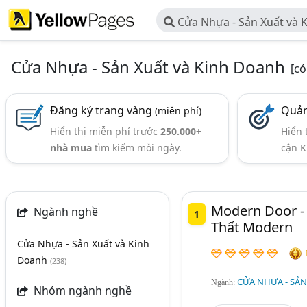
Cửa Nhựa - Sản Xuất và 
Cửa Nhựa - Sản Xuất và Kinh Doanh
[c
Đăng ký trang vàng
Quản
(miễn phí)
Hiển thị miễn phí trước
250.000+
Hiển 
nhà mua
tìm kiếm mỗi ngày.
cận K
Modern Door -
Ngành nghề
1
Thất Modern
Cửa Nhựa - Sản Xuất và Kinh
Doanh
(238)
CỬA NHỰA - SẢN
Ngành:
Nhóm ngành nghề