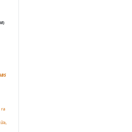
M)
ABS
 ra
cửa,