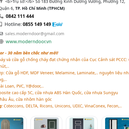
<b>Trụ sở:</b> Số 183 Đường Kinh Dương Vương, Phường 12,
Quận 6,
TP. Hồ Chí Minh (TPHCM)
0842 111 444
Hotline:
0855 149 149
sales.moderndoor@gmail.com
www.moderndoor.vn
r - 30 năm bền chắc như mới!
áy và cửa gỗ chống cháy đạt chứng nhận của Cục Cảnh sát PCCC: 
út,..
p: Cửa gỗ HDF, MDF Veneer, Melamine, Laminate,.. nguyên liệu n
g,..
i Loan, PVC, Y@door,..
osite cao cấp 5C, cửa nhựa ABS Hàn Quốc, cửa nhựa Sungyu
Châu Âu, cửa nhôm hàn góc
g:
Coteccons, DELTA, Ricons, Unicons, UDIC, VinaConex, Fecon,..