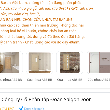
 Barun Việt Nam, chúng tôi hiện đang phân phối:
ABS, cửa nhựa giả gỗ, cửa lùa, cửa thiết kế CNC, cửa trơn,..
cửa, tay nắm cửa, bản lề,..
 SAO BẠN NÊN CHỌN CỬA NHỰA TẠI BARUN
?
hựa cao cấp, thân thiện môi trường, không độc hại
năng loại bỏ vi khuẩn, chống cháy lan an toàn
lớn, chất lượng tốt, đúng và đủ theo đơn đặt hàng.
 kỳ cạnh tranh - Chất lượng cao với độ dày 40mm.
ựa nhựa ABS BR
Cựa nhựa ABS BR
Cựa nhựa ABS BR
Cửa nhựa ABS 
- Công Ty Cổ Phần Tập Đoàn SaigonDoor
Được xác minh
 TÀI TRỢ