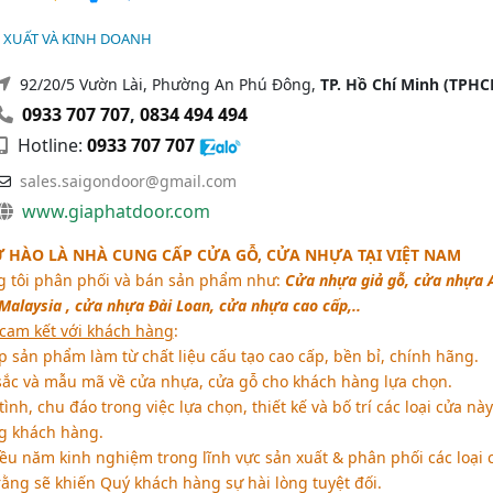
 XUẤT VÀ KINH DOANH
92/20/5 Vườn Lài, Phường An Phú Đông,
TP. Hồ Chí Minh (TPHC
0933 707 707
,
0834 494 494
Hotline:
0933 707 707
sales.saigondoor@gmail.com
www.giaphatdoor.com
Ự HÀO LÀ NHÀ CUNG CẤP CỬA GỖ, CỬA NHỰA TẠI VIỆT NAM
 tôi phân phối và bán sản phẩm như:
Cửa nhựa giả gỗ, cửa nhựa 
alaysia , cửa nhựa Đài Loan, cửa nhựa cao cấp,..
 cam kết với khách hàng
:
sản phẩm làm từ chất liệu cấu tạo cao cấp, bền bỉ, chính hãng.
c và mẫu mã về cửa nhựa, cửa gỗ cho khách hàng lựa chọn.
ình, chu đáo trong việc lựa chọn, thiết kế và bố trí các loại cửa này
ng khách hàng.
u năm kinh nghiệm trong lĩnh vực sản xuất & phân phối các loại 
rằng sẽ khiến Quý khách hàng sự hài lòng tuyệt đối.