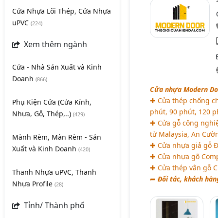
Cửa Nhựa Lõi Thép, Cửa Nhựa
uPVC
(224)
Xem thêm ngành
Cửa - Nhà Sản Xuất và Kinh
Doanh
(866)
Cửa nhựa Modern Doo
✚ Cửa thép chống ch
Phụ Kiện Cửa (Cửa Kính,
phút, 90 phút, 120 ph
Nhựa, Gỗ, Thép,..)
(429)
✚ Cửa gỗ công nghiệ
từ Malaysia, An Cườn
Mành Rèm, Màn Rèm - Sản
✚ Cửa nhựa giả gỗ Đà
Xuất và Kinh Doanh
(420)
✚ Cửa nhựa gỗ Comp
✚ Cửa thép vân gỗ 
Thanh Nhựa uPVC, Thanh
➦
Đối tác, khách hàn
Nhựa Profile
(28)
Tỉnh/ Thành phố