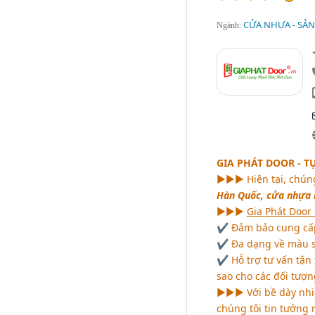
CỬA NHỰA - SẢN
Ngành:
GIA PHÁT DOOR - T
►►► Hiện tại, chúng
Hàn Quốc, cửa nhựa M
►►►
Gia Phát Door
✔ Đảm bảo cung cấp 
✔ Đa dạng về màu sắ
✔ Hỗ trợ tư vấn tận t
sao cho các đối tượ
►►► Với bề dày nhiề
chúng tôi tin tưởng 