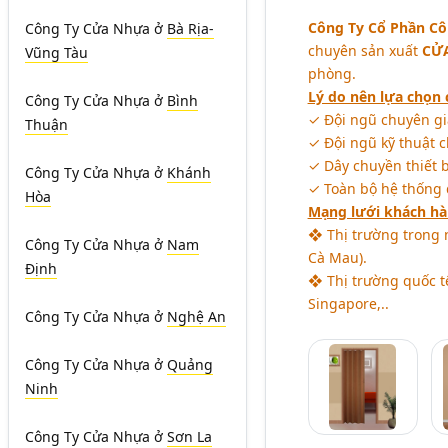
Công Ty Cổ Phần Cô
Công Ty Cửa Nhựa
ở
Bà Rịa-
chuyên sản xuất
CỬA
Vũng Tàu
phòng.
Lý do nên lựa chọn 
Công Ty Cửa Nhựa
ở
Bình
✓ Đội ngũ chuyên gia
Thuận
✓ Đội ngũ kỹ thuật 
✓ Dây chuyền thiết bị
Công Ty Cửa Nhựa
ở
Khánh
✓ Toàn bộ hệ thống 
Hòa
Mạng lưới khách hà
❖ Thị trường trong 
Công Ty Cửa Nhựa
ở
Nam
Cà Mau).
Định
❖ Thị trường quốc t
Singapore,..
Công Ty Cửa Nhựa
ở
Nghệ An
Công Ty Cửa Nhựa
ở
Quảng
Ninh
Công Ty Cửa Nhựa
ở
Sơn La