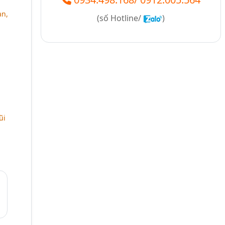
an,
(số
Hotline/
)
a
ũi