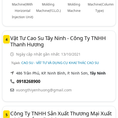
Machine(With
Molding
Molding
Machine(Column
Horizontal
Machine(F.I.L.O.)
Machine
Type)
Injection Unit)
Vật Tư Cao Su Tây Ninh - Công Ty TNHH
4
Thanh Hương
Ngày cập nhật gần nhất: 13/10/2021
CAO SU - VẬT TƯ VÀ DỤNG CỤ KHAI THÁC CAO SU
Ngành:
486 Trần Phú, KP. Ninh Bình, P. Ninh Sơn,
Tây Ninh
0918268900
vuongthiyenhuong@gmail.com
Công Ty TNHH Sản Xuất Thương Mại Xuất
5