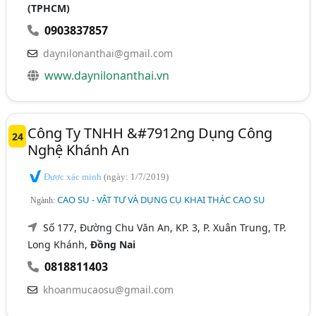
(TPHCM)
0903837857
daynilonanthai@gmail.com
www.daynilonanthai.vn
Công Ty TNHH &#7912ng Dụng Công
24
Nghệ Khánh An
Được xác minh
(ngày: 1/7/2019)
CAO SU - VẬT TƯ VÀ DỤNG CỤ KHAI THÁC CAO SU
Ngành:
Số 177, Đường Chu Văn An, KP. 3, P. Xuân Trung, TP.
Long Khánh,
Đồng Nai
0818811403
khoanmucaosu@gmail.com