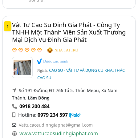
Vật Tư Cao Su Đinh Gia Phát - Công Ty
1
TNHH Một Thành Viên Sản Xuất Thương
Mại Dịch Vụ Đinh Gia Phát
NHÀ TÀI TRỢ
Được xác minh
CAO SU - VẬT TƯ VÀ DỤNG CỤ KHAI THÁC
Ngành:
CAO SU
Số 191 Đường ĐT 766 Tổ 5, Thôn Mepu, Xã Nam
Thành,
Lâm Đồng
0918 200 484
Hotline:
0979 234 597
Vattucaosudinhgiaphat@gmail.com
www.vattucaosudinhgiaphat.com