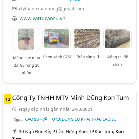
ctythanhxuanhong@gmail.com
www.vattucaosu.vn
Chén sành 075l
Chén sành 1l
Kiếng tai để
Máng che mưa
chén
dài 80 rộng 20
phân
Công Ty TNHH MTV Minh Dũng Kon Tum
12
Ngày cập nhật gần nhất: 24/3/2021
CAO SU - VẬT TƯ VÀ DỤNG CỤ KHAI THÁC CAO SU
Ngành:
30 Ngô Đức Đệ, P.Trần Hưng Đạo, TP.Kon Tum,
Kon
Tum