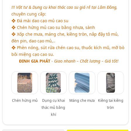
!!! Vật tư & Dụng cụ khai thác cao su giá rẻ tại Lâm Đồng,
chuyên cung cấp:
❖ Đá mài dao cạo mủ cao su
❖ Chén hứng mủ cao su bằng nhựa, sành
❖ Xốp che mưa, máng che, kiềng tròn, nắp đậy tô mủ,
đèn pin, dao cạo mủ,..
❖ Phèn nóng, sút rửa chén cao su, thuốc kích mũ, mỡ bò
bôi miệng cạo cao su.
ĐINH GIA PHÁT
-
Giao nhanh – Chất lượng – Giá tốt!
Chén hứng mủ
Dụng cụ khai
Máng che mưa
Kiềng tai kiềng
thác mủ bằng
tròn
khí