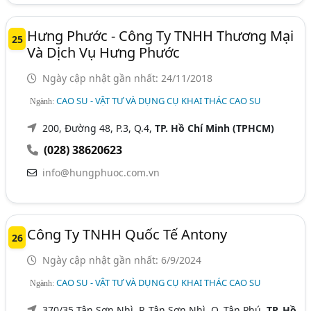
Hưng Phước - Công Ty TNHH Thương Mại
25
Và Dịch Vụ Hưng Phước
Ngày cập nhật gần nhất: 24/11/2018
CAO SU - VẬT TƯ VÀ DỤNG CỤ KHAI THÁC CAO SU
Ngành:
200, Đường 48, P.3, Q.4,
TP. Hồ Chí Minh (TPHCM)
(028) 38620623
info@hungphuoc.com.vn
Công Ty TNHH Quốc Tế Antony
26
Ngày cập nhật gần nhất: 6/9/2024
CAO SU - VẬT TƯ VÀ DỤNG CỤ KHAI THÁC CAO SU
Ngành:
370/35 Tân Sơn Nhì, P. Tân Sơn Nhì, Q. Tân Phú,
TP. Hồ