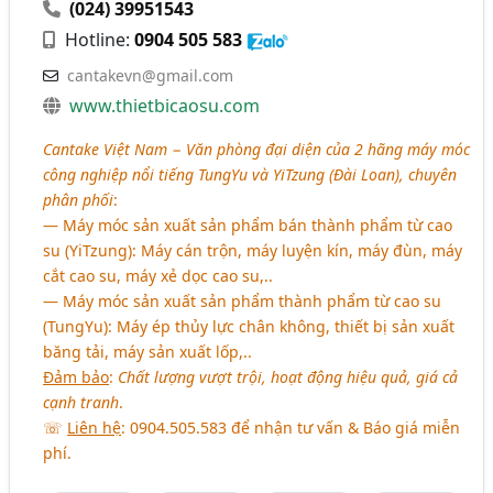
(024) 39951543
Hotline:
0904 505 583
cantakevn@gmail.com
www.thietbicaosu.com
Cantake Việt Nam − Văn phòng đại diện của 2 hãng máy móc
công nghiệp nổi tiếng TungYu và YiTzung (Đài Loan), chuyên
phân phối
:
― Máy móc sản xuất sản phẩm bán thành phẩm từ cao
su (YiTzung): Máy cán trộn, máy luyện kín, máy đùn, máy
cắt cao su, máy xẻ dọc cao su,..
― Máy móc sản xuất sản phẩm thành phẩm từ cao su
(TungYu): Máy ép thủy lực chân không, thiết bị sản xuất
băng tải, máy sản xuất lốp,..
Đảm bảo
:
Chất lượng vượt trội, hoạt động hiệu quả, giá cả
cạnh tranh
.
☏
Liên hệ
: 0904.505.583 để nhận tư vấn & Báo giá miễn
phí.