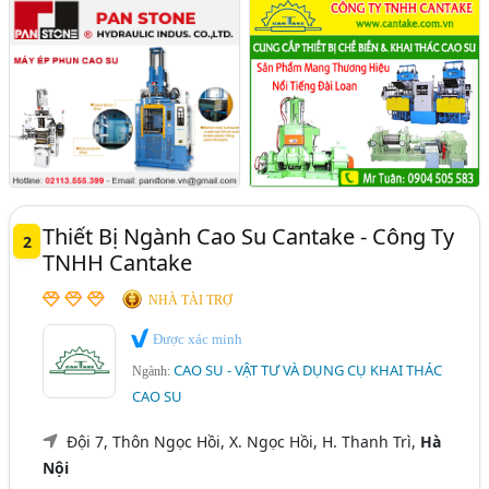
Thiết Bị Ngành Cao Su Cantake - Công Ty
2
TNHH Cantake
NHÀ TÀI TRỢ
Được xác minh
CAO SU - VẬT TƯ VÀ DỤNG CỤ KHAI THÁC
Ngành:
CAO SU
Đội 7, Thôn Ngọc Hồi, X. Ngọc Hồi, H. Thanh Trì,
Hà
Nội