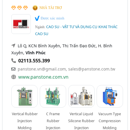
NHÀ TÀI TRỢ
Được xác minh
CAO SU - VẬT TƯ VÀ DỤNG CỤ KHAI THÁC
Ngành:
CAO SU
Lô Q, KCN Bình Xuyên, Thị Trấn Đạo Đức, H. Bình
Xuyên,
Vĩnh Phúc
02113.555.399
panstone.vn@gmail.com
,
sales@panstone.com.tw
www.panstone.com.vn
Vertical Rubber
C Frame
Vertical Liquid
Vacuum Type
Injection
Rubber
Silicone Rubber
Compression
Molding
Injection
Injection
Molding