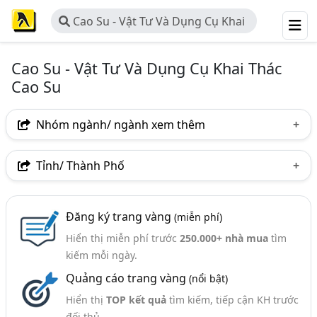
Cao Su - Vật Tư Và Dụng Cụ Khai
Thác Cao Su
Cao Su - Vật Tư Và Dụng Cụ Khai Thác
Cao Su
Nhóm ngành/ ngành xem thêm
Ngành nghề
Tỉnh/ Thành Phố
Cao Su - Vật Tư Và Dụng Cụ Khai Thác Cao Su
(39)
Hà Nội
TP. Hồ Chí Minh (TPHCM)
Đồng Nai
Ngành xem thêm
Đăng ký trang vàng
(miễn phí)
Bình Dương
Bình Phước
Bình Thuận
Hiển thị miễn phí trước
250.000+ nhà mua
tìm
Cao Su - Sản Phẩm Cao Su (516)
Vĩnh Phúc
Kon Tum
Tây Ninh
kiếm mỗi ngày.
Cao Su - Máy Và Thiết Bị Chế Biến Cao Su (32)
Quảng cáo trang vàng
(nổi bật)
Hiển thị
TOP kết quả
tìm kiếm, tiếp cận KH trước
đối thủ.