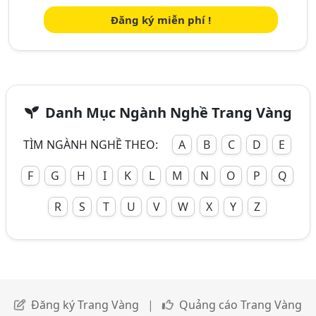
Đăng ký miễn phí !
Danh Mục Ngành Nghề Trang Vàng
TÌM NGÀNH NGHỀ THEO:
A
B
C
D
E
F
G
H
I
K
L
M
N
O
P
Q
R
S
T
U
V
W
X
Y
Z
Đăng ký Trang Vàng
|
Quảng cáo Trang Vàng