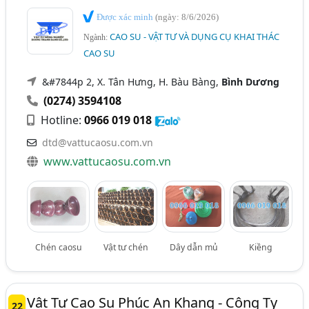
Được xác minh
(ngày: 8/6/2026)
CAO SU - VẬT TƯ VÀ DỤNG CỤ KHAI THÁC
Ngành:
CAO SU
&#7844p 2, X. Tân Hưng, H. Bàu Bàng,
Bình Dương
(0274) 3594108
Hotline:
0966 019 018
dtd@vattucaosu.com.vn
www.vattucaosu.com.vn
Chén caosu
Vật tư chén
Dây dẫn mủ
Kiềng
Vật Tư Cao Su Phúc An Khang - Công Ty
22