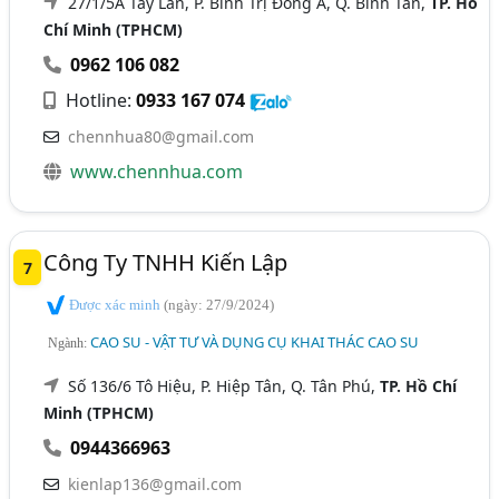
27/1/5A Tây Lân, P. Bình Trị Đông A, Q. Bình Tân,
TP. Hồ
Chí Minh (TPHCM)
0962 106 082
Hotline:
0933 167 074
chennhua80@gmail.com
www.chennhua.com
Công Ty TNHH Kiến Lập
7
Được xác minh
(ngày: 27/9/2024)
CAO SU - VẬT TƯ VÀ DỤNG CỤ KHAI THÁC CAO SU
Ngành:
Số 136/6 Tô Hiệu, P. Hiệp Tân, Q. Tân Phú,
TP. Hồ Chí
Minh (TPHCM)
0944366963
kienlap136@gmail.com