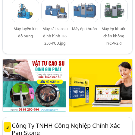
Máy luyện kín
Máy cắt cao su
Máy ép khuôn
Máy ép khuôn
đổ bụng
định hình TR-
chân không
250-PCD.jpg
TYC-V-2RT
Công Ty TNHH Công Nghiệp Chính Xác
3
Pan Stone