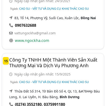
Ngày cập nhật gần nhất: 24/3/2021
CAO SU - VẬT TƯ VÀ DỤNG CỤ KHAI THÁC CAO SU
Ngành:
83, Tổ 14, Phượng Vỹ, Suối Cao, Xuân Lộc,
Đồng Nai
0907632688
vattungockha@gmail.com
www.ngockha.com
Công Ty TNHH Một Thành Viên Sản Xuất
15
Thương Mại Và Dịch Vụ Phương Anh
Ngày cập nhật gần nhất: 15/9/2025
CAO SU - VẬT TƯ VÀ DỤNG CỤ KHAI THÁC CAO SU
Ngành:
Thửa Đất Số 314, Tờ Bản Đồ Số 4, QL 13, &#7844p Bàu
Long, X. Lai Uyên, H. Bàu Bàng,
Bình Dương
(0274) 3552180
,
0375991180