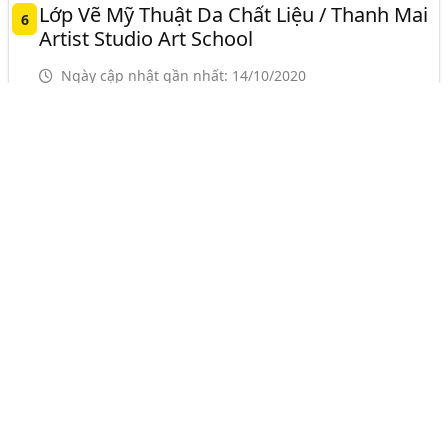
Lớp Vẽ Mỹ Thuật Da Chất Liệu / Thanh Mai
6
Artist Studio Art School
Ngày cập nhật gần nhất: 14/10/2020
ĐÀO TẠO - MỸ THUẬT ĐA PHƯƠNG TIỆN
Ngành:
Số 66 Đường 27 Khu dân cư Tân Quy Đông, Phường
Tân Phong Quận 7
TP. Hồ Chí Minh (TPHCM)
0933222514
[email protected]
Trung Tâm Đào Tạo Tin Học Thái Linh
7
Ngày cập nhật gần nhất: 30/5/2020
ĐÀO TẠO - MỸ THUẬT ĐA PHƯƠNG TIỆN
Ngành:
19E/132 An Đà, P. Đằng Giang, Q. Ngô Quyền,
Tp. Hải