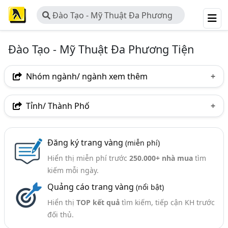
Đào Tạo - Mỹ Thuật Đa Phương
Tiện
Đào Tạo - Mỹ Thuật Đa Phương Tiện
Nhóm ngành/ ngành xem thêm
Ngành nghề
Tỉnh/ Thành Phố
Đào Tạo - Mỹ Thuật Đa Phương Tiện
(20)
Hà Nội
TP. Hồ Chí Minh (TPHCM)
TP. Hải Phòng
Ngành xem thêm
Đăng ký trang vàng
(miễn phí)
Hiển thị miễn phí trước
250.000+ nhà mua
tìm
Đào Tạo - Các Công Ty Đào Tạo (856)
kiếm mỗi ngày.
Quảng cáo trang vàng
(nổi bật)
Hiển thị
TOP kết quả
tìm kiếm, tiếp cận KH trước
đối thủ.