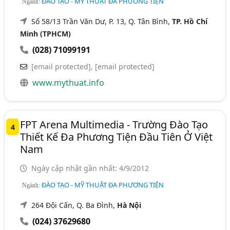
ĐÀO TẠO - MỸ THUẬT ĐA PHƯƠNG TIỆN
Ngành:
Số 58/13 Trần Văn Dư, P. 13, Q. Tân Bình,
TP. Hồ Chí
Minh (TPHCM)
(028) 71099191
[email protected]
,
[email protected]
www.mythuat.info
FPT Arena Multimedia - Trường Đào Tạo
4
Thiết Kế Đa Phương Tiện Đầu Tiên Ở Việt
Nam
Ngày cập nhật gần nhất: 4/9/2012
ĐÀO TẠO - MỸ THUẬT ĐA PHƯƠNG TIỆN
Ngành:
264 Đội Cấn, Q. Ba Đình,
Hà Nội
(024) 37629680