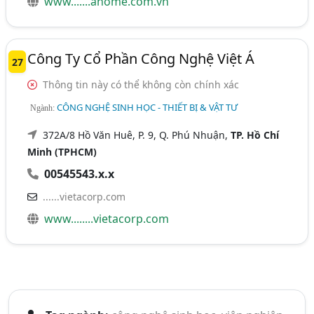
www.......ahome.com.vn
Công Ty Cổ Phần Công Nghệ Việt Á
27
Thông tin này có thể không còn chính xác
CÔNG NGHỆ SINH HỌC - THIẾT BỊ & VẬT TƯ
Ngành:
372A/8 Hồ Văn Huê, P. 9, Q. Phú Nhuận,
TP. Hồ Chí
Minh (TPHCM)
00545543.x.x
......vietacorp.com
www........vietacorp.com