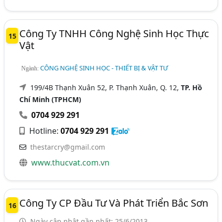
Công Ty TNHH Công Nghệ Sinh Học Thực
15
Vật
CÔNG NGHỆ SINH HỌC - THIẾT BỊ & VẬT TƯ
Ngành:
199/4B Thạnh Xuân 52, P. Thạnh Xuân, Q. 12,
TP. Hồ
Chí Minh (TPHCM)
0704 929 291
Hotline:
0704 929 291
thestarcry@gmail.com
www.thucvat.com.vn
Công Ty CP Đầu Tư Và Phát Triển Bắc Sơn
16
Ngày cập nhật gần nhất: 25/6/2013