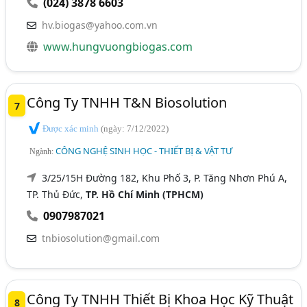
(024) 3878 6603
hv.biogas@yahoo.com.vn
www.hungvuongbiogas.com
Công Ty TNHH T&N Biosolution
7
Được xác minh
(ngày: 7/12/2022)
CÔNG NGHỆ SINH HỌC - THIẾT BỊ & VẬT TƯ
Ngành:
3/25/15H Đường 182, Khu Phố 3, P. Tăng Nhơn Phú A,
TP. Thủ Đức,
TP. Hồ Chí Minh (TPHCM)
0907987021
tnbiosolution@gmail.com
Công Ty TNHH Thiết Bị Khoa Học Kỹ Thuật
8