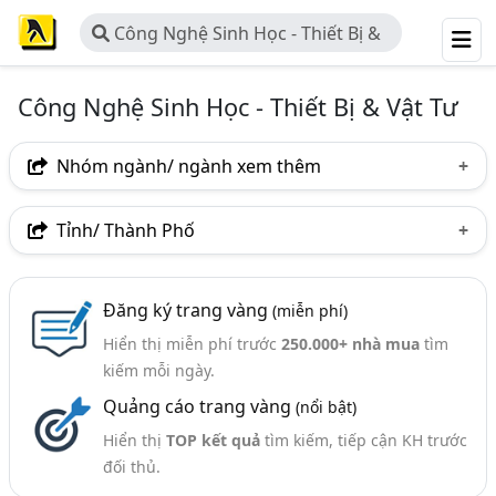
Công Nghệ Sinh Học - Thiết Bị &
Vật Tư
Công Nghệ Sinh Học - Thiết Bị & Vật Tư
Nhóm ngành/ ngành xem thêm
Ngành nghề
Tỉnh/ Thành Phố
Công Nghệ Sinh Học - Thiết Bị & Vật Tư
(32)
Hà Nội
TP. Hồ Chí Minh (TPHCM)
Đồng Nai
Ngành xem thêm
Đăng ký trang vàng
(miễn phí)
Bình Dương
Lâm Đồng
Tp. Đà Nẵng
Hiển thị miễn phí trước
250.000+ nhà mua
tìm
Chế Phẩm Sinh Học (142)
TP. Cần Thơ
kiếm mỗi ngày.
Quảng cáo trang vàng
(nổi bật)
Hiển thị
TOP kết quả
tìm kiếm, tiếp cận KH trước
đối thủ.