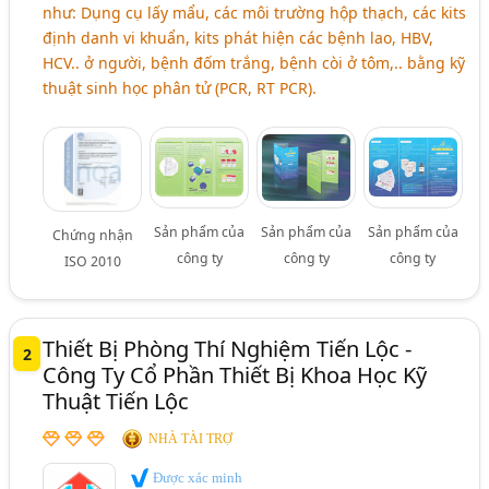
như: Dụng cụ lấy mẩu, các môi trường hộp thạch, các kits
định danh vi khuẩn, kits phát hiện các bệnh lao, HBV,
HCV.. ở người, bệnh đốm trắng, bệnh còi ở tôm,.. bằng kỹ
thuật sinh học phân tử (PCR, RT PCR).
Sản phẩm của
Sản phẩm của
Sản phẩm của
Chứng nhận
công ty
công ty
công ty
ISO 2010
Thiết Bị Phòng Thí Nghiệm Tiến Lộc -
2
Công Ty Cổ Phần Thiết Bị Khoa Học Kỹ
Thuật Tiến Lộc
NHÀ TÀI TRỢ
Được xác minh