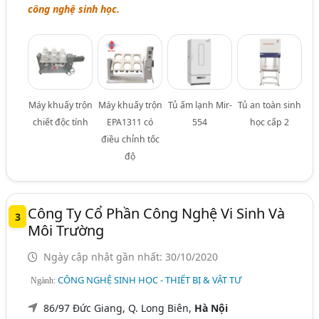
công nghệ sinh học.
Máy khuấy trộn
Máy khuấy trộn
Tủ ấm lạnh Mir-
Tủ an toàn sinh
chiết độc tính
EPA1311 có
554
học cấp 2
điều chỉnh tốc
độ
Công Ty Cổ Phần Công Nghệ Vi Sinh Và
3
Môi Trường
Ngày cập nhật gần nhất: 30/10/2020
CÔNG NGHỆ SINH HỌC - THIẾT BỊ & VẬT TƯ
Ngành:
86/97 Đức Giang, Q. Long Biên,
Hà Nội