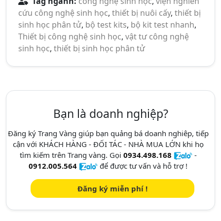
Tag ngành:
công nghệ sinh học
,
viện nghiên
cứu công nghệ sinh học
,
thiết bị nuôi cấy
,
thiết bị
sinh học phân tử
,
bộ test kits
,
bộ kit test nhanh
,
Thiết bị công nghệ sinh học
,
vật tư công nghệ
sinh học
,
thiết bị sinh học phân tử
Bạn là doanh nghiệp?
Đăng ký Trang Vàng giúp bạn quảng bá doanh nghiêp, tiếp
cận với KHÁCH HÀNG - ĐỐI TÁC - NHÀ MUA LỚN khi họ
tìm kiếm trên Trang vàng. Gọi
0934.498.168
-
0912.005.564
để được tư vấn và hỗ trợ !
Đăng ký miễn phí !