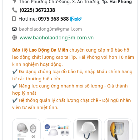
Thôn Phương Chử Đông, X. An Trường,
Tp. Hải Phòng
(0225) 3672338
Hotline:
0975 368 588
baoholaodong3m@gmail.com
www.baoholaodong3m.com.vn
Bảo Hộ Lao Động Ba Miền
chuyên cung cấp mũ bảo hộ
lao động chất lượng cao tại Tp. Hải Phòng với hơn 10 năm
kinh nghiệm hoạt động.
✔ Đa dạng chủng loại đồ bảo hộ, nhập khẩu chính hãng
từ các thương hiệu lớn
✔ Năng lực cung ứng nhanh mọi số lượng - Giá thành
hợp lý nhất
✔ Hệ thống quản lý chất lượng chặt chẽ - Đội ngũ nhân
viên tư vấn nhiệt tình.