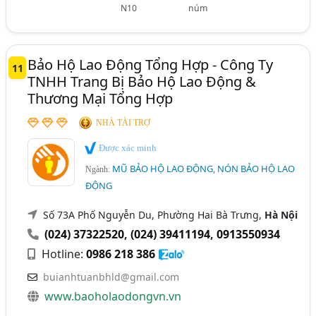
N10
núm
Bảo Hộ Lao Động Tổng Hợp - Công Ty
11
TNHH Trang Bị Bảo Hộ Lao Động &
Thương Mại Tổng Hợp
NHÀ TÀI TRỢ
Được xác minh
MŨ BẢO HỘ LAO ĐỘNG, NÓN BẢO HỘ LAO
Ngành:
ĐỘNG
Số 73A Phố Nguyễn Du, Phường Hai Bà Trưng,
Hà Nội
(024) 37322520
,
(024) 39411194
,
0913550934
Hotline:
0986 218 386
buianhtuanbhld@gmail.com
www.baoholaodongvn.vn