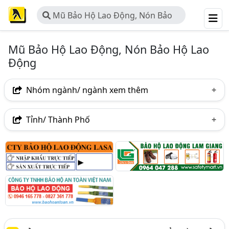
Mũ Bảo Hộ Lao Động, Nón Bảo
Hộ Lao Động
Mũ Bảo Hộ Lao Động, Nón Bảo Hộ Lao
Động
Nhóm ngành/ ngành xem thêm
Ngành nghề
Tỉnh/ Thành Phố
Mũ Bảo Hộ Lao Động, Nón Bảo Hộ Lao Động
(351)
Hà Nội
TP. Hồ Chí Minh (TPHCM)
Đồng Nai
Ngành xem thêm
Bình Dương
Tp. Đà Nẵng
TP. Hải Phòng
Bảo Hộ Lao Động (1378)
Bà Rịa-Vũng Tàu
Bắc Ninh
Hưng Yên
Nón, Mũ - Sản Xuất Và Bán Buôn (270)
Hà Tĩnh
Khánh Hòa
Lào Cai
Nam Định
Nghệ An
Phú Thọ
Quảng Ninh
Quảng Trị