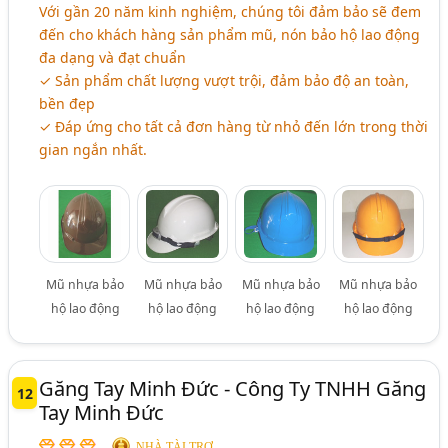
Với gần 20 năm kinh nghiệm, chúng tôi đảm bảo sẽ đem
đến cho khách hàng sản phẩm mũ, nón bảo hộ lao động
đa dạng và đạt chuẩn
✓ Sản phẩm chất lượng vượt trội, đảm bảo độ an toàn,
bền đẹp
✓ Đáp ứng cho tất cả đơn hàng từ nhỏ đến lớn trong thời
gian ngắn nhất.
Mũ nhựa bảo
Mũ nhựa bảo
Mũ nhựa bảo
Mũ nhựa bảo
hộ lao động
hộ lao động
hộ lao động
hộ lao động
Găng Tay Minh Đức - Công Ty TNHH Găng
12
Tay Minh Đức
NHÀ TÀI TRỢ