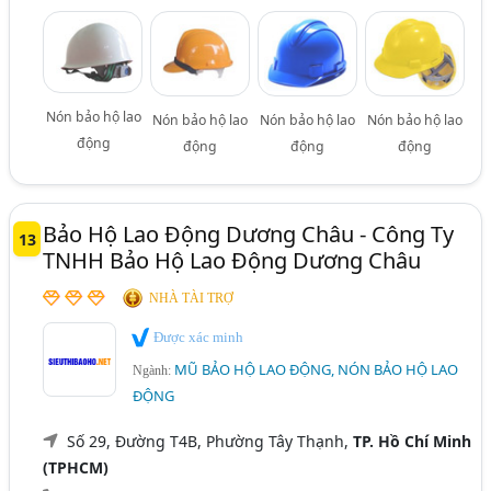
Nón bảo hộ lao
Nón bảo hộ lao
Nón bảo hộ lao
Nón bảo hộ lao
động
động
động
động
Bảo Hộ Lao Động Dương Châu - Công Ty
13
TNHH Bảo Hộ Lao Động Dương Châu
NHÀ TÀI TRỢ
Được xác minh
MŨ BẢO HỘ LAO ĐỘNG, NÓN BẢO HỘ LAO
Ngành:
ĐỘNG
Số 29, Đường T4B, Phường Tây Thạnh,
TP. Hồ Chí Minh
(TPHCM)