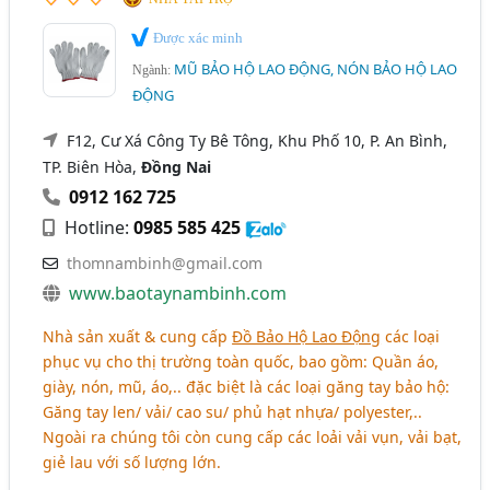
Được xác minh
MŨ BẢO HỘ LAO ĐỘNG, NÓN BẢO HỘ LAO
Ngành:
ĐỘNG
F12, Cư Xá Công Ty Bê Tông, Khu Phố 10, P. An Bình,
TP. Biên Hòa,
Đồng Nai
0912 162 725
Hotline:
0985 585 425
thomnambinh@gmail.com
www.baotaynambinh.com
Nhà sản xuất & cung cấp
Đồ Bảo Hộ Lao Động
các loại
phục vụ cho thị trường toàn quốc, bao gồm: Quần áo,
giày, nón, mũ, áo,.. đặc biệt là các loại găng tay bảo hộ:
Găng tay len/ vải/ cao su/ phủ hạt nhựa/ polyester,..
Ngoài ra chúng tôi còn cung cấp các loải vải vụn, vải bạt,
giẻ lau với số lượng lớn.