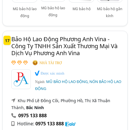
Mũ bảo hộ lao
Mũ bảo hộ lao
Mũ bảo hộ
Mũ bảo hộ gắn
động
động
kính
Bảo Hộ Lao Động Phương Anh Vina -
17
Công Ty TNHH Sản Xuất Thương Mại Và
Dịch Vụ Phương Anh Vina
NHÀ TÀI TRỢ
Được xác minh
MŨ BẢO HỘ LAO ĐỘNG, NÓN BẢO HỘ LAO
Ngành:
ĐỘNG
Khu Phố Lẽ Đông Côi, Phường Hồ, Thị Xã Thuận
Thành,
Bắc Ninh
0975 133 888
Hotline:
0975 133 888