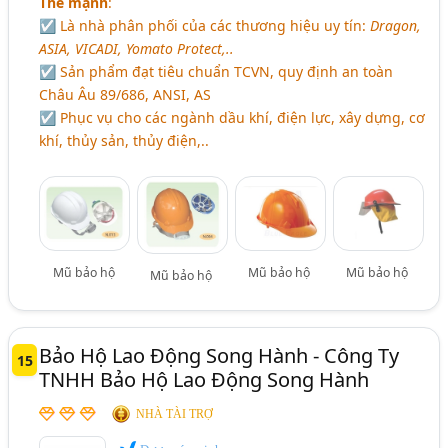
Thế mạnh
:
☑ Là nhà phân phối của các thương hiệu uy tín:
Dragon,
ASIA, VICADI, Yomato Protect,..
☑ Sản phẩm đạt tiêu chuẩn TCVN, quy định an toàn
Châu Âu 89/686, ANSI, AS
☑ Phục vụ cho các ngành dầu khí, điện lực, xây dựng, cơ
khí, thủy sản, thủy điện,..
Mũ bảo hộ
Mũ bảo hộ
Mũ bảo hộ
Mũ bảo hộ
Bảo Hộ Lao Động Song Hành - Công Ty
15
TNHH Bảo Hộ Lao Động Song Hành
NHÀ TÀI TRỢ