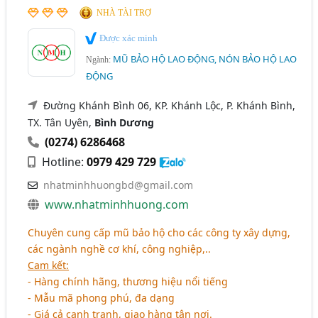
NHÀ TÀI TRỢ
Được xác minh
MŨ BẢO HỘ LAO ĐỘNG, NÓN BẢO HỘ LAO
Ngành:
ĐỘNG
Đường Khánh Bình 06, KP. Khánh Lộc, P. Khánh Bình,
TX. Tân Uyên,
Bình Dương
(0274) 6286468
Hotline:
0979 429 729
nhatminhhuongbd@gmail.com
www.nhatminhhuong.com
Chuyên cung cấp mũ bảo hộ cho các công ty xây dựng,
các ngành nghề cơ khí, công nghiệp,..
Cam kết:
- Hàng chính hãng, thương hiệu nổi tiếng
- Mẫu mã phong phú, đa dạng
- Giá cả cạnh tranh, giao hàng tận nơi.