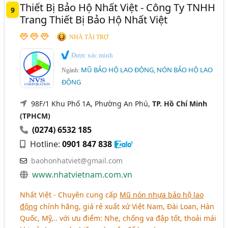
Thiết Bị Bảo Hộ Nhất Việt - Công Ty TNHH
9
Trang Thiết Bị Bảo Hộ Nhất Việt
NHÀ TÀI TRỢ
Được xác minh
MŨ BẢO HỘ LAO ĐỘNG, NÓN BẢO HỘ LAO
Ngành:
ĐỘNG
98F/1 Khu Phố 1A, Phường An Phú,
TP. Hồ Chí Minh
(TPHCM)
(0274) 6532 185
Hotline:
0901 847 838
baohonhatviet@gmail.com
www.nhatvietnam.com.vn
Nhất Việt - Chuyên cung cấp
Mũ nón nhựa bảo hộ lao
động
chính hãng, giá rẻ xuất xứ Việt Nam, Đài Loan, Hàn
Quốc, Mỹ,.. với ưu điểm: Nhẹ, chống va đập tốt, thoải mái