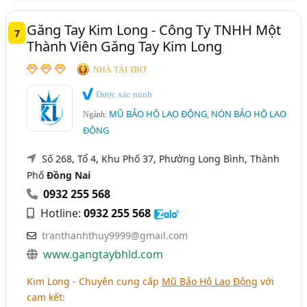
Găng Tay Kim Long - Công Ty TNHH Một
7
Thành Viên Găng Tay Kim Long
NHÀ TÀI TRỢ
Được xác minh
MŨ BẢO HỘ LAO ĐỘNG, NÓN BẢO HỘ LAO
Ngành:
ĐỘNG
Số 268, Tổ 4, Khu Phố 37, Phường Long Bình, Thành
Phố
Đồng Nai
0932 255 568
Hotline:
0932 255 568
tranthanhthuy9999@gmail.com
www.gangtaybhld.com
Kim Long - Chuyên cung cấp
Mũ Bảo Hộ Lao Động
với
cam kết: