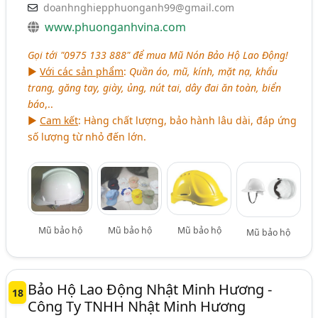
doanhnghiepphuonganh99@gmail.com
www.phuonganhvina.com
Gọi tới "0975 133 888" để mua Mũ Nón Bảo Hộ Lao Động!
►
Với các sản phẩm
:
Quần áo, mũ, kính, mặt nạ, khẩu
trang, găng tay, giày, ủng, nút tai, dây đai ăn toàn, biển
báo
,..
►
Cam kết
: Hàng chất lượng, bảo hành lâu dài, đáp ứng
số lượng từ nhỏ đến lớn.
Mũ bảo hộ
Mũ bảo hộ
Mũ bảo hộ
Mũ bảo hộ
Bảo Hộ Lao Động Nhật Minh Hương -
18
Công Ty TNHH Nhật Minh Hương