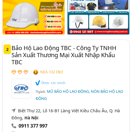
Bảo Hộ Lao Động TBC - Công Ty TNHH
2
Sản Xuất Thương Mại Xuất Nhập Khẩu
TBC
NHÀ TÀI TRỢ
Được xác minh
MŨ BẢO HỘ LAO ĐỘNG, NÓN BẢO HỘ LAO
Ngành:
ĐỘNG
Biệt Thự 22, Lô 16-B1 Làng Việt Kiều Châu Âu, Q. Hà
Đông,
Hà Nội
0911 377 997