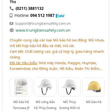
Thọ
(0211) 3881132
Hotline:
094 512 1987
Support@trungkiensafety.com.vn
www.trungkiensafety.com.vn
Chuyên cung cấp các loại Mũ bảo hộ lao động: Mũ nhựa,
mũ kết hợp bảo hộ đầu và mặt, mũ vải.
Cam kết: Chất lượng cao, giá cả hợp lý, giao hàng nhanh
chóng.
Đối tác tiêu biểu
: Nhà máy Honda, Piaggio, Huyndai,
Eurowindow, chợ Đồng Xuân, Yết Kiêu, Đoàn Thị Điểm,..
Mũ bảo hộ
Mũ cứng bảo
Mũ Thùy
Mũ bảo hộ
Tanizawa JP
hộ Thùy Dương
Dương N30 có