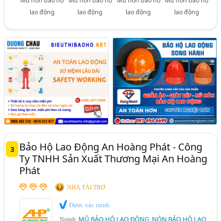
Mũ nón bảo hộ
Mũ nón bảo hộ
Mũ nón bảo hộ
Mũ nón bảo hộ
lao động
lao động
lao động
lao động
Bảo Hộ Lao Động An Hoàng Phát - Công
3
Ty TNHH Sản Xuất Thương Mại An Hoàng
Phát
NHÀ TÀI TRỢ
Được xác minh
MŨ BẢO HỘ LAO ĐỘNG, NÓN BẢO HỘ LAO
Ngành: