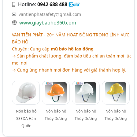
Hotline:
0942 688 488
vantienphatsafety@gmail.com
www.giaybaoho360.com
VẠN TIẾN PHÁT - 20+ NĂM HOẠT ĐỘNG TRONG LĨNH VỰC
BẢO HỘ
Chuyên
: Cung cấp
mũ bảo hộ lao động
→ Sản phẩm chất lượng, đảm bảo tiêu chí an toàn mọi lúc
mọi nơi
→ Cung ứng nhanh mọi đơn hàng với giá thành hợp lý.
Nón bảo hộ
Nón bảo hộ
Nón bảo hộ
Nón bảo hộ
SSEDA Hàn
Thùy Dương
Thùy Dương
Thùy Dương
Quốc