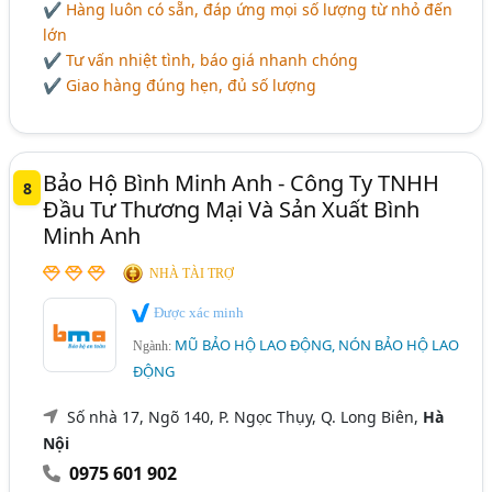
✔ Hàng luôn có sẵn, đáp ứng mọi số lượng từ nhỏ đến
lớn
✔ Tư vấn nhiệt tình, báo giá nhanh chóng
✔ Giao hàng đúng hẹn, đủ số lượng
Bảo Hộ Bình Minh Anh - Công Ty TNHH
8
Đầu Tư Thương Mại Và Sản Xuất Bình
Minh Anh
NHÀ TÀI TRỢ
Được xác minh
MŨ BẢO HỘ LAO ĐỘNG, NÓN BẢO HỘ LAO
Ngành:
ĐỘNG
Số nhà 17, Ngõ 140, P. Ngọc Thụy, Q. Long Biên,
Hà
Nội
0975 601 902