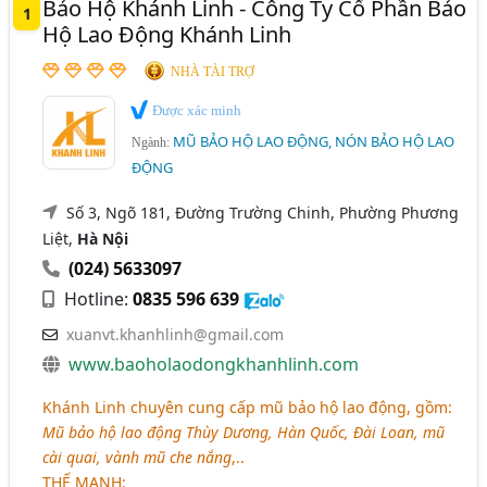
Bảo Hộ Khánh Linh - Công Ty Cổ Phần Bảo
1
Thái Bình
Thái Nguyên
TP. Cần Thơ
Hộ Lao Động Khánh Linh
Vĩnh Phúc
Đắk Lắk
Bắc Giang
Hà Nam
NHÀ TÀI TRỢ
Hải Dương
Long An
Ninh Bình
Được xác minh
MŨ BẢO HỘ LAO ĐỘNG, NÓN BẢO HỘ LAO
Quảng Nam
Quảng Ngãi
Tây Ninh
Ngành:
ĐỘNG
Số 3, Ngõ 181, Đường Trường Chinh, Phường Phương
Liệt,
Hà Nội
(024) 5633097
Hotline:
0835 596 639
xuanvt.khanhlinh@gmail.com
www.baoholaodongkhanhlinh.com
Khánh Linh chuyên cung cấp mũ bảo hộ lao động, gồm:
Mũ bảo hộ lao động Thùy Dương, Hàn Quốc, Đài Loan, mũ
cài quai, vành mũ che nắng
,..
THẾ MẠNH
: