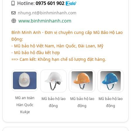
Hotline:
0975 601 902
nhung.nt@binhminhanh.com
www.binhminhanh.com
Bình Minh Anh - Đơn vị chuyên cung cấp Mũ Bảo Hộ Lao
Động:
- Mũ bảo hộ Việt Nam, Hàn Quốc, Đài Loan, Mỹ
- Mũ bảo hộ đầu kết hợp
==> Cam kết: Không hạn chế số lượng đặt hàng.
Mũ an toàn
Mũ bảo hộ lao
Mũ bảo hộ lao
Mũ bảo hộ lao
Hàn Quốc
động
động
động
Kukje