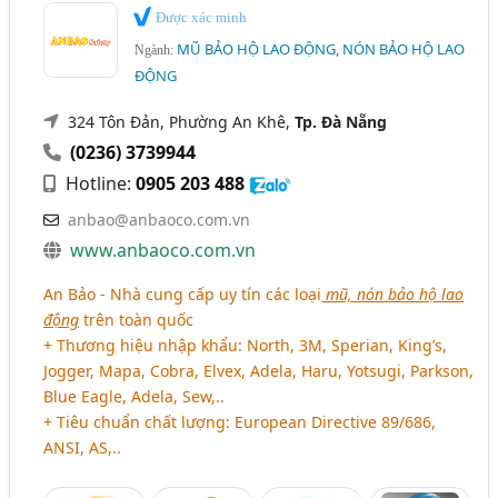
Được xác minh
MŨ BẢO HỘ LAO ĐỘNG, NÓN BẢO HỘ LAO
Ngành:
ĐỘNG
324 Tôn Đản, Phường An Khê,
Tp. Đà Nẵng
(0236) 3739944
Hotline:
0905 203 488
anbao@anbaoco.com.vn
www.anbaoco.com.vn
An Bảo - Nhà cung cấp uy tín các loại
mũ, nón bảo hộ lao
động
trên toàn quốc
+ Thương hiệu nhập khẩu: North, 3M, Sperian, King’s,
Jogger, Mapa, Cobra, Elvex, Adela, Haru, Yotsugi, Parkson,
Blue Eagle, Adela, Sew,..
+ Tiêu chuẩn chất lượng: European Directive 89/686,
ANSI, AS,..