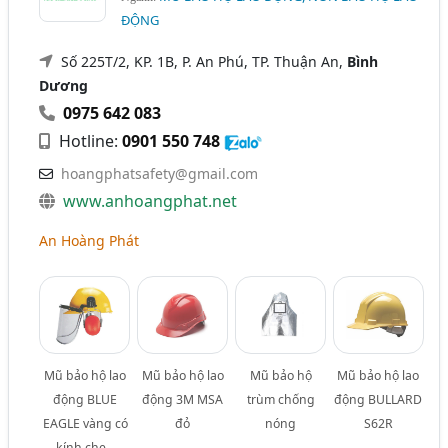
ĐỘNG
Số 225T/2, KP. 1B, P. An Phú, TP. Thuận An,
Bình
Dương
0975 642 083
Hotline:
0901 550 748
hoangphatsafety@gmail.com
www.anhoangphat.net
An Hoàng Phát
Mũ bảo hộ lao
Mũ bảo hộ lao
Mũ bảo hộ
Mũ bảo hộ lao
động BLUE
động 3M MSA
trùm chống
động BULLARD
EAGLE vàng có
đỏ
nóng
S62R
kính che –