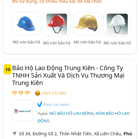
khi sử dụng, có nhiều màu sắc để lựa chọn.
Mũ nón bảo hộ
Mũ nón bảo hộ
Mũ nón bảo hộ
Mũ nón bảo hộ
Bảo Hộ Lao Động Trung Kiên - Công Ty
10
TNHH Sản Xuất Và Dịch Vụ Thương Mại
Trung Kiên
NHÀ TÀI TRỢ
Được xác minh
MŨ BẢO HỘ LAO ĐỘNG, NÓN BẢO HỘ LAO
Ngành:
ĐỘNG
Số 34, Đường Số 2, Thôn Nhật Tiến, Xã Liên Châu,
Phú