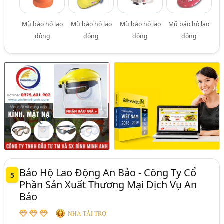
Mũ bảo hộ lao
Mũ bảo hộ lao
Mũ bảo hộ lao
Mũ bảo hộ lao
động
động
động
động
Bảo Hộ Lao Động An Bảo - Công Ty Cổ
5
Phần Sản Xuất Thương Mại Dịch Vụ An
Bảo
NHÀ TÀI TRỢ