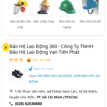
Bảo vệ đầu kết
Nón chữa cháy
Nón bảo hộ
Nón bảo hộ nội
hợp
ngoại
Bảo Hộ Lao Động 360 - Công Ty TNHH
6
Bảo Hộ Lao Động Vạn Tiến Phát
NHÀ TÀI TRỢ
Được xác minh
MŨ BẢO HỘ LAO ĐỘNG, NÓN BẢO HỘ LAO
Ngành:
ĐỘNG
1/3E Phan Văn Hớn, &#7844p Nam Lân, Xã Bà Điểm,
Huyện Hóc Môn,
TP. Hồ Chí Minh (TPHCM)
(028) 62530680