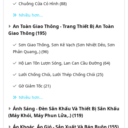
Chuông Cửa Có Hình
(88)
Nhiều hơn...
An Toàn Giao Thông - Trang Thiết Bị An Toàn
Giao Thông
(195)
Sơn Giao Thông, Sơn Kẻ Vạch (Sơn Nhiệt Dẻo, Sơn
Phản Quang,.)
(96)
Hộ Lan Tôn Lượn Sóng, Lan Can Cầu Đường
(64)
Lưới Chống Chói, Lưới Thép Chống Chói
(25)
Gờ Giảm Tốc
(21)
Nhiều hơn...
Ánh Sáng - Đèn Sân Khấu Và Thiết Bị Sân Khấu
(Máy Khói, Máy Phun Lửa,.)
(119)
Áo Khoác, Áo Gió - Sản Xuất Và Bán Buôn
(155)