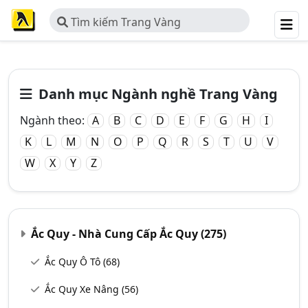
Tìm kiếm Trang Vàng
Danh mục Ngành nghề Trang Vàng
Ngành theo:
A
B
C
D
E
F
G
H
I
K
L
M
N
O
P
Q
R
S
T
U
V
W
X
Y
Z
Ắc Quy - Nhà Cung Cấp Ắc Quy
(275)
Ắc Quy Ô Tô
(68)
Ắc Quy Xe Nâng
(56)