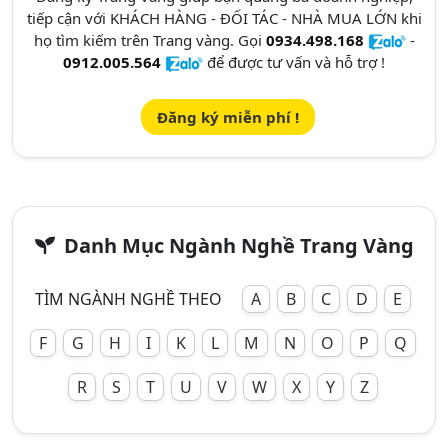
tiếp cận với KHÁCH HÀNG - ĐỐI TÁC - NHÀ MUA LỚN khi
họ tìm kiếm trên Trang vàng. Gọi
0934.498.168
-
0912.005.564
để được tư vấn và hỗ trợ !
Đăng ký miễn phí !
Danh Mục Ngành Nghề Trang Vàng
TÌM NGÀNH NGHỀ THEO
A
B
C
D
E
F
G
H
I
K
L
M
N
O
P
Q
R
S
T
U
V
W
X
Y
Z