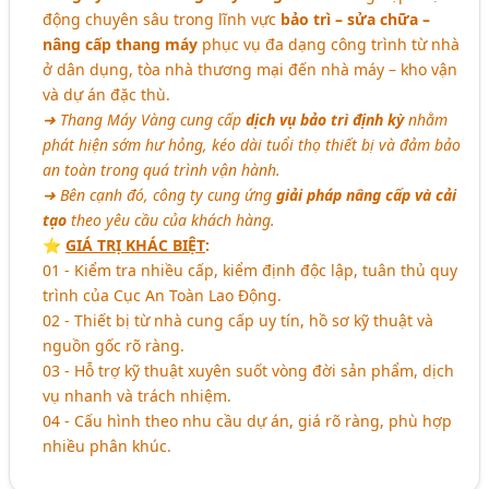
động chuyên sâu trong lĩnh vực
bảo trì – sửa chữa –
nâng cấp thang máy
phục vụ đa dạng công trình từ nhà
ở dân dụng, tòa nhà thương mại đến nhà máy – kho vận
và dự án đặc thù.
➜ Thang Máy Vàng cung cấp
dịch vụ bảo trì định kỳ
nhằm
phát hiện sớm hư hỏng, kéo dài tuổi thọ thiết bị và đảm bảo
an toàn trong quá trình vận hành.
➜ Bên cạnh đó, công ty cung ứng
giải pháp nâng cấp và cải
tạo
theo yêu cầu của khách hàng.
⭐️
GIÁ TRỊ KHÁC BIỆT
:
01 - Kiểm tra nhiều cấp, kiểm định độc lập, tuân thủ quy
trình của Cục An Toàn Lao Động.
02 - Thiết bị từ nhà cung cấp uy tín, hồ sơ kỹ thuật và
nguồn gốc rõ ràng.
03 - Hỗ trợ kỹ thuật xuyên suốt vòng đời sản phẩm, dịch
vụ nhanh và trách nhiệm.
04 - Cấu hình theo nhu cầu dự án, giá rõ ràng, phù hợp
nhiều phân khúc.