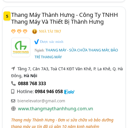
Thang Máy Thành Hưng - Công Ty TNHH
5
Thang Máy Và Thiết Bị Thành Hưng
NHÀ TÀI TRỢ
Được xác minh
THANG MÁY - SỬA CHỮA THANG MÁY, BẢO
Ngành:
TRÌ THANG MÁY
Tầng 7, Căn 7A3, Toà CT4 KĐT Văn Khê, P. La Khê, Q. Hà
Đông,
Hà Nội
0888 768 333
Hotline:
0984 946 058
bienelevator@gmail.com
www.thangmaythanhhung.com.vn
Thang máy Thành Hưng - Đơn vị sửa chữa và bảo dưỡng
thang máy uy tín đã có gần 10 năm kinh nghiệm