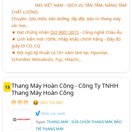
aaaaaaaaaa
IMS VIỆT NAM - DỊCH VỤ TẬN TÂM, NÂNG TẦM
CHẤT LƯỢNG
Chuyên:
Sửa chữa, bảo dưỡng, lắp đặt, bảo trì thang máy
các loại,..
★ Đạt chứng nhận
ISO 9001:2015
- Công nghệ Châu Âu
★ Linh kiện mới 100%, nhập khẩu chính hãng - Đầy đủ
giấy tờ CO, CQ
★ Đội ngũ kỹ thuật có 10+ năm làm tại: Hyundai,
Schindler, Mitsubishi, Fuji, Hitachi,..
Thang Máy Hoàn Công - Công Ty TNHH
13
Thang Máy Hoàn Công
NHÀ TÀI TRỢ
Được xác minh
THANG MÁY - SỬA CHỮA THANG MÁY, BẢO
Ngành:
TRÌ THANG MÁY