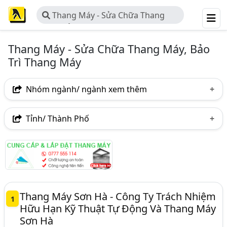
Thang Máy - Sửa Chữa Thang
Máy, Bảo Trì Thang Máy
Thang Máy - Sửa Chữa Thang Máy, Bảo
Trì Thang Máy
Nhóm ngành/ ngành xem thêm
Ngành nghề
Tỉnh/ Thành Phố
Thang Máy - Sửa Chữa Thang Máy, Bảo Trì Thang Máy
Hà Nội
TP. Hồ Chí Minh (TPHCM)
Đồng Nai
(325)
Bình Dương
Lâm Đồng
Tp. Đà Nẵng
Ngành xem thêm
TP. Hải Phòng
An Giang
Bà Rịa-Vũng Tàu
Thang Máy - Công Ty Thang Máy, Sản Xuất Và Lắp Đặt
Thang Máy Sơn Hà - Công Ty Trách Nhiệm
Thang Máy (543)
1
Bắc Ninh
Bình Phước
Hưng Yên
Hà Tĩnh
Hữu Hạn Kỹ Thuật Tự Động Và Thang Máy
Thang Máy - Thiết Bị, Phụ Tùng Và Linh Kiện Thang
Sơn Hà
Khánh Hòa
Nghệ An
Quảng Ninh
Máy (182)