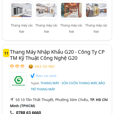
Thang máy các
Thang máy các
Thang máy các
Thang máy các
loại
loại
loại
loại
Thang Máy Nhập Khẩu G20 - Công Ty CP
11
TM Kỹ Thuật Công Nghệ G20
NHÀ TÀI TRỢ
Được xác minh
THANG MÁY - SỬA CHỮA THANG MÁY, BẢO
Ngành:
TRÌ THANG MÁY
Số 10 Tôn Thất Thuyết, Phường Xóm Chiếu,
TP. Hồ Chí
Minh (TPHCM)
0788 63 6660