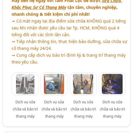
Hãy liên hệ ngay với Tâm Phát Lộc để được
Sửa Chữa,
Khắc Phục Sự Cố Thang Máy
tận tâm, chuyên nghiệp,
nhanh chóng & tiết kiệm chi phí nhất!
➞ Có mặt ngay tại địa điểm sửa chữa KHÔNG quá 2 tiếng
sau khi nhận được yêu cầu tại Tp. HCM, KHÔNG quá 4
tiếng đối với các tỉnh lân cận.
➞ Tiếp nhận thông tin, thực hiện bảo dưỡng, sửa chữa sự
cố thang máy 24/24.
➞ Cung cấp dịch vụ bảo trì định kỳ & trang trí thang máy
theo yêu cầu.
Dịch vụ sửa
Dịch vụ sửa
Dịch vụ sửa
Dịch vụ sửa
chữa và bảo trì
chữa và bảo trì
chữa và bảo trì
chữa và bảo trì
thang máy
thang máy
thang máy
thang máy