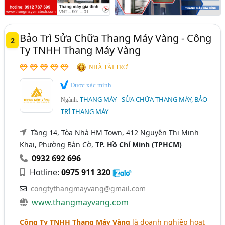
Bảo Trì Sửa Chữa Thang Máy Vàng - Công
2
Ty TNHH Thang Máy Vàng
NHÀ TÀI TRỢ
Được xác minh
THANG MÁY - SỬA CHỮA THANG MÁY, BẢO
Ngành:
TRÌ THANG MÁY
Tầng 14, Tòa Nhà HM Town, 412 Nguyễn Thị Minh
Khai, Phường Bàn Cờ,
TP. Hồ Chí Minh (TPHCM)
0932 692 696
Hotline:
0975 911 320
congtythangmayvang@gmail.com
www.thangmayvang.com
Công Ty TNHH Thang Máy Vàng
là doanh nghiệp hoạt