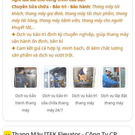
Chuyên Sửa chữa - Bảo trì - Bảo hành:
Thang máy tải
khách, thang máy gia đình, thang máy tải thực phẩm, thang
máy tải hàng, thang máy bệnh viện, thang máy cho người
khuyết tật,..
✚ Dịch vụ bảo trì định kỳ chuyên nghiệp, giúp thang máy
vận hành ổn định, bền bỉ
✚ Cam kết giá cả hợp lý, minh bạch, đi kèm chất lượng
sản phẩm và dịch vụ vượt trội.
Dịch vụ bảo
Dịch vụ bảo trì
Dịch vụ bảo trì
Dịch vụ lắp đặt
hành thang
sửa chữa thang
thang máy
thang máy
máy
máy 24/7
Thang Máy ITEK Elevator - Công Ty CP