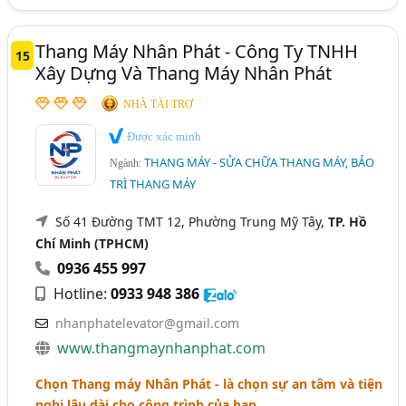
Thang Máy Nhân Phát - Công Ty TNHH
15
Xây Dựng Và Thang Máy Nhân Phát
NHÀ TÀI TRỢ
Được xác minh
THANG MÁY - SỬA CHỮA THANG MÁY, BẢO
Ngành:
TRÌ THANG MÁY
Số 41 Đường TMT 12, Phường Trung Mỹ Tây,
TP. Hồ
Chí Minh (TPHCM)
0936 455 997
Hotline:
0933 948 386
nhanphatelevator@gmail.com
www.thangmaynhanphat.com
Chọn Thang máy Nhân Phát - là chọn sự an tâm và tiện
nghi lâu dài cho công trình của bạn