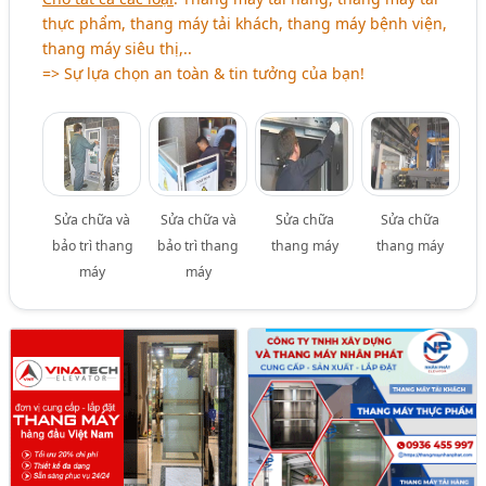
thực phẩm, thang máy tải khách, thang máy bệnh viện,
thang máy siêu thị,..
=> Sự lựa chọn an toàn & tin tưởng của bạn!
Sửa chữa và
Sửa chữa và
Sửa chữa
Sửa chữa
bảo trì thang
bảo trì thang
thang máy
thang máy
máy
máy