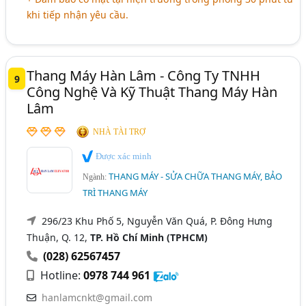
khi tiếp nhận yêu cầu.
Thang Máy Hàn Lâm - Công Ty TNHH
9
Công Nghệ Và Kỹ Thuật Thang Máy Hàn
Lâm
NHÀ TÀI TRỢ
Được xác minh
THANG MÁY - SỬA CHỮA THANG MÁY, BẢO
Ngành:
TRÌ THANG MÁY
296/23 Khu Phố 5, Nguyễn Văn Quá, P. Đông Hưng
Thuận, Q. 12,
TP. Hồ Chí Minh (TPHCM)
(028) 62567457
Hotline:
0978 744 961
hanlamcnkt@gmail.com