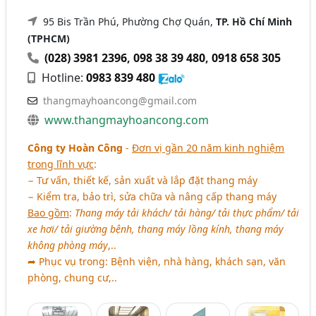
95 Bis Trần Phú, Phường Chợ Quán,
TP. Hồ Chí Minh
(TPHCM)
(028) 3981 2396
,
098 38 39 480
,
0918 658 305
Hotline:
0983 839 480
thangmayhoancong@gmail.com
www.thangmayhoancong.com
Công ty Hoàn Công
-
Đơn vị gần 20 năm kinh nghiệm
trong lĩnh vực
:
− Tư vấn, thiết kế, sản xuất và lắp đặt thang máy
− Kiểm tra, bảo trì, sửa chữa và nâng cấp thang máy
Bao gồm
:
Thang máy tải khách/ tải hàng/ tải thực phẩm/ tải
xe hơi/ tải giường bệnh, thang máy lồng kính, thang máy
không phòng máy
,..
➦ Phục vụ trong: Bệnh viện, nhà hàng, khách sạn, văn
phòng, chung cư,..