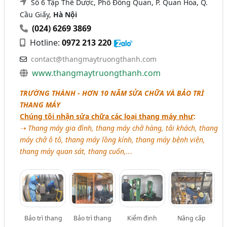
Số 6 Tập Thể Dược, Phố Đông Quan, P. Quan Hoa, Q.
Cầu Giấy,
Hà Nội
(024) 6269 3869
Hotline:
0972 213 220
contact@thangmaytruongthanh.com
www.thangmaytruongthanh.com
TRƯỜNG THÀNH - HƠN 10 NĂM SỬA CHỮA VÀ BẢO TRÌ
THANG MÁY
Chúng tôi nhận sửa chữa các loại thang máy như
:
➝ Thang máy gia đình, thang máy chở hàng, tải khách, thang
máy chở ô tô, thang máy lồng kính, thang máy bệnh viện,
thang máy quan sát, thang cuốn,..
.
Bảo trì thang
Bảo trì thang
Kiểm định
Nâng cấp