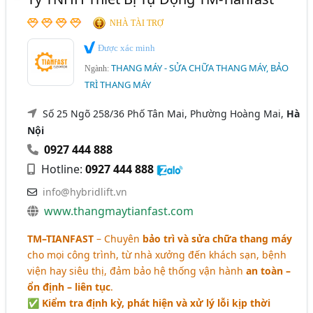
NHÀ TÀI TRỢ
Được xác minh
THANG MÁY - SỬA CHỮA THANG MÁY, BẢO
Ngành:
TRÌ THANG MÁY
Số 25 Ngõ 258/36 Phố Tân Mai, Phường Hoàng Mai,
Hà
Nội
0927 444 888
Hotline:
0927 444 888
info@hybridlift.vn
www.thangmaytianfast.com
TM–TIANFAST
– Chuyên
bảo trì và sửa chữa thang máy
cho mọi công trình, từ nhà xưởng đến khách sạn, bệnh
viện hay siêu thị, đảm bảo hệ thống vận hành
an toàn –
ổn định – liên tục
.
✅ Kiểm tra định kỳ, phát hiện và xử lý lỗi kịp thời