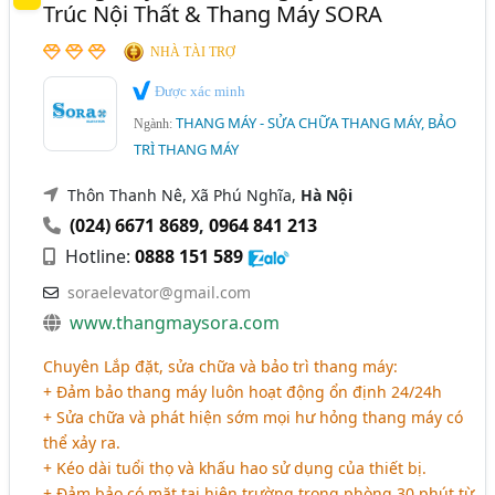
Trúc Nội Thất & Thang Máy SORA
NHÀ TÀI TRỢ
Được xác minh
THANG MÁY - SỬA CHỮA THANG MÁY, BẢO
Ngành:
TRÌ THANG MÁY
Thôn Thanh Nê, Xã Phú Nghĩa,
Hà Nội
(024) 6671 8689
,
0964 841 213
Hotline:
0888 151 589
soraelevator@gmail.com
www.thangmaysora.com
Chuyên Lắp đặt, sửa chữa và bảo trì thang máy:
+ Đảm bảo thang máy luôn hoạt động ổn định 24/24h
+ Sửa chữa và phát hiện sớm mọi hư hỏng thang máy có
thể xảy ra.
+ Kéo dài tuổi thọ và khấu hao sử dụng của thiết bị.
+ Đảm bảo có mặt tại hiện trường trong phòng 30 phút từ