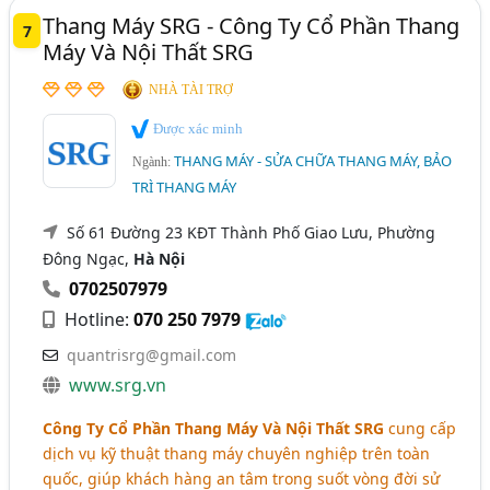
Thang Máy SRG - Công Ty Cổ Phần Thang
7
Máy Và Nội Thất SRG
NHÀ TÀI TRỢ
Được xác minh
THANG MÁY - SỬA CHỮA THANG MÁY, BẢO
Ngành:
TRÌ THANG MÁY
Số 61 Đường 23 KĐT Thành Phố Giao Lưu, Phường
Đông Ngạc,
Hà Nội
0702507979
Hotline:
070 250 7979
quantrisrg@gmail.com
www.srg.vn
Công Ty Cổ Phần Thang Máy Và Nội Thất SRG
cung cấp
dịch vụ kỹ thuật thang máy chuyên nghiệp trên toàn
quốc, giúp khách hàng an tâm trong suốt vòng đời sử