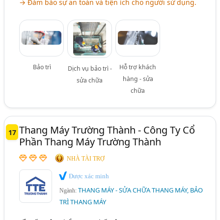
→ Đảm bảo sự an toàn và tiện ích cho người sử dụng.
Bảo trì
Hỗ trợ khách
Dịch vụ bảo trì -
hàng - sửa
sửa chữa
chữa
Thang Máy Trường Thành - Công Ty Cổ
17
Phần Thang Máy Trường Thành
NHÀ TÀI TRỢ
Được xác minh
THANG MÁY - SỬA CHỮA THANG MÁY, BẢO
Ngành:
TRÌ THANG MÁY