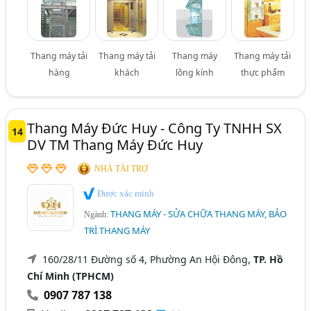
Thang máy tải
Thang máy tải
Thang máy
Thang máy tải
hàng
khách
lồng kính
thực phẩm
Thang Máy Đức Huy - Công Ty TNHH SX
14
DV TM Thang Máy Đức Huy
NHÀ TÀI TRỢ
Được xác minh
THANG MÁY - SỬA CHỮA THANG MÁY, BẢO
Ngành:
TRÌ THANG MÁY
160/28/11 Đường số 4, Phường An Hội Đông,
TP. Hồ
Chí Minh (TPHCM)
0907 787 138