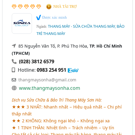
Quảng Trị
Sơn La
Thái Bình
Thanh Hóa
NHÀ TÀI TRỢ
Thừa Thiên Huế
TP. Cần Thơ
Vĩnh Phúc
Được xác minh
THANG MÁY - SỬA CHỮA THANG MÁY, BẢO
Ngành:
Bắc Giang
Bình Định
Hải Dương
Long An
TRÌ THANG MÁY
Ninh Thuận
Quảng Bình
Tây Ninh
85 Nguyễn Văn Tố, P. Phú Thọ Hòa,
TP. Hồ Chí Minh
(TPHCM)
(028) 3812 6579
Hotline:
0983 254 951
thangmaysonha@gmail.com
www.thangmaysonha.com
Dịch vụ Sửa Chữa & Bảo Trì Thang Máy Sơn Hà:
★★★ 3 NHẤT: Nhanh nhất − Hiệu quả nhất − Chi phí
thấp nhất
★★ 2 KHÔNG: Không ngại khó − Không ngại xa
★ 1 TINH THẦN: Nhiệt tình − Trách nhiệm − Uy tín
Cho tất cả các loại
: Thang máy tải hàng, thang máy tải