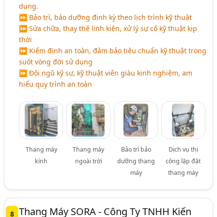
dụng.
⏩ Bảo trì, bảo dưỡng định kỳ theo lịch trình kỹ thuật
⏩ Sửa chữa, thay thế linh kiện, xử lý sự cố kỹ thuật kịp
thời
⏩ Kiểm định an toàn, đảm bảo tiêu chuẩn kỹ thuật trong
suốt vòng đời sử dụng
⏩ Đội ngũ kỹ sư, kỹ thuật viên giàu kinh nghiệm, am
hiểu quy trình an toàn
Thang máy
Thang máy
Bảo trì bảo
Dịch vụ thi
kính
ngoài trời
dưỡng thang
công lặp đặt
máy
thang máy
Thang Máy SORA - Công Ty TNHH Kiến
8