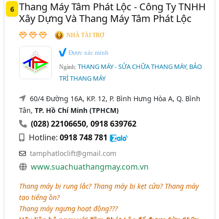
Thang Máy Tâm Phát Lộc - Công Ty TNHH
6
Xây Dựng Và Thang Máy Tâm Phát Lộc
NHÀ TÀI TRỢ
Được xác minh
THANG MÁY - SỬA CHỮA THANG MÁY, BẢO
Ngành:
TRÌ THANG MÁY
60/4 Đường 16A, KP. 12, P. Bình Hưng Hòa A, Q. Bình
Tân,
TP. Hồ Chí Minh (TPHCM)
(028) 22106650
,
0918 639762
Hotline:
0918 748 781
tamphatloclift@gmail.com
www.suachuathangmay.com.vn
Thang máy bị rung lắc? Thang máy bị kẹt cửa? Thang máy
tạo tiếng ồn?
Thang máy ngưng hoạt động???