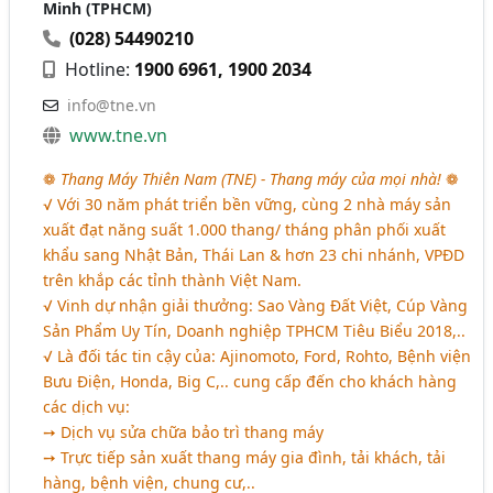
Minh (TPHCM)
(028) 54490210
Hotline:
1900 6961, 1900 2034
info@tne.vn
www.tne.vn
❁
Thang Máy Thiên Nam (TNE) - Thang máy của mọi nhà!
❁
√ Với 30 năm phát triển bền vững, cùng 2 nhà máy sản
xuất đạt năng suất 1.000 thang/ tháng phân phối xuất
khẩu sang Nhật Bản, Thái Lan & hơn 23 chi nhánh, VPĐD
trên khắp các tỉnh thành Việt Nam.
√ Vinh dự nhận giải thưởng: Sao Vàng Đất Việt, Cúp Vàng
Sản Phẩm Uy Tín, Doanh nghiệp TPHCM Tiêu Biểu 2018,..
√ Là đối tác tin cậy của: Ajinomoto, Ford, Rohto, Bệnh viện
Bưu Điện, Honda, Big C,.. cung cấp đến cho khách hàng
các dịch vụ:
➙ Dịch vụ sửa chữa bảo trì thang máy
➙ Trực tiếp sản xuất thang máy gia đình, tải khách, tải
hàng, bệnh viện, chung cư,..