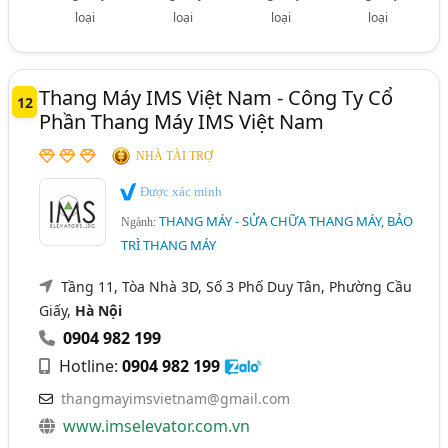
loại
loại
loại
loại
Thang Máy IMS Việt Nam - Công Ty Cổ
12
Phần Thang Máy IMS Việt Nam
NHÀ TÀI TRỢ
Được xác minh
THANG MÁY - SỬA CHỮA THANG MÁY, BẢO
Ngành:
TRÌ THANG MÁY
Tầng 11, Tòa Nhà 3D, Số 3 Phố Duy Tân, Phường Cầu
Giấy,
Hà Nội
0904 982 199
Hotline:
0904 982 199
thangmayimsvietnam@gmail.com
www.imselevator.com.vn