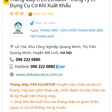
16
Dụng Cụ Cơ Khí Xuất Khẩu
NHÀ TÀI TRỢ
Được xác minh
THANG MÁY - SỬA CHỮA THANG MÁY, BẢO
Ngành:
TRÌ THANG MÁY
Lô 15A, Khu Công Nghiệp Quang Minh, Thị Trấn
Quang Minh, Huyện Mê Linh,
Hà Nội
096 222 0880
Hotline:
096 222 0880
www.itekelevator.com.vn
Thang Máy iTEK ELEVATOR
chuyên sửa chữa và bảo trì
thang máy bao gồm khảo sát, chẩn đoán và sửa chữa các
lỗi kỹ thuật trên thang máy.
→ Giúp kéo dài tuổi thọ của thang máy và giảm thiểu
nguy cơ sự cố không mong muốn.