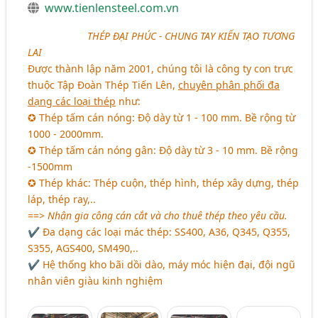
www.tienlensteel.com.vn
aaaaaaaaaa
THÉP ĐẠI PHÚC - CHUNG TAY KIẾN TẠO TƯƠNG
LAI
Được thành lập năm 2001, chúng tôi là công ty con trực
thuộc Tập Đoàn Thép Tiến Lên,
chuyên phân phối đa
dạng các loại thép
như:
✪ Thép tấm cán nóng: Độ dày từ 1 - 100 mm. Bề rộng từ
1000 - 2000mm.
✪ Thép tấm cán nóng gân: Độ dày từ 3 - 10 mm. Bề rộng
-1500mm
✪ Thép khác: Thép cuộn, thép hình, thép xây dựng, thép
láp, thép ray,..
==>
Nhận gia công cán cắt và cho thuê thép theo yêu cầu.
✔ Đa dạng các loại mác thép: SS400, A36, Q345, Q355,
S355, AGS400, SM490,..
✔ Hệ thống kho bãi dồi dào, máy móc hiện đại, đội ngũ
nhân viên giàu kinh nghiệm