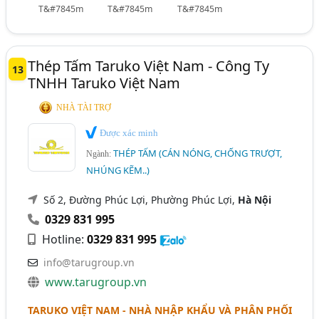
T&#7845m
T&#7845m
T&#7845m
Thép Tấm Taruko Việt Nam - Công Ty
13
TNHH Taruko Việt Nam
NHÀ TÀI TRỢ
Được xác minh
THÉP TẤM (CÁN NÓNG, CHỐNG TRƯỢT,
Ngành:
NHÚNG KẼM..)
Số 2, Đường Phúc Lợi, Phường Phúc Lợi,
Hà Nội
0329 831 995
Hotline:
0329 831 995
info@tarugroup.vn
www.tarugroup.vn
TARUKO VIỆT NAM - NHÀ NHẬP KHẨU VÀ PHÂN PHỐI