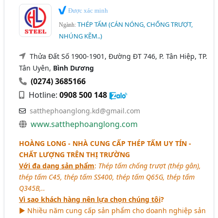
Được xác minh
THÉP TẤM (CÁN NÓNG, CHỐNG TRƯỢT,
Ngành:
NHÚNG KẼM..)
Thửa Đất Số 1900-1901, Đường ĐT 746, P. Tân Hiệp, TP.
Tân Uyên,
Bình Dương
(0274) 3685166
Hotline:
0908 500 148
satthephoanglong.kd@gmail.com
www.satthephoanglong.com
HOÀNG LONG - NHÀ CUNG CẤP THÉP TẤM UY TÍN -
CHẤT LƯỢNG TRÊN THỊ TRƯỜNG
Với đa dạng sản phẩm
:
Thép tấm chống trượt (thép gân),
thép tấm C45, thép tấm SS400, thép tấm Q65G, thép tấm
Q345B,..
Vì sao khách hàng nên lựa chọn chúng tôi
?
► Nhiều năm cung cấp sản phẩm cho doanh nghiệp sản