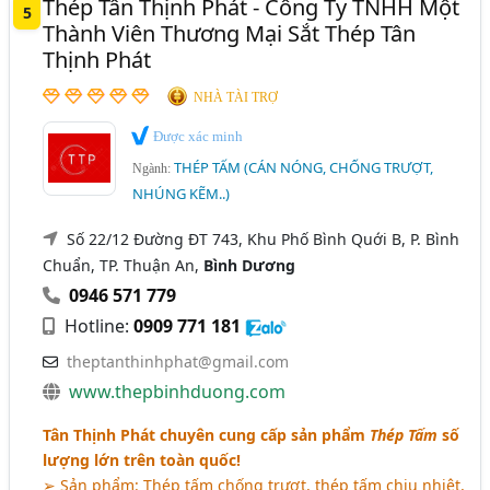
Thép Tân Thịnh Phát - Công Ty TNHH Một
5
Thành Viên Thương Mại Sắt Thép Tân
Thịnh Phát
NHÀ TÀI TRỢ
Được xác minh
THÉP TẤM (CÁN NÓNG, CHỐNG TRƯỢT,
Ngành:
NHÚNG KẼM..)
Số 22/12 Đường ĐT 743, Khu Phố Bình Quới B, P. Bình
Chuẩn, TP. Thuận An,
Bình Dương
0946 571 779
Hotline:
0909 771 181
theptanthinhphat@gmail.com
www.thepbinhduong.com
Tân Thịnh Phát chuyên cung cấp sản phẩm
Thép Tấm
số
lượng lớn trên toàn quốc!
➢
Sản phẩm
: Thép tấm chống trượt, thép tấm chịu nhiệt,