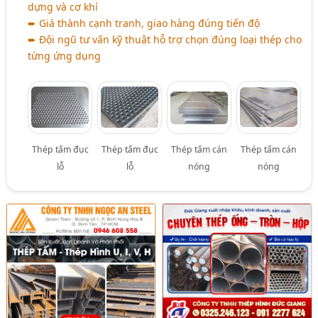
dựng và cơ khí
➨ Giá thành cạnh tranh, giao hàng đúng tiến độ
➨ Đội ngũ tư vấn kỹ thuật hỗ trợ chọn đúng loại thép cho
từng ứng dụng
Thép tấm đục
Thép tấm đục
Thép tấm cán
Thép tấm cán
lỗ
lỗ
nóng
nóng