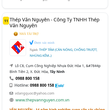
Thép Văn Nguyên - Công Ty TNHH Thép
11
Văn Nguyên
NHÀ TÀI TRỢ
Được xác minh
THÉP TẤM (CÁN NÓNG, CHỐNG TRƯỢT,
Ngành:
NHÚNG KẼM..)
Lô C8, Cụm Công Nghiệp Nhựa Đức Hòa 1, &#7844p
Bình Tiền 2, X. Đức Hòa,
Tây Ninh
0988 800 158
Hotline:
0988 800 158
vdangquoc@yahoo.com
www.thepvannguyen.com.vn
VĂN NGUYÊN
- 14 năm kinh nghiệm cung cấp các chủng