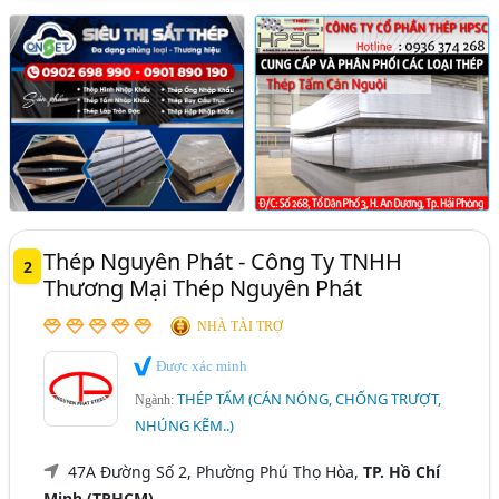
Thép Nguyên Phát - Công Ty TNHH
2
Thương Mại Thép Nguyên Phát
NHÀ TÀI TRỢ
Được xác minh
THÉP TẤM (CÁN NÓNG, CHỐNG TRƯỢT,
Ngành:
NHÚNG KẼM..)
47A Đường Số 2, Phường Phú Thọ Hòa,
TP. Hồ Chí
Minh (TPHCM)