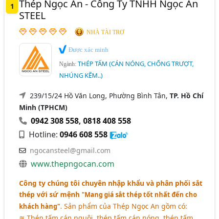
Thép Ngọc An - Công Ty TNHH Ngọc An
1
Thép Cuộn (Cán Nóng, Cán Nguội, Mạ Kẽm,..) (243)
Thái Nguyên
Thừa Thiên Huế
Bắc Cạn
STEEL
Thép Chế Tạo (185)
Bắc Giang
Bình Định
Gia Lai
Hải Dương
NHÀ TÀI TRỢ
Thép - Thép Nhập Khẩu (96)
Kiên Giang
Kon Tum
Long An
Quảng Nam
Được xác minh
Thép - Nhà Sản Xuất Thép (94)
THÉP TẤM (CÁN NÓNG, CHỐNG TRƯỢT,
Quảng Ngãi
Tây Ninh
Tiền Giang
Ngành:
NHÚNG KẼM..)
Phôi Kim Loại (Phôi Đồng, Nhôm, Sắt, Thép,.. Các Loại)
Vĩnh Long
(35)
239/15/24 Hồ Văn Long, Phường Bình Tân,
TP. Hồ Chí
Minh (TPHCM)
0942 308 558
,
0818 408 558
Hotline:
0946 608 558
ngocansteel@gmail.com
www.thepngocan.com
Công ty chúng tôi chuyên nhập khẩu và phân phối sắt
thép với sứ mệnh
"Mang giá sắt thép tốt nhất đến cho
. Sản phẩm của Thép Ngọc An gồm có:
khách hàng"
≋ Thép tấm cán nguội, thép tấm cán nóng, thép tấm