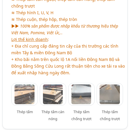
chống trượt
≋ Thép hình I, U, V, H
≋ Thép cuộn, thép hộp, thép tròn
►►
100% sản phẩm được nhập khẩu từ thương hiệu thép
Việt Nam, Pomina, Việt Úc,..
Lợi thế kinh doanh
:
+ Địa chỉ cung cấp đáng tin cậy của thị trường các tỉnh
miền Tây & miền Đông Nam Bộ
+ Kho bãi nằm trên quốc lộ 1A nối liền Đông Nam Bộ và
Đồng Bằng Sông Cửu Long rất thuận tiện cho xe tải ra vào
để xuất nhập hàng ngày đêm.
Thép tấm
Thép tấm cán
Thép tấm
Thép tấm
nóng
chống trượt
chống trượt