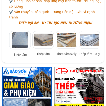
✔ Hàng luôn có sẵn, đáp ứng mọi kích thước, chủng loại,
số lượng
✔ Vận chuyển toàn quốc - Đúng tiến độ - Giá cả cạnh
tranh
THÉP ĐẠI AN - UY TÍN TẠO NÊN THƯƠNG HIỆU!
Thép tấm
Thép tấm 50 ly
Thép tấm 3-8 ly
Thép tấm