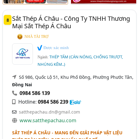
Sắt Thép Á Châu - Công Ty TNHH Thương
8
Mại Sắt Thép Á Châu
NHÀ TÀI TRỢ
Được xác minh
THÉP TẤM (CÁN NÓNG, CHỐNG TRƯỢT,
Ngành:
NHÚNG KẼM..)
Số 986, Quốc Lộ 51, Khu Phố Đồng, Phường Phước Tân,
Đồng Nai
0984 586 139
Hotline:
0984 586 239
satthepachau.dn@gmail.com
www.satthepachau.com
SẮT THÉP Á CHÂU - MANG ĐẾN GIẢI PHÁP VẬT LIỆU