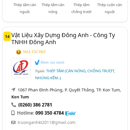
Thép tấm cán
Thép tấm cán
Thép tấm
Thép cuộn cán
nguội
nóng
chống trượt
nguội
Vật Liệu Xây Dựng Đông Anh - Công Ty
14
TNHH Đông Anh
NHÀ TÀI TRỢ
Được xác minh
THÉP TẤM (CÁN NÓNG, CHỐNG TRƯỢT,
Ngành:
NHÚNG KẼM..)
1067 Phan Đình Phùng, P. Quyết Thắng, TP. Kon Tum,
Kon Tum
(0260) 386 2781
Hotline:
090 350 4784
truonganhkt2011@gmail.com