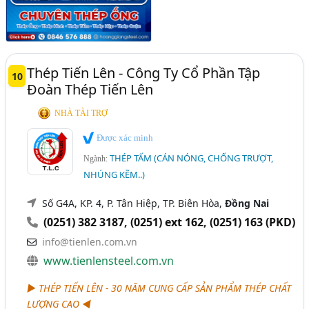
Thép Tiến Lên - Công Ty Cổ Phần Tập
10
Đoàn Thép Tiến Lên
NHÀ TÀI TRỢ
Được xác minh
THÉP TẤM (CÁN NÓNG, CHỐNG TRƯỢT,
Ngành:
NHÚNG KẼM..)
Số G4A, KP. 4, P. Tân Hiệp, TP. Biên Hòa,
Đồng Nai
(0251) 382 3187
,
(0251) ext 162
,
(0251) 163 (PKD)
info@tienlen.com.vn
www.tienlensteel.com.vn
► THÉP TIẾN LÊN - 30 NĂM CUNG CẤP SẢN PHẨM THÉP CHẤT
LƯỢNG CAO ◄