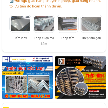
☑ Đội ngũ giao hàng chuyên nghiệp, giao hàng nhanh,
tối ưu tiến độ hoàn thành dự án.
Tấm inox
Thép cuộn mạ
Thép tấm
Thép tấm gân
kẽm