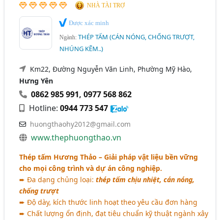
NHÀ TÀI TRỢ
Được xác minh
THÉP TẤM (CÁN NÓNG, CHỐNG TRƯỢT,
Ngành:
NHÚNG KẼM..)
Km22, Đường Nguyễn Văn Linh, Phường Mỹ Hào,
Hưng Yên
0862 985 991
,
0977 568 862
Hotline:
0944 773 547
huongthaohy2012@gmail.com
www.thephuongthao.vn
Thép tấm Hương Thảo – Giải pháp vật liệu bền vững
cho mọi công trình và dự án công nghiệp.
➨ Đa dạng chủng loại:
thép tấm chịu nhiệt, cán nóng,
chống trượt
➨ Độ dày, kích thước linh hoạt theo yêu cầu đơn hàng
➨ Chất lượng ổn định, đạt tiêu chuẩn kỹ thuật ngành xây