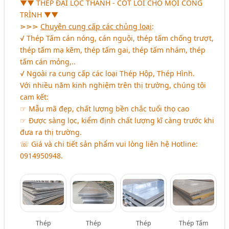
▼▼
THÉP ĐẠI LỘC THÀNH - CỐT LÕI CHO MỌI CÔNG
TRÌNH
▼▼
⋗⋗⋗
Chuyên cung cấp các chủng loại
:
√ Thép Tấm cán nóng, cán nguội, thép tấm chống trượt,
thép tấm mạ kẽm, thép tấm gai, thép tấm nhám, thép
tấm cán mỏng,..
√ Ngoài ra cung cấp các loại Thép Hộp, Thép Hình.
Với nhiều năm kinh nghiệm trên thị trường, chúng tôi
cam kết:
☞ Mẫu mã đẹp, chất lượng bền chắc tuổi thọ cao
☞ Được sàng lọc, kiểm định chất lượng kĩ càng trước khi
đưa ra thị trường.
☏ Giá và chi tiết sản phẩm vui lòng liên hệ Hotline:
0914950948.
Thép
Thép
Thép
Thép Tấm