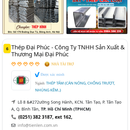
Thép Đại Phúc - Công Ty TNHH Sản Xuất &
6
Thương Mại Đại Phúc
NHÀ TÀI TRỢ
Được xác minh
THÉP TẤM (CÁN NÓNG, CHỐNG TRƯỢT,
Ngành:
NHÚNG KẼM..)
Lô 8 &#272ường Song Hành, KCN. Tân Tạo, P. Tân Tạo
A, Q. Bình Tân,
TP. Hồ Chí Minh (TPHCM)
(0251) 382 3187
,
ext 162
,
info@tienlen.com.vn