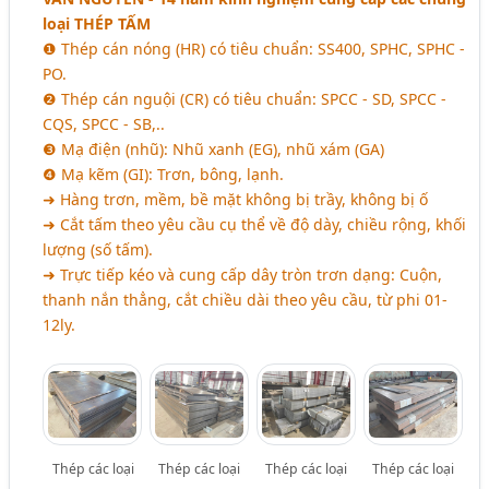
loại
THÉP TẤM
❶ Thép cán nóng (HR) có tiêu chuẩn: SS400, SPHC, SPHC -
PO.
❷ Thép cán nguội (CR) có tiêu chuẩn: SPCC - SD, SPCC -
CQS, SPCC - SB,..
❸ Mạ điện (nhũ): Nhũ xanh (EG), nhũ xám (GA)
❹ Mạ kẽm (GI): Trơn, bông, lạnh.
➜ Hàng trơn, mềm, bề mặt không bị trầy, không bị ố
➜ Cắt tấm theo yêu cầu cụ thể về độ dày, chiều rộng, khối
lượng (số tấm).
➜ Trực tiếp kéo và cung cấp dây tròn trơn dạng: Cuộn,
thanh nắn thẳng, cắt chiều dài theo yêu cầu, từ phi 01-
12ly.
Thép các loại
Thép các loại
Thép các loại
Thép các loại