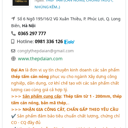
THÉP TẤM (CÁN NÓNG, CHỐNG TRƯỢT,
Ngành:
NHÚNG KẼM..)
Số 6 Ngõ 195/16/2 Vũ Xuân Thiều, P. Phúc Lợi, Q. Long
Biên,
Hà Nội
0365 297 777
Hotline:
0981 336 126
congtythepdaian@gmail.com
www.thepdaian.com
Đại An
là đơn vị uy tín chuyên kinh doanh các sản phẩm
thép tấm cán nóng
phục vụ cho ngành Xây dựng công
nghiệp, dân dụng, cơ khí chế tạo với các sản phẩm chất
lượng cao cùng giá cả hợp lý.
⋗⋗⋗
Sản phẩm cung cấp
: Thép tấm từ 1 - 200mm, thép
tấm cán nóng, bản mã thép
,..
⋗⋗⋗
NHẬN GIA CÔNG CẮT, CHẤN GẤP THEO YÊU CẦU
✔ Sản phẩm đảm bảo tiêu chuẩn chất lượng, chứng chỉ
CO - CQ đầy đủ