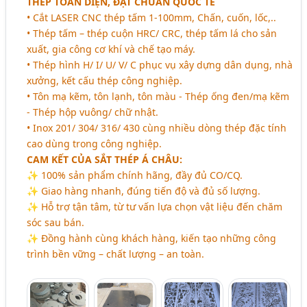
THÉP TOÀN DIỆN, ĐẠT CHUẨN QUỐC TẾ
• Cắt LASER CNC thép tấm 1-100mm, Chấn, cuốn, lốc,..
• Thép tấm – thép cuộn HRC/ CRC, thép tấm lá cho sản
xuất, gia công cơ khí và chế tạo máy.
• Thép hình H/ I/ U/ V/ C phục vụ xây dựng dân dụng, nhà
xưởng, kết cấu thép công nghiệp.
• Tôn mạ kẽm, tôn lạnh, tôn màu - Thép ống đen/mạ kẽm
- Thép hộp vuông/ chữ nhật.
• Inox 201/ 304/ 316/ 430 cùng nhiều dòng thép đặc tính
cao dùng trong công nghiệp.
CAM KẾT CỦA SẮT THÉP Á CHÂU:
✨ 100% sản phẩm chính hãng, đầy đủ CO/CQ.
✨ Giao hàng nhanh, đúng tiến độ và đủ số lượng.
✨ Hỗ trợ tận tâm, từ tư vấn lựa chọn vật liệu đến chăm
sóc sau bán.
✨ Đồng hành cùng khách hàng, kiến tạo những công
trình bền vững – chất lượng – an toàn.