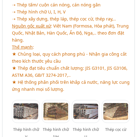
➝ Thép tấm/ cuộn cán nóng, cán nóng gân
➝ Thép hình chữ U, I, H, V
➝ Thép xây dựng, thép láp, thép cọc cừ, thép ray,..
Nguồn gốc xuất xứ
: Việt Nam (Formosa, Hòa phát), Trung
Quốc, Nhật Bản, Hàn Quốc, Ấn Độ, Nga,.. theo đơn đặt
hàng.
Thế mạnh
:
★ Chủng loại, quy cách phong phú - Nhận gia công cắt
theo kích thước yêu cầu
★ Thép đạt tiêu chuẩn chất lượng: JIS G3101, JIS G3106,
ASTM A36, GB/T 3274-2017,..
★ Hệ thống phân phối trên khắp cả nước, năng lực cung
ứng nhanh mọi số lượng.
Thép hình chữ
Thép hình chữ
Thép hình chữ
Thép cọc cừ
V
I/H
U