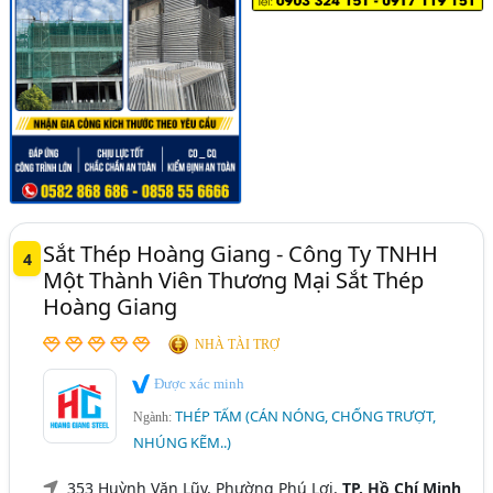
Sắt Thép Hoàng Giang - Công Ty TNHH
4
Một Thành Viên Thương Mại Sắt Thép
Hoàng Giang
NHÀ TÀI TRỢ
Được xác minh
THÉP TẤM (CÁN NÓNG, CHỐNG TRƯỢT,
Ngành:
NHÚNG KẼM..)
353 Huỳnh Văn Lũy, Phường Phú Lợi,
TP. Hồ Chí Minh