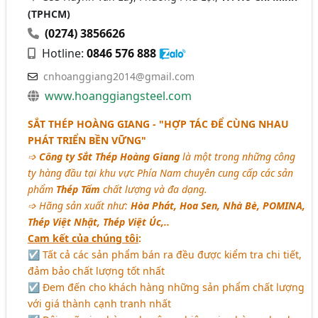
(TPHCM)
(0274) 3856626
Hotline:
0846 576 888
cnhoanggiang2014@gmail.com
www.hoanggiangsteel.com
SẮT THÉP HOÀNG GIANG - "HỢP TÁC ĐỂ CÙNG NHAU
PHÁT TRIỂN BỀN VỮNG"
➩
Công ty Sắt Thép Hoàng Giang
là một trong những công
ty hàng đầu tại khu vực Phía Nam chuyên cung cấp các sản
phẩm
Thép Tấm
chất lượng và đa dạng.
➩ Hãng sản xuất như:
Hòa Phát, Hoa Sen, Nhà Bè, POMINA,
Thép Việt Nhật, Thép Việt Úc,..
Cam kết của chúng tôi
:
☑ Tất cả các sản phẩm bán ra đều được kiểm tra chi tiết,
đảm bảo chất lượng tốt nhất
☑ Đem đến cho khách hàng những sản phẩm chất lượng
với giá thành cạnh tranh nhất