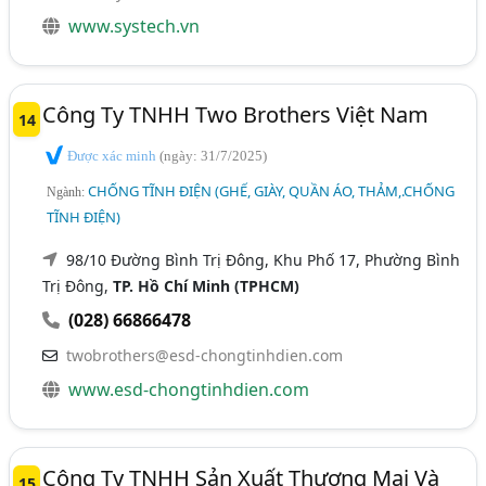
www.systech.vn
Công Ty TNHH Two Brothers Việt Nam
14
Được xác minh
(ngày: 31/7/2025)
CHỐNG TĨNH ĐIỆN (GHẾ, GIÀY, QUẦN ÁO, THẢM,.CHỐNG
Ngành:
TĨNH ĐIỆN)
98/10 Đường Bình Trị Đông, Khu Phố 17, Phường Bình
Trị Đông,
TP. Hồ Chí Minh (TPHCM)
(028) 66866478
twobrothers@esd-chongtinhdien.com
www.esd-chongtinhdien.com
Công Ty TNHH Sản Xuất Thương Mại Và
15