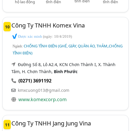
tĩnh điện
hộ lao động
tĩnh điện
tĩnh điện
Công Ty TNHH Komex Vina
10
Được xác minh
(ngày: 10/4/2019)
CHỐNG TĨNH ĐIỆN (GHẾ, GIÀY, QUẦN ÁO, THẢM,.CHỐNG
Ngành:
TĨNH ĐIỆN)
Đường Số 8, Lô A2.4, KCN Chơn Thành I, X. Thành
Tâm, H. Chơn Thành,
Bình Phước
(0271) 3691192
kmxcuong013@gmail.com
www.komexcorp.com
Công Ty TNHH Jang Jung Vina
11