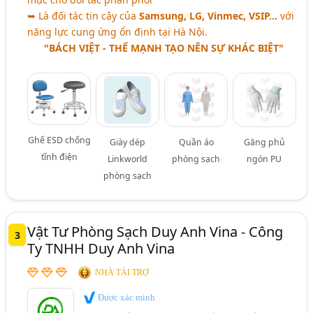
➥ Là đối tác tin cậy của
Samsung, LG, Vinmec, VSIP…
với
năng lực cung ứng ổn định tại Hà Nội.
"BÁCH VIỆT - THẾ MẠNH TẠO NÊN SỰ KHÁC BIỆT"
Ghế ESD chống
Giày dép
Quần áo
Găng phủ
tĩnh điện
Linkworld
phòng sạch
ngón PU
phòng sạch
Vật Tư Phòng Sạch Duy Anh Vina - Công
3
Ty TNHH Duy Anh Vina
NHÀ TÀI TRỢ
Được xác minh