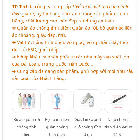
TD Tech
là công ty cung cấp
Thiết bị và vật tư chống tĩnh
điện
giá rẻ, uy tín hàng đầu với những sản phẩm chính
hãng, chất lượng cao, bền đẹp, sử dụng an toàn.
✚ Quần áo chống tĩnh điện: Quần áo rời, bộ quần áo liền,
áo choàng, giày, dép, mũ,..
✚ Vật tư chống tĩnh điện: Vòng tay, vòng chân, dây tiếp
địa, túi ESD, ghế, nhíp,..
➜ Nhập khẩu và phân phối từ các nhà máy sản xuất lớn
của Đài Loan, Trung Quốc, Hàn Quốc,..
➜ Cung cấp đa dạng sản phẩm, phù hợp với mọi nhu cầu
sản xuất của khách hàng.
Bộ áo quần rời
Bộ áo mũ liền
Giày Linkworld
Nhíp chống
chống tĩnh
quần chống
4 lỗ chống tĩnh
tĩnh điện Vetus
điện
tĩnh điện
điện
14-ST