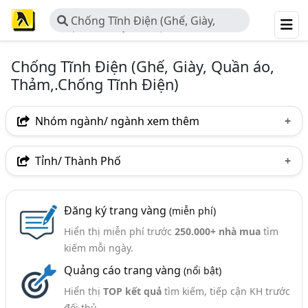
Chống Tĩnh Điện (Ghế, Giày,
Quần áo, Thảm,.Chống Tĩnh Điện)
Chống Tĩnh Điện (Ghế, Giày, Quần áo,
Thảm,.Chống Tĩnh Điện)
Nhóm ngành/ ngành xem thêm
Ngành nghề
Tỉnh/ Thành Phố
Chống Tĩnh Điện (Ghế, Giày, Quần Áo, Thảm,.Chống
Hà Nội
TP. Hồ Chí Minh (TPHCM)
Bình Dương
Tĩnh Điện)
(95)
Đăng ký trang vàng
(miễn phí)
TP. Hải Phòng
Bắc Ninh
Bình Phước
Nhóm ngành nghề
Hiển thị miễn phí trước
250.000+ nhà mua
tìm
Hưng Yên
Vĩnh Phúc
Bắc Giang
Hà Nam
kiếm mỗi ngày.
Túi Chống Tĩnh Điện (40)
Quảng cáo trang vàng
(nổi bật)
Hải Dương
Găng Tay Chống Tĩnh Điện (28)
Hiển thị
TOP kết quả
tìm kiếm, tiếp cận KH trước
Thảm Chống Tĩnh Điện, Thảm Cao Su Chống Tĩnh Điện
đối thủ.