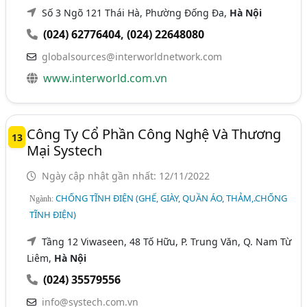
Số 3 Ngõ 121 Thái Hà, Phường Đống Đa,
Hà Nội
(024) 62776404
,
(024) 22648080
globalsources@interworldnetwork.com
www.interworld.com.vn
Công Ty Cổ Phần Công Nghệ Và Thương
13
Mại Systech
Ngày cập nhật gần nhất: 12/11/2022
CHỐNG TĨNH ĐIỆN (GHẾ, GIÀY, QUẦN ÁO, THẢM,.CHỐNG
Ngành:
TĨNH ĐIỆN)
Tầng 12 Viwaseen, 48 Tố Hữu, P. Trung Văn, Q. Nam Từ
Liêm,
Hà Nội
(024) 35579556
info@systech.com.vn