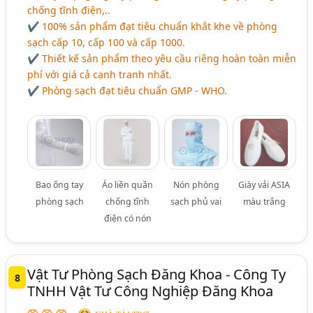
chống tĩnh điện,..
✔ 100% sản phẩm đạt tiêu chuẩn khắt khe về phòng
sạch cấp 10, cấp 100 và cấp 1000.
✔ Thiết kế sản phẩm theo yêu cầu riêng hoàn toàn miễn
phí với giá cả cạnh tranh nhất.
✔ Phòng sạch đạt tiêu chuẩn GMP - WHO.
Bao ống tay
Áo liền quần
Nón phòng
Giày vải ASIA
phòng sạch
chống tĩnh
sạch phủ vai
màu trắng
điện có nón
Vật Tư Phòng Sạch Đăng Khoa - Công Ty
8
TNHH Vật Tư Công Nghiệp Đăng Khoa