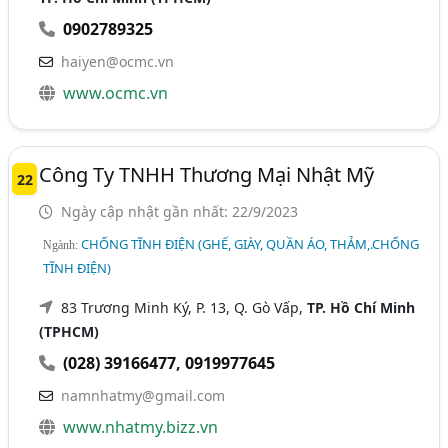
0902789325
haiyen@ocmc.vn
www.ocmc.vn
Công Ty TNHH Thương Mại Nhật Mỹ
22
Ngày cập nhật gần nhất: 22/9/2023
CHỐNG TĨNH ĐIỆN (GHẾ, GIÀY, QUẦN ÁO, THẢM,.CHỐNG
Ngành:
TĨNH ĐIỆN)
83 Trương Minh Ký, P. 13, Q. Gò Vấp,
TP. Hồ Chí Minh
(TPHCM)
(028) 39166477
,
0919977645
namnhatmy@gmail.com
www.nhatmy.bizz.vn