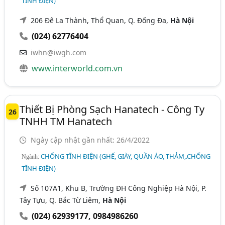
TĨNH ĐIỆN)
206 Đê La Thành, Thổ Quan, Q. Đống Đa,
Hà Nội
(024) 62776404
iwhn@iwgh.com
www.interworld.com.vn
Thiết Bị Phòng Sạch Hanatech - Công Ty
26
TNHH TM Hanatech
Ngày cập nhật gần nhất: 26/4/2022
CHỐNG TĨNH ĐIỆN (GHẾ, GIÀY, QUẦN ÁO, THẢM,.CHỐNG
Ngành:
TĨNH ĐIỆN)
Số 107A1, Khu B, Trường ĐH Công Nghiệp Hà Nội, P.
Tây Tựu, Q. Bắc Từ Liêm,
Hà Nội
(024) 62939177
,
0984986260