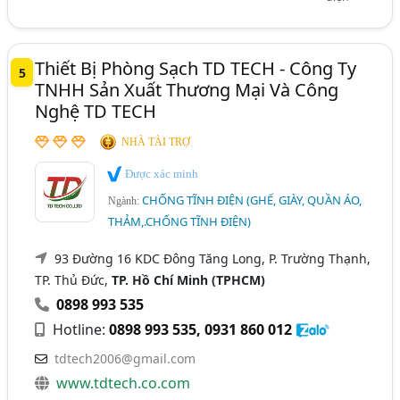
Thiết Bị Phòng Sạch TD TECH - Công Ty
5
TNHH Sản Xuất Thương Mại Và Công
Nghệ TD TECH
NHÀ TÀI TRỢ
Được xác minh
CHỐNG TĨNH ĐIỆN (GHẾ, GIÀY, QUẦN ÁO,
Ngành:
THẢM,.CHỐNG TĨNH ĐIỆN)
93 Đường 16 KDC Đông Tăng Long, P. Trường Thạnh,
TP. Thủ Đức,
TP. Hồ Chí Minh (TPHCM)
0898 993 535
Hotline:
0898 993 535, 0931 860 012
tdtech2006@gmail.com
www.tdtech.co.com