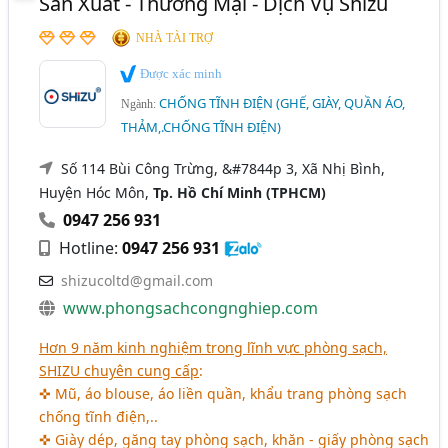
Sản Xuất - Thương Mại - Dịch Vụ Shizu
NHÀ TÀI TRỢ
Được xác minh
CHỐNG TĨNH ĐIỆN (GHẾ, GIÀY, QUẦN ÁO,
Ngành:
THẢM,.CHỐNG TĨNH ĐIỆN)
Số 114 Bùi Công Trừng, &#7844p 3, Xã Nhị Bình,
Huyện Hóc Môn,
Tp. Hồ Chí Minh (TPHCM)
0947 256 931
Hotline:
0947 256 931
shizucoltd@gmail.com
www.phongsachcongnghiep.com
Hơn 9 năm kinh nghiệm trong lĩnh vực phòng sạch,
SHIZU chuyên cung cấp
:
✜ Mũ, áo blouse, áo liền quần, khẩu trang phòng sạch
chống tĩnh điện,..
✜ Giày dép, găng tay phòng sạch, khăn - giấy phòng sạch