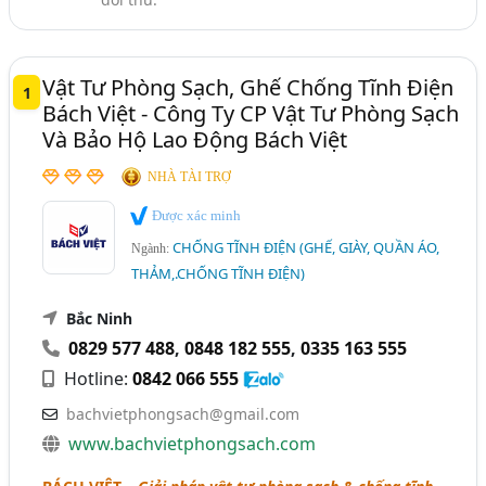
(21)
Tem Chống Tĩnh Điện, Tem ESD (17)
Vật Tư Phòng Sạch, Ghế Chống Tĩnh Điện
Giày Chống Tĩnh Điện, Dép Chống Tĩnh Điện (12)
1
Bách Việt - Công Ty CP Vật Tư Phòng Sạch
Quần Áo Chống Tĩnh Điện (9)
Và Bảo Hộ Lao Động Bách Việt
Ghế Chống Tĩnh Điện (7)
NHÀ TÀI TRỢ
Vòng Chống Tĩnh Điện (6)
Được xác minh
Quạt Ion, Quạt Chống Tĩnh Điện (4)
CHỐNG TĨNH ĐIỆN (GHẾ, GIÀY, QUẦN ÁO,
Ngành:
THẢM,.CHỐNG TĨNH ĐIỆN)
Vải Chống Tĩnh Điện (2)
Thanh Khử Tĩnh Điện (1)
Bắc Ninh
0829 577 488
,
0848 182 555
,
0335 163 555
Ngành xem thêm
Hotline:
0842 066 555
Phòng Sạch - Thiết Bị Phòng Sạch, Thi Công Phòng
bachvietphongsach@gmail.com
Sạch (333)
www.bachvietphongsach.com
Sơn Tĩnh Điện (221)