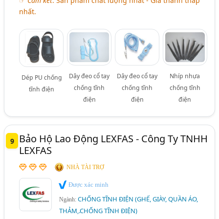
☞
Cam kết
: Sản phẩm chất lượng nhất - Giá thành thấp
nhất.
Dây đeo cổ tay
Dây đeo cổ tay
Nhíp nhựa
Dép PU chống
chống tĩnh
chống tĩnh
chống tĩnh
tĩnh điện
điện
điện
điện
Bảo Hộ Lao Động LEXFAS - Công Ty TNHH
9
LEXFAS
NHÀ TÀI TRỢ
Được xác minh
CHỐNG TĨNH ĐIỆN (GHẾ, GIÀY, QUẦN ÁO,
Ngành:
THẢM,.CHỐNG TĨNH ĐIỆN)