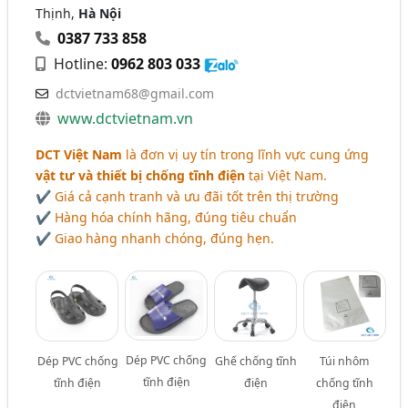
Thịnh,
Hà Nội
0387 733 858
Hotline:
0962 803 033
dctvietnam68@gmail.com
www.dctvietnam.vn
DCT Việt Nam
là đơn vị uy tín trong lĩnh vực cung ứng
vật tư và thiết bị chống tĩnh điện
tại Việt Nam.
✔ Giá cả cạnh tranh và ưu đãi tốt trên thị trường
✔ Hàng hóa chính hãng, đúng tiêu chuẩn
✔ Giao hàng nhanh chóng, đúng hẹn.
Dép PVC chống
Dép PVC chống
Ghế chống tĩnh
Túi nhôm
tĩnh điện
tĩnh điện
điện
chống tĩnh
điện