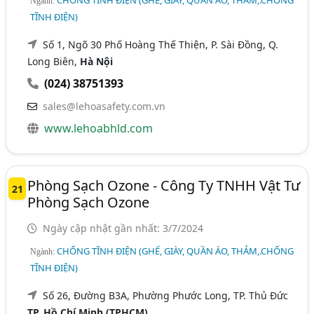
Ngành:
TĨNH ĐIỆN)
Số 1, Ngõ 30 Phố Hoàng Thế Thiện, P. Sài Đồng, Q.
Long Biên,
Hà Nội
(024) 38751393
sales@lehoasafety.com.vn
www.lehoabhld.com
Phòng Sạch Ozone - Công Ty TNHH Vật Tư
21
Phòng Sạch Ozone
Ngày cập nhật gần nhất: 3/7/2024
CHỐNG TĨNH ĐIỆN (GHẾ, GIÀY, QUẦN ÁO, THẢM,.CHỐNG
Ngành:
TĨNH ĐIỆN)
Số 26, Đường B3A, Phường Phước Long, TP. Thủ Đức
TP. Hồ Chí Minh (TPHCM)