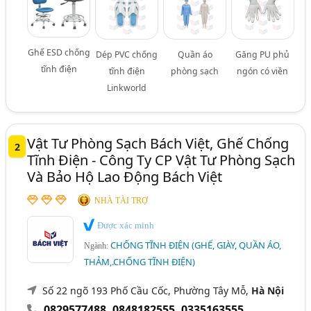
Ghế ESD chống
Dép PVC chống
Quần áo
Găng PU phủ
tĩnh điện
tĩnh điện
phòng sạch
ngón có viền
Linkworld
Vật Tư Phòng Sạch Bách Việt, Ghế Chống
2
Tĩnh Điện - Công Ty CP Vật Tư Phòng Sạch
Và Bảo Hộ Lao Động Bách Việt
NHÀ TÀI TRỢ
Được xác minh
CHỐNG TĨNH ĐIỆN (GHẾ, GIÀY, QUẦN ÁO,
Ngành:
THẢM,.CHỐNG TĨNH ĐIỆN)
Số 22 ngõ 193 Phố Cầu Cốc, Phường Tây Mỗ,
Hà Nội
0829577488
,
0848182555
,
0335163555