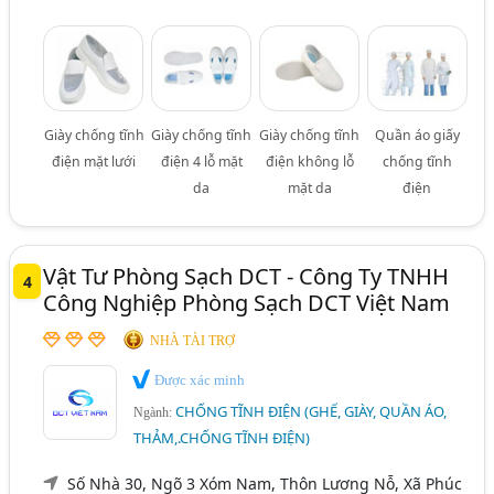
Giày chống tĩnh
Giày chống tĩnh
Giày chống tĩnh
Quần áo giấy
điện mặt lưới
điện 4 lỗ mặt
điện không lỗ
chống tĩnh
da
mặt da
điện
Vật Tư Phòng Sạch DCT - Công Ty TNHH
4
Công Nghiệp Phòng Sạch DCT Việt Nam
NHÀ TÀI TRỢ
Được xác minh
CHỐNG TĨNH ĐIỆN (GHẾ, GIÀY, QUẦN ÁO,
Ngành:
THẢM,.CHỐNG TĨNH ĐIỆN)
Số Nhà 30, Ngõ 3 Xóm Nam, Thôn Lương Nỗ, Xã Phúc