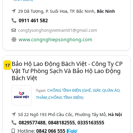
29 Dã Tượng, P. Suối Hoa, TP. Bắc Ninh,
Bắc Ninh
0911 461 582
congtysonghongvietnam01@gmail.com
www.congnghiepsonghong.com
Bảo Hộ Lao Động Bách Việt - Công Ty CP
17
Vật Tư Phòng Sạch Và Bảo Hộ Lao Động
Bách Việt
CHỐNG TĨNH ĐIỆN (GHẾ, GIÀY, QUẦN ÁO,
Ngành:
THẢM,.CHỐNG TĨNH ĐIỆN)
Số 22 Ngõ 193 Phố Cầu Cốc, Phường Tây Mỗ,
Hà Nội
0829577488
,
0848182555
,
0335163555
Hotline:
0842 066 555