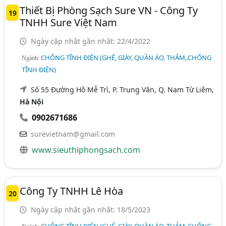
Thiết Bị Phòng Sạch Sure VN - Công Ty
19
TNHH Sure Việt Nam
Ngày cập nhật gần nhất: 22/4/2022
CHỐNG TĨNH ĐIỆN (GHẾ, GIÀY, QUẦN ÁO, THẢM,.CHỐNG
Ngành:
TĨNH ĐIỆN)
Số 55 Đường Hồ Mễ Trì, P. Trung Văn, Q. Nam Từ Liêm,
Hà Nội
0902671686
surevietnam@gmail.com
www.sieuthiphongsach.com
Công Ty TNHH Lê Hòa
20
Ngày cập nhật gần nhất: 18/5/2023
CHỐNG TĨNH ĐIỆN (GHẾ, GIÀY, QUẦN ÁO, THẢM,.CHỐNG