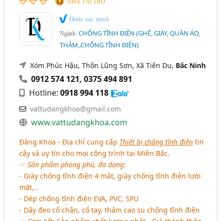
NHÀ TÀI TRỢ
Được xác minh
CHỐNG TĨNH ĐIỆN (GHẾ, GIÀY, QUẦN ÁO,
Ngành:
THẢM,.CHỐNG TĨNH ĐIỆN)
Xóm Phúc Hậu, Thôn Lũng Sơn, Xã Tiên Du,
Bắc Ninh
0912 574 121
,
0375 494 891
Hotline:
0918 994 118
vattudangkhoa@gmail.com
www.vattudangkhoa.com
Đăng Khoa - Địa chỉ cung cấp
Thiết bị chống tĩnh điện
tin
cậy và uy tín cho mọi công trình tại Miền Bắc.
☞
Sản phẩm phong phú, đa dạng
:
- Giày chống tĩnh điện 4 mắt, giày chống tĩnh điện lưới
mặt,..
- Dép chống tĩnh điện EVA, PVC, SPU
- Dây đeo cổ chân, cổ tay, thảm cao su chống tĩnh điện