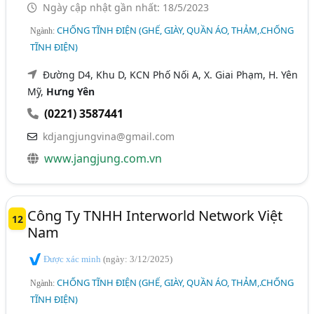
Ngày cập nhật gần nhất: 18/5/2023
CHỐNG TĨNH ĐIỆN (GHẾ, GIÀY, QUẦN ÁO, THẢM,.CHỐNG
Ngành:
TĨNH ĐIỆN)
Đường D4, Khu D, KCN Phố Nối A, X. Giai Phạm, H. Yên
Mỹ,
Hưng Yên
(0221) 3587441
kdjangjungvina@gmail.com
www.jangjung.com.vn
Công Ty TNHH Interworld Network Việt
12
Nam
Được xác minh
(ngày: 3/12/2025)
CHỐNG TĨNH ĐIỆN (GHẾ, GIÀY, QUẦN ÁO, THẢM,.CHỐNG
Ngành:
TĨNH ĐIỆN)