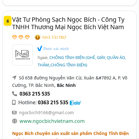
Vật Tư Phòng Sạch Ngọc Bích - Công Ty
6
TNHH Thương Mại Ngọc Bích Việt Nam
NHÀ TÀI TRỢ
Được xác minh
CHỐNG TĨNH ĐIỆN (GHẾ, GIÀY, QUẦN ÁO,
Ngành:
THẢM,.CHỐNG TĨNH ĐIỆN)
Số 658 đường Nguyễn Văn Cừ, Xuân &#7892 A, P. Võ
Cường, TP. Bắc Ninh,
Bắc Ninh
0363 215 535
Hotline:
0363 215 535
ngocbich9166@gmail.com
www.ngocbichvietnam.com
Ngọc Bích chuyên sản xuất sản phẩm Chống Tĩnh Điện