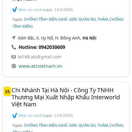
Được xác minh
(ngày: 13/4/2020)
CHỐNG TĨNH ĐIỆN (GHẾ, GIÀY, QUẦN ÁO, THẢM,.CHỐNG
Ngành:
TĨNH ĐIỆN)
Xóm Bãi, X. Uy Nổ, H. Đông Anh,
Hà Nội
Hotline: 0942030609
kd168.atz@gmail.com
www.atzvietnam.vn
Chi Nhánh Tại Hà Nội - Công Ty TNHH
25
Thương Mại Xuất Nhập Khẩu Interworld
Việt Nam
Được xác minh
(ngày: 11/6/2024)
CHỐNG TĨNH ĐIỆN (GHẾ, GIÀY, QUẦN ÁO, THẢM,.CHỐNG
Ngành: