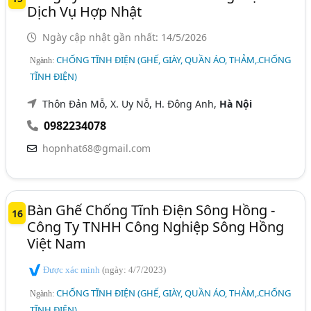
Dịch Vụ Hợp Nhật
Ngày cập nhật gần nhất: 14/5/2026
CHỐNG TĨNH ĐIỆN (GHẾ, GIÀY, QUẦN ÁO, THẢM,.CHỐNG
Ngành:
TĨNH ĐIỆN)
Thôn Đản Mỗ, X. Uy Nỗ, H. Đông Anh,
Hà Nội
0982234078
hopnhat68@gmail.com
Bàn Ghế Chống Tĩnh Điện Sông Hồng -
16
Công Ty TNHH Công Nghiệp Sông Hồng
Việt Nam
Được xác minh
(ngày: 4/7/2023)
CHỐNG TĨNH ĐIỆN (GHẾ, GIÀY, QUẦN ÁO, THẢM,.CHỐNG
Ngành:
TĨNH ĐIỆN)