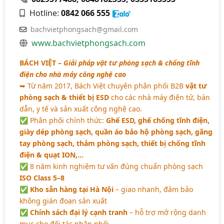
Hotline:
0842 066 555
bachvietphongsach@gmail.com
www.bachvietphongsach.com
BÁCH VIỆT
–
Giải pháp vật tư phòng sạch & chống tĩnh
điện cho nhà máy công nghệ cao
➥ Từ năm 2017, Bách Việt chuyên phân phối B2B
vật tư
phòng sạch & thiết bị ESD
cho các nhà máy điện tử, bán
dẫn, y tế và sản xuất công nghệ cao.
✅ Phân phối chính thức:
Ghế ESD, ghế chống tĩnh điện,
giày dép phòng sạch, quần áo bảo hộ phòng sạch, găng
tay phòng sạch, thảm phòng sạch, thiết bị chống tĩnh
điện & quạt ION,…
✅ 8 năm kinh nghiệm tư vấn đúng chuẩn phòng sạch
ISO Class 5–8
✅
Kho sẵn hàng tại Hà Nội
– giao nhanh, đảm bảo
không gián đoạn sản xuất
✅
Chính sách đại lý cạnh tranh
– hỗ trợ mở rộng danh
mục cho đối tác phân phối