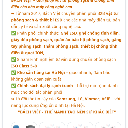
BÁCH VIỆT
–
Giải pháp vật tư phòng sạch & chống tĩnh
Sơn Tĩnh Điện - Dịch Vụ Sơn Tĩnh Điện Kim Loại (207)
điện cho nhà máy công nghệ cao
Dây Thun Phòng Sạch (Dây Thun TPU, Dây Thun EDS,..)
➥ Từ năm 2017, Bách Việt chuyên phân phối B2B
vật tư
(22)
phòng sạch & thiết bị ESD
cho các nhà máy điện tử, bán
dẫn, y tế và sản xuất công nghệ cao.
Vải Bảo Hộ Chuyên Dụng (Vải Chống Cháy, Chống Tĩnh
✅ Phân phối chính thức:
Ghế ESD, ghế chống tĩnh điện,
Điện, Chống Thấm, Dầu,.) (20)
giày dép phòng sạch, quần áo bảo hộ phòng sạch, găng
tay phòng sạch, thảm phòng sạch, thiết bị chống tĩnh
điện & quạt ION,…
✅ 8 năm kinh nghiệm tư vấn đúng chuẩn phòng sạch
ISO Class 5–8
✅
Kho sẵn hàng tại Hà Nội
– giao nhanh, đảm bảo
không gián đoạn sản xuất
✅
Chính sách đại lý cạnh tranh
– hỗ trợ mở rộng danh
mục cho đối tác phân phối
➥ Là đối tác tin cậy của
Samsung, LG, Vinmec, VSIP…
với
năng lực cung ứng ổn định tại Hà Nội.
"BÁCH VIỆT - THẾ MẠNH TẠO NÊN SỰ KHÁC BIỆT"