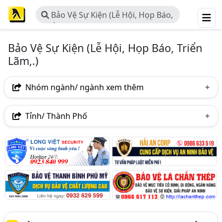
Bảo Vệ Sự Kiện (Lễ Hội, Họp Báo,
Triển Lãm,.)
Bảo Vệ Sự Kiện (Lễ Hội, Họp Báo, Triển
Lãm,.)
Nhóm ngành/ ngành xem thêm
Ngành nghề
Tỉnh/ Thành Phố
Bảo Vệ Sự Kiện (Lễ Hội, Họp Báo, Triển Lãm,.)
(465)
Hà Nội
TP. Hồ Chí Minh (TPHCM)
Đồng Nai
Ngành xem thêm
Bình Dương
Lâm Đồng
Tp. Đà Nẵng
Bảo Vệ - Công Ty Bảo Vệ, Dịch Vụ Bảo Vệ (uy Tín,
TP. Hải Phòng
An Giang
Bà Rịa-Vũng Tàu
Chuyên Nghiệp) (952)
Bắc Ninh
Bình Phước
Bình Thuận
Hưng Yên
Hà Tĩnh
Hòa Bình
Khánh Hòa