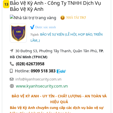
Bảo Vệ Kỳ Anh - Công Ty TNHH Dịch Vụ
13
Bảo Vệ Kỳ Anh
NHÀ TÀI TRỢ
Được xác minh
BẢO VỆ SỰ KIỆN (LỄ HỘI, HỌP BÁO, TRIỂN
Ngành:
LÃM,.)
30 Đường S3, Phường Tây Thạnh, Quận Tân Phú,
TP.
Hồ Chí Minh (TPHCM)
(028) 62673958
Hotline:
0909 518 383
info@kyanhsecurity.com.vn
www.kyanhsecurity.com.vn
BẢO VỆ KỲ ANH - UY TÍN - CHẤT LƯỢNG - AN TOÀN VÀ
HIỆU QUẢ
Bảo Vệ Kỳ Anh chuyên cung cấp các dịch vụ bảo vệ sự