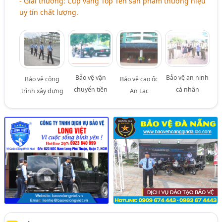
- Giải thưởng: Cúp vàng Top Ten sản phẩm thương hiệu
uy tín chất lượng.
Bảo vệ vận
Bảo vệ an ninh
Bảo vệ công
Bảo vệ cao ốc
chuyển tiền
cá nhân
trình xây dựng
An Lạc