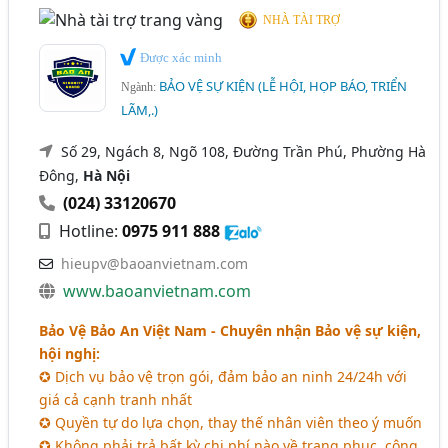
NHÀ TÀI TRỢ
Được xác minh
BẢO VỆ SỰ KIỆN (LỄ HỘI, HỌP BÁO, TRIỂN
Ngành:
LÃM,.)
Số 29, Ngách 8, Ngõ 108, Đường Trần Phú, Phường Hà
Đông,
Hà Nội
(024) 33120670
Hotline:
0975 911 888
hieupv@baoanvietnam.com
www.baoanvietnam.com
Bảo Vệ Bảo An Việt Nam - Chuyên nhận Bảo vệ sự kiện,
hội nghị:
✪ Dịch vụ bảo vệ trọn gói, đảm bảo an ninh 24/24h với
giá cả cạnh tranh nhất
✪ Quyền tự do lựa chọn, thay thế nhân viên theo ý muốn
✪ Không phải trả bất kỳ chi phí nào về trang phục, công