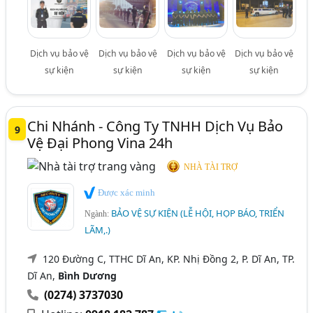
Dịch vụ bảo vệ
Dịch vụ bảo vệ
Dịch vụ bảo vệ
Dịch vụ bảo vệ
sự kiện
sự kiện
sự kiện
sự kiện
Chi Nhánh - Công Ty TNHH Dịch Vụ Bảo
9
Vệ Đại Phong Vina 24h
NHÀ TÀI TRỢ
Được xác minh
BẢO VỆ SỰ KIỆN (LỄ HỘI, HỌP BÁO, TRIỂN
Ngành:
LÃM,.)
120 Đường C, TTHC Dĩ An, KP. Nhị Đồng 2, P. Dĩ An, TP.
Dĩ An,
Bình Dương
(0274) 3737030