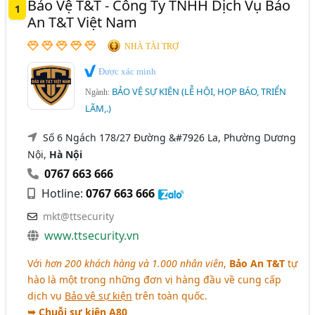
Bảo Vệ T&T - Công Ty TNHH Dịch Vụ Bảo
1
Nam Định
Nghệ An
Phú Thọ
Phú Yên
An T&T Việt Nam
Quảng Ninh
Thái Bình
Thái Nguyên
NHÀ TÀI TRỢ
Thanh Hóa
Thừa Thiên Huế
TP. Cần Thơ
Được xác minh
BẢO VỆ SỰ KIỆN (LỄ HỘI, HỌP BÁO, TRIỂN
Vĩnh Phúc
Đắk Lắk
Bạc Liêu
Bắc Giang
Ngành:
LÃM,.)
Bình Định
Bến Tre
Gia Lai
Hải Dương
Số 6 Ngách 178/27 Đường &#7926 La, Phường Dương
Hậu Giang
Long An
Quảng Nam
Nội,
Hà Nội
Quảng Ngãi
Tây Ninh
Tiền Giang
0767 663 666
Hotline:
0767 663 666
Vĩnh Long
mkt@ttsecurity
www.ttsecurity.vn
Với
hơn 200 khách hàng và 1.000 nhân viên
,
Bảo An T&T
tự
hào là một trong những đơn vị hàng đầu về cung cấp
dịch vụ
Bảo vệ sự kiện
trên toàn quốc.
➥ Chuỗi sự kiện A80