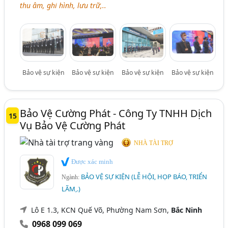
thu âm, ghi hình, lưu trữ,..
Bảo vệ sự kiện
Bảo vệ sự kiện
Bảo vệ sự kiện
Bảo vệ sự kiện
Bảo Vệ Cường Phát - Công Ty TNHH Dịch
15
Vụ Bảo Vệ Cường Phát
NHÀ TÀI TRỢ
Được xác minh
BẢO VỆ SỰ KIỆN (LỄ HỘI, HỌP BÁO, TRIỂN
Ngành:
LÃM,.)
Lô E 1.3, KCN Quế Võ, Phường Nam Sơn,
Bắc Ninh
0968 099 069