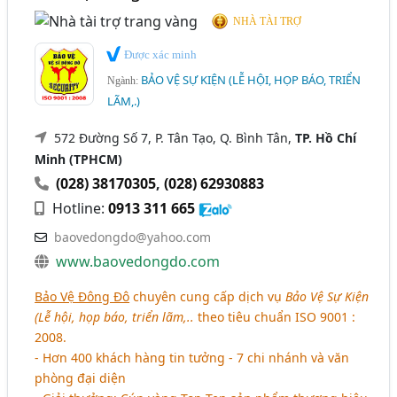
NHÀ TÀI TRỢ
Được xác minh
BẢO VỆ SỰ KIỆN (LỄ HỘI, HỌP BÁO, TRIỂN
Ngành:
LÃM,.)
572 Đường Số 7, P. Tân Tạo, Q. Bình Tân,
TP. Hồ Chí
Minh (TPHCM)
(028) 38170305
,
(028) 62930883
Hotline:
0913 311 665
baovedongdo@yahoo.com
www.baovedongdo.com
Bảo Vệ Đông Đô
chuyên cung cấp dịch vụ
Bảo Vệ Sự Kiện
(Lễ hội, họp báo, triển lãm,..
theo tiêu chuẩn ISO 9001 :
2008.
- Hơn 400 khách hàng tin tưởng - 7 chi nhánh và văn
phòng đại diện