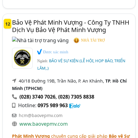
Bảo Vệ Phát Minh Vượng - Công Ty TNHH
12
Dịch Vụ Bảo Vệ Phát Minh Vượng
NHÀ TÀI TRỢ
Được xác minh
BẢO VỆ SỰ KIỆN (LỄ HỘI, HỌP BÁO, TRIỂN
Ngành:
LÃM,.)
40/18 Đường 19B, Trần Não, P. An Khánh,
TP. Hồ Chí
Minh (TPHCM)
(028) 3740 7026
,
(028) 7305 8838
Hotline:
0975 989 963
hcm@baovepmv.com
www.baovepmv.com
Phát Minh Vượng
chuyên cung cấp giải pháp
Bảo vệ Sự