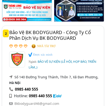
Bảo Vệ BK BODYGUARD - Công Ty Cổ
2
Phần Dịch Vụ BK BODYGUARD
NHÀ TÀI TRỢ
Được xác minh
BẢO VỆ SỰ KIỆN (LỄ HỘI, HỌP BÁO, TRIỂN
Ngành:
LÃM,.)
Số 140 Đường Trung Thành, Thôn 7, Xã Đan Phượng,
Hà Nội
0985 440 555
Hotline:
0985 440 555
Bkbodyguard46@gmail.com