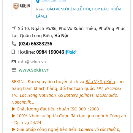
Được xác minh
BẢO VỆ SỰ KIỆN (LỄ HỘI, HỌP BÁO, TRIỂN
Ngành:
LÃM,.)
Số 10, Ngách 95/86, Phố Vũ Xuân Thiều, Phường Phúc
Lợi, Quận Long Biên,
Hà Nội
(024) 66883236
Hotline:
0984 190046
info@sekin.vn
www.sekin.vn
SEKIN - Đơn vị uy tín chuyên dịch vụ
Bảo Vệ Sự Kiện
cho
hàng trăm khách hàng, đối tác toàn quốc:
FPT, Becamex
ITC, Lac Hong Nutrition, GS Battery, Jollibee, McDonald’s,
Hanoimilk,..
► Chất lượng đạt tiêu chuẩn
ISO 9001:2008
► 100% Nhân sự áp tải được đào tạo qua ngành Công an
- Dịch vụ 24/24
► Giải pháp công nghệ tiên tiến:
Camera và các thiết bị