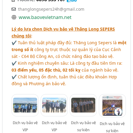
thanglongsepers24h@gmail.com
www.baovevietnam.net
Lý do lựa chọn Dịch vụ bảo vệ Thăng Long SEPERS
chúng tôi
:
✔ Tuân thủ luật pháp đầy đủ: Thăng Long Sepers là
một
trong số ít
công ty trực thuộc sự quản lý của Cục Cảnh
sát - C64 Bộ Công An, có chức năng đào tạo bảo vệ.
✔ Kinh nghiệm chuyên sâu: Là công ty đầu tiên tìm ra:
03 điểm yếu, 05 đặc thù, 02 tối kỵ
của ngành bảo vệ.
✔ Chất lượng ổn định, tuân thủ các điều khoản Hợp
đồng và Phương án bảo vệ.
Dịch vụ bảo vệ
Dịch vụ bảo vệ
Dịch vụ bảo vệ
Dịch vụ bảo vệ
VIP
VIP
sự kiện
sự kiện