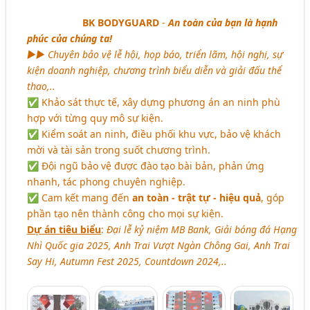
BK BODYGUARD
-
An toàn của bạn là hạnh
phúc của chúng ta!
►► Chuyên bảo vệ lễ hội, họp báo, triển lãm, hội nghị, sự
kiện doanh nghiệp, chương trình biểu diễn và giải đấu thể
thao,..
✅ Khảo sát thực tế, xây dựng phương án an ninh phù
hợp với từng quy mô sự kiện.
✅ Kiểm soát an ninh, điều phối khu vực, bảo vệ khách
mời và tài sản trong suốt chương trình.
✅ Đội ngũ bảo vệ được đào tạo bài bản, phản ứng
nhanh, tác phong chuyên nghiệp.
✅ Cam kết mang đến
an toàn - trật tự - hiệu quả
, góp
phần tạo nên thành công cho mọi sự kiện.
Dự án tiêu biểu
:
Đại lễ kỷ niệm MB Bank, Giải bóng đá Hạng
Nhì Quốc gia 2025, Anh Trai Vượt Ngàn Chông Gai, Anh Trai
Say Hi, Autumn Fest 2025, Countdown 2024,..