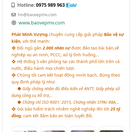
Hotline:
0975 989 963
hn@baovepmv.com
www.baovepmv.com
Phát Minh Vượng
chuyên cung cấp giải pháp
Bảo vệ sự
kiện
, với thế mạnh:
❖ Đội ngũ gần
2.000 nhân sự
được đào tạo bài bản,về
nghiệp vụ an ninh, PCCC, xử lý tình huống,..
❖ Hệ thống 5 văn phòng tại các thành phố lớn trên cả
nước, điều hành mọi chiến lược
❖ Chúng tôi cam kết hoạt động minh bạch, đúng theo
quy định pháp lý như:
●
Giấy chứng nhận đủ điều kiện về ANTT, Giấy phép sử
dụng công cụ hỗ trợ,..
●
Chứng chỉ ISO 9001: 2015, Chứng nhận STPA/ RBA,..
❖ Gói bảo hiểm trách nhiệm nghề nghiệp lên tới
25 tỷ
đồng
, cam kết đảm bảo an toàn tuyệt đối.