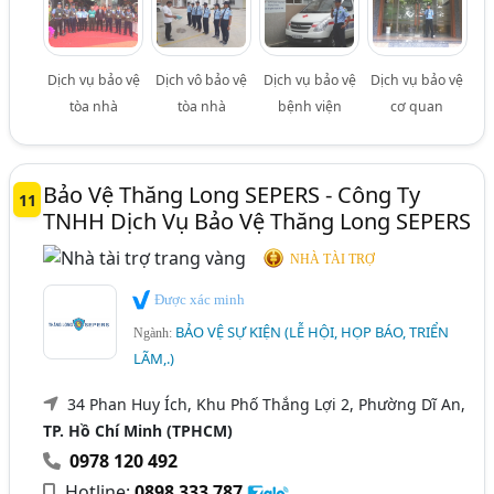
Dịch vụ bảo vệ
Dịch vô bảo vệ
Dịch vụ bảo vệ
Dịch vụ bảo vệ
tòa nhà
tòa nhà
bệnh viện
cơ quan
Bảo Vệ Thăng Long SEPERS - Công Ty
11
TNHH Dịch Vụ Bảo Vệ Thăng Long SEPERS
NHÀ TÀI TRỢ
Được xác minh
BẢO VỆ SỰ KIỆN (LỄ HỘI, HỌP BÁO, TRIỂN
Ngành:
LÃM,.)
34 Phan Huy Ích, Khu Phố Thắng Lợi 2, Phường Dĩ An,
TP. Hồ Chí Minh (TPHCM)
0978 120 492
Hotline:
0898 333 787