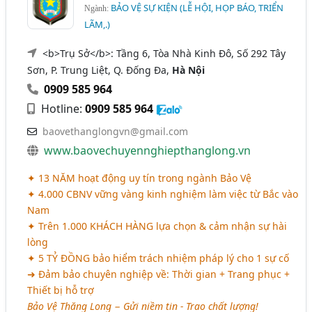
BẢO VỆ SỰ KIỆN (LỄ HỘI, HỌP BÁO, TRIỂN
Ngành:
LÃM,.)
<b>Trụ Sở</b>: Tầng 6, Tòa Nhà Kinh Đô, Số 292 Tây
Sơn, P. Trung Liệt, Q. Đống Đa,
Hà Nội
0909 585 964
Hotline:
0909 585 964
baovethanglongvn@gmail.com
www.baovechuyennghiepthanglong.vn
✦ 13 NĂM hoạt động uy tín trong ngành Bảo Vệ
✦ 4.000 CBNV vững vàng kinh nghiệm làm việc từ Bắc vào
Nam
✦ Trên 1.000 KHÁCH HÀNG lựa chọn & cảm nhận sự hài
lòng
✦ 5 TỶ ĐỒNG bảo hiểm trách nhiệm pháp lý cho 1 sự cố
➜ Đảm bảo chuyên nghiệp về: Thời gian + Trang phục +
Thiết bị hỗ trợ
Bảo Vệ Thăng Long − Gửi niềm tin - Trao chất lượng!