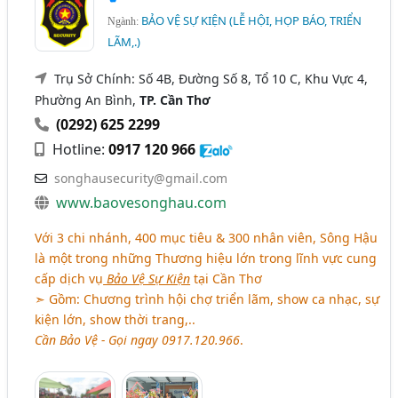
BẢO VỆ SỰ KIỆN (LỄ HỘI, HỌP BÁO, TRIỂN
Ngành:
LÃM,.)
Trụ Sở Chính: Số 4B, Đường Số 8, Tổ 10 C, Khu Vực 4,
Phường An Bình,
TP. Cần Thơ
(0292) 625 2299
Hotline:
0917 120 966
songhausecurity@gmail.com
www.baovesonghau.com
Với 3 chi nhánh, 400 mục tiêu & 300 nhân viên, Sông Hậu
là một trong những Thương hiệu lớn trong lĩnh vực cung
cấp dịch vụ
Bảo Vệ Sự Kiện
tại Cần Thơ
➣ Gồm: Chương trình hội chợ triển lãm, show ca nhạc, sự
kiện lớn, show thời trang,..
Cần Bảo Vệ - Gọi ngay 0917.120.966
.