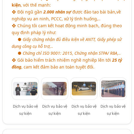
kiện
, với thế mạnh:
❖ Đội ngũ gần
2.000 nhân sự
được đào tạo bài bản,về
nghiệp vụ an ninh, PCCC, xử lý tình huống,..
❖ Chúng tôi cam kết hoạt động minh bạch, đúng theo
quy định pháp lý như:
●
Giấy chứng nhận đủ điều kiện về ANTT, Giấy phép sử
dụng công cụ hỗ trợ,..
●
Chứng chỉ ISO 9001: 2015, Chứng nhận STPA/ RBA,..
❖ Gói bảo hiểm trách nhiệm nghề nghiệp lên tới
25 tỷ
đồng
, cam kết đảm bảo an toàn tuyệt đối.
Dịch vụ bảo vệ
Dịch vụ bảo vệ
Dịch vụ bảo vệ
Dịch vụ bảo vệ
sự kiện
sự kiện
sự kiện
sự kiện