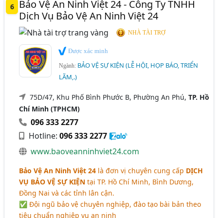
Bảo Vệ An Ninh Việt 24 - Công Ty TNHH
6
Dịch Vụ Bảo Vệ An Ninh Việt 24
NHÀ TÀI TRỢ
Được xác minh
BẢO VỆ SỰ KIỆN (LỄ HỘI, HỌP BÁO, TRIỂN
Ngành:
LÃM,.)
75D/47, Khu Phố Bình Phước B, Phường An Phú,
TP. Hồ
Chí Minh (TPHCM)
096 333 2277
Hotline:
096 333 2277
www.baoveanninhviet24.com
Bảo Vệ An Ninh Việt 24
là đơn vị chuyên cung cấp
DỊCH
VỤ BẢO VỆ SỰ KIỆN
tại TP. Hồ Chí Minh, Bình Dương,
Đồng Nai và các tỉnh lân cận.
✅ Đội ngũ bảo vệ chuyên nghiệp, đào tạo bài bản theo
tiêu chuẩn nghiệp vụ an ninh