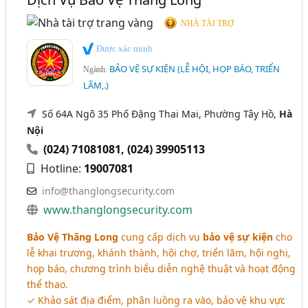
NHÀ TÀI TRỢ
Được xác minh
BẢO VỆ SỰ KIỆN (LỄ HỘI, HỌP BÁO, TRIỂN
Ngành:
LÃM,.)
Số 64A Ngõ 35 Phố Đặng Thai Mai, Phường Tây Hồ,
Hà
Nội
(024) 71081081
,
(024) 39905113
Hotline:
19007081
info@thanglongsecurity.com
www.thanglongsecurity.com
Bảo Vệ Thăng Long
cung cấp dịch vụ
bảo vệ sự kiện
cho
lễ khai trương, khánh thành, hội chợ, triển lãm, hội nghị,
họp báo, chương trình biểu diễn nghệ thuật và hoạt động
thể thao.
✓ Khảo sát địa điểm, phân luồng ra vào, bảo vệ khu vực