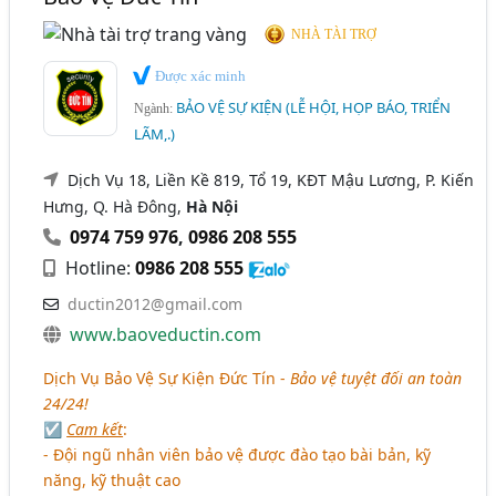
NHÀ TÀI TRỢ
Được xác minh
BẢO VỆ SỰ KIỆN (LỄ HỘI, HỌP BÁO, TRIỂN
Ngành:
LÃM,.)
Dịch Vụ 18, Liền Kề 819, Tổ 19, KĐT Mậu Lương, P. Kiến
Hưng, Q. Hà Đông,
Hà Nội
0974 759 976
,
0986 208 555
Hotline:
0986 208 555
ductin2012@gmail.com
www.baoveductin.com
Dịch Vụ Bảo Vệ Sự Kiện Đức Tín -
Bảo vệ tuyệt đối an toàn
24/24!
☑
Cam kết
:
- Đội ngũ nhân viên bảo vệ được đào tạo bài bản, kỹ
năng, kỹ thuật cao