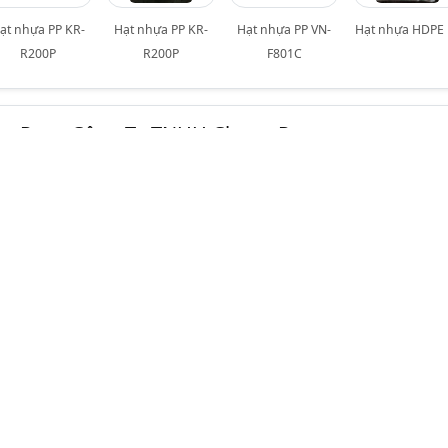
ạt nhựa PP KR-
Hạt nhựa PP KR-
Hạt nhựa PP VN-
Hạt nhựa HDPE 
R200P
R200P
F801C
g Pao - Công Ty TNHH Chong Pao
ợc xác minh
 NHỰA NGUYÊN SINH
51 Đường số 72, Phường Bình Phú,
TP. Hồ Chí Minh (TPHCM)
(028) 73023276
Hotline:
0903 728 942
chongpaovn@gmail.com
www.rebornplas.com
g Pao
là doanh nghiệp 100% vốn Đài Loan, chuyên phân phối
nhự
 tái chế từ phế liệu nylon
thuộc hệ thống
RebornPlas.