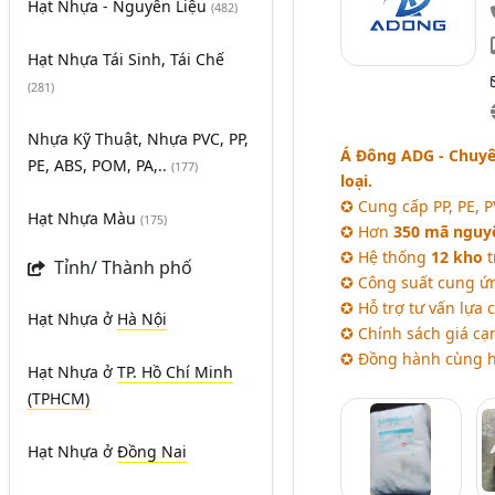
Hạt Nhựa - Nguyên Liệu
(482)
Hạt Nhựa Tái Sinh, Tái Chế
(281)
Nhựa Kỹ Thuật, Nhựa PVC, PP,
Á Đông ADG - Chuyê
PE, ABS, POM, PA,..
(177)
loại.
✪ Cung cấp PP, PE, PV
Hạt Nhựa Màu
(175)
✪ Hơn
350 mã nguyê
✪ Hệ thống
12 kho
t
Tỉnh/ Thành phố
✪ Công suất cung ứ
✪ Hỗ trợ tư vấn lựa
Hạt Nhựa
ở
Hà Nội
✪ Chính sách giá cạn
✪ Đồng hành cùng 
Hạt Nhựa
ở
TP. Hồ Chí Minh
(TPHCM)
Hạt Nhựa
ở
Đồng Nai