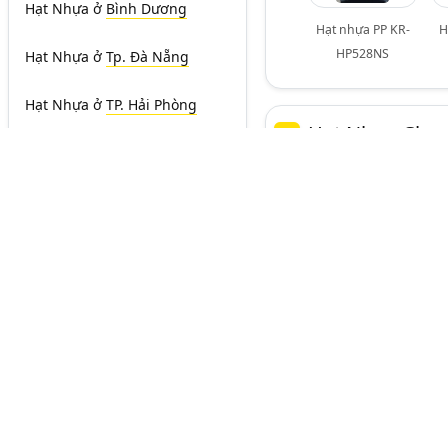
Hạt Nhựa
ở
Bình Dương
Hạt nhựa PP KR-
H
HP528NS
Hạt Nhựa
ở
Tp. Đà Nẵng
Hạt Nhựa
ở
TP. Hải Phòng
Hạt Nhựa Chon
2
Hạt Nhựa
ở
Bà Rịa-Vũng Tàu
Đư
NHÀ TÀI TRỢ
Hạt Nhựa
ở
Bắc Ninh
HẠT NHỰA, HẠT
Ngành:
Hạt Nhựa
ở
Bình Phước
Hạt Nhựa
ở
Hưng Yên
Hạt Nhựa
ở
Nam Định
Hạt Nhựa
ở
Phú Thọ
Công Ty TNHH Chon
nguyên sinh và nhựa
Hạt Nhựa
ở
Quảng Ninh