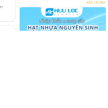
NHÀ TÀI TRỢ
F1
NHÀ TÀI TRỢ
a