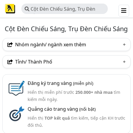
Cột Đèn Chiếu Sáng, Trụ Đèn
Chiếu Sáng
Cột Đèn Chiếu Sáng, Trụ Đèn Chiếu Sáng
Nhóm ngành/ ngành xem thêm
Ngành nghề
Tỉnh/ Thành Phố
Cột Đèn Chiếu Sáng, Trụ Đèn Chiếu Sáng
(89)
Hà Nội
TP. Hồ Chí Minh (TPHCM)
Tp. Đà Nẵng
Ngành xem thêm
Đăng ký trang vàng
(miễn phí)
TP. Hải Phòng
Bà Rịa-Vũng Tàu
Quảng Nam
Hiển thị miễn phí trước
250.000+ nhà mua
tìm
Thang Máng Cáp, Thang Cáp, Máng Cáp (372)
Quảng Ngãi
kiếm mỗi ngày.
Thiết Bị Điện Dân Dụng (338)
Quảng cáo trang vàng
(nổi bật)
Chiếu Sáng - Thiết Bị Chiếu Sáng, Hệ Thống Chiếu
Hiển thị
TOP kết quả
tìm kiếm, tiếp cận KH trước
Sáng (226)
đối thủ.
Máng Đèn Và Chóa Đèn (52)