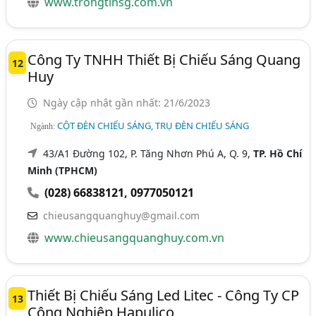
www.trongtinsg.com.vn
Công Ty TNHH Thiết Bị Chiếu Sáng Quang
12
Huy
Ngày cập nhật gần nhất: 21/6/2023
CỘT ĐÈN CHIẾU SÁNG, TRỤ ĐÈN CHIẾU SÁNG
Ngành:
43/A1 Đường 102, P. Tăng Nhơn Phú A, Q. 9,
TP. Hồ Chí
Minh (TPHCM)
(028) 66838121
,
0977050121
chieusangquanghuy@gmail.com
www.chieusangquanghuy.com.vn
Thiết Bị Chiếu Sáng Led Litec - Công Ty CP
13
Công Nghiệp Hapulico