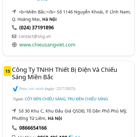
<b>Miền Bắc:</b> Số 1146 Nguyễn Khoái, P. Lĩnh Nam,
Q. Hoàng Mai,
Hà Nội
(024) 37191896
contact@slig.vn
www.chieusangviet.com
Công Ty TNHH Thiết Bị Điện Và Chiếu
15
Sáng Miền Bắc
Được xác minh
(ngày: 22/7/2025)
CỘT ĐÈN CHIẾU SÁNG, TRỤ ĐÈN CHIẾU SÁNG
Ngành:
Số 30 Khu C, Khu Đấu Giá QSDĐ, Tổ Dân Phố Phú Mỹ,
Phường Từ Liêm,
Hà Nội
0866654166