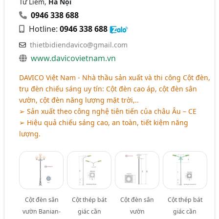
Từ Liêm,
Hà Nội
0946 338 688
Hotline:
0946 338 688
thietbidiendavico@gmail.com
www.davicovietnam.vn
DAVICO Việt Nam - Nhà thầu sản xuất và thi công Cột đèn,
trụ đèn chiếu sáng uy tín: Cột đèn cao áp, cột đèn sân
vườn, cột đèn năng lượng mặt trời,..
➢ Sản xuất theo công nghệ tiên tiến của châu Âu – CE
➢ Hiệu quả chiếu sáng cao, an toàn, tiết kiệm năng
lượng.
Cột đèn sân
Cột thép bát
Cột đèn sân
Cột thép bát
vườn Banian-
giác cần
vườn
giác cần