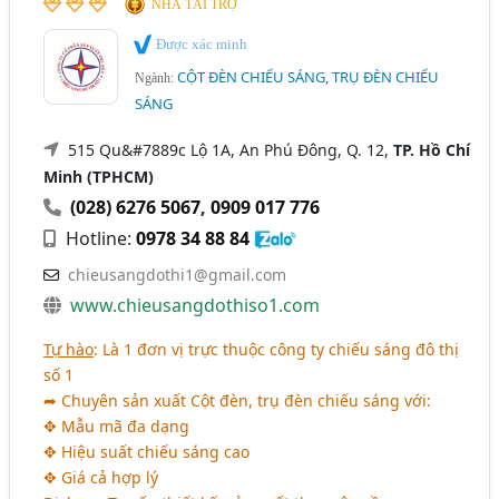
NHÀ TÀI TRỢ
Được xác minh
CỘT ĐÈN CHIẾU SÁNG, TRỤ ĐÈN CHIẾU
Ngành:
SÁNG
515 Qu&#7889c Lộ 1A, An Phú Đông, Q. 12,
TP. Hồ Chí
Minh (TPHCM)
(028) 6276 5067
,
0909 017 776
Hotline:
0978 34 88 84
chieusangdothi1@gmail.com
www.chieusangdothiso1.com
Tự hào
: Là 1 đơn vị trực thuộc công ty chiếu sáng đô thị
số 1
➦ Chuyên sản xuất Cột đèn, trụ đèn chiếu sáng với:
✥ Mẫu mã đa dạng
✥ Hiệu suất chiếu sáng cao
✥ Giá cả hợp lý