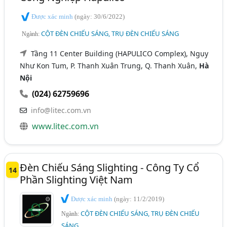
Được xác minh
(ngày: 30/6/2022)
CỘT ĐÈN CHIẾU SÁNG, TRỤ ĐÈN CHIẾU SÁNG
Ngành:
Tầng 11 Center Building (HAPULICO Complex), Ngụy
Như Kon Tum, P. Thanh Xuân Trung, Q. Thanh Xuân,
Hà
Nội
(024) 62759696
info@litec.com.vn
www.litec.com.vn
Đèn Chiếu Sáng Slighting - Công Ty Cổ
14
Phần Slighting Việt Nam
Được xác minh
(ngày: 11/2/2019)
CỘT ĐÈN CHIẾU SÁNG, TRỤ ĐÈN CHIẾU
Ngành:
SÁNG