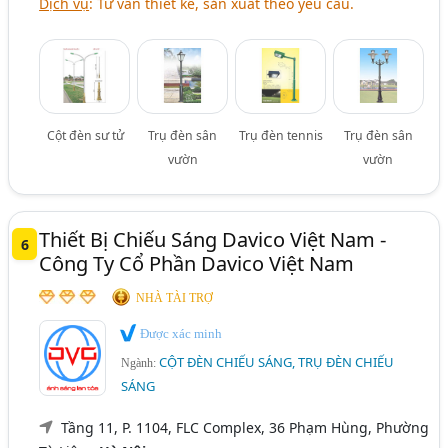
Dịch vụ
: Tư vấn thiết kế, sản xuất theo yêu cầu.
Cột đèn sư tử
Trụ đèn sân
Trụ đèn tennis
Trụ đèn sân
vườn
vườn
Thiết Bị Chiếu Sáng Davico Việt Nam -
6
Công Ty Cổ Phần Davico Việt Nam
NHÀ TÀI TRỢ
Được xác minh
CỘT ĐÈN CHIẾU SÁNG, TRỤ ĐÈN CHIẾU
Ngành:
SÁNG
Tầng 11, P. 1104, FLC Complex, 36 Phạm Hùng, Phường