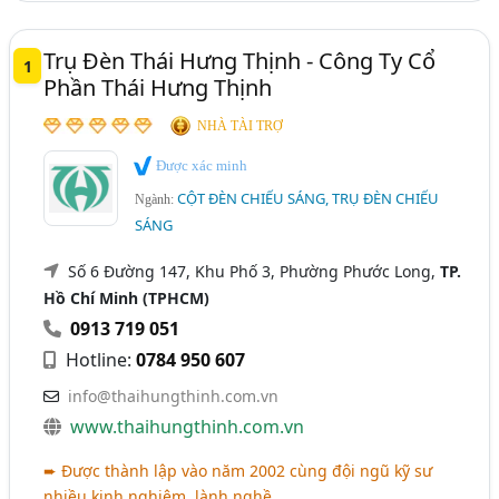
Trụ Đèn Thái Hưng Thịnh - Công Ty Cổ
1
Phần Thái Hưng Thịnh
NHÀ TÀI TRỢ
Được xác minh
CỘT ĐÈN CHIẾU SÁNG, TRỤ ĐÈN CHIẾU
Ngành:
SÁNG
Số 6 Đường 147, Khu Phố 3, Phường Phước Long,
TP.
Hồ Chí Minh (TPHCM)
0913 719 051
Hotline:
0784 950 607
info@thaihungthinh.com.vn
www.thaihungthinh.com.vn
➨ Được thành lập vào năm 2002 cùng đội ngũ kỹ sư
nhiều kinh nghiệm, lành nghề