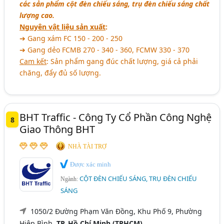
các sản phẩm cột đèn chiếu sáng, trụ đèn chiếu sáng chất
lượng cao.
Nguyên vật liệu sản xuất
:
➔ Gang xám FC 150 - 200 - 250
➔ Gang dẻo FCMB 270 - 340 - 360, FCMW 330 - 370
Cam kết
: Sản phẩm gang đúc chất lượng, giá cả phải
chăng, đẩy đủ số lượng.
BHT Traffic - Công Ty Cổ Phần Công Nghệ
8
Giao Thông BHT
NHÀ TÀI TRỢ
Được xác minh
CỘT ĐÈN CHIẾU SÁNG, TRỤ ĐÈN CHIẾU
Ngành:
SÁNG
1050/2 Đường Phạm Văn Đồng, Khu Phố 9, Phường
Hiệp Bình,
TP. Hồ Chí Minh (TPHCM)