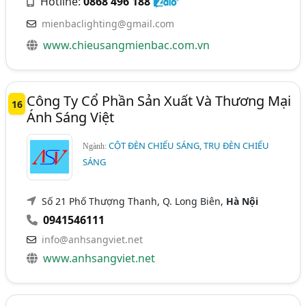
Hotline:
0868 496 188
mienbaclighting@gmail.com
www.chieusangmienbac.com.vn
Công Ty Cổ Phần Sản Xuất Và Thương Mại
16
Ánh Sáng Việt
CỘT ĐÈN CHIẾU SÁNG, TRỤ ĐÈN CHIẾU
Ngành:
SÁNG
Số 21 Phố Thượng Thanh, Q. Long Biên,
Hà Nội
0941546111
info@anhsangviet.net
www.anhsangviet.net