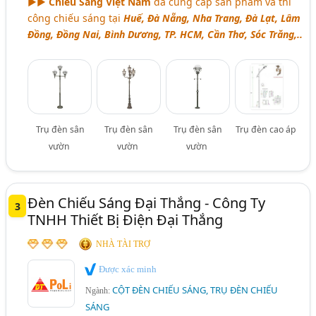
►►
Chiếu Sáng Việt Nam
đã cung cấp sản phẩm và thi
công chiếu sáng tại
Huế, Đà Nẵng, Nha Trang, Đà Lạt, Lâm
Đồng, Đồng Nai, Bình Dương, TP. HCM, Cần Thơ, Sóc Trăng,..
Trụ đèn sân
Trụ đèn sân
Trụ đèn sân
Trụ đèn cao áp
vườn
vườn
vườn
Đèn Chiếu Sáng Đại Thắng - Công Ty
3
TNHH Thiết Bị Điện Đại Thắng
NHÀ TÀI TRỢ
Được xác minh
CỘT ĐÈN CHIẾU SÁNG, TRỤ ĐÈN CHIẾU
Ngành:
SÁNG