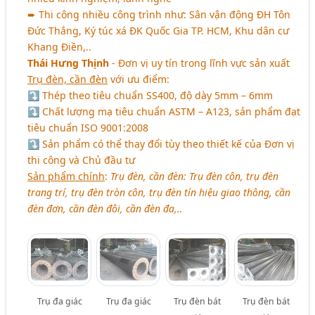
➨ Thi công nhiều công trình như: Sân vận động ĐH Tôn
Đức Thắng, Ký túc xá ĐK Quốc Gia TP. HCM, Khu dân cư
Khang Điền,..
Thái Hưng Thịnh
- Đơn vị uy tín trong lĩnh vực sản xuất
Trụ đèn, cần đèn
với ưu điểm:
⤵ Thép theo tiêu chuẩn SS400, độ dày 5mm – 6mm
⤵ Chất lượng mạ tiêu chuẩn ASTM – A123, sản phẩm đạt
tiêu chuẩn ISO 9001:2008
⤵ Sản phẩm có thể thay đổi tùy theo thiết kế của Đơn vị
thi công và Chủ đầu tư
Sản phẩm chính
:
Trụ đèn, cần đèn: Trụ đèn côn, trụ đèn
trang trí, trụ đèn tròn côn, trụ đèn tín hiệu giao thông, cần
đèn đơn, cần đèn đôi, cần đèn đa,..
Trụ đa giác
Trụ đa giác
Trụ đèn bát
Trụ đèn bát