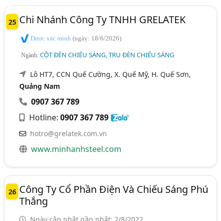
Chi Nhánh Công Ty TNHH GRELATEK
25
Được xác minh
(ngày: 18/6/2026)
CỘT ĐÈN CHIẾU SÁNG, TRỤ ĐÈN CHIẾU SÁNG
Ngành:
Lô HT7, CCN Quế Cường, X. Quế Mỹ, H. Quế Sơn,
Quảng Nam
0907 367 789
Hotline:
0907 367 789
hotro@grelatek.com.vn
www.minhanhsteel.com
Công Ty Cổ Phần Điện Và Chiếu Sáng Phú
26
Thắng
Ngày cập nhật gần nhất: 2/8/2022