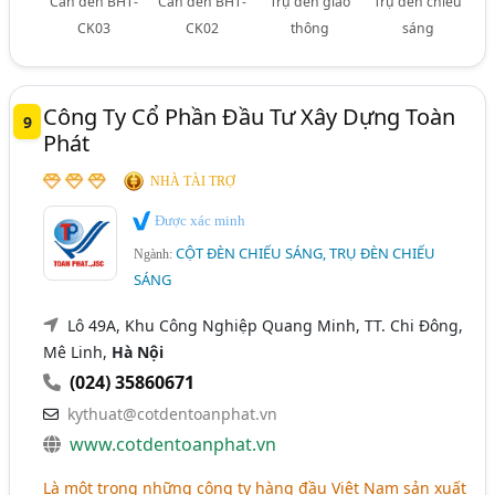
Cần đèn BHT-
Cần đèn BHT-
Trụ đèn giao
Trụ đèn chiếu
CK03
CK02
thông
sáng
Công Ty Cổ Phần Đầu Tư Xây Dựng Toàn
9
Phát
NHÀ TÀI TRỢ
Được xác minh
CỘT ĐÈN CHIẾU SÁNG, TRỤ ĐÈN CHIẾU
Ngành:
SÁNG
Lô 49A, Khu Công Nghiệp Quang Minh, TT. Chi Đông,
Mê Linh,
Hà Nội
(024) 35860671
kythuat@cotdentoanphat.vn
www.cotdentoanphat.vn
Là một trong những công ty hàng đầu Việt Nam sản xuất