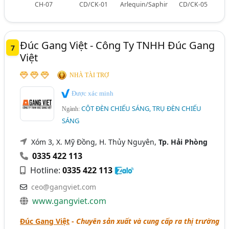
CH-07
CD/CK-01
Arlequin/Saphir
CD/CK-05
Đúc Gang Việt - Công Ty TNHH Đúc Gang
7
Việt
NHÀ TÀI TRỢ
Được xác minh
CỘT ĐÈN CHIẾU SÁNG, TRỤ ĐÈN CHIẾU
Ngành:
SÁNG
Xóm 3, X. Mỹ Đồng, H. Thủy Nguyên,
Tp. Hải Phòng
0335 422 113
Hotline:
0335 422 113
ceo@gangviet.com
www.gangviet.com
Đúc Gang Việt
-
Chuyên sản xuất và cung cấp ra thị trường