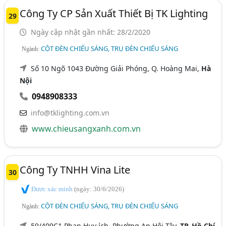
Công Ty CP Sản Xuất Thiết Bị TK Lighting
29
Ngày cập nhật gần nhất: 28/2/2020
CỘT ĐÈN CHIẾU SÁNG, TRỤ ĐÈN CHIẾU SÁNG
Ngành:
Số 10 Ngõ 1043 Đường Giải Phóng, Q. Hoàng Mai,
Hà
Nội
0948908333
info@tklighting.com.vn
www.chieusangxanh.com.vn
Công Ty TNHH Vina Lite
30
Được xác minh
(ngày: 30/6/2026)
CỘT ĐÈN CHIẾU SÁNG, TRỤ ĐÈN CHIẾU SÁNG
Ngành:
59/409C1 Phan Huy ích, Phường An Hội Tây,
TP. Hồ Chí