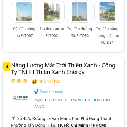
Cột đèn nâng
Trụ đèn cao áp
Trụ đèn đường
Trụ đèn năng
hạ PLTD07
PLTD02
đôi PLTD30
lượng mặt trời
PLTD34
Năng Lượng Mặt Trời Thiên Xanh - Công
4
Ty TNHH Thiên Xanh Energy
NHÀ TÀI TRỢ
Được xác minh
CỘT ĐÈN CHIẾU SÁNG, TRỤ ĐÈN CHIẾU
Ngành:
SÁNG
Số 45A, Đường Lê Văn Mầm, Khu Phố Đông Thành,
Phường Tân Đông Hiệp,
TP. Hồ Chí Minh (TPHCM)