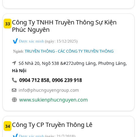
Công Ty TNHH Truyền Thông Sự Kiện
33
Phúc Nguyên
Được xác minh
(ngày: 15/12/2025)
TRUYỀN THÔNG - CÁC CÔNG TY TRUYỀN THÔNG
Ngành:
Số Nhà 20, Ngõ 538 &#272ường Láng, Phường Láng,
Hà Nội
0904 712 858
,
0906 239 918
info@phucnguyengroup.com
www.sukienphucnguyen.com
Công Ty CP Truyền Thông Lê
34
Được xác minh
(ngày: 21/7/2018)