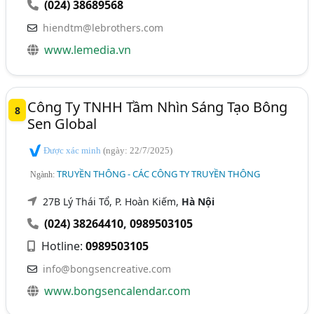
(024) 38689568
hiendtm@lebrothers.com
www.lemedia.vn
Công Ty TNHH Tầm Nhìn Sáng Tạo Bông
8
Sen Global
Được xác minh
(ngày: 22/7/2025)
TRUYỀN THÔNG - CÁC CÔNG TY TRUYỀN THÔNG
Ngành:
27B Lý Thái Tổ, P. Hoàn Kiếm,
Hà Nội
(024) 38264410
,
0989503105
Hotline:
0989503105
info@bongsencreative.com
www.bongsencalendar.com