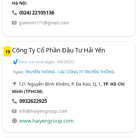
Hà Nội
(024) 22105136
giaminh171@gmail.com
Công Ty Cổ Phần Đầu Tư Hải Yến
19
Được xác minh
(ngày: 4/6/2025)
TRUYỀN THÔNG - CÁC CÔNG TY TRUYỀN THÔNG
Ngành:
121 Nguyễn Bỉnh Khiêm, P. Đa Kao, Q, 1,
TP. Hồ Chí
Minh (TPHCM)
0932622925
info@haiyengroup.com
www.haiyengroup.com