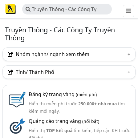
Truyền Thông - Các Công Ty
Truyền Thông
Truyền Thông - Các Công Ty Truyền
Thông
Nhóm ngành/ ngành xem thêm
Ngành nghề
Tỉnh/ Thành Phố
Truyền Thông - Các Công Ty Truyền Thông
(217)
Hà Nội
TP. Hồ Chí Minh (TPHCM)
Đồng Nai
Nhóm ngành nghề
Đăng ký trang vàng
(miễn phí)
Bình Dương
Tp. Đà Nẵng
TP. Hải Phòng
Hiển thị miễn phí trước
250.000+ nhà mua
tìm
Truyền Thông Trực Tuyến - Giải Pháp (137)
Bình Phước
Bình Thuận
Khánh Hòa
kiếm mỗi ngày.
Sản Xuất Phim Quảng Cáo, TVC (135)
Quảng cáo trang vàng
(nổi bật)
Nghệ An
Thanh Hóa
TP. Cần Thơ
Bến Tre
Quan Hệ Công Chúng (PR) - Tư Vấn (47)
Hiển thị
TOP kết quả
tìm kiếm, tiếp cận KH trước
Quảng Nam
đối thủ.