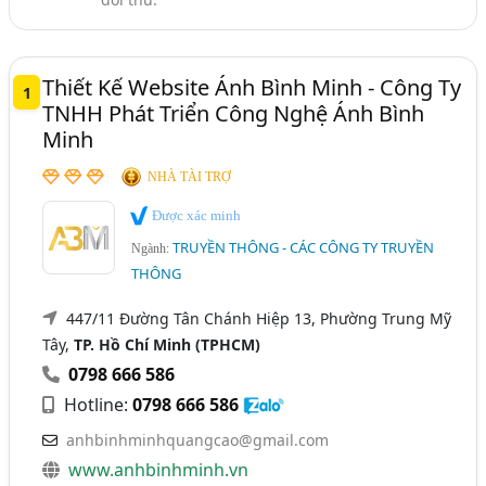
Truyền Thông - Nghiên Cứu Và Phân Tích (43)
Truyền Thông - Phương Tiện Truyền Thông (11)
Truyền Thông Đa Phương Tiện (34)
Thiết Kế Website Ánh Bình Minh - Công Ty
1
TNHH Phát Triển Công Nghệ Ánh Bình
Truyền Thông Đại Chúng (17)
Minh
Ngành xem thêm
NHÀ TÀI TRỢ
Quảng Cáo Trực Tuyến (525)
Được xác minh
Xây Dựng Thương Hiệu - Xây Dựng Và Tư Vấn Chiến
TRUYỀN THÔNG - CÁC CÔNG TY TRUYỀN
Ngành:
Lược Thương Hiệu (136)
THÔNG
447/11 Đường Tân Chánh Hiệp 13, Phường Trung Mỹ
Tây,
TP. Hồ Chí Minh (TPHCM)
0798 666 586
Hotline:
0798 666 586
anhbinhminhquangcao@gmail.com
www.anhbinhminh.vn