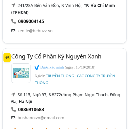
241/28A Bến Vân Đồn, P. Vĩnh Hội,
TP. Hồ Chí Minh
(TPHCM)
0909004145
zen.le@bebuzz.vn
Công Ty Cổ Phần Kỷ Nguyên Xanh
15
Được xác minh
(ngày: 15/10/2018)
TRUYỀN THÔNG - CÁC CÔNG TY TRUYỀN
Ngành:
THÔNG
Số 115, Ngõ 97, &#272ường Phạm Ngọc Thạch, Đống
Đa,
Hà Nội
0886910683
bushanoivn@gmail.com