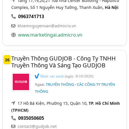
Tầng 17,19,20,21 Toà nhà Center Building - Hapulico
Complex, Số 1 Nguyễn Huy Tưởng, Thanh Xuân,
Hà Nội
0963741713
khiemnguyenvan@admicro.vn
www.marketingai.admicro.vn
Truyền Thông GUDJOB - Công Ty TNHH
26
Truyền Thông Và Sáng Tạo GUDJOB
Được xác minh
(ngày: 8/10/2020)
TRUYỀN THÔNG - CÁC CÔNG TY TRUYỀN
Ngành:
THÔNG
17 Hồ Bá Kiện, Phường 15, Quận 10,
TP. Hồ Chí Minh
(TPHCM)
0935050605
contact@gudjob.net