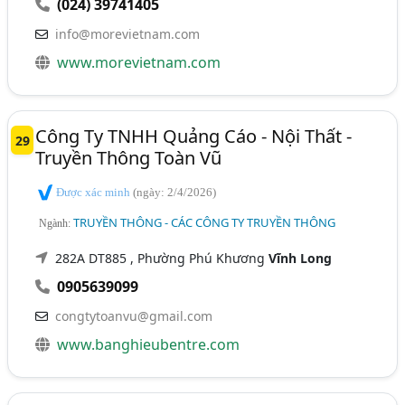
(024) 39741405
info@morevietnam.com
www.morevietnam.com
Công Ty TNHH Quảng Cáo - Nội Thất -
29
Truyền Thông Toàn Vũ
Được xác minh
(ngày: 2/4/2026)
TRUYỀN THÔNG - CÁC CÔNG TY TRUYỀN THÔNG
Ngành:
282A DT885 , Phường Phú Khương
Vĩnh Long
0905639099
congtytoanvu@gmail.com
www.banghieubentre.com