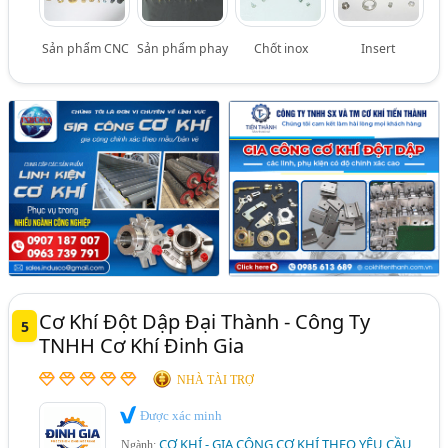
Sản phẩm CNC
Sản phẩm phay
Chốt inox
Insert
Cơ Khí Đột Dập Đại Thành - Công Ty
5
TNHH Cơ Khí Đinh Gia
NHÀ TÀI TRỢ
Được xác minh
CƠ KHÍ - GIA CÔNG CƠ KHÍ THEO YÊU CẦU
Ngành: