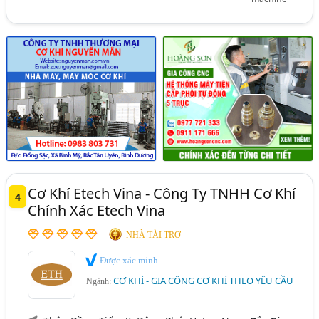
Cơ Khí Etech Vina - Công Ty TNHH Cơ Khí
4
Chính Xác Etech Vina
NHÀ TÀI TRỢ
Được xác minh
CƠ KHÍ - GIA CÔNG CƠ KHÍ THEO YÊU CẦU
Ngành: