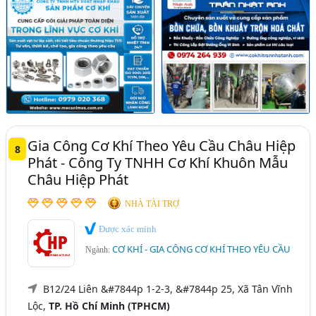
Gia Công Cơ Khí Theo Yêu Cầu Châu Hiệp
8
Phát - Công Ty TNHH Cơ Khí Khuôn Mẫu
Châu Hiệp Phát
NHÀ TÀI TRỢ
Được xác minh
CƠ KHÍ - GIA CÔNG CƠ KHÍ THEO YÊU CẦU
Ngành:
B12/24 Liên &#7844p 1-2-3, &#7844p 25, Xã Tân Vĩnh
Lộc,
TP. Hồ Chí Minh (TPHCM)