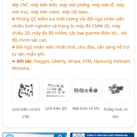
dây CNC, máy bắn điện, máy mài phẳng, máy mài lỗ, máy
mài trục, máy hàn robot, máy cắt laser,..
☬ Phòng QC kiểm tra chất lượng với đội ngủ nhân viên
nhiều kinh nghiệm và trang bị máy đo CMM 3D, máy
chiếu 2D, máy đo độ nhám, các loại panme điện tử,.. với
độ chính xác cao.
☬ Đội ngũ nhân viên nhiệt tình, chu đáo, sẵn sàng hỗ trợ
tư vấn miễn phí.
➽
Đối tác:
Piaggio, Liberty, Vespa, SYM, Hyosung Vietnam,
Mitsuba,..
Linh kiện JIG
Mặt bích cơ khí
Linh kiện cơ khí
Pulley hub cơ
CNC
khí