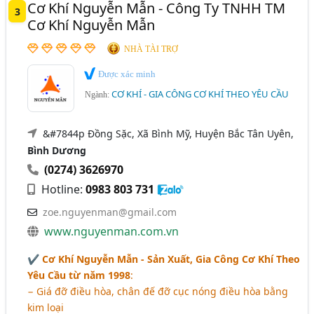
Cơ Khí Nguyễn Mẫn - Công Ty TNHH TM
3
Cơ Khí Nguyễn Mẫn
NHÀ TÀI TRỢ
Được xác minh
CƠ KHÍ - GIA CÔNG CƠ KHÍ THEO YÊU CẦU
Ngành:
&#7844p Đồng Sặc, Xã Bình Mỹ, Huyện Bắc Tân Uyên,
Bình Dương
(0274) 3626970
Hotline:
0983 803 731
zoe.nguyenman@gmail.com
www.nguyenman.com.vn
✔
Cơ Khí Nguyễn Mẫn - Sản Xuất, Gia Công Cơ Khí Theo
Yêu Cầu từ năm 1998
:
− Giá đỡ điều hòa, chân đế đỡ cục nóng điều hòa bằng
kim loại