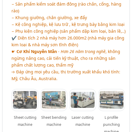
− Sản phẩm kiểm soát đám đông (rào chắn, cổng, hàng
rào)
− Khung giường, chân giường, xe đẩy
− Kệ công nghiệp, kệ lưu trữ , kệ trưng bày bằng kim loại
− Phụ kiện công nghiệp (sản phẩm dập kim loại, bản lề,..)
✔ Diện tích 2 nhà máy hơn 26.000m2 (nhà máy gia công
kim loại & nhà máy sơn tĩnh điện)
☛
Cơ Khí Nguyễn Mẫn
-
Hơn 26 năm trong nghề
, không
ngừng nâng cao, cải tiến kỹ thuật, cho ra những sản
phẩm chất lượng cao, thẩm mỹ
➩ Đáp ứng mọi yêu cầu, thị trường xuất khẩu khó tính:
Mỹ, Châu Âu, Australia.
Sheet cutting
Sheet bending
Laser cutting
L profile
machine
machine
machine
punching
machine