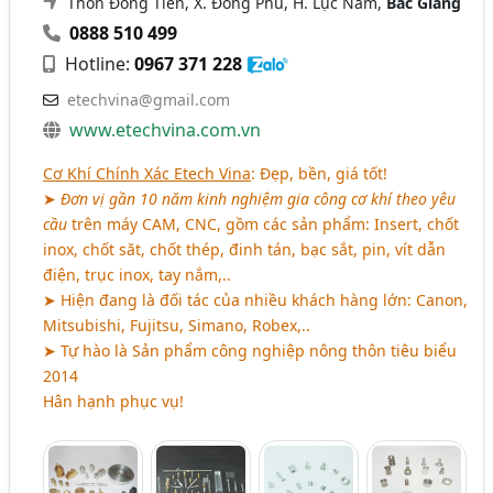
Thôn Đồng Tiến, X. Đông Phú, H. Lục Nam,
Bắc Giang
0888 510 499
Hotline:
0967 371 228
etechvina@gmail.com
www.etechvina.com.vn
Cơ Khí Chính Xác Etech Vina
: Đẹp, bền, giá tốt!
➤
Đơn vị gần 10 năm kinh nghiệm gia công cơ khí theo yêu
cầu
trên máy CAM, CNC, gồm các sản phẩm: Insert, chốt
inox, chốt săt, chốt thép, đinh tán, bạc sắt, pin, vít dẫn
điện, trục inox, tay nắm,..
➤ Hiện đang là đối tác của nhiều khách hàng lớn: Canon,
Mitsubishi, Fujitsu, Simano, Robex,..
➤ Tự hào là Sản phẩm công nghiệp nông thôn tiêu biểu
2014
Hân hạnh phục vụ!