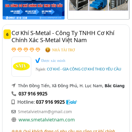
Cơ Khí S-Metal - Công Ty TNHH Cơ Khí
6
Chính Xác S-Metal Việt Nam
NHÀ TÀI TRỢ
Được xác minh
CƠ KHÍ - GIA CÔNG CƠ KHÍ THEO YÊU CẦU
Ngành:
Thôn Đồng Tiến, Xã Đông Phú, H. Lục Nam,
Bắc Giang
037 916 9925
Hotline:
037 916 9925
Smetalvietnam@gmail.com
www.smetalvietnam.com
❊❊❊
Quý khách đang có nhu cầu gia công cơ khí chính