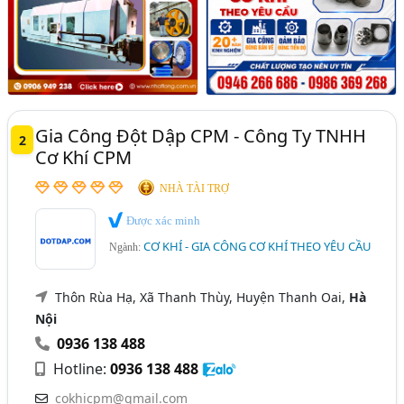
Gia Công Đột Dập CPM - Công Ty TNHH
2
Cơ Khí CPM
NHÀ TÀI TRỢ
Được xác minh
CƠ KHÍ - GIA CÔNG CƠ KHÍ THEO YÊU CẦU
Ngành:
Thôn Rùa Hạ, Xã Thanh Thùy, Huyện Thanh Oai,
Hà
Nội
0936 138 488
Hotline:
0936 138 488
cokhicpm@gmail.com