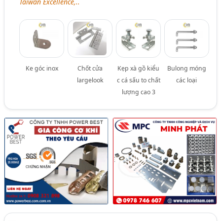
Taiwan Excellence,..
Ke góc inox
Chốt cửa
Kẹp xà gồ kiểu
Bulong móng
largelook
c cá sấu to chất
các loại
lượng cao 3