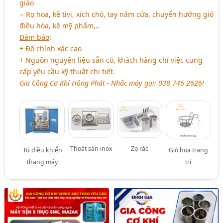
giáo
− Rọ hoa, kệ tivi, xích chó, tay nắm cửa, chuyển hướng gió
điều hòa, kệ mỹ phẩm,..
Đảm bảo
:
+ Độ chính xác cao
+ Nguồn nguyên liệu sẵn có, khách hàng chỉ việc cung
cấp yêu cầu kỹ thuật chi tiết.
Gia Công Cơ Khí Hồng Phát - Nhấc máy gọi: 038 746 2626!
Thoát sàn inox
Zọ rác
Tủ điều khiển
Giỏ hoa trang
thang máy
trí