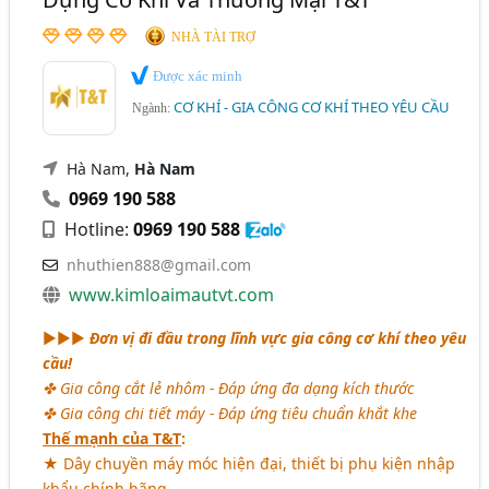
NHÀ TÀI TRỢ
Được xác minh
CƠ KHÍ - GIA CÔNG CƠ KHÍ THEO YÊU CẦU
Ngành:
Hà Nam,
Hà Nam
0969 190 588
Hotline:
0969 190 588
nhuthien888@gmail.com
www.kimloaimautvt.com
►►►
Đơn vị đi đầu trong lĩnh vực gia công cơ khí theo yêu
cầu!
✤ Gia công cắt lẻ nhôm - Đáp ứng đa dạng kích thước
✤ Gia công chi tiết máy - Đáp ứng tiêu chuẩn khắt khe
Thế mạnh của T&T
:
★ Dây chuyền máy móc hiện đại, thiết bị phụ kiện nhập
khẩu chính hãng