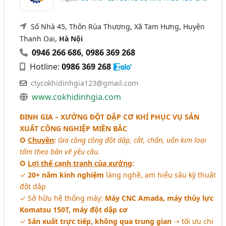
Số Nhà 45, Thôn Rùa Thượng, Xã Tam Hưng, Huyện
Thanh Oai,
Hà Nội
0946 266 686
,
0986 369 268
Hotline:
0986 369 268
ctycokhidinhgia123@gmail.com
www.cokhidinhgia.com
ĐINH GIA – XƯỞNG ĐỘT DẬP CƠ KHÍ PHỤC VỤ SẢN
XUẤT CÔNG NGHIỆP MIỀN BẮC
✪
Chuyên
:
Gia công công đột dập, cắt, chấn, uốn kim loại
tấm theo bản vẽ yêu cầu.
✪
Lợi thế cạnh tranh của xưởng
:
✓
20+ năm kinh nghiệm
làng nghề, am hiểu sâu kỹ thuật
đột dập
✓ Sở hữu hệ thống máy:
Máy CNC Amada, máy thủy lực
Komatsu 150T, máy đột dập cơ
✓
Sản xuất trực tiếp, không qua trung gian
➝ tối ưu chi