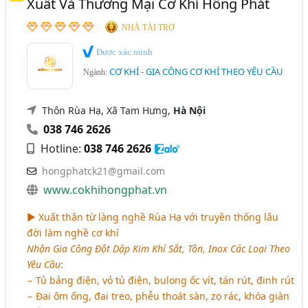
Xuất Và Thương Mại Cơ Khí Hồng Phát
Thái Nguyên
Thanh Hóa
TP. Cần Thơ
NHÀ TÀI TRỢ
Vĩnh Phúc
Đắk Lắk
Bắc Giang
Bình Định
Được xác minh
CƠ KHÍ - GIA CÔNG CƠ KHÍ THEO YÊU CẦU
Gia Lai
Hà Nam
Hải Dương
Kiên Giang
Ngành:
Long An
Ninh Bình
Quảng Nam
Thôn Rùa Hạ, Xã Tam Hưng,
Hà Nội
Quảng Ngãi
Tây Ninh
Tiền Giang
038 746 2626
Hotline:
038 746 2626
hongphatck21@gmail.com
www.cokhihongphat.vn
► Xuất thân từ làng nghề Rùa Hạ với truyền thống lâu
đời làm nghề cơ khí
Nhận Gia Công Đột Dập Kim Khí Sắt, Tôn, Inox Các Loại Theo
Yêu Cầu
:
− Tủ bảng điện, vỏ tủ điện, bulong ốc vít, tán rút, đinh rút
− Đai ôm ống, đai treo, phễu thoát sàn, zọ rác, khóa giàn