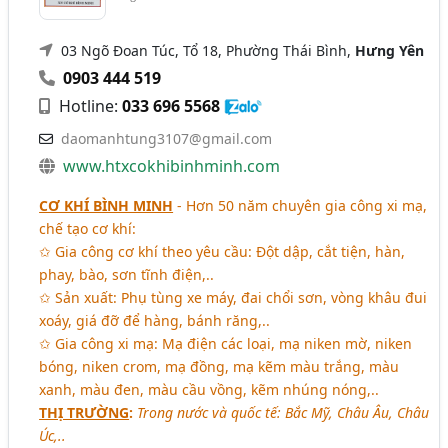
03 Ngõ Đoan Túc, Tổ 18, Phường Thái Bình,
Hưng Yên
0903 444 519
Hotline:
033 696 5568
daomanhtung3107@gmail.com
www.htxcokhibinhminh.com
CƠ KHÍ BÌNH MINH
- Hơn 50 năm chuyên gia công xi mạ,
chế tạo cơ khí:
✩ Gia công cơ khí theo yêu cầu: Đột dập, cắt tiện, hàn,
phay, bào, sơn tĩnh điện,..
✩ Sản xuất: Phụ tùng xe máy, đai chổi sơn, vòng khâu đui
xoáy, giá đỡ để hàng, bánh răng,..
✩ Gia công xi mạ: Mạ điện các loại, mạ niken mờ, niken
bóng, niken crom, mạ đồng, mạ kẽm màu trắng, màu
xanh, màu đen, màu cầu vồng, kẽm nhúng nóng,..
THỊ TRƯỜNG
:
Trong nước và quốc tế: Bắc Mỹ, Châu Âu, Châu
Úc,..