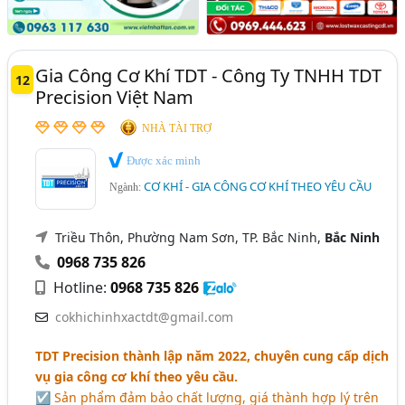
Gia Công Cơ Khí TDT - Công Ty TNHH TDT
12
Precision Việt Nam
NHÀ TÀI TRỢ
Được xác minh
CƠ KHÍ - GIA CÔNG CƠ KHÍ THEO YÊU CẦU
Ngành:
Triều Thôn, Phường Nam Sơn, TP. Bắc Ninh,
Bắc Ninh
0968 735 826
Hotline:
0968 735 826
cokhichinhxactdt@gmail.com
TDT Precision thành lập năm 2022, chuyên cung cấp dịch
vụ gia công cơ khí theo yêu cầu.
☑ Sản phẩm đảm bảo chất lượng, giá thành hợp lý trên