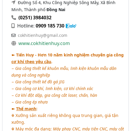
Đường Số 4, Khu Công Nghiệp Sông Mây, Xã Bình
Minh, Thành phố
Đồng Nai
(0251) 3984032
Hotline:
0909 185 730
cokhitienhuy@gmail.com
www.cokhitienhuy.com
➽
Tiến Huy - Hơn 10 năm kinh nghiệm chuyên gia công
cơ khí theo yêu cầu
.
− Gia công thiết kế khuôn mẫu, linh kiện khuôn mẫu dân
dụng và công nghiệp
− Gia công thiết kế đồ gá JIG
− Gia công cơ khí, linh kiện, cơ khí chính xác
− Cơ khí đột dập, gia công cắt laser, chấn, hàn
− Gia công ép nhựa
➽
Thế mạnh
:
☬ Xưởng sản xuất riêng không qua trung gian, giá tận
xưởng.
☬ Máy móc đa dạng:
Máy phay CNC, máy tiện CNC, máy cắt