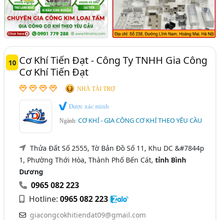
Cơ Khí Tiến Đạt - Công Ty TNHH Gia Công
10
Cơ Khí Tiến Đạt
NHÀ TÀI TRỢ
Được xác minh
CƠ KHÍ - GIA CÔNG CƠ KHÍ THEO YÊU CẦU
Ngành:
Thửa Đất Số 2555, Tờ Bản Đồ Số 11, Khu DC &#7844p
1, Phường Thới Hòa, Thành Phố Bến Cát,
tỉnh Bình
Dương
0965 082 223
Hotline:
0965 082 223
giacongcokhitiendat09@gmail.com