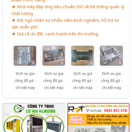
★ Nhà máy đáp ứng tiêu chuẩn ISO về hệ thống quản lý
chất lượng
★ Đội ngũ nhân sự nhiều năm kinh nghiệm, hỗ trợ tư
vấn miễn phí
★ Giá cả ưu đãi, cạnh tranh trên thị trường.
Dịch vụ gia
Dịch vụ gia
Dịch vụ gia
Dịch vụ gia
công đồ gá -
công đồ gá -
công đồ gá -
công đồ gá -
chi tiết máy
chi tiết máy
chi tiết máy
chi tiết máy