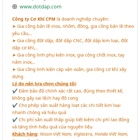
www.dotdap.com
Công ty Cơ Khí CPM
là doanh nghiệp chuyên:
➤ Gia công bản lề inox, nhôm, đồng, gia công bản lề theo
yêu cầu,..
➤ Gia công đột dập, đột dập CNC, đột dập kim loại, đột
dập cơ khí,..
➤ Gia công linh phụ kiện inox, gia công chốt inox, tay
nắm inox,..
➤ Gia công linh kiện cáp vặn xoắn, gia công cơ khí xây
dựng
Lý do nên lựa chọn chúng tôi
:
✔ Đảm bảo độ chính xác rất cao, đúng theo thiết kế,
không gây sai lệch hay độ cong
✔ Cho phép sản xuất hàng loạt các chi tiết kim loại
nhanh chóng và hiệu quả
✔ Chi phí sản xuất thấp giúp tiết kiệm chi phí lao động
và tăng tính hiệu quả của nguyên liệu
Khách hàng
:
Nissin Việt Nam, Viglacera, Honda Việt Nam,