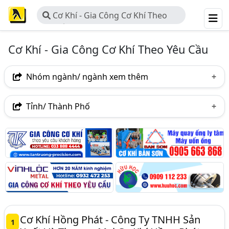
Cơ Khí - Gia Công Cơ Khí Theo
Yêu Cầu
Cơ Khí - Gia Công Cơ Khí Theo Yêu Cầu
Nhóm ngành/ ngành xem thêm
Ngành nghề
Tỉnh/ Thành Phố
Cơ Khí - Gia Công Cơ Khí Theo Yêu Cầu
(660)
Hà Nội
TP. Hồ Chí Minh (TPHCM)
Đồng Nai
Ngành xem thêm
Bình Dương
Lâm Đồng
Tp. Đà Nẵng
Cơ Khí - Gia Công Và Chế Tạo (2487)
TP. Hải Phòng
An Giang
Bà Rịa-Vũng Tàu
Bulong, Ốc Vít - Gia Công Bulong, Ốc Vít Theo Yêu Cầu
Bắc Ninh
Bình Phước
Bình Thuận
(67)
Hưng Yên
Hà Tĩnh
Khánh Hòa
Nam Định
Cơ Khí Hồng Phát - Công Ty TNHH Sản
1
Nghệ An
Phú Thọ
Quảng Ninh
Thái Bình