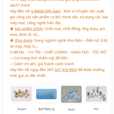
xác???
❊❊❊
Hãy đến với
S-Metal Việt Nam
- Đơn vị chuyên sản xuất,
gia công các sản phẩm cơ khí chính xác, sử dụng các loại
máy móc, công nghệ hiện đại.
❖
Sản phẩm chính
: Chốt inox, chốt đồng, ống thau, pin
inox, đinh ốc vít,..
❖
Ứng dụng
: trong ngành nghề như điện – điện tử, ô tô,
xe máy, máy in,..
S-METAL - “UY TÍN – CHẤT LƯỢNG – SÁNG TẠO – TỐC ĐỘ"
✓ Coi trọng tính thẩm mỹ, độ bền.
✓ Giảm chi phí, giá thành cạnh tranh.
Hãy liên hệ ngay đến SĐT
037 916 9925
để được hưởng
mức giá ưu đãi nhất!
Insert
&#7888;ng
Pin
Pem