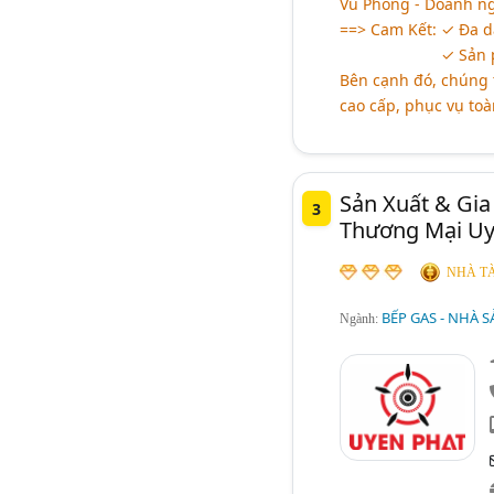
Vũ Phong - Doanh ng
==> Cam Kết: ✓ Đa dạ
aaaaaaaaaaa
✓ Sản p
Bên cạnh đó, chúng t
cao cấp, phục vụ to
Sản Xuất & Gi
3
Thương Mại Uy
NHÀ TÀ
BẾP GAS - NHÀ S
Ngành: