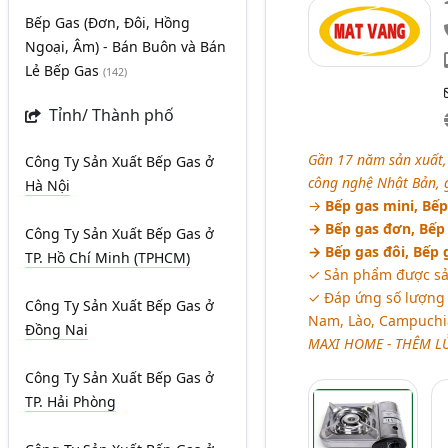
Bếp Gas (Đơn, Đôi, Hồng
Ngoại, Âm) - Bán Buôn và Bán
Lẻ Bếp Gas
(142)
Tỉnh/ Thành phố
Gần 17 năm sản xuất,
Công Ty Sản Xuất Bếp Gas
ở
công nghệ Nhật Bản,
Hà Nội
→
Bếp gas mini, Bếp
→ Bếp gas đơn, Bếp 
Công Ty Sản Xuất Bếp Gas
ở
→ Bếp gas đôi, Bếp g
TP. Hồ Chí Minh (TPHCM)
✓ Sản phẩm được sản
✓ Đáp ứng số lượng 
Công Ty Sản Xuất Bếp Gas
ở
Nam, Lào, Campuchia
Đồng Nai
MAXI HOME - THÊM L
Công Ty Sản Xuất Bếp Gas
ở
TP. Hải Phòng