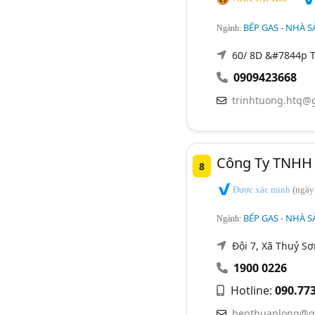
BẾP GAS - NHÀ S
Ngành:
60/ 8D &#7844p T
0909423668
trinhtuong.htq@
Công Ty TNHH 
8
Được xác minh
(ngày
BẾP GAS - NHÀ S
Ngành:
Đội 7, Xã Thuỷ S
1900 0226
Hotline:
090.77
bepthuanlong@g