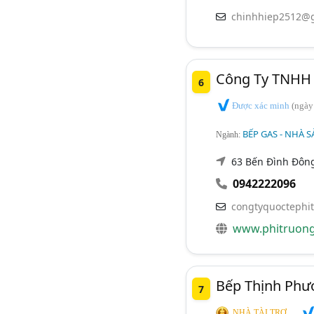
chinhhiep2512@
Công Ty TNHH 
6
Được xác minh
(ngày
BẾP GAS - NHÀ S
Ngành:
63 Bến Đình Đông
0942222096
congtyquoctephi
www.phitruong
Bếp Thịnh Phư
7
NHÀ TÀI TRỢ