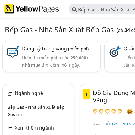
Bếp Gas - Nhà Sản Xuất 
Bếp Gas - Nhà Sản Xuất Bếp Gas
[có
34
cô
Đăng ký trang vàng
Quản
(miễn phí)
Hiển thị miễn phí trước
250.000+
Hiển 
nhà mua
tìm kiếm mỗi ngày.
cận K
Đồ Gia Dụng M
Ngành nghề
1
Vàng
Bếp Gas - Nhà Sản Xuất Bếp
Gas
(34)
BẾP GAS - NHÀ S
Ngành:
Xem thêm ngành