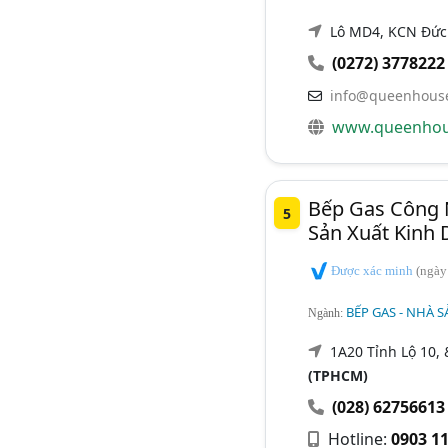
Lô MD4, KCN Đức 
(0272) 3778222
info@queenhous
www.queenhou
Bếp Gas Công 
5
Sản Xuất Kinh
Được xác minh
(ngày
BẾP GAS - NHÀ S
Ngành:
1A20 Tỉnh Lộ 10,
(TPHCM)
(028) 62756613
Hotline:
0903 11