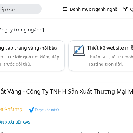
Danh mục Ngành nghề
Q
Bếp Gas
ng ty trong ngành]
g cáo trang vàng
Thiết kế website mi
(nổi bật)
thị
TOP kết quả
tìm kiếm, tiếp
Chuẩn SEO, tối ưu mob
H trước đối thủ.
Hosting trọn đời
.
ắt Vàng - Công Ty TNHH Sản Xuất Thương Mại M
Được xác minh
NHÀ TÀI TRỢ
ẢN XUẤT BẾP GAS