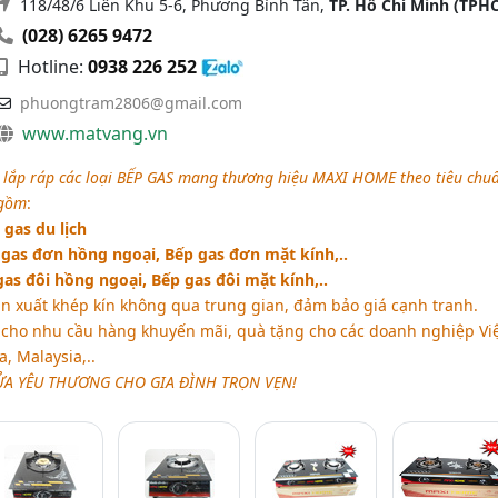
118/48/6 Liên Khu 5-6, Phương Bình Tân,
TP. Hồ Chí Minh (TPH
(028) 6265 9472
Hotline:
0938 226 252
phuongtram2806@gmail.com
www.matvang.vn
 lắp ráp các loại BẾP GAS mang thương hiệu MAXI HOME theo tiêu chu
 gồm
:
 gas du lịch
gas đơn hồng ngoại, Bếp gas đơn mặt kính,..
as đôi hồng ngoại, Bếp gas đôi mặt kính,..
 xuất khép kín không qua trung gian, đảm bảo giá cạnh tranh.
cho nhu cầu hàng khuyến mãi, quà tặng cho các doanh nghiệp Vi
, Malaysia,..
ỬA YÊU THƯƠNG CHO GIA ĐÌNH TRỌN VẸN!