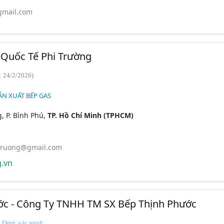
gmail.com
Quốc Tế Phi Trường
: 24/2/2026)
ẢN XUẤT BẾP GAS
, P. Bình Phú,
TP. Hồ Chí Minh (TPHCM)
truong@gmail.com
.vn
ớc - Công Ty TNHH TM SX Bếp Thịnh Phước
Được xác minh