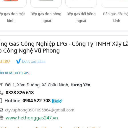
ếp gas đơn mặt
Bếp gas đơn hồng
Bếp gas đôi hồng
Bếp gas đôi mặ
kính
ngoại
ngoại
kính
ống Gas Công Nghiệp LPG - Công Ty TNHH Xây L
o Công Nghệ Vũ Phong
Được xác minh
I TRỢ
ẢN XUẤT BẾP GAS
Đội 1, Xóm Đường, Xã Châu Ninh,
Hưng Yên
0328 826 618
Hotline:
0904 522 708
ctyvuphong0901095864@gmail.com
www.hethonggas247.vn