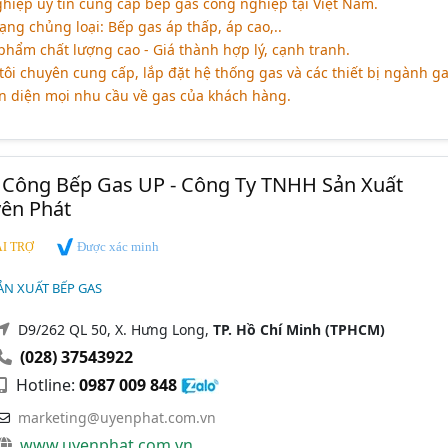
hiệp uy tín cung cấp bếp gas công nghiệp tại Việt Nam.
ng chủng loại: Bếp gas áp thấp, áp cao,..
hẩm chất lượng cao - Giá thành hợp lý, cạnh tranh.
ôi chuyên cung cấp, lắp đặt hệ thống gas và các thiết bị ngành g
àn diện mọi nhu cầu về gas của khách hàng.
a Công Bếp Gas UP - Công Ty TNHH Sản Xuất
ên Phát
Được xác minh
I TRỢ
ẢN XUẤT BẾP GAS
D9/262 QL 50, X. Hưng Long,
TP. Hồ Chí Minh (TPHCM)
(028) 37543922
Hotline:
0987 009 848
marketing@uyenphat.com.vn
www.uyenphat.com.vn