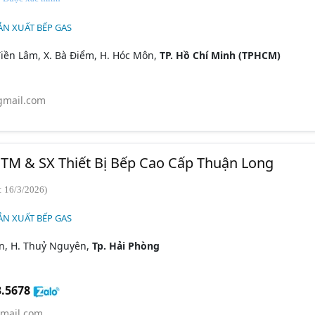
ẢN XUẤT BẾP GAS
iền Lâm, X. Bà Điểm, H. Hóc Môn,
TP. Hồ Chí Minh (TPHCM)
gmail.com
TM & SX Thiết Bị Bếp Cao Cấp Thuận Long
: 16/3/2026)
ẢN XUẤT BẾP GAS
ơn, H. Thuỷ Nguyên,
Tp. Hải Phòng
3.5678
mail.com