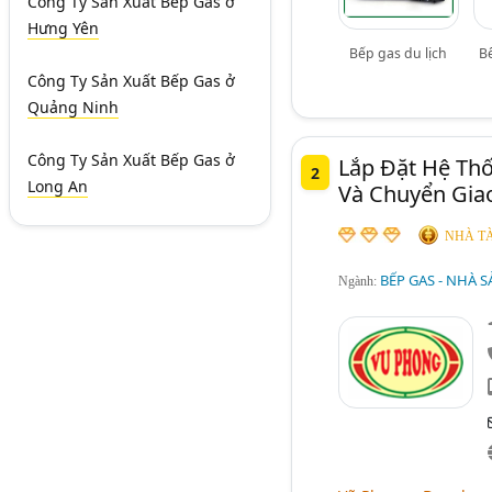
Công Ty Sản Xuất Bếp Gas
ở
Hưng Yên
Bếp gas du lịch
B
Công Ty Sản Xuất Bếp Gas
ở
Quảng Ninh
Công Ty Sản Xuất Bếp Gas
ở
Lắp Đặt Hệ Th
2
Long An
Và Chuyển Gia
NHÀ TÀ
BẾP GAS - NHÀ S
Ngành: