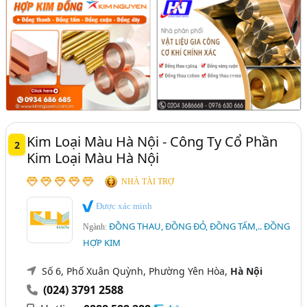
Kim Loại Màu Hà Nội - Công Ty Cổ Phần
2
Kim Loại Màu Hà Nội
NHÀ TÀI TRỢ
Được xác minh
ĐỒNG THAU, ĐỒNG ĐỎ, ĐỒNG TẤM,.. ĐỒNG
Ngành:
HỢP KIM
Số 6, Phố Xuân Quỳnh, Phường Yên Hòa,
Hà Nội
(024) 3791 2588