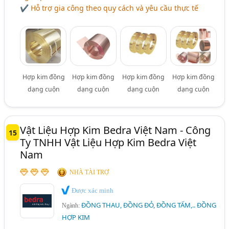
✔ Hỗ trợ gia công theo quy cách và yêu cầu thực tế
Hợp kim đồng
Hợp kim đồng
Hợp kim đồng
Hợp kim đồng
dạng cuộn
dạng cuộn
dạng cuộn
dạng cuộn
Vật Liệu Hợp Kim Bedra Việt Nam - Công
15
Ty TNHH Vật Liệu Hợp Kim Bedra Việt
Nam
NHÀ TÀI TRỢ
Được xác minh
ĐỒNG THAU, ĐỒNG ĐỎ, ĐỒNG TẤM,.. ĐỒNG
Ngành:
HỢP KIM