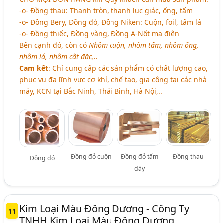
-o- Đồng thau: Thanh tròn, thanh lục giác, ống, tấm
-o- Đồng Bery, Đồng đỏ, Đồng Niken: Cuộn, foil, tấm lá
-o- Đồng thiếc, Đồng vàng, Đồng A-Nốt mạ điện
Bên cạnh đó, còn có
Nhôm cuộn, nhôm tấm, nhôm ống,
nhôm lá, nhôm cât đặc,..
Cam kết
: Chỉ cung cấp các sản phẩm có chất lượng cao,
phục vụ đa lĩnh vực cơ khí, chế tạo, gia công tại các nhà
máy, KCN tại Bắc Ninh, Thái Bình, Hà Nội,..
Đồng đỏ cuộn
Đồng đỏ tấm
Đồng thau
Đồng đỏ
dày
Kim Loại Màu Đông Dương - Công Ty
11
TNHH Kim Loại Màu Đông Dương