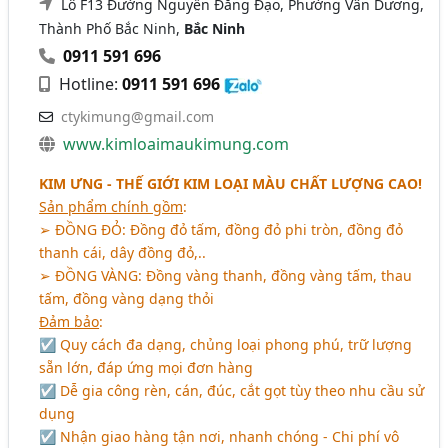
Lô F13 Đường Nguyễn Đăng Đạo, Phường Vân Dương,
Thành Phố Bắc Ninh,
Bắc Ninh
0911 591 696
Hotline:
0911 591 696
ctykimung@gmail.com
www.kimloaimaukimung.com
KIM ƯNG - THẾ GIỚI KIM LOẠI MÀU CHẤT LƯỢNG CAO!
Sản phẩm chính gồm
:
➢
ĐỒNG ĐỎ
: Đồng đỏ tấm, đồng đỏ phi tròn, đồng đỏ
thanh cái, dây đồng đỏ,..
➢
ĐỒNG VÀNG
: Đồng vàng thanh, đồng vàng tấm, thau
tấm, đồng vàng dạng thỏi
Đảm bảo
:
☑ Quy cách đa dạng, chủng loại phong phú, trữ lượng
sẵn lớn, đáp ứng mọi đơn hàng
☑ Dễ gia công rèn, cán, đúc, cắt gọt tùy theo nhu cầu sử
dụng
☑ Nhận giao hàng tận nơi, nhanh chóng - Chi phí vô