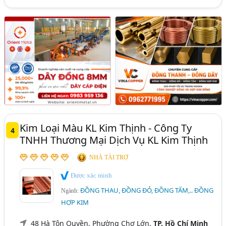
Kim Loại Màu KL Kim Thịnh - Công Ty
4
TNHH Thương Mại Dịch Vụ KL Kim Thịnh
NHÀ TÀI TRỢ
Được xác minh
ĐỒNG THAU, ĐỒNG ĐỎ, ĐỒNG TẤM,.. ĐỒNG
Ngành:
HỢP KIM
48 Hà Tôn Quyền, Phường Chợ Lớn,
TP. Hồ Chí Minh