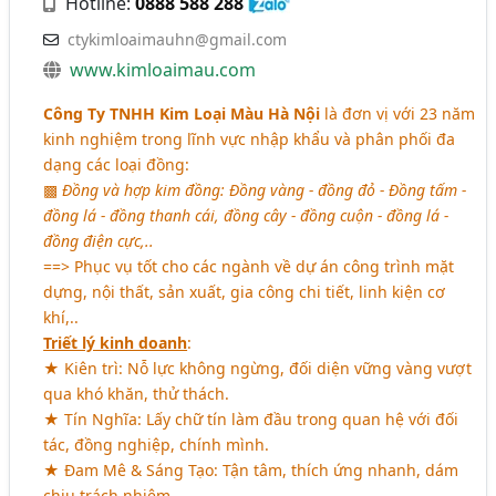
Hotline:
0888 588 288
ctykimloaimauhn@gmail.com
www.kimloaimau.com
Công Ty TNHH Kim Loại Màu Hà Nội
là đơn vị với 23 năm
kinh nghiệm trong lĩnh vực nhập khẩu và phân phối đa
dạng các loại đồng:
▩
Đồng và hợp kim đồng: Đồng vàng - đồng đỏ - Đồng tấm -
đồng lá - đồng thanh cái, đồng cây - đồng cuộn - đồng lá -
đồng điện cực,..
==> Phục vụ tốt cho các ngành về dự án công trình mặt
dựng, nội thất, sản xuất, gia công chi tiết, linh kiện cơ
khí,..
Triết lý kinh doanh
:
★ Kiên trì: Nỗ lực không ngừng, đối diện vững vàng vượt
qua khó khăn, thử thách.
★ Tín Nghĩa: Lấy chữ tín làm đầu trong quan hệ với đối
tác, đồng nghiệp, chính mình.
★ Đam Mê & Sáng Tạo: Tận tâm, thích ứng nhanh, dám
chịu trách nhiệm.