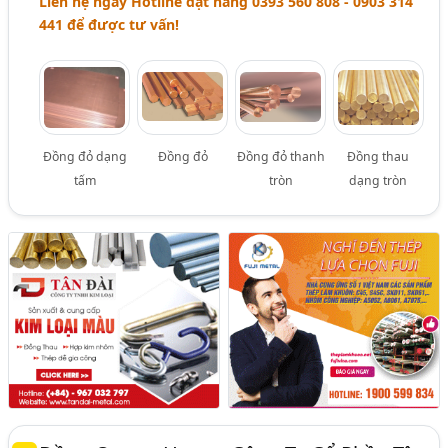
Liên hệ ngay Hotline đặt hàng 0393 560 808 - 0903 314
441 để được tư vấn!
Đồng đỏ dạng
Đồng đỏ
Đồng đỏ thanh
Đồng thau
tấm
tròn
dạng tròn