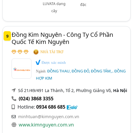
LUVATA dạng
đặc
cây
Đồng Kim Nguyên - Công Ty Cổ Phần
9
Quốc Tế Kim Nguyên
NHÀ TÀI TRỢ
Được xác minh
ĐỒNG THAU, ĐỒNG ĐỎ, ĐỒNG TẤM,.. ĐỒNG
Ngành:
HỢP KIM
Số 21/49/491 La Thành, Tổ 2, Phường Giảng Võ,
Hà Nội
(024) 3868 3355
Hotline:
0934 686 685
minhtuan@kimnguyen.com.vn
www.kimnguyen.com.vn