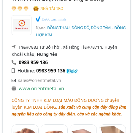
NHÀ TÀI TRỢ
Được xác minh
ĐỒNG THAU, ĐỒNG ĐỎ, ĐỒNG TẤM,.. ĐỒNG
Ngành:
HỢP KIM
Th&#7883 Tứ Bô Thời, Xã Hồng Ti&#7871n, Huyện
Khoái Châu,
Hưng Yên
0983 959 136
Hotline:
0983 959 136
sales@orientmetal.vn
www.orientmetal.vn
CÔNG TY TNHH KIM LOẠI MÀU ĐÔNG DƯƠNG
chuyên
luyện
KIM LOẠI ĐỒNG
,
sản xuất và cung cấp dây đồng làm
nguyên liệu cho công ty dây điện, cáp và các ngành khác.