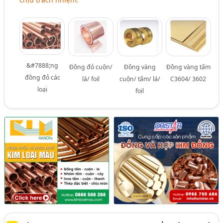
&#7888;ng
Đồng đỏ cuộn/
Đồng vàng
Đồng vàng tấm
đồng đỏ các
lá/ foil
cuộn/ tấm/ lá/
C3604/ 3602
loại
foil