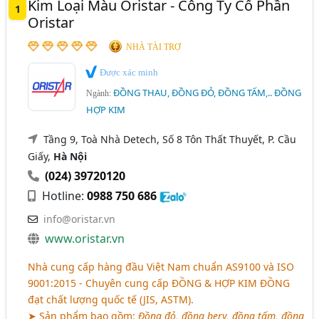
Kim Loại Màu Oristar - Công Ty Cổ Phần
Kinh Doanh (252)
1
Oristar
Kim Loại - Các Loại (153)
NHÀ TÀI TRỢ
Kim Loại Màu (152)
Được xác minh
Luyện Kim Màu (1)
ĐỒNG THAU, ĐỒNG ĐỎ, ĐỒNG TẤM,.. ĐỒNG
Ngành:
HỢP KIM
Tầng 9, Toà Nhà Detech, Số 8 Tôn Thất Thuyết, P. Cầu
Giấy,
Hà Nội
(024) 39720120
Hotline:
0988 750 686
info@oristar.vn
www.oristar.vn
Nhà cung cấp hàng đầu Việt Nam chuẩn AS9100 và ISO
9001:2015 - Chuyên cung cấp ĐỒNG & HỢP KIM ĐỒNG
đạt chất lượng quốc tế (JIS, ASTM).
➤ Sản phẩm bao gồm:
Đồng đỏ, đồng bery, đồng tấm, đồng