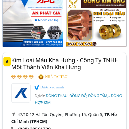
Kim Loại Màu Kha Hưng - Công Ty TNHH
6
Một Thành Viên Kha Hưng
NHÀ TÀI TRỢ
Được xác minh
ĐỒNG THAU, ĐỒNG ĐỎ, ĐỒNG TẤM,.. ĐỒNG
Ngành:
HỢP KIM
47/10-12 Hà Tôn Quyền, Phường 15, Quận 5,
TP. Hồ
Chí Minh (TPHCM)