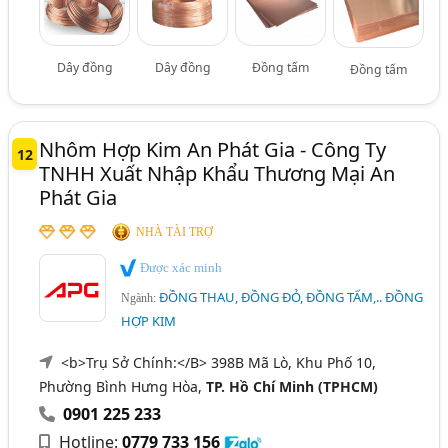
Dây đồng
Dây đồng
Đồng tấm
Đồng tấm
Nhôm Hợp Kim An Phát Gia - Công Ty
12
TNHH Xuất Nhập Khẩu Thương Mại An
Phát Gia
NHÀ TÀI TRỢ
Được xác minh
ĐỒNG THAU, ĐỒNG ĐỎ, ĐỒNG TẤM,.. ĐỒNG
Ngành:
HỢP KIM
<b>Trụ Sở Chính:</B> 398B Mã Lò, Khu Phố 10,
Phường Bình Hưng Hòa,
TP. Hồ Chí Minh (TPHCM)
0901 225 233
Hotline:
0779 733 156