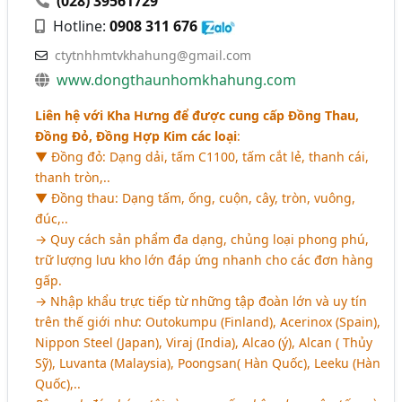
(028) 39561729
Hotline:
0908 311 676
ctytnhhmtvkhahung@gmail.com
www.dongthaunhomkhahung.com
Liên hệ với Kha Hưng để được cung cấp Đồng Thau,
Đồng Đỏ, Đồng Hợp Kim các loại
:
▼ Đồng đỏ: Dạng dải, tấm C1100, tấm cắt lẻ, thanh cái,
thanh tròn,..
▼ Đồng thau: Dạng tấm, ống, cuộn, cây, tròn, vuông,
đúc,..
→ Quy cách sản phẩm đa dạng, chủng loại phong phú,
trữ lượng lưu kho lớn đáp ứng nhanh cho các đơn hàng
gấp.
→ Nhập khẩu trực tiếp từ những tập đoàn lớn và uy tín
trên thế giới như: Outokumpu (Finland), Acerinox (Spain),
Nippon Steel (Japan), Viraj (India), Alcao (ý), Alcan ( Thủy
Sỹ), Luvanta (Malaysia), Poongsan( Hàn Quốc), Leeku (Hàn
Quốc),..