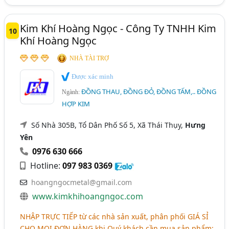
Kim Khí Hoàng Ngọc - Công Ty TNHH Kim
10
Khí Hoàng Ngọc
NHÀ TÀI TRỢ
Được xác minh
ĐỒNG THAU, ĐỒNG ĐỎ, ĐỒNG TẤM,.. ĐỒNG
Ngành:
HỢP KIM
Số Nhà 305B, Tổ Dân Phố Số 5, Xã Thái Thụy,
Hưng
Yên
0976 630 666
Hotline:
097 983 0369
hoangngocmetal@gmail.com
www.kimkhihoangngoc.com
NHẬP TRỰC TIẾP
từ các nhà sản xuất, phân phối
GIÁ SỈ
CHO MỌI ĐƠN HÀNG
khi Quý khách cần mua sản phẩm: