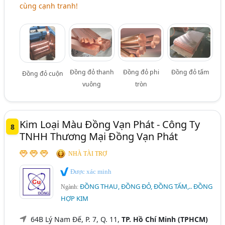
cùng cạnh tranh!
Đồng đỏ thanh
Đồng đỏ phi
Đồng đỏ tấm
Đồng đỏ cuộn
vuông
tròn
Kim Loại Màu Đồng Vạn Phát - Công Ty
8
TNHH Thương Mại Đồng Vạn Phát
NHÀ TÀI TRỢ
Được xác minh
ĐỒNG THAU, ĐỒNG ĐỎ, ĐỒNG TẤM,.. ĐỒNG
Ngành:
HỢP KIM
64B Lý Nam Đế, P. 7, Q. 11,
TP. Hồ Chí Minh (TPHCM)