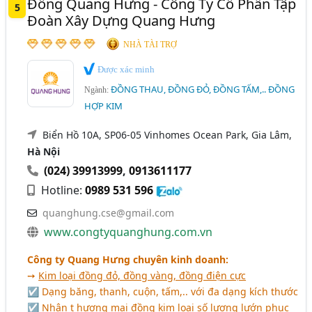
Đồng Quang Hưng - Công Ty Cổ Phần Tập
5
Đoàn Xây Dựng Quang Hưng
NHÀ TÀI TRỢ
Được xác minh
ĐỒNG THAU, ĐỒNG ĐỎ, ĐỒNG TẤM,.. ĐỒNG
Ngành:
HỢP KIM
Biển Hồ 10A, SP06-05 Vinhomes Ocean Park, Gia Lâm,
Hà Nội
(024) 39913999
,
0913611177
Hotline:
0989 531 596
quanghung.cse@gmail.com
www.congtyquanghung.com.vn
Công ty Quang Hưng chuyên kinh doanh:
➙
Kim loại đồng đỏ, đồng vàng, đồng điện cực
☑ Dạng băng, thanh, cuộn, tấm,.. với đa dạng kích thước
☑ Nhận t hương mại đồng kim loại số lượng lướn phục