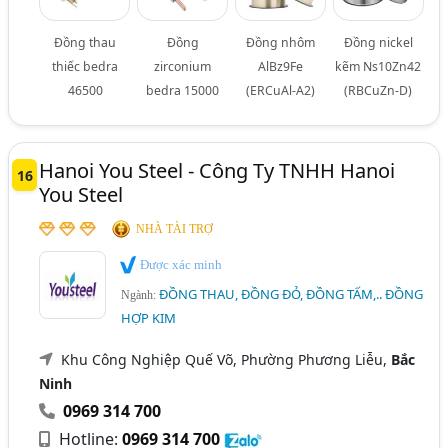
Đồng thau
Đồng
Đồng nhôm
Đồng nickel
thiếc bedra
zirconium
AlBz9Fe
kẽm Ns10Zn42
46500
bedra 15000
(ERCuAl-A2)
(RBCuZn-D)
Hanoi You Steel - Công Ty TNHH Hanoi
16
You Steel
NHÀ TÀI TRỢ
Được xác minh
ĐỒNG THAU, ĐỒNG ĐỎ, ĐỒNG TẤM,.. ĐỒNG
Ngành:
HỢP KIM
Khu Công Nghiệp Quế Võ, Phường Phương Liễu,
Bắc
Ninh
0969 314 700
Hotline:
0969 314 700