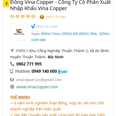
Đồng Vina Copper - Công Ty Cổ Phần Xuất
3
Nhập Khẩu Vina Copper
NHÀ TÀI TRỢ
Được xác minh
ĐỒNG THAU, ĐỒNG ĐỎ, ĐỒNG TẤM,.. ĐỒNG
Ngành:
HỢP KIM
CN55.1 Khu Công Nghiệp Thuận Thành 2, Xã An Bình,
Huyện Thuận Thành,
Bắc Ninh
0962 771 995
Hotline:
0949 140 000
vinacopper.jsc@gmail.com
www.vinacopper.com
THẾ MẠNH
:
✓ 6 năm kinh nghiệm hoạt động, hợp tác với hơn 200
doanh nghiệp trên toàn quốc
✓ Hai dây chuyền sản xuất cùng hơn 80 máy móc hiện