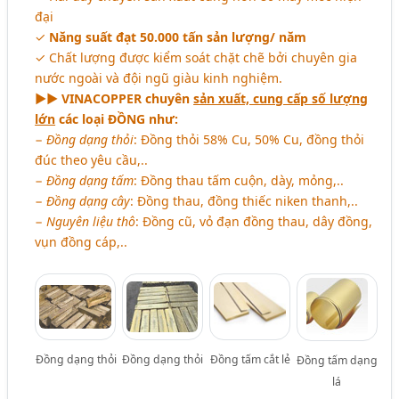
đại
✓
Năng suất đạt 50.000 tấn sản lượng/ năm
✓ Chất lượng được kiểm soát chặt chẽ bởi chuyên gia
nước ngoài và đội ngũ giàu kinh nghiệm.
►► VINACOPPER chuyên
sản xuất, cung cấp số lượng
lớn
các loại ĐỒNG như:
−
Đồng dạng thỏi
: Đồng thỏi 58% Cu, 50% Cu, đồng thỏi
đúc theo yêu cầu,..
−
Đồng dạng tấm
: Đồng thau tấm cuộn, dày, mỏng,..
−
Đồng dạng cây
: Đồng thau, đồng thiếc niken thanh,..
−
Nguyên liệu thô
: Đồng cũ, vỏ đạn đồng thau, dây đồng,
vụn đồng cáp,..
Đồng dạng thỏi
Đồng dạng thỏi
Đồng tấm cắt lẻ
Đồng tấm dạng
lá