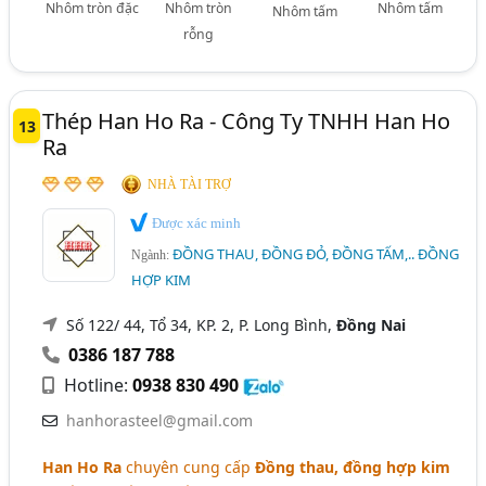
Nhôm tròn đặc
Nhôm tròn
Nhôm tấm
Nhôm tấm
rỗng
Thép Han Ho Ra - Công Ty TNHH Han Ho
13
Ra
NHÀ TÀI TRỢ
Được xác minh
ĐỒNG THAU, ĐỒNG ĐỎ, ĐỒNG TẤM,.. ĐỒNG
Ngành:
HỢP KIM
Số 122/ 44, Tổ 34, KP. 2, P. Long Bình,
Đồng Nai
0386 187 788
Hotline:
0938 830 490
hanhorasteel@gmail.com
Han Ho Ra
chuyên cung cấp
Đồng thau, đồng hợp kim