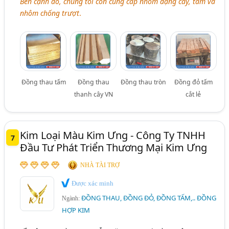
Bên cạnh đó, chúng tôi còn cung cấp nhôm dạng cây, tấm và
nhôm chống trượt
.
Đồng thau tấm
Đồng thau
Đồng thau tròn
Đồng đỏ tấm
thanh cây VN
cắt lẻ
Kim Loại Màu Kim Ưng - Công Ty TNHH
7
Đầu Tư Phát Triển Thương Mại Kim Ưng
NHÀ TÀI TRỢ
Được xác minh
ĐỒNG THAU, ĐỒNG ĐỎ, ĐỒNG TẤM,.. ĐỒNG
Ngành:
HỢP KIM