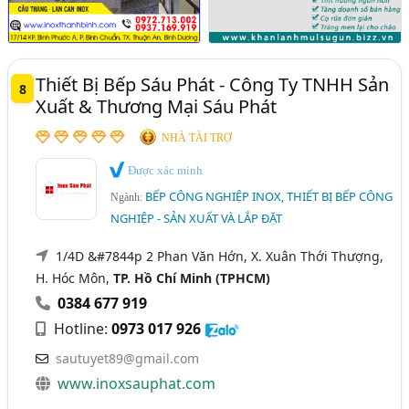
Thiết Bị Bếp Sáu Phát - Công Ty TNHH Sản
8
Xuất & Thương Mại Sáu Phát
NHÀ TÀI TRỢ
Được xác minh
BẾP CÔNG NGHIỆP INOX, THIẾT BỊ BẾP CÔNG
Ngành:
NGHIỆP - SẢN XUẤT VÀ LẮP ĐẶT
1/4D &#7844p 2 Phan Văn Hớn, X. Xuân Thới Thượng,
H. Hóc Môn,
TP. Hồ Chí Minh (TPHCM)
0384 677 919
Hotline:
0973 017 926
sautuyet89@gmail.com
www.inoxsauphat.com