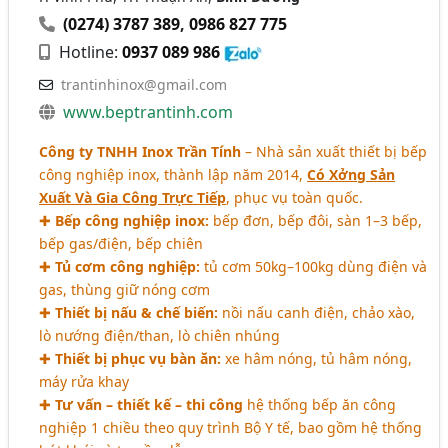
(0274) 3787 389
,
0986 827 775
Hotline:
0937 089 986
trantinhinox@gmail.com
www.beptrantinh.com
Công ty TNHH Inox Trần Tính
– Nhà sản xuất thiết bị bếp
công nghiệp inox, thành lập năm 2014,
Có Xởng Sản
Xuất Và Gia Công Trực Tiếp
, phục vụ toàn quốc.
✚
Bếp công nghiệp inox:
bếp đơn, bếp đôi, sàn 1–3 bếp,
bếp gas/điện, bếp chiên
✚
Tủ cơm công nghiệp:
tủ cơm 50kg–100kg dùng điện và
gas, thùng giữ nóng cơm
✚
Thiết bị nấu & chế biến:
nồi nấu canh điện, chảo xào,
lò nướng điện/than, lò chiên nhúng
✚
Thiết bị phục vụ bàn ăn:
xe hâm nóng, tủ hâm nóng,
máy rửa khay
✚
Tư vấn – thiết kế – thi công
hệ thống bếp ăn công
nghiệp 1 chiều theo quy trình Bộ Y tế, bao gồm hệ thống