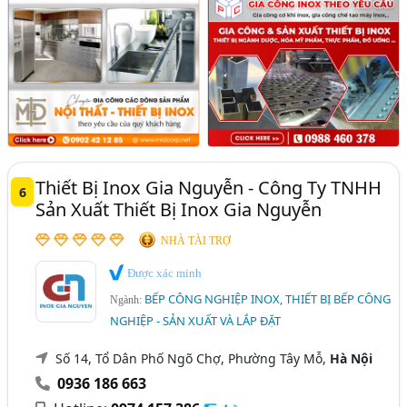
Thiết Bị Inox Gia Nguyễn - Công Ty TNHH
6
Sản Xuất Thiết Bị Inox Gia Nguyễn
NHÀ TÀI TRỢ
Được xác minh
BẾP CÔNG NGHIỆP INOX, THIẾT BỊ BẾP CÔNG
Ngành:
NGHIỆP - SẢN XUẤT VÀ LẮP ĐẶT
Số 14, Tổ Dân Phố Ngõ Chợ, Phường Tây Mỗ,
Hà Nội
0936 186 663