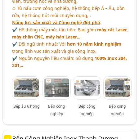
viện, trường học và nhà xưởng.
✩ Tủ nấu cơm công nghiệp, hệ thống bếp Á – Âu, bồn
rửa, hệ thống hút mùi chuyên dụng,..
Năng lực sản xuất và Công nghệ đột phá
:
✔ Hệ thống máy móc tân tiến: Bao gồm
máy cắt Laser,
máy chấn CNC, máy hàn Laser,..
✔ Đội ngũ tinh nhuệ: Với
hơn 10 năm kinh nghiệm
trong lĩnh vực sản xuất và gia công inox.
✔ Nguồn nguyên liệu chuẩn: Sử dụng
100% Inox 304,
201,..
Bếp âu 6 họng
Bếp công
Bếp công
Bếp công
nghiệp
nghiệp
nghiệp
Bếp Công Nghiệp Inox Thanh Dương -