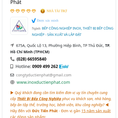
Phát
NHÀ TÀI TRỢ
Được xác minh
BẾP CÔNG NGHIỆP INOX, THIẾT BỊ BẾP CÔNG
Ngành:
NGHIỆP - SẢN XUẤT VÀ LẮP ĐẶT
675A, Quốc Lộ 13, Phường Hiệp Bình, TP Thủ Đức,
TP.
Hồ Chí Minh (TPHCM)
(028) 66595840
Hotline:
0909 499 262
congtyductienphat@gmail.com
www.inoxductienphat.com
►
Quý khách đang cần tìm kiếm đơn vị uy tín chuyên cung
cấp
Thiết Bị Bếp Công Nghiệp
phục vụ khách sạn, nhà hàng,
bếp ăn tập thể, trường học, bệnh viện, khu công nghiệp?
◄
Hãy đến với
Đức Tiến Phát
- Đơn vị gần
15 năm sản xuất
các dòng sản phẩm: