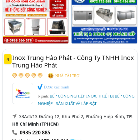
Inox Trung Hào Phát - Công Ty TNHH Inox
4
Trung Hào Phát
NHÀ TÀI TRỢ
Được xác minh
BẾP CÔNG NGHIỆP INOX, THIẾT BỊ BẾP CÔNG
Ngành:
NGHIỆP - SẢN XUẤT VÀ LẮP ĐẶT
33A/4/13 Đường 12, Khu Phố 2, Phường Hiệp Bình,
TP.
Hồ Chí Minh (TPHCM)
0935 220 885