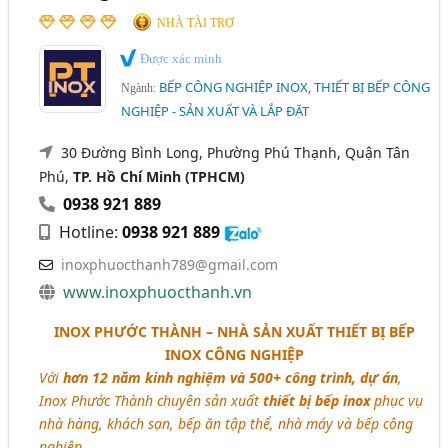
NHÀ TÀI TRỢ
Được xác minh
BẾP CÔNG NGHIỆP INOX, THIẾT BỊ BẾP CÔNG
Ngành:
NGHIỆP - SẢN XUẤT VÀ LẮP ĐẶT
30 Đường Bình Long, Phường Phú Thạnh, Quận Tân
Phú,
TP. Hồ Chí Minh (TPHCM)
0938 921 889
Hotline:
0938 921 889
inoxphuocthanh789@gmail.com
www.inoxphuocthanh.vn
INOX PHƯỚC THÀNH – NHÀ SẢN XUẤT THIẾT BỊ BẾP
INOX CÔNG NGHIỆP
Với
hơn 12 năm kinh nghiệm và 500+ công trình, dự án
,
Inox Phước Thành chuyên sản xuất
thiết bị bếp inox
phục vụ
nhà hàng, khách sạn, bếp ăn tập thể, nhà máy và bếp công
nghiệp.