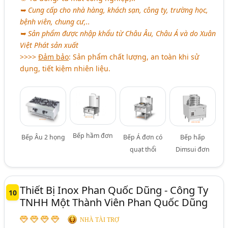
➥ Cung cấp cho nhà hàng, khách sạn, công ty, trường học,
bệnh viên, chung cư,..
➥ Sản phẩm được nhập khẩu từ Châu Âu, Châu Á và do Xuân
Việt Phát sản xuất
>>>>
Đảm bảo
: Sản phẩm chất lượng, an toàn khi sử
dụng, tiết kiệm nhiên liệu.
Bếp hầm đơn
Bếp Âu 2 họng
Bếp Á đơn có
Bếp hấp
quạt thổi
Dimsui đơn
Thiết Bị Inox Phan Quốc Dũng - Công Ty
10
TNHH Một Thành Viên Phan Quốc Dũng
NHÀ TÀI TRỢ