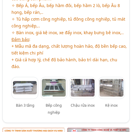
✧ Bếp Á, bếp Âu, bếp hầm đôi, bếp hầm 2 lò, bếp Âu 8
họng, bếp rán,..
✧ Tủ hấp cơm công nghiệp, tủ đông công nghiệp, tủ mát
công nghiệp,..
✧ Bàn inox, giá kệ inox, xe đẩy inox, khay bưng bê inox,..
Đảm bảo
:
+ Mẫu mã đa dạng, chất lượng hoàn hảo, độ bền bếp cao,
tiết kiệm chi phí
+ Giá cả hợp lý, chế độ bảo hành, bảo trì dài hạn, chu
đáo.
Bàn 3 tầng
Bếp công
Chậu rửa inox
Kệ inox
nghiệp