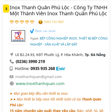
Inox Thanh Quân Phú Lộc - Công Ty TNHH
3
Một Thành Viên Inox Thanh Quân Phú Lộc
NHÀ TÀI TRỢ
Được xác minh
BẾP CÔNG NGHIỆP INOX, THIẾT BỊ BẾP CÔNG
Ngành:
NGHIỆP - SẢN XUẤT VÀ LẮP ĐẶT
Lô B2.24.93, KĐT Phước Lý, P. Hòa Khánh,
Tp. Đà Nẵng
(0236) 3990 219
Hotline:
0935 935 268
inoxthanhquan@gmail.com
www.inoxthanhquan.com
➤
Mọi gian bếp đều cần thiết bị inox
➤➤ Mọi thiết bị bếp inox tốt nhất luôn có tại
Thanh Quân
Phú Lộc
!
15 năm chuyên sản xuất theo yêu cầu
:
Bàn, ghế, tủ, kệ,