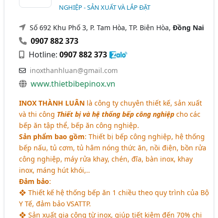
NGHIỆP - SẢN XUẤT VÀ LẮP ĐẶT
Số 692 Khu Phố 3, P. Tam Hòa, TP. Biên Hòa,
Đồng Nai
0907 882 373
Hotline:
0907 882 373
inoxthanhluan@gmail.com
www.thietbibepinox.vn
INOX THÀNH LUÂN
là công ty chuyên thiết kế, sản xuất
và thi công
Thiết bị và hệ thống bếp công nghiệp
cho các
bếp ăn tập thể, bếp ăn công nghiệp.
Sản phẩm bao gồm
: Thiết bị bếp công nghiệp, hệ thống
bếp nấu, tủ cơm, tủ hâm nóng thức ăn, nồi điện, bồn rửa
công nghiệp, máy rửa khay, chén, đĩa, bàn inox, khay
inox, máng hút khói,..
Đảm bảo
:
❖ Thiết kế hệ thống bếp ăn 1 chiều theo quy trình của Bộ
Y Tế, đảm bảo VSATTP.
❖ Sản xuất gia công từ inox, giúp tiết kiệm đến 70% chi