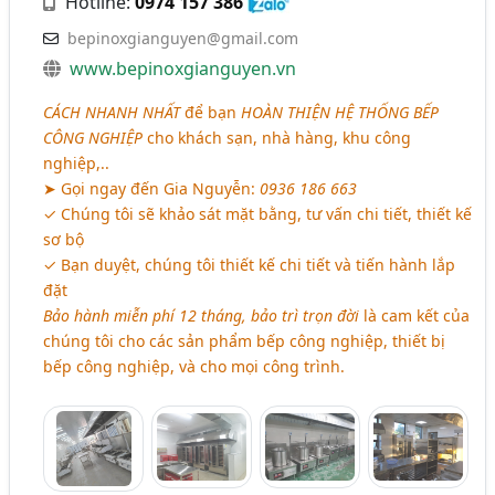
Hotline:
0974 157 386
bepinoxgianguyen@gmail.com
www.bepinoxgianguyen.vn
CÁCH NHANH NHẤT
để bạn
HOÀN THIỆN HỆ THỐNG BẾP
CÔNG NGHIỆP
cho khách sạn, nhà hàng, khu công
nghiệp,..
➤ Gọi ngay đến Gia Nguyễn:
0936 186 663
✓ Chúng tôi sẽ khảo sát mặt bằng, tư vấn chi tiết, thiết kế
sơ bộ
✓ Bạn duyệt, chúng tôi thiết kế chi tiết và tiến hành lắp
đặt
Bảo hành miễn phí 12 tháng, bảo trì trọn đời
là cam kết của
chúng tôi cho các sản phẩm bếp công nghiệp, thiết bị
bếp công nghiệp, và cho mọi công trình.