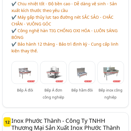
✔ Chịu nhiệt tốt - Độ bền cao - Dễ dàng vệ sinh - Sản
xuất kích thước theo yêu cầu
✔ Máy gấp thủy lực tạo đường nét
SẮC SẢO - CHẮC
CHẮN - VUÔNG GÓC
✔ Công nghệ hàn TIG
CHỐNG OXI HÓA - LUÔN SÁNG
BÓNG
✔ Bảo hành 12 tháng - Bảo trì định kỳ - Cung cấp linh
kiện thay thế.
Bếp Á đôi
Bếp Á đơn
Bếp hầm đôi
Bếp inox công
công nghiệp
nghiệp
Inox Phước Thành - Công Ty TNHH
12
Thương Mại Sản Xuất Inox Phước Thành