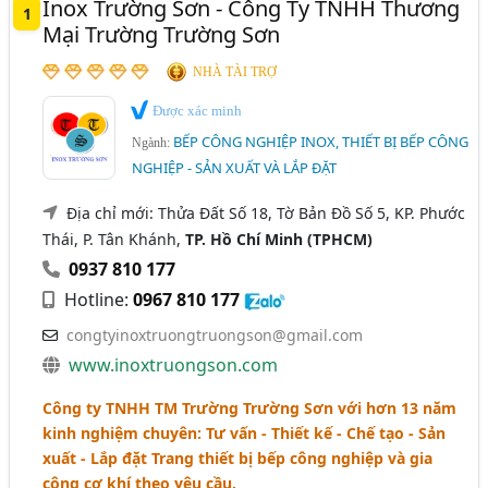
Inox Trường Sơn - Công Ty TNHH Thương
Thiết Bị Nhà Bếp Gia Đình (Nồi Cơm, Máy Hút Mùi, Máy
1
Bắc Giang
Bình Định
Hải Dương
Long An
Mại Trường Trường Sơn
Xay..) (298)
Quảng Bình
Quảng Nam
Quảng Ngãi
Máy Làm Bánh Và Thiết Bị Làm Bánh (Lò Nướng Bánh,
NHÀ TÀI TRỢ
Tủ Ủ Bột,..) (47)
Tây Ninh
Vĩnh Long
Được xác minh
Khay Inox, Khay Cơm Inox (46)
BẾP CÔNG NGHIỆP INOX, THIẾT BỊ BẾP CÔNG
Ngành:
NGHIỆP - SẢN XUẤT VÀ LẮP ĐẶT
Địa chỉ mới: Thửa Đất Số 18, Tờ Bản Đồ Số 5, KP. Phước
Thái, P. Tân Khánh,
TP. Hồ Chí Minh (TPHCM)
0937 810 177
Hotline:
0967 810 177
congtyinoxtruongtruongson@gmail.com
www.inoxtruongson.com
Công ty TNHH TM Trường Trường Sơn với hơn 13 năm
kinh nghiệm chuyên: Tư vấn - Thiết kế - Chế tạo - Sản
xuất - Lắp đặt Trang thiết bị bếp công nghiệp và gia
công cơ khí theo yêu cầu.