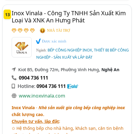
Inox Vinala - Công Ty TNHH Sản Xuất Kim
13
Loại Và XNK An Hưng Phát
NHÀ TÀI TRỢ
Được xác minh
BẾP CÔNG NGHIỆP INOX, THIẾT BỊ BẾP CÔNG
Ngành:
NGHIỆP - SẢN XUẤT VÀ LẮP ĐẶT
Kiot B5, Đường 72m, Phường Vinh Hưng,
Nghệ An
0904 736 111
Hotline:
0904 736 111
www.inoxvinala.com
Inox Vinala
-
Nhà sản xuất gia công bếp công nghiệp inox
chất lượng cao.
Chuyên tư vấn, lắp đặt
:
✩ Hệ thống bếp cho nhà hàng, khách sạn, căn tin bệnh