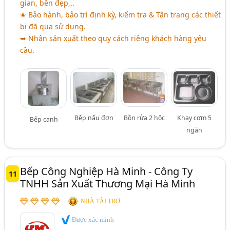
gian, bền đẹp,..
✬ Bảo hành, bảo trì định kỳ, kiểm tra & Tân trang các thiết
bị đã qua sử dụng.
➥ Nhận sản xuất theo quy cách riêng khách hàng yêu
cầu.
Bếp nấu đơn
Bồn rửa 2 hộc
Khay cơm 5
Bếp canh
ngăn
Bếp Công Nghiệp Hà Minh - Công Ty
11
TNHH Sản Xuất Thương Mại Hà Minh
NHÀ TÀI TRỢ
Được xác minh