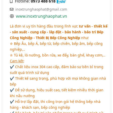
Hotline:
0973 488 618
inoxtrunghaophat@gmail.com
www.inoxtrunghaophat.vn
Là đơn vị uy tín hàng đầu trong lĩnh vực
tư vấn - thiết kế
- sản xuất - cung cấp - lắp đặt - bảo hành - bảo trì Bếp
Công Nghiệp - Thiết Bị Bếp Công Nghiệp
như:
✮ Bếp Âu, bếp Á, bếp từ, bếp chiên, bếp âm, bếp công
nghiệp,..
✮ Tủ kệ, lò nướng, bồn rửa, xe đẩy, bàn ghế, khay cơm,..
Cam kết
:
✔ Chất liệu inox 304 cao cấp, đảm bảo sự bền bỉ trong
suốt quá trình sử dụng
✔ Thiết kế sang trọng, phù hợp với mọi không gian nhà
bếp
✔ Dễ sử dụng, hiệu suất cao, tiết kiệm nhiều thời gian
khi nấu nướng
✔ Hỗ trợ lắp đặt, thi công trọn gói hệ thống bếp nhà
hàng - khách sạn, bếp công nghiệp