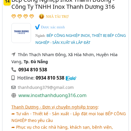
14
Công Ty TNHH Inox Thanh Dương 316
NHÀ TÀI TRỢ
Được xác minh
BẾP CÔNG NGHIỆP INOX, THIẾT BỊ BẾP CÔNG
Ngành:
NGHIỆP - SẢN XUẤT VÀ LẮP ĐẶT
Thôn Thạch Nham Đông, Xã Hòa Nhơn, Huyện Hòa
Vang,
Tp. Đà Nẵng
0934 810 538
Hotline:
0934 810 538
thanhduong379@gmail.com
www.inoxthanhduong316.com
Thanh Dương - Đơn vị chuyên nghiệp trong
:
➦ Tư vấn - Thiết kế - Sản xuất - Lắp đặt mọi loại
BẾP CÔNG
NGHIỆP
theo yêu cầu
➦ Phục vụ cho các nhà hàng, khách sạn, bệnh viện,