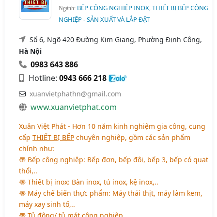
BẾP CÔNG NGHIỆP INOX, THIẾT BỊ BẾP CÔNG
Ngành:
NGHIỆP - SẢN XUẤT VÀ LẮP ĐẶT
Số 6, Ngõ 420 Đường Kim Giang, Phường Định Công,
Hà Nội
0983 643 886
Hotline:
0943 666 218
xuanvietphathn@gmail.com
www.xuanvietphat.com
Xuân Việt Phát - Hơn 10 năm kinh nghiệm gia công, cung
cấp
THIẾT BỊ BẾP
chuyên nghiệp, gồm các sản phẩm
chính như:
〠 Bếp công nghiệp: Bếp đơn, bếp đôi, bếp 3, bếp có quạt
thổi,..
〠 Thiết bị inox: Bàn inox, tủ inox, kệ inox,..
〠 Máy chế biến thực phẩm: Máy thái thịt, máy làm kem,
máy xay sinh tố,..
〠 Tủ đông/ tủ mát công nghiệp,..