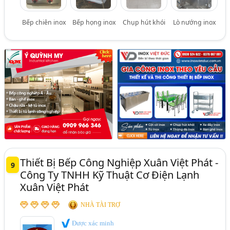
Bếp chiên inox
Bếp họng inox
Chụp hút khói
Lò nướng inox
Thiết Bị Bếp Công Nghiệp Xuân Việt Phát -
9
Công Ty TNHH Kỹ Thuật Cơ Điện Lạnh
Xuân Việt Phát
NHÀ TÀI TRỢ
Được xác minh