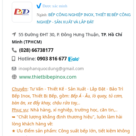
Được xác minh
BẾP CÔNG NGHIỆP INOX, THIẾT BỊ BẾP CÔNG
Ngành:
NGHIỆP - SẢN XUẤT VÀ LẮP ĐẶT
55 Đường ĐHT 30, P. Đông Hưng Thuận,
TP. Hồ Chí
Minh (TPHCM)
(028) 66738177
Hotline:
0903 816 677
inoxphanquocdung@gmail.com
www.thietbibepinox.com
Chuyên
: Tư Vấn - Thiết Kế - Sản Xuất - Lắp Đặt - Bảo Trì
Bếp Inox, Thiết Bị Bếp, gồm:
Bếp Á - Âu, lò quay, tủ cơm,
bàn ăn, xe đẩy khay, chậu rửa tay,..
Phục vụ
: Nhà hàng, xí nghiệp, trường học, căn tin,..
➥ "Chất lượng khẳng định thương hiệu", luôn làm hài
lòng khách hàng về:
✬ Ưu điểm sản phẩm: Công suất bếp lớn, tiết kiệm không