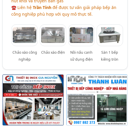
hút khói và truyền dẫn gas
☎ Liên hệ
Trần Tính
để được tư vấn giải pháp bếp ăn
công nghiệp phù hợp với quy mô thực tế.
Chảo xào công
Chảo xào điện
Nồi nấu canh
Sàn 1 bếp
nghiệp
sử dụng điện
kiềng tròn