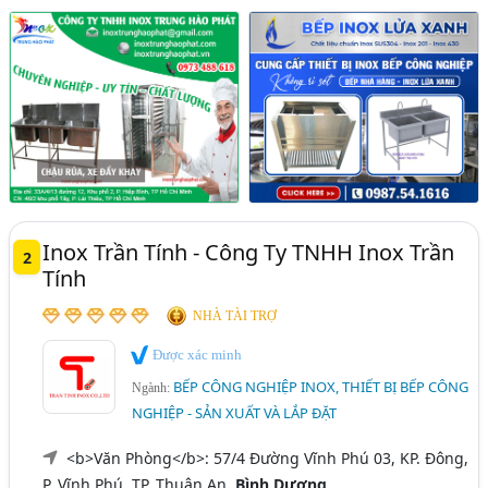
Inox Trần Tính - Công Ty TNHH Inox Trần
2
Tính
NHÀ TÀI TRỢ
Được xác minh
BẾP CÔNG NGHIỆP INOX, THIẾT BỊ BẾP CÔNG
Ngành:
NGHIỆP - SẢN XUẤT VÀ LẮP ĐẶT
<b>Văn Phòng</b>: 57/4 Đường Vĩnh Phú 03, KP. Đông,
P. Vĩnh Phú, TP. Thuận An,
Bình Dương