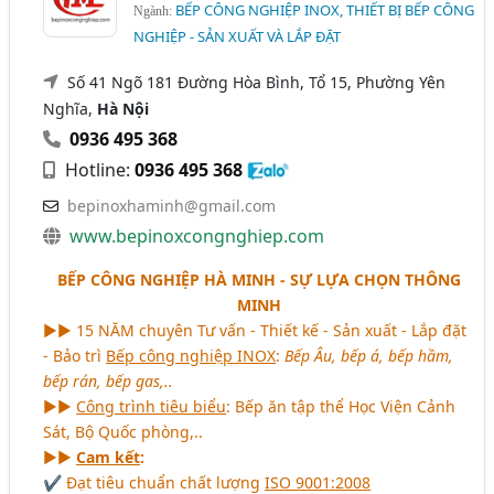
BẾP CÔNG NGHIỆP INOX, THIẾT BỊ BẾP CÔNG
Ngành:
NGHIỆP - SẢN XUẤT VÀ LẮP ĐẶT
Số 41 Ngõ 181 Đường Hòa Bình, Tổ 15, Phường Yên
Nghĩa,
Hà Nội
0936 495 368
Hotline:
0936 495 368
bepinoxhaminh@gmail.com
www.bepinoxcongnghiep.com
BẾP CÔNG NGHIỆP HÀ MINH - SỰ LỰA CHỌN THÔNG
MINH
►► 15 NĂM chuyên Tư vấn - Thiết kế - Sản xuất - Lắp đặt
- Bảo trì
Bếp công nghiệp INOX
:
Bếp Âu, bếp á, bếp hầm,
bếp rán, bếp gas,..
►►
Công trình tiêu biểu
: Bếp ăn tập thể Học Viện Cảnh
Sát, Bộ Quốc phòng,..
►►
Cam kết
:
✔ Đạt tiêu chuẩn chất lượng
ISO 9001:2008