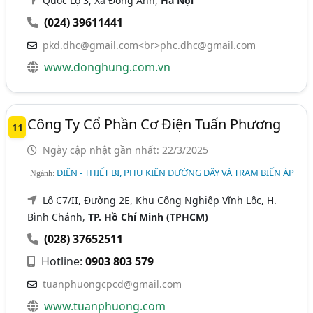
Quốc Lộ 3, Xã Đông Anh,
Hà Nội
(024) 39611441
pkd.dhc@gmail.com
<br>
phc.dhc@gmail.com
www.donghung.com.vn
Công Ty Cổ Phần Cơ Điện Tuấn Phương
11
Ngày cập nhật gần nhất: 22/3/2025
ĐIỆN - THIẾT BỊ, PHỤ KIỆN ĐƯỜNG DÂY VÀ TRẠM BIẾN ÁP
Ngành:
Lô C7/II, Đường 2E, Khu Công Nghiệp Vĩnh Lộc, H.
Bình Chánh,
TP. Hồ Chí Minh (TPHCM)
(028) 37652511
Hotline:
0903 803 579
tuanphuongcpcd@gmail.com
www.tuanphuong.com