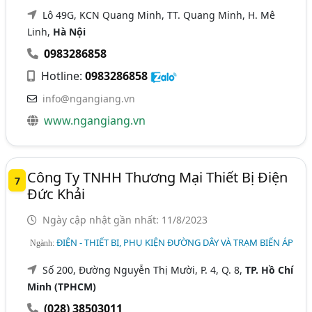
Lô 49G, KCN Quang Minh, TT. Quang Minh, H. Mê
Linh,
Hà Nội
0983286858
Hotline:
0983286858
info@ngangiang.vn
www.ngangiang.vn
Công Ty TNHH Thương Mại Thiết Bị Điện
7
Đức Khải
Ngày cập nhật gần nhất: 11/8/2023
ĐIỆN - THIẾT BỊ, PHỤ KIỆN ĐƯỜNG DÂY VÀ TRẠM BIẾN ÁP
Ngành:
Số 200, Đường Nguyễn Thị Mười, P. 4, Q. 8,
TP. Hồ Chí
Minh (TPHCM)
(028) 38503011