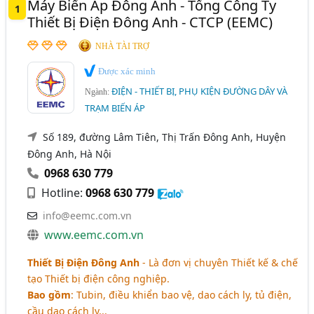
Máy Biến Áp Đông Anh - Tổng Công Ty
1
Thiết Bị Điện Đông Anh - CTCP (EEMC)
Vật Liệu Cách Điện (63)
NHÀ TÀI TRỢ
Được xác minh
ĐIỆN - THIẾT BỊ, PHỤ KIỆN ĐƯỜNG DÂY VÀ
Ngành:
TRẠM BIẾN ÁP
Số 189, đường Lâm Tiên, Thị Trấn Đông Anh, Huyện
Đông Anh, Hà Nội
0968 630 779
Hotline:
0968 630 779
info@eemc.com.vn
www.eemc.com.vn
Thiết Bị Điện Đông Anh
- Là đơn vị chuyên Thiết kế & chế
tạo Thiết bị điện công nghiệp.
Bao gồm
: Tubin, điều khiển bao vệ, dao cách ly, tủ điện,
cầu dao cách ly,..