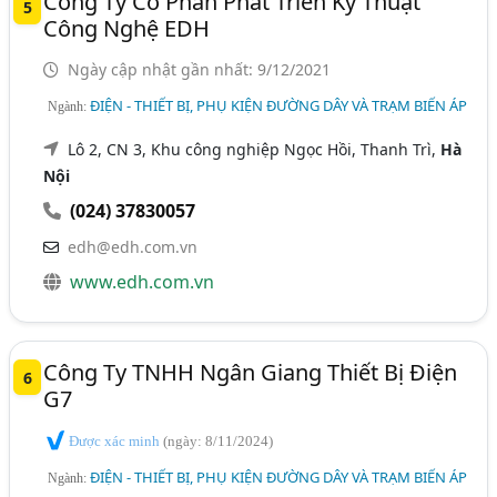
Công Ty Cổ Phần Phát Triển Kỹ Thuật
5
Công Nghệ EDH
Ngày cập nhật gần nhất: 9/12/2021
ĐIỆN - THIẾT BỊ, PHỤ KIỆN ĐƯỜNG DÂY VÀ TRẠM BIẾN ÁP
Ngành:
Lô 2, CN 3, Khu công nghiệp Ngọc Hồi, Thanh Trì,
Hà
Nội
(024) 37830057
edh@edh.com.vn
www.edh.com.vn
Công Ty TNHH Ngân Giang Thiết Bị Điện
6
G7
Được xác minh
(ngày: 8/11/2024)
ĐIỆN - THIẾT BỊ, PHỤ KIỆN ĐƯỜNG DÂY VÀ TRẠM BIẾN ÁP
Ngành: