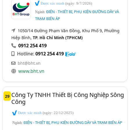
Được xác minh
(ngày: 9/7/2026)
ĐIỆN - THIẾT BỊ, PHỤ KIỆN ĐƯỜNG DÂY VÀ
Ngành:
TRẠM BIẾN ÁP
1050/14 Đường Phạm Văn Đồng, Khu Phố 9, Phường
Hiệp Bình,
TP. Hồ Chí Minh (TPHCM)
0912 254 419
Hotline:
0912 254 419
bht@bht.vn
www.bht.vn
Công Ty TNHH Thiết Bị Công Nghiệp Sông
29
Công
Được xác minh
(ngày: 22/12/2025)
ĐIỆN - THIẾT BỊ, PHỤ KIỆN ĐƯỜNG DÂY VÀ TRẠM BIẾN ÁP
Ngành: