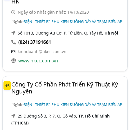
HK
Ngày cập nhật gần nhất: 14/10/2020
ĐIỆN - THIẾT BỊ, PHỤ KIỆN ĐƯỜNG DÂY VÀ TRẠM BIẾN ÁP
Ngành:
Số 101B, Đường Âu Cơ, P. Tứ Liên, Q. Tây Hồ,
Hà Nội
(024) 37191661
kinhdoanh@hkec.com.vn
www.hkec.com.vn
Công Ty Cổ Phần Phát Triển Kỹ Thuật Kỷ
15
Nguyên
ĐIỆN - THIẾT BỊ, PHỤ KIỆN ĐƯỜNG DÂY VÀ TRẠM BIẾN ÁP
Ngành:
29 Đường Số 3, P. 7, Q. Gò Vấp,
TP. Hồ Chí Minh
(TPHCM)