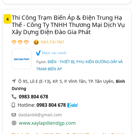
Thi Công Trạm Biến Áp & Điện Trung Hạ
4
Thế - Công Ty TNHH Thương Mại Dịch Vụ
Xây Dựng Điện Đào Gia Phát
NHÀ TÀI TRỢ
Được xác minh
ĐIỆN - THIẾT BỊ, PHỤ KIỆN ĐƯỜNG DÂY VÀ
Ngành:
TRẠM BIẾN ÁP
Ô 95, Lô E (E-13), KP. 5, P. Vĩnh Tân, TP. Tân Uyên,
Bình
Dương
0983 804 678
Hotline:
0983 804 678
daotanbk@gmail.com
www.xaylapdiendgp.com