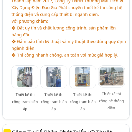
Thành lập năm 2017, Công Ty TNHH Thương Mại Dịch Vụ
Xây Dựng Điện Đào Gia Phát chuyên thiết kế thi công hệ
thống điện và cung cấp thiết bị ngành điện.
Với phương châm
:
❖ Đặt uy tín và chất lượng công trình, sản phẩm lên
hàng đầu
❖ Đảm bảo tính kỹ thuật và mỹ thuật theo đúng quy định
ngành điện.
❖ Thi công nhanh chóng, an toàn với mức giá hợp lý.
Thiết kế thi
Thiết kế thi
Thiết kế thi
Thiết kế thi
công hệ thống
công trạm biến
công trạm biến
công trạm biến
điện
áp
áp
áp