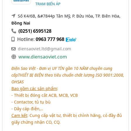
TRẠM BIẾN ÁP
Số K4/6B, &#7844p Tân Mỹ, P. Bửu Hòa, TP. Biên Hòa,
Đồng Nai
(0251) 6595128
Hotline:
0963 777 968
diensaoviet.ltd@gmail.com
www.diensaoviet.com
Điện Sao Việt - Đơn vị
UY TÍN
gần 10 NĂM chuyên cung
cấp
THIẾT BỊ ĐIỆN
theo tiêu chuẩn chất lượng ISO 9001:2008,
OHSAS
Bao gồm các sản phẩm
:
- Thiết bị đóng cắt ACB, MCB, VCB
- Contactor, tủ tụ bù
- Dây cáp điện,..
Cam kết
: Cung cấp vật tư, thiết bị chính hãng, có đầy đủ
giấy chứng nhận CO, CQ.