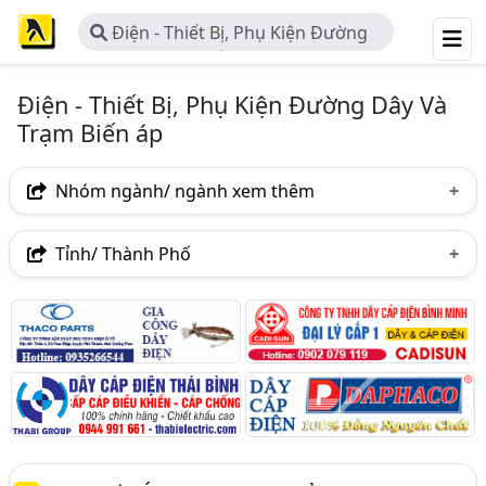
Điện - Thiết Bị, Phụ Kiện Đường
Dây Và Trạm Biến áp
Điện - Thiết Bị, Phụ Kiện Đường Dây Và
Trạm Biến áp
Nhóm ngành/ ngành xem thêm
Ngành nghề
Tỉnh/ Thành Phố
Điện - Thiết Bị, Phụ Kiện Đường Dây Và Trạm Biến Áp
Hà Nội
TP. Hồ Chí Minh (TPHCM)
Đồng Nai
(83)
Bình Dương
Tp. Đà Nẵng
TP. Hải Phòng
Ngành xem thêm
Bắc Ninh
Thái Nguyên
Thanh Hóa
Thiết Bị Điện - Nhập Khẩu Và Phân Phối Thiết Bị Điện
(1933)
Bạc Liêu
Bắc Giang
Bến Tre
Gia Lai
Máy Biến Áp, Máy Biến Thế (1 Pha, 3 Pha, Kiểu Kín,
Hải Dương
Quảng Bình
Hở,.) (169)