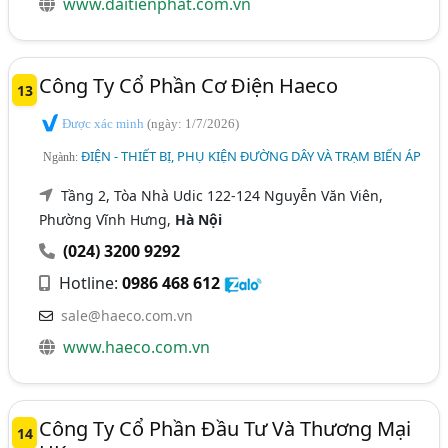
www.daitienphat.com.vn
Công Ty Cổ Phần Cơ Điện Haeco
13
Được xác minh
(ngày: 1/7/2026)
ĐIỆN - THIẾT BỊ, PHỤ KIỆN ĐƯỜNG DÂY VÀ TRẠM BIẾN ÁP
Ngành:
Tầng 2, Tòa Nhà Udic 122-124 Nguyễn Văn Viên,
Phường Vĩnh Hưng,
Hà Nội
(024) 3200 9292
Hotline:
0986 468 612
sale@haeco.com.vn
www.haeco.com.vn
Công Ty Cổ Phần Đầu Tư Và Thương Mại
14