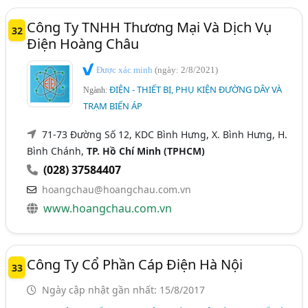
Công Ty TNHH Thương Mại Và Dịch Vụ
32
Điện Hoàng Châu
Được xác minh
(ngày: 2/8/2021)
ĐIỆN - THIẾT BỊ, PHỤ KIỆN ĐƯỜNG DÂY VÀ
Ngành:
TRẠM BIẾN ÁP
71-73 Đường Số 12, KDC Bình Hưng, X. Bình Hưng, H.
Bình Chánh,
TP. Hồ Chí Minh (TPHCM)
(028) 37584407
hoangchau@hoangchau.com.vn
www.hoangchau.com.vn
Công Ty Cổ Phần Cáp Điện Hà Nội
33
Ngày cập nhật gần nhất: 15/8/2017