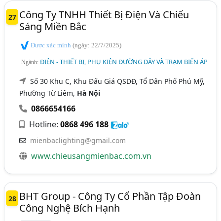
Công Ty TNHH Thiết Bị Điện Và Chiếu
27
Sáng Miền Bắc
Được xác minh
(ngày: 22/7/2025)
ĐIỆN - THIẾT BỊ, PHỤ KIỆN ĐƯỜNG DÂY VÀ TRẠM BIẾN ÁP
Ngành:
Số 30 Khu C, Khu Đấu Giá QSDĐ, Tổ Dân Phố Phú Mỹ,
Phường Từ Liêm,
Hà Nội
0866654166
Hotline:
0868 496 188
mienbaclighting@gmail.com
www.chieusangmienbac.com.vn
BHT Group - Công Ty Cổ Phần Tập Đoàn
28
Công Nghệ Bích Hạnh