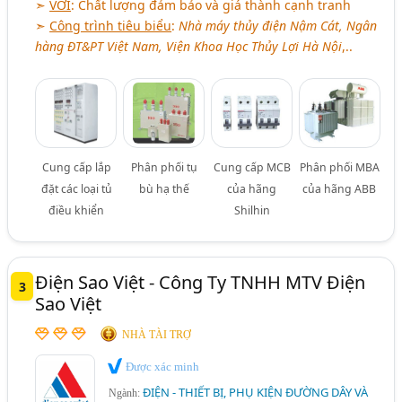
➣
VỚI
: Chất lượng đảm bảo và giá thành cạnh tranh
➣
Công trình tiêu biểu
:
Nhà máy thủy điện Nậm Cát, Ngân
hàng ĐT&PT Việt Nam, Viện Khoa Học Thủy Lợi Hà Nội
,..
Cung cấp lắp
Phân phối tụ
Cung cấp MCB
Phân phối MBA
đặt các loại tủ
bù hạ thế
của hãng
của hãng ABB
điều khiển
Shilhin
Điện Sao Việt - Công Ty TNHH MTV Điện
3
Sao Việt
NHÀ TÀI TRỢ
Được xác minh
ĐIỆN - THIẾT BỊ, PHỤ KIỆN ĐƯỜNG DÂY VÀ
Ngành: