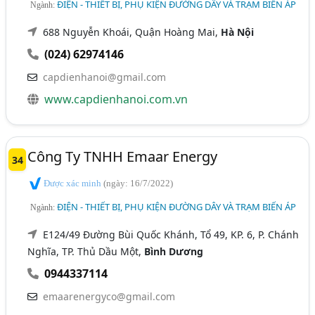
ĐIỆN - THIẾT BỊ, PHỤ KIỆN ĐƯỜNG DÂY VÀ TRẠM BIẾN ÁP
Ngành:
688 Nguyễn Khoái, Quận Hoàng Mai,
Hà Nội
(024) 62974146
capdienhanoi@gmail.com
www.capdienhanoi.com.vn
Công Ty TNHH Emaar Energy
34
Được xác minh
(ngày: 16/7/2022)
ĐIỆN - THIẾT BỊ, PHỤ KIỆN ĐƯỜNG DÂY VÀ TRẠM BIẾN ÁP
Ngành:
E124/49 Đường Bùi Quốc Khánh, Tổ 49, KP. 6, P. Chánh
Nghĩa, TP. Thủ Dầu Một,
Bình Dương
0944337114
emaarenergyco@gmail.com