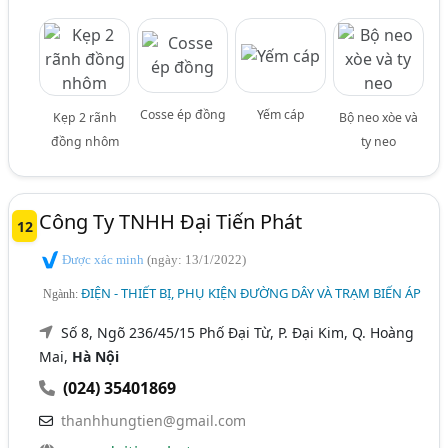
Cosse ép đồng
Yếm cáp
Kẹp 2 rãnh
Bộ neo xòe và
đồng nhôm
ty neo
Công Ty TNHH Đại Tiến Phát
12
Được xác minh
(ngày: 13/1/2022)
ĐIỆN - THIẾT BỊ, PHỤ KIỆN ĐƯỜNG DÂY VÀ TRẠM BIẾN ÁP
Ngành:
Số 8, Ngõ 236/45/15 Phố Đại Từ, P. Đại Kim, Q. Hoàng
Mai,
Hà Nội
(024) 35401869
thanhhungtien@gmail.com