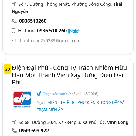
Số 1, Đường Thống Nhất, Phường Sông Công,
Thái
Nguyên
0936510260
Hotline:
0936 510 260
thanhxuan270288@gmail.com
Điện Đại Phú - Công Ty Trách Nhiệm Hữu
30
Hạn Một Thành Viên Xây Dựng Điện Đại
Phú
Được xác minh
(ngày: 11/5/2026)
ĐIỆN - THIẾT BỊ, PHỤ KIỆN ĐƯỜNG DÂY VÀ
Ngành:
TRẠM BIẾN ÁP
Số 68, Đường 30/4, &#7844p 3, Xã Phú Túc,
Vĩnh Long
0949 693 972