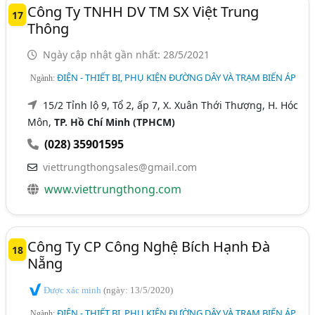
Công Ty TNHH DV TM SX Việt Trung
17
Thông
Ngày cập nhật gần nhất: 28/5/2021
ĐIỆN - THIẾT BỊ, PHỤ KIỆN ĐƯỜNG DÂY VÀ TRẠM BIẾN ÁP
Ngành:
15/2 Tỉnh lộ 9, Tổ 2, ấp 7, X. Xuân Thới Thượng, H. Hóc
Môn,
TP. Hồ Chí Minh (TPHCM)
(028) 35901595
viettrungthongsales@gmail.com
www.viettrungthong.com
Công Ty CP Công Nghệ Bích Hạnh Đà
18
Nẵng
Được xác minh
(ngày: 13/5/2020)
ĐIỆN - THIẾT BỊ, PHỤ KIỆN ĐƯỜNG DÂY VÀ TRẠM BIẾN ÁP
Ngành: