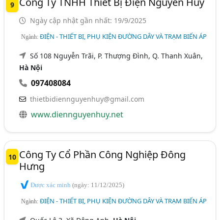
Công Ty TNHH Thiết Bị Điện Nguyễn Huy
9
Ngày cập nhật gần nhất: 19/9/2025
ĐIỆN - THIẾT BỊ, PHỤ KIỆN ĐƯỜNG DÂY VÀ TRẠM BIẾN ÁP
Ngành:
Số 108 Nguyễn Trãi, P. Thượng Đình, Q. Thanh Xuân,
Hà Nội
097408084
thietbidiennguyenhuy@gmail.com
www.diennguyenhuy.net
Công Ty Cổ Phần Công Nghiệp Đông
10
Hưng
Được xác minh
(ngày: 11/12/2025)
ĐIỆN - THIẾT BỊ, PHỤ KIỆN ĐƯỜNG DÂY VÀ TRẠM BIẾN ÁP
Ngành: