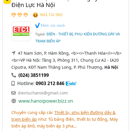
Điện Lực Hà Nội
NHÀ TÀI TRỢ
Được xác minh
ĐIỆN - THIẾT BỊ, PHỤ KIỆN ĐƯỜNG DÂY VÀ
Ngành:
TRẠM BIẾN ÁP
47 Nam Sơn, P. Hàm Rồng, <b><i>Thanh Hóa</i></b>
<br>VP Hà Nội: Tầng 3, Phòng 311, Chung Cư A2 - IA20
Ciputra, KĐT Nam Thăng Long, P. Phú Thượng,
Hà Nội
(024) 3851199
Hotline:
0903 212 846
dienluchanoi@gmail.com
www.hanoipower.bizz.vn
Chuyên cung cấp các
Thiết bị, phụ kiện đường dây &
trạm biến áp
như: Tủ bảng điện, thiết bị tự động, Máy
biến áp khô, máy biến áp 3 pha,..