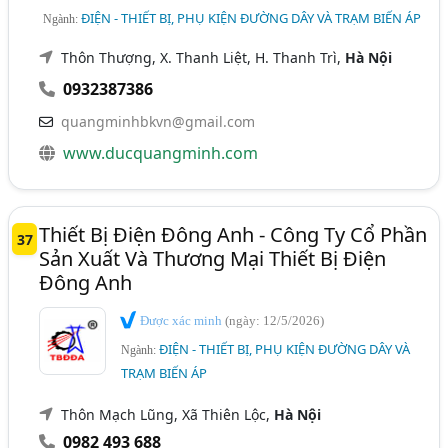
ĐIỆN - THIẾT BỊ, PHỤ KIỆN ĐƯỜNG DÂY VÀ TRẠM BIẾN ÁP
Ngành:
Thôn Thượng, X. Thanh Liệt, H. Thanh Trì,
Hà Nội
0932387386
quangminhbkvn@gmail.com
www.ducquangminh.com
Thiết Bị Điện Đông Anh - Công Ty Cổ Phần
37
Sản Xuất Và Thương Mại Thiết Bị Điện
Đông Anh
Được xác minh
(ngày: 12/5/2026)
ĐIỆN - THIẾT BỊ, PHỤ KIỆN ĐƯỜNG DÂY VÀ
Ngành:
TRẠM BIẾN ÁP
Thôn Mạch Lũng, Xã Thiên Lộc,
Hà Nội
0982 493 688