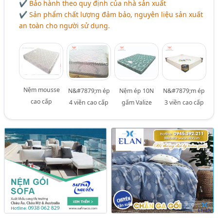
✔ Bảo hành theo quy định của nhà sản xuất
✔ Sản phẩm chất lượng đảm bảo, nguyên liệu sản xuất
an toàn cho người sử dụng.
Nệm mousse
N&#7879;m ép
Nệm ép 10N
N&#7879;m ép
cao cấp
4 viền cao cấp
gấm Valize
3 viền cao cấp