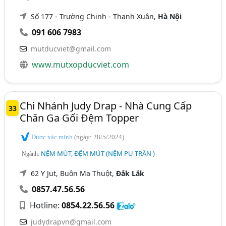
Số 177 - Trường Chinh - Thanh Xuân,
Hà Nội
091 606 7983
mutducviet@gmail.com
www.mutxopducviet.com
Chi Nhánh Judy Drap - Nhà Cung Cấp
33
Chăn Ga Gối Đệm Topper
Được xác minh
(ngày: 28/5/2024)
NỆM MÚT, ĐỆM MÚT (NỆM PU TRẦN )
Ngành:
62 Y Jut, Buôn Ma Thuột,
Đắk Lắk
0857.47.56.56
Hotline:
0854.22.56.56
judydrapvn@gmail.com