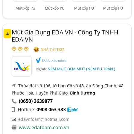
Mút xốp PU
Mút xốp PU
Mút xốp PU
Mút xốp PU
Mút Gia Dụng EDA VN - Công Ty TNHH
4
EDA VN
NHÀ TÀI TRỢ
Được xác minh
NỆM MÚT, ĐỆM MÚT (NỆM PU TRẦN )
Ngành:
Thửa đất số 106, tờ bản đồ số 48, ấp Đồng Chinh, Xã
Phước Hoà, Huyện Phú Giáo,
Bình Dương
(0650) 3639877
Hotline:
0908 063 383
edavnfoam@hotmail.com
www.edafoam.com.vn