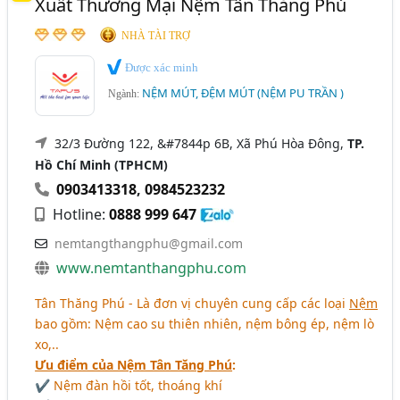
Xuất Thương Mại Nệm Tân Thăng Phú
NHÀ TÀI TRỢ
Được xác minh
NỆM MÚT, ĐỆM MÚT (NỆM PU TRẦN )
Ngành:
32/3 Đường 122, &#7844p 6B, Xã Phú Hòa Đông,
TP.
Hồ Chí Minh (TPHCM)
0903413318
,
0984523232
Hotline:
0888 999 647
nemtangthangphu@gmail.com
www.nemtanthangphu.com
Tân Thăng Phú - Là đơn vị chuyên cung cấp các loại
Nệm
bao gồm: Nệm cao su thiên nhiên, nệm bông ép, nệm lò
xo,..
Ưu điểm của Nệm Tân Tăng Phú
:
✔ Nệm đàn hồi tốt, thoáng khí