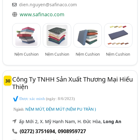
dien.nguyen@safinaco.com
www.safinaco.com
Nệm Cushion
Nệm Cushion
Nệm Cushion
Nệm Cushion
Công Ty TNHH Sản Xuất Thương Mại Hiếu
30
Thiện
Được xác minh
(ngày: 8/6/2023)
NỆM MÚT, ĐỆM MÚT (NỆM PU TRẦN )
Ngành:
ấp Mới 2, X. Mỹ Hạnh Nam, H. Đức Hòa,
Long An
(0272) 3751694
,
0908959727