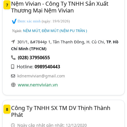
Nệm Vivian - Công Ty TNHH Sản Xuất
7
Thương Mại Nệm Vivian
Được xác minh
(ngày: 19/6/2026)
NỆM MÚT, ĐỆM MÚT (NỆM PU TRẦN )
Ngành:
301/1, &#7844p 1, Tân Thạnh Đông, H. Củ Chi,
TP. Hồ
Chí Minh (TPHCM)
(028) 37950655
Hotline:
0989540443
kdnemvivian@gmail.com
www.nemvivian.vn
Công Ty TNHH SX TM DV Thịnh Thành
8
Phát
Ngày cập nhật gần nhất: 12/12/2020