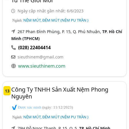
Tư Thế Giới Mới
Ngày cập nhật gần nhất: 6/6/2023
NỆM MÚT, ĐỆM MÚT (NỆM PU TRẦN )
Ngành:
267 Phan Đình Phùng, P. 15, Q. Phú Nhuận,
TP. Hồ Chí
Minh (TPHCM)
(028) 22404414
sieuthinem@gmail.com
www.sieuthinem.com
Công Ty TNHH Sản Xuất Nệm Phong
13
Nguyên
Được xác minh
(ngày: 11/12/2023)
NỆM MÚT, ĐỆM MÚT (NỆM PU TRẦN )
Ngành:
79H Đỗ Ngọc Thạnh, P. 15, Q. 5,
TP. Hồ Chí Minh