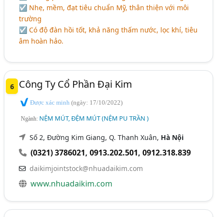
☑ Nhẹ, mềm, đạt tiêu chuẩn Mỹ, thân thiện với môi
trường
☑ Có độ đàn hồi tốt, khả năng thấm nước, lọc khí, tiêu
âm hoàn hảo.
Công Ty Cổ Phần Đại Kim
6
Được xác minh
(ngày: 17/10/2022)
NỆM MÚT, ĐỆM MÚT (NỆM PU TRẦN )
Ngành:
Số 2, Đường Kim Giang, Q. Thanh Xuân,
Hà Nội
(0321) 3786021
,
0913.202.501
,
0912.318.839
daikimjointstock@nhuadaikim.com
www.nhuadaikim.com