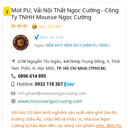
Mút PU, Vải Nội Thất Ngọc Cường - Công
2
Ty TNHH Mousse Ngọc Cường
NHÀ TÀI TRỢ
Được xác minh
NỆM MÚT, ĐỆM MÚT (NỆM PU TRẦN )
Ngành:
2/3B Nguyễn Thị Ngâu, &#7844p Trung Đông, X. Thới
Tam Thôn, H. Hóc Môn,
TP. Hồ Chí Minh (TPHCM)
0896 614 895
Hotline:
0932 118 367
linh.pham@moussengoccuong.com
www.moussengoccuong.com
Với hơn 20 năm kinh nghiệm sản xuất nệm ghế cho thị
trường châu Âu, châu Mỹ và châu Úc, Mousse Ngọc
Cường tự hào đem đến các dòng sản phẩm
nệm, đệm PU