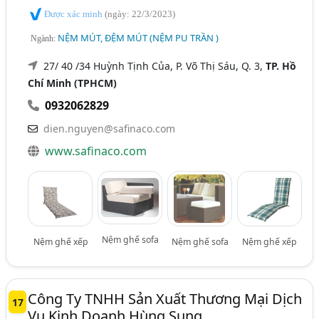
Được xác minh
(ngày: 22/3/2023)
NỆM MÚT, ĐỆM MÚT (NỆM PU TRẦN )
Ngành:
27/ 40 /34 Huỳnh Tịnh Của, P. Võ Thị Sáu, Q. 3,
TP. Hồ
Chí Minh (TPHCM)
0932062829
dien.nguyen@safinaco.com
www.safinaco.com
Nệm ghế sofa
Nệm ghế xếp
Nệm ghế sofa
Nệm ghế xếp
Công Ty TNHH Sản Xuất Thương Mại Dịch
17
Vụ Kinh Doanh Hùng Sung