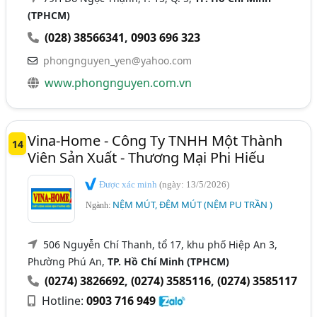
(TPHCM)
(028) 38566341
,
0903 696 323
phongnguyen_yen@yahoo.com
www.phongnguyen.com.vn
Vina-Home - Công Ty TNHH Một Thành
14
Viên Sản Xuất - Thương Mại Phi Hiếu
Được xác minh
(ngày: 13/5/2026)
NỆM MÚT, ĐỆM MÚT (NỆM PU TRẦN )
Ngành:
506 Nguyễn Chí Thanh, tổ 17, khu phố Hiệp An 3,
Phường Phú An,
TP. Hồ Chí Minh (TPHCM)
(0274) 3826692
,
(0274) 3585116
,
(0274) 3585117
Hotline:
0903 716 949