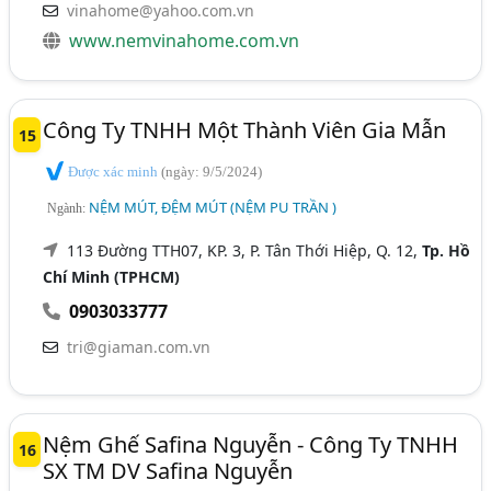
vinahome@yahoo.com.vn
www.nemvinahome.com.vn
Công Ty TNHH Một Thành Viên Gia Mẫn
15
Được xác minh
(ngày: 9/5/2024)
NỆM MÚT, ĐỆM MÚT (NỆM PU TRẦN )
Ngành:
113 Đường TTH07, KP. 3, P. Tân Thới Hiệp, Q. 12,
Tp. Hồ
Chí Minh (TPHCM)
0903033777
tri@giaman.com.vn
Nệm Ghế Safina Nguyễn - Công Ty TNHH
16
SX TM DV Safina Nguyễn