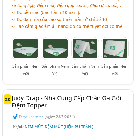
su tổng hợp, Nệm mút, Nệm gấp cao su, Chăn drap gối,..
✓ Độ bền cao (bảo hành 10 năm).
✓ Độ đàn hồi của cao su thiên nằm ở chỉ số 10
✓ Tạo cảm giác êm ái, nâng đỡ cơ thể tuyệt đối cơ thể.
Sản phẩm Nệm
Sản phẩm Nệm
Sản phẩm Nệm
Sản phẩm Nệm
Việt
Việt
Việt
Việt
Judy Drap - Nhà Cung Cấp Chăn Ga Gối
28
Đệm Topper
Được xác minh
(ngày: 28/5/2024)
NỆM MÚT, ĐỆM MÚT (NỆM PU TRẦN )
Ngành: