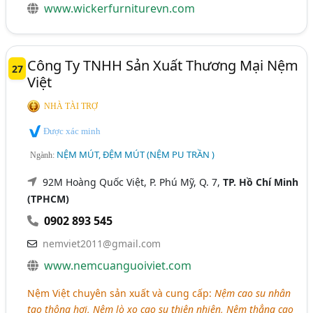
www.wickerfurniturevn.com
Công Ty TNHH Sản Xuất Thương Mại Nệm
27
Việt
NHÀ TÀI TRỢ
Được xác minh
NỆM MÚT, ĐỆM MÚT (NỆM PU TRẦN )
Ngành:
92M Hoàng Quốc Việt, P. Phú Mỹ, Q. 7,
TP. Hồ Chí Minh
(TPHCM)
0902 893 545
nemviet2011@gmail.com
www.nemcuanguoiviet.com
Nệm Việt chuyên sản xuất và cung cấp:
Nệm cao su nhân
tạo thông hơi, Nệm lò xo cao su thiên nhiên, Nệm thẳng cao