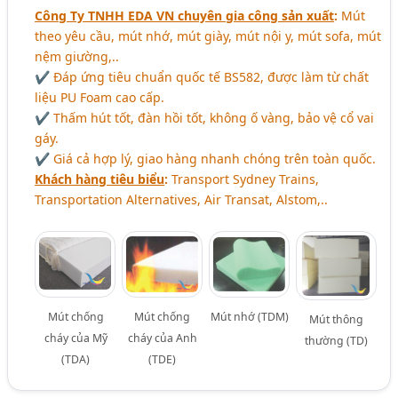
Công Ty TNHH EDA VN chuyên gia công sản xuất
:
Mút
theo yêu cầu, mút nhớ, mút giày, mút nội y, mút sofa, mút
nệm giường,..
✔ Đáp ứng tiêu chuẩn quốc tế BS582, được làm từ chất
liệu PU Foam cao cấp.
✔ Thấm hút tốt, đàn hồi tốt, không ố vàng, bảo vệ cổ vai
gáy.
✔ Giá cả hợp lý, giao hàng nhanh chóng trên toàn quốc.
Khách hàng tiêu biểu
:
Transport Sydney Trains,
Transportation Alternatives, Air Transat, Alstom,..
Mút chống
Mút chống
Mút nhớ (TDM)
Mút thông
cháy của Mỹ
cháy của Anh
thường (TD)
(TDA)
(TDE)