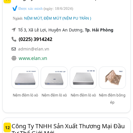
Được xác minh
(ngày: 18/6/2024)
NỆM MÚT, ĐỆM MÚT (NỆM PU TRẦN )
Ngành:
Tổ 3, Xã Lê Lợi, Huyện An Dương,
Tp. Hải Phòng
(0225) 3914242
admin@elan.vn
www.elan.vn
Nệm đệm lò xò
Nệm đệm lò xò
Nệm đệm lò xò
Nệm đệm bông
ép
Công Ty TNHH Sản Xuất Thương Mại Đầu
12