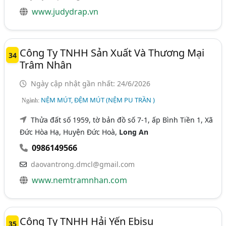
www.judydrap.vn
Công Ty TNHH Sản Xuất Và Thương Mại
34
Trâm Nhân
Ngày cập nhật gần nhất: 24/6/2026
NỆM MÚT, ĐỆM MÚT (NỆM PU TRẦN )
Ngành:
Thửa đất số 1959, tờ bản đồ số 7-1, ấp Bình Tiền 1, Xã
Đức Hòa Hạ, Huyện Đức Hoà,
Long An
0986149566
daovantrong.dmcl@gmail.com
www.nemtramnhan.com
Công Ty TNHH Hải Yến Ebisu
35