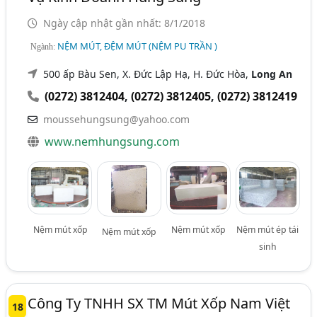
Ngày cập nhật gần nhất: 8/1/2018
NỆM MÚT, ĐỆM MÚT (NỆM PU TRẦN )
Ngành:
500 ấp Bàu Sen, X. Đức Lập Hạ, H. Đức Hòa,
Long An
(0272) 3812404
,
(0272) 3812405
,
(0272) 3812419
moussehungsung@yahoo.com
www.nemhungsung.com
Nệm mút xốp
Nệm mút xốp
Nệm mút ép tái
Nệm mút xốp
sinh
Công Ty TNHH SX TM Mút Xốp Nam Việt
18