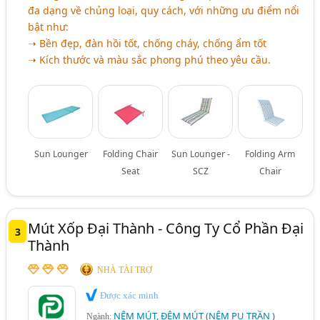
đa dạng về chủng loại, quy cách, với những ưu điểm nổi
bật như:
➝ Bền đẹp, đàn hồi tốt, chống cháy, chống ẩm tốt
➝ Kích thước và màu sắc phong phú theo yêu cầu.
Sun Lounger
Folding Chair
Sun Lounger -
Folding Arm
Seat
SCZ
Chair
Mút Xốp Đại Thành - Công Ty Cổ Phần Đại
3
Thành
NHÀ TÀI TRỢ
Được xác minh
NỆM MÚT, ĐỆM MÚT (NỆM PU TRẦN )
Ngành: