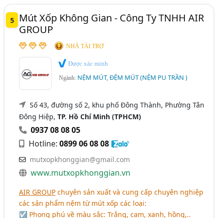
Mút Xốp Không Gian - Công Ty TNHH AIR
5
GROUP
NHÀ TÀI TRỢ
Được xác minh
NỆM MÚT, ĐỆM MÚT (NỆM PU TRẦN )
Ngành:
Số 43, đường số 2, khu phố Đông Thành, Phường Tân
Đông Hiệp,
TP. Hồ Chí Minh (TPHCM)
0937 08 08 05
Hotline:
0899 06 08 08
mutxopkhonggian@gmail.com
www.mutxopkhonggian.vn
AIR GROUP
chuyên sản xuất và cung cấp chuyên nghiệp
các sản phẩm nệm từ mút xốp các loại:
☑ Phong phú về màu sắc: Trắng, cam, xanh, hồng,..