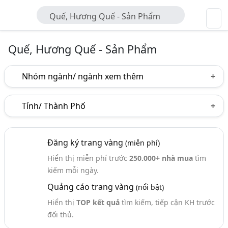
Quế, Hương Quế - Sản Phẩm
Quế, Hương Quế - Sản Phẩm
Nhóm ngành/ ngành xem thêm
Ngành nghề
Tỉnh/ Thành Phố
Quế, Hương Quế - Sản Phẩm
(32)
Hà Nội
TP. Hồ Chí Minh (TPHCM)
Tp. Đà Nẵng
Ngành xem thêm
Đăng ký trang vàng
(miễn phí)
Bắc Ninh
Hưng Yên
Hòa Bình
Lào Cai
Hiển thị miễn phí trước
250.000+ nhà mua
tìm
Gia Vị - Chế Biến Và Kinh Doanh (432)
Quảng Ngãi
Yên Bái
kiếm mỗi ngày.
Quảng cáo trang vàng
(nổi bật)
Hiển thị
TOP kết quả
tìm kiếm, tiếp cận KH trước
đối thủ.