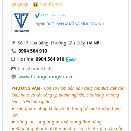
NHÀ TÀI TRỢ
Được xác minh
BÚT - SẢN XUẤT VÀ KINH DOANH
Ngành:
Số 17 Hoa Bằng, Phường Cầu Giấy,
Hà Nội
0904 564 910
Hotline:
0904 564 910
[email protected]
www.hoangcuongvpp.vn
PHƯƠNG VĂN
-
Gần 10 năm dẫn đầu cung cấp
Bút viết
các
loại, phục vụ các công ty, doanh nghiệp, cửa hàng, trường
học,.. trên toàn quốc.
☛ Sản phẩm nhập khẩu chính hãng từ các thương hiệu
lớn
☛ Năng lực cung ứng mọi số lượng đơn hàng
☛ Đáp ứng nhanh nhất mọi nhu cầu, chiết khấu hấp dẫn