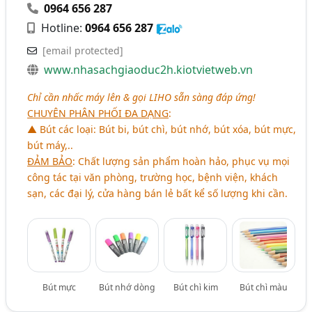
0964 656 287
Hotline:
0964 656 287
[email protected]
www.nhasachgiaoduc2h.kiotvietweb.vn
Chỉ cần nhấc máy lên & gọi LIHO sẵn sàng đáp ứng!
CHUYÊN PHÂN PHỐI ĐA DẠNG
:
▲ Bút các loại: Bút bi, bút chì, bút nhớ, bút xóa, bút mực,
bút máy,..
ĐẢM BẢO
:
Chất lượng sản phẩm hoàn hảo, phục vụ mọi
công tác tại văn phòng, trường học, bệnh viện, khách
sạn, các đại lý, cửa hàng bán lẻ bất kể số lượng khi cần.
Bút mực
Bút nhớ dòng
Bút chì kim
Bút chì màu