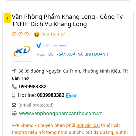
Văn Phòng Phẩm Khang Long - Công Ty
1
TNHH Dịch Vụ Khang Long
NHÀ TÀI TRỢ
Được xác minh
BÚT - SẢN XUẤT VÀ KINH DOANH
Ngành:
Số 09 đường Nguyễn Cư Trinh, Phường Ninh Kiều,
TP.
Cần Thơ
0939983382
Hotline:
0939983382
[email protected]
www.vanphongphamcantho.com.vn
VPP Khang - Chuyên phân phối
Bút các loại
thuộc các
thương hiệu nổi tiếng như: Bút chì, bút dạ quang, bút bi