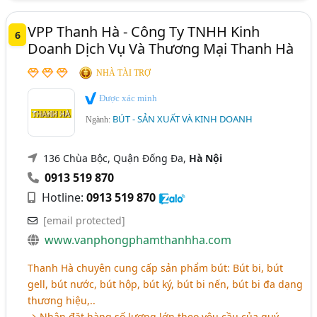
VPP Thanh Hà - Công Ty TNHH Kinh
6
Doanh Dịch Vụ Và Thương Mại Thanh Hà
NHÀ TÀI TRỢ
Được xác minh
BÚT - SẢN XUẤT VÀ KINH DOANH
Ngành:
136 Chùa Bộc, Quận Đống Đa,
Hà Nội
0913 519 870
Hotline:
0913 519 870
[email protected]
www.vanphongphamthanhha.com
Thanh Hà chuyên cung cấp sản phẩm bút: Bút bi, bút
gell, bút nước, bút hộp, bút ký, bút bi nến, bút bi đa dạng
thương hiệu,..
→ Nhận đặt hàng số lượng lớn theo yêu cầu của quý