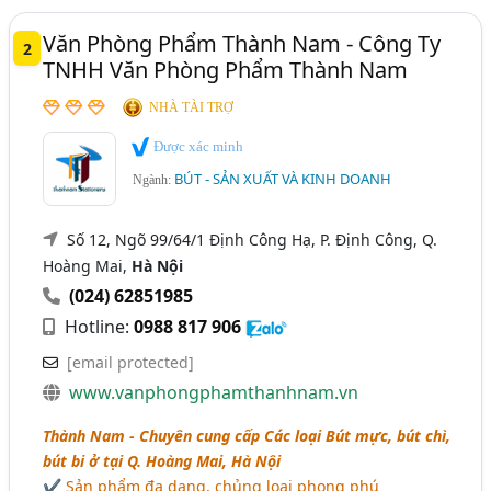
Văn Phòng Phẩm Thành Nam - Công Ty
2
TNHH Văn Phòng Phẩm Thành Nam
NHÀ TÀI TRỢ
Được xác minh
BÚT - SẢN XUẤT VÀ KINH DOANH
Ngành:
Số 12, Ngõ 99/64/1 Định Công Hạ, P. Định Công, Q.
Hoàng Mai,
Hà Nội
(024) 62851985
Hotline:
0988 817 906
[email protected]
www.vanphongphamthanhnam.vn
Thành Nam - Chuyên cung cấp Các loại Bút mực, bút chì,
bút bi ở tại Q. Hoàng Mai, Hà Nội
✔ Sản phẩm đa dạng, chủng loại phong phú