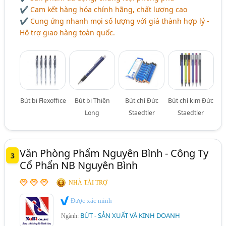
✔ Cam kết hàng hóa chính hãng, chất lượng cao
✔ Cung ứng nhanh mọi số lượng với giá thành hợp lý -
Hỗ trợ giao hàng toàn quốc.
Bút bi Flexoffice
Bút bi Thiên
Bút chì Đức
Bút chì kim Đức
Long
Staedtler
Staedtler
Văn Phòng Phẩm Nguyên Bình - Công Ty
3
Cổ Phẩn NB Nguyên Bình
NHÀ TÀI TRỢ
Được xác minh
BÚT - SẢN XUẤT VÀ KINH DOANH
Ngành: