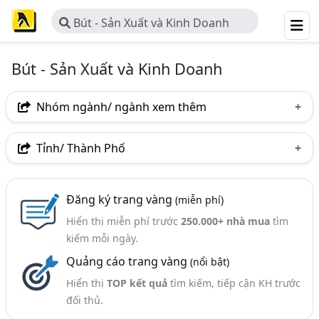
Bút - Sản Xuất và Kinh Doanh
Bút - Sản Xuất và Kinh Doanh
Nhóm ngành/ ngành xem thêm
Ngành nghề
Tỉnh/ Thành Phố
Bút - Sản Xuất Và Kinh Doanh
(83)
Hà Nội
TP. Hồ Chí Minh (TPHCM)
Đồng Nai
Ngành xem thêm
Đăng ký trang vàng
(miễn phí)
Bình Dương
TP. Hải Phòng
Bà Rịa-Vũng Tàu
Hiển thị miễn phí trước
250.000+ nhà mua
tìm
Sổ, Vở Viết - Sản Xuất Và Kinh Doanh (97)
Bắc Ninh
Bình Phước
Hưng Yên
Phú Thọ
kiếm mỗi ngày.
Quảng cáo trang vàng
(nổi bật)
Thái Bình
Thái Nguyên
TP. Cần Thơ
Hiển thị
TOP kết quả
tìm kiếm, tiếp cận KH trước
Hà Nam
Long An
Quảng Ngãi
Tây Ninh
đối thủ.
Tiền Giang