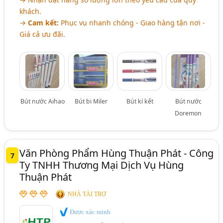
khách.
→
Cam kết:
Phục vụ nhanh chóng - Giao hàng tận nơi -
Giá cả ưu đãi.
Bút nước Aihao
Bút bi Miler
Bút kí kết
Bút nước
Doremon
Văn Phòng Phẩm Hùng Thuận Phát - Công
7
Ty TNHH Thương Mại Dịch Vụ Hùng
Thuận Phát
NHÀ TÀI TRỢ
Được xác minh