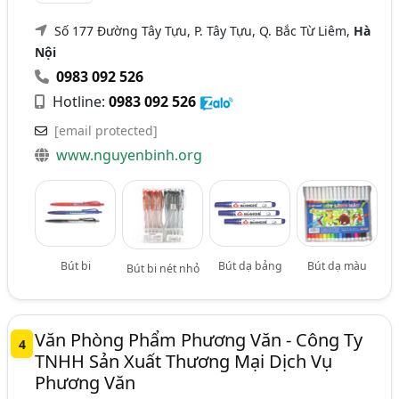
Số 177 Đường Tây Tựu, P. Tây Tựu, Q. Bắc Từ Liêm,
Hà
Nội
0983 092 526
Hotline:
0983 092 526
[email protected]
www.nguyenbinh.org
Bút bi
Bút dạ bảng
Bút dạ màu
Bút bi nét nhỏ
Văn Phòng Phẩm Phương Văn - Công Ty
4
TNHH Sản Xuất Thương Mại Dịch Vụ
Phương Văn