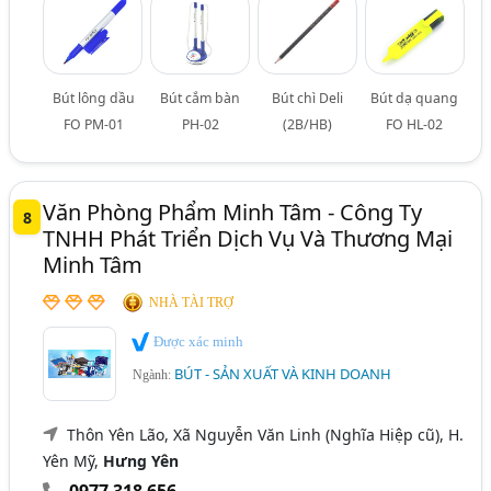
Bút lông dầu
Bút cắm bàn
Bút chì Deli
Bút dạ quang
FO PM-01
PH-02
(2B/HB)
FO HL-02
Văn Phòng Phẩm Minh Tâm - Công Ty
8
TNHH Phát Triển Dịch Vụ Và Thương Mại
Minh Tâm
NHÀ TÀI TRỢ
Được xác minh
BÚT - SẢN XUẤT VÀ KINH DOANH
Ngành:
Thôn Yên Lão, Xã Nguyễn Văn Linh (Nghĩa Hiệp cũ), H.
Yên Mỹ,
Hưng Yên