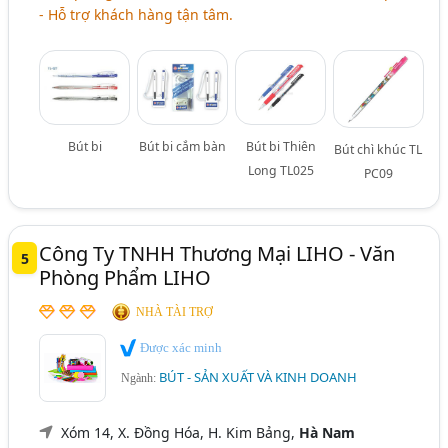
- Hỗ trợ khách hàng tận tâm.
Bút bi
Bút bi cắm bàn
Bút bi Thiên
Bút chì khúc TL
Long TL025
PC09
Công Ty TNHH Thương Mại LIHO - Văn
5
Phòng Phẩm LIHO
NHÀ TÀI TRỢ
Được xác minh
BÚT - SẢN XUẤT VÀ KINH DOANH
Ngành:
Xóm 14, X. Đồng Hóa, H. Kim Bảng,
Hà Nam