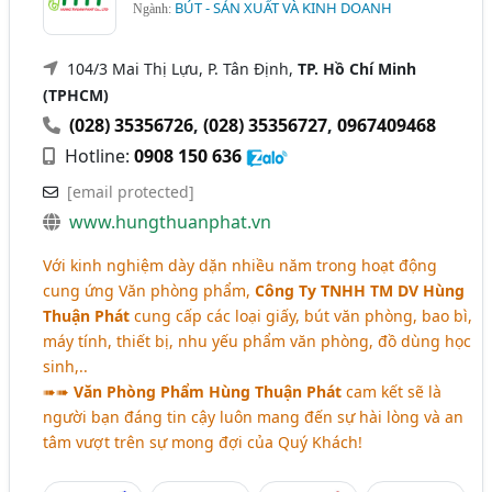
BÚT - SẢN XUẤT VÀ KINH DOANH
Ngành:
104/3 Mai Thị Lựu, P. Tân Định,
TP. Hồ Chí Minh
(TPHCM)
(028) 35356726
,
(028) 35356727
,
0967409468
Hotline:
0908 150 636
[email protected]
www.hungthuanphat.vn
Với kinh nghiệm dày dặn nhiều năm trong hoạt động
cung ứng Văn phòng phẩm,
Công Ty TNHH TM DV Hùng
Thuận Phát
cung cấp các loại giấy, bút văn phòng, bao bì,
máy tính, thiết bị, nhu yếu phẩm văn phòng, đồ dùng học
sinh,..
➠➠
Văn Phòng Phẩm Hùng Thuận Phát
cam kết sẽ là
người bạn đáng tin cậy luôn mang đến sự hài lòng và an
tâm vượt trên sự mong đợi của Quý Khách!