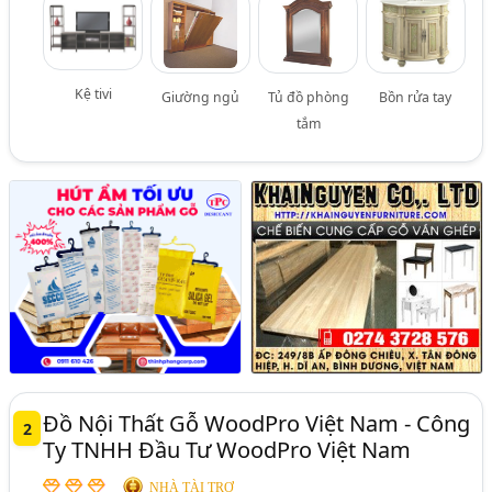
Kệ tivi
Giường ngủ
Tủ đồ phòng
Bồn rửa tay
tắm
Đồ Nội Thất Gỗ WoodPro Việt Nam - Công
2
Ty TNHH Đầu Tư WoodPro Việt Nam
NHÀ TÀI TRỢ