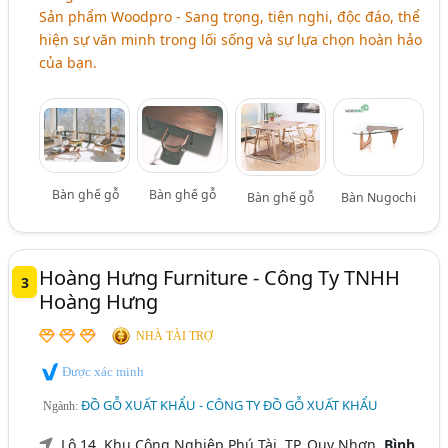
Sản phẩm Woodpro - Sang trọng, tiện nghi, độc đáo, thể
hiện sự văn minh trong lối sống và sự lựa chọn hoàn hảo
của bạn.
Bàn ghế gỗ
Bàn ghế gỗ
Bàn ghế gỗ
Bàn Nugochi
Hoàng Hưng Furniture - Công Ty TNHH
3
Hoàng Hưng
NHÀ TÀI TRỢ
Được xác minh
ĐỒ GỖ XUẤT KHẨU - CÔNG TY ĐỒ GỖ XUẤT KHẨU
Ngành:
Lô 14, Khu Công Nghiệp Phú Tài, TP. Quy Nhơn,
Bình