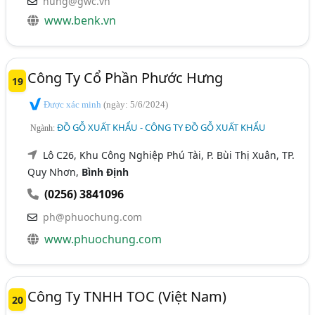
hung@gwc.vn
www.benk.vn
Công Ty Cổ Phần Phước Hưng
19
Được xác minh
(ngày: 5/6/2024)
ĐỒ GỖ XUẤT KHẨU - CÔNG TY ĐỒ GỖ XUẤT KHẨU
Ngành:
Lô C26, Khu Công Nghiệp Phú Tài, P. Bùi Thị Xuân, TP.
Quy Nhơn,
Bình Định
(0256) 3841096
ph@phuochung.com
www.phuochung.com
Công Ty TNHH TOC (Việt Nam)
20