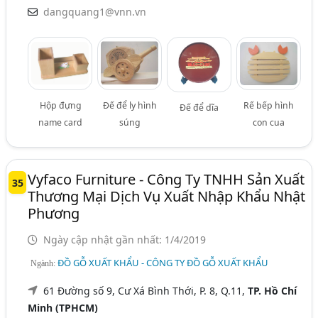
dangquang1@vnn.vn
Hộp đựng
Đế để ly hình
Rế bếp hình
Đế để dĩa
name card
súng
con cua
Vyfaco Furniture - Công Ty TNHH Sản Xuất
35
Thương Mại Dịch Vụ Xuất Nhập Khẩu Nhật
Phương
Ngày cập nhật gần nhất: 1/4/2019
ĐỒ GỖ XUẤT KHẨU - CÔNG TY ĐỒ GỖ XUẤT KHẨU
Ngành:
61 Đường số 9, Cư Xá Bình Thới, P. 8, Q.11,
TP. Hồ Chí
Minh (TPHCM)