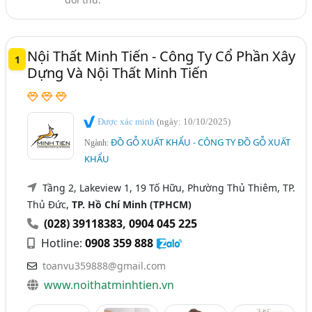
Đồ Gỗ Ngoài Trời (89)
Tây Ninh
Nội Thất Minh Tiến - Công Ty Cổ Phần Xây
1
Dựng Và Nội Thất Minh Tiến
Được xác minh
(ngày: 10/10/2025)
ĐỒ GỖ XUẤT KHẨU - CÔNG TY ĐỒ GỖ XUẤT
Ngành:
KHẨU
Tầng 2, Lakeview 1, 19 Tố Hữu, Phường Thủ Thiêm, TP.
Thủ Đức,
TP. Hồ Chí Minh (TPHCM)
(028) 39118383
,
0904 045 225
Hotline:
0908 359 888
toanvu359888@gmail.com
www.noithatminhtien.vn