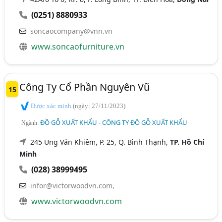
(0251) 8880933
soncaocompany@vnn.vn
www.soncaofurniture.vn
Công Ty Cổ Phần Nguyên Vũ
15
Được xác minh
(ngày: 27/11/2023)
ĐỒ GỖ XUẤT KHẨU - CÔNG TY ĐỒ GỖ XUẤT KHẨU
Ngành:
245 Ung Văn Khiêm, P. 25, Q. Bình Thạnh,
TP. Hồ Chí
Minh
(028) 38999495
infor@victorwoodvn.com,
www.victorwoodvn.com