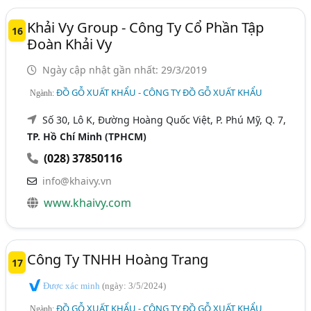
Khải Vy Group - Công Ty Cổ Phần Tập
16
Đoàn Khải Vy
Ngày cập nhật gần nhất: 29/3/2019
ĐỒ GỖ XUẤT KHẨU - CÔNG TY ĐỒ GỖ XUẤT KHẨU
Ngành:
Số 30, Lô K, Đường Hoàng Quốc Việt, P. Phú Mỹ, Q. 7,
TP. Hồ Chí Minh (TPHCM)
(028) 37850116
info@khaivy.vn
www.khaivy.com
Công Ty TNHH Hoàng Trang
17
Được xác minh
(ngày: 3/5/2024)
ĐỒ GỖ XUẤT KHẨU - CÔNG TY ĐỒ GỖ XUẤT KHẨU
Ngành: