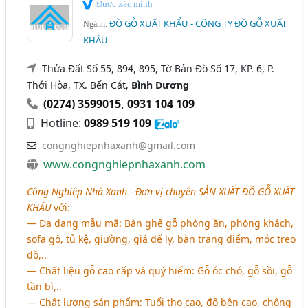
Được xác minh
ĐỒ GỖ XUẤT KHẨU - CÔNG TY ĐỒ GỖ XUẤT
Ngành:
KHẨU
Thửa Đất Số 55, 894, 895, Tờ Bản Đồ Số 17, KP. 6, P.
Thới Hòa, TX. Bến Cát,
Bình Dương
(0274) 3599015
,
0931 104 109
Hotline:
0989 519 109
congnghiepnhaxanh@gmail.com
www.congnghiepnhaxanh.com
Công Nghiệp Nhà Xanh - Đơn vị chuyên
SẢN XUẤT ĐỒ GỖ XUẤT
KHẨU
với:
― Đa dạng mẫu mã: Bàn ghế gỗ phòng ăn, phòng khách,
sofa gỗ, tủ kệ, giường, giá để ly, bàn trang điểm, móc treo
đồ,..
― Chất liệu gỗ cao cấp và quý hiếm: Gỗ óc chó, gỗ sồi, gỗ
tần bì,..
― Chất lượng sản phẩm: Tuổi thọ cao, độ bền cao, chống