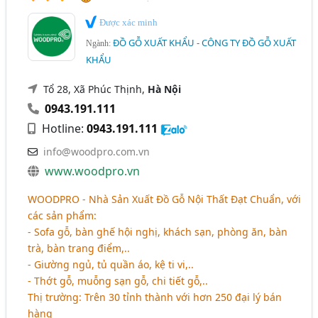
Được xác minh
ĐỒ GỖ XUẤT KHẨU - CÔNG TY ĐỒ GỖ XUẤT
Ngành:
KHẨU
Tổ 28, Xã Phúc Thịnh,
Hà Nội
0943.191.111
Hotline:
0943.191.111
info@woodpro.com.vn
www.woodpro.vn
WOODPRO - Nhà Sản Xuất Đồ Gỗ Nội Thất Đạt Chuẩn, với
các sản phẩm:
- Sofa gỗ, bàn ghế hội nghị, khách sạn, phòng ăn, bàn
trà, bàn trang điểm,..
- Giường ngủ, tủ quần áo, kệ ti vi,..
- Thớt gỗ, muỗng sạn gỗ, chi tiết gỗ,..
Thị trường: Trên 30 tỉnh thành với hơn 250 đại lý bán
hàng