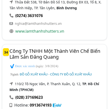
Thửa Đất 538, Tờ Bản Đồ Số 13, Đường ĐX 03, Tổ 8, X.
Tân Vĩnh Hiệp, TP. Tân Uyên,
Bình Dương
(0274) 3631076
nghia@lamthanhshutters.vn
www.lamthanhshutters.vn
Công Ty TNHH Một Thành Viên Chế Biến
34
Lâm Sản Đăng Quang
Được xác minh
(ngày: 3/8/2024)
ĐỒ GỖ XUẤT KHẨU - CÔNG TY ĐỒ GỖ XUẤT KHẨU
Ngành:
110/2 Tô Ngọc Vân, P. Thạnh Xuân, Q. 12,
TP. Hồ Chí
Minh (TPHCM)
(028) 37169623
Hotline:
0913674193