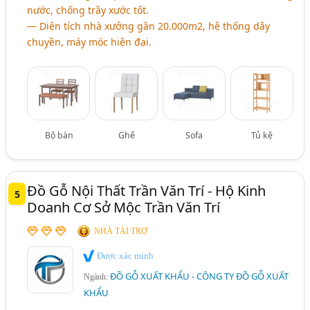
nước, chống trầy xước tốt.
― Diện tích nhà xưởng gần 20.000m2, hệ thống dây
chuyền, máy móc hiện đại.
Bộ bàn
Ghế
Sofa
Tủ kệ
Đồ Gỗ Nội Thất Trần Văn Trí - Hộ Kinh
5
Doanh Cơ Sở Mộc Trần Văn Trí
NHÀ TÀI TRỢ
Được xác minh
ĐỒ GỖ XUẤT KHẨU - CÔNG TY ĐỒ GỖ XUẤT
Ngành:
KHẨU