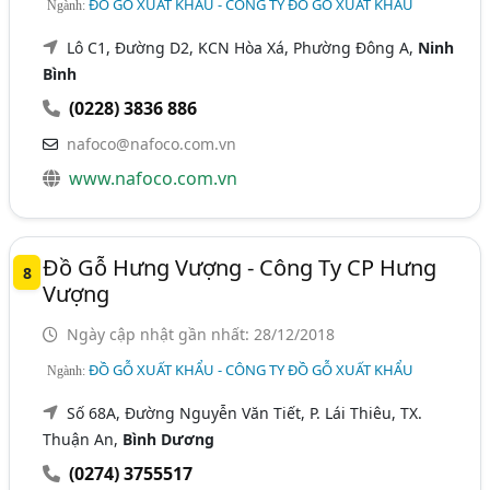
ĐỒ GỖ XUẤT KHẨU - CÔNG TY ĐỒ GỖ XUẤT KHẨU
Ngành:
Lô C1, Đường D2, KCN Hòa Xá, Phường Đông A,
Ninh
Bình
(0228) 3836 886
nafoco@nafoco.com.vn
www.nafoco.com.vn
Đồ Gỗ Hưng Vượng - Công Ty CP Hưng
8
Vượng
Ngày cập nhật gần nhất: 28/12/2018
ĐỒ GỖ XUẤT KHẨU - CÔNG TY ĐỒ GỖ XUẤT KHẨU
Ngành:
Số 68A, Đường Nguyễn Văn Tiết, P. Lái Thiêu, TX.
Thuận An,
Bình Dương
(0274) 3755517