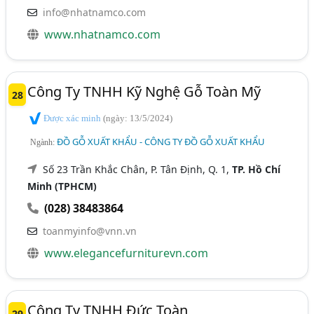
info@nhatnamco.com
www.nhatnamco.com
Công Ty TNHH Kỹ Nghệ Gỗ Toàn Mỹ
28
Được xác minh
(ngày: 13/5/2024)
ĐỒ GỖ XUẤT KHẨU - CÔNG TY ĐỒ GỖ XUẤT KHẨU
Ngành:
Số 23 Trần Khắc Chân, P. Tân Định, Q. 1,
TP. Hồ Chí
Minh (TPHCM)
(028) 38483864
toanmyinfo@vnn.vn
www.elegancefurniturevn.com
Công Ty TNHH Đức Toàn
29