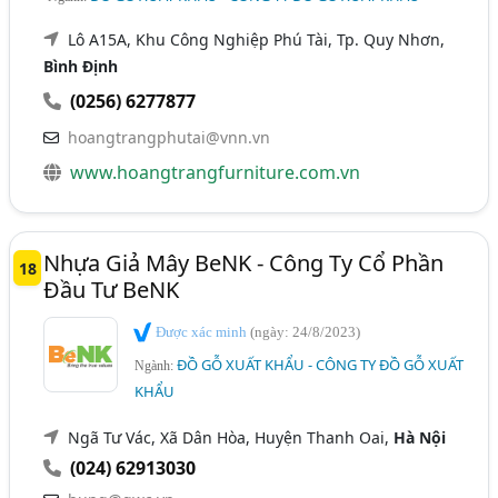
Lô A15A, Khu Công Nghiệp Phú Tài, Tp. Quy Nhơn,
Bình Định
(0256) 6277877
hoangtrangphutai@vnn.vn
www.hoangtrangfurniture.com.vn
Nhựa Giả Mây BeNK - Công Ty Cổ Phần
18
Đầu Tư BeNK
Được xác minh
(ngày: 24/8/2023)
ĐỒ GỖ XUẤT KHẨU - CÔNG TY ĐỒ GỖ XUẤT
Ngành:
KHẨU
Ngã Tư Vác, Xã Dân Hòa, Huyện Thanh Oai,
Hà Nội
(024) 62913030