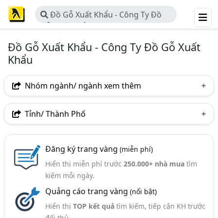
Đồ Gỗ Xuất Khẩu - Công Ty Đồ
Gỗ Xuất Khẩu
Đồ Gỗ Xuất Khẩu - Công Ty Đồ Gỗ Xuất
Khẩu
Nhóm ngành/ ngành xem thêm
Ngành nghề
Tỉnh/ Thành Phố
Đồ Gỗ Xuất Khẩu - Công Ty Đồ Gỗ Xuất Khẩu
(161)
Hà Nội
TP. Hồ Chí Minh (TPHCM)
Đồng Nai
Ngành xem thêm
Đăng ký trang vàng
(miễn phí)
Bình Dương
Tp. Đà Nẵng
Bình Phước
Hiển thị miễn phí trước
250.000+ nhà mua
tìm
Đồ Gỗ Nội Thất - Sản Xuất Và Kinh Doanh Đồ Gỗ Nội
Khánh Hòa
Nam Định
Phú Yên
Thái Bình
kiếm mỗi ngày.
Thất (1715)
Quảng cáo trang vàng
(nổi bật)
Đắk Lắk
Bình Định
Gia Lai
Long An
Đồ Gỗ, Đồ Gỗ Tự Nhiên - Sản Xuất Và Kinh Doanh (344)
Hiển thị
TOP kết quả
tìm kiếm, tiếp cận KH trước
Ninh Bình
Quảng Nam
Quảng Ngãi
Đồ Gỗ Mỹ Nghệ - Sản Xuất Và Kinh Doanh (220)
đối thủ.