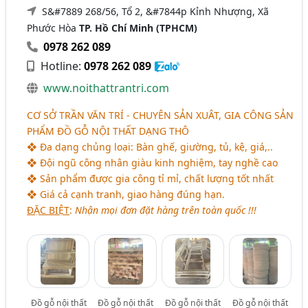
S&#7889 268/56, Tổ 2, &#7844p Kỉnh Nhượng, Xã
Phước Hòa
TP. Hồ Chí Minh (TPHCM)
0978 262 089
Hotline:
0978 262 089
www.noithattrantri.com
CƠ SỞ TRẦN VĂN TRÍ - CHUYÊN SẢN XUÂT, GIA CÔNG SẢN
PHẨM ĐỒ GỖ NỘI THẤT DẠNG THÔ
❖ Đa dạng chủng loại: Bàn ghế, giường, tủ, kệ, giá,..
❖ Đội ngũ công nhân giàu kinh nghiệm, tay nghề cao
❖ Sản phẩm được gia công tỉ mỉ, chất lượng tốt nhất
❖ Giá cả cạnh tranh, giao hàng đúng hạn.
ĐẶC BIỆT
:
Nhận mọi đơn đặt hàng trên toàn quốc !!!
Đồ gỗ nội thất
Đồ gỗ nội thất
Đồ gỗ nội thất
Đồ gỗ nội thất