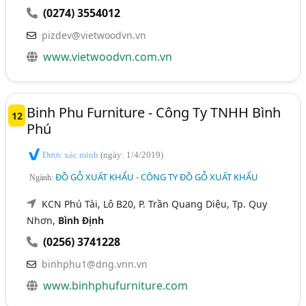
(0274) 3554012
pizdev@vietwoodvn.vn
www.vietwoodvn.com.vn
Binh Phu Furniture - Công Ty TNHH Bình
12
Phú
Được xác minh
(ngày: 1/4/2019)
ĐỒ GỖ XUẤT KHẨU - CÔNG TY ĐỒ GỖ XUẤT KHẨU
Ngành:
KCN Phú Tài, Lô B20, P. Trần Quang Diệu, Tp. Quy
Nhơn,
Bình Định
(0256) 3741228
binhphu1@dng.vnn.vn
www.binhphufurniture.com