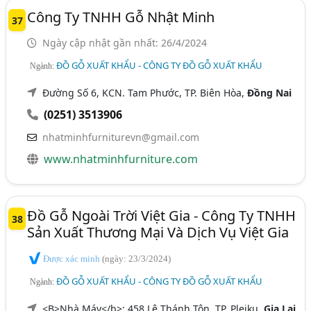
Công Ty TNHH Gỗ Nhật Minh
37
Ngày cập nhật gần nhất: 26/4/2024
ĐỒ GỖ XUẤT KHẨU - CÔNG TY ĐỒ GỖ XUẤT KHẨU
Ngành:
Đường Số 6, KCN. Tam Phước, TP. Biên Hòa,
Đồng Nai
(0251) 3513906
nhatminhfurniturevn@gmail.com
www.nhatminhfurniture.com
Đồ Gỗ Ngoài Trời Việt Gia - Công Ty TNHH
38
Sản Xuất Thương Mại Và Dịch Vụ Việt Gia
Được xác minh
(ngày: 23/3/2024)
ĐỒ GỖ XUẤT KHẨU - CÔNG TY ĐỒ GỖ XUẤT KHẨU
Ngành:
<B>Nhà Máy</b>: 458 Lê Thánh Tôn, TP. Pleiku,
Gia Lai