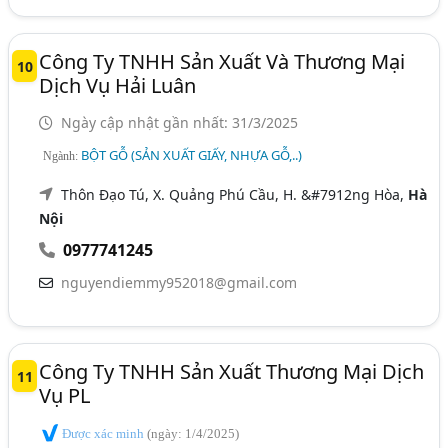
Công Ty TNHH Sản Xuất Và Thương Mại
10
Dịch Vụ Hải Luân
Ngày cập nhật gần nhất: 31/3/2025
BỘT GỖ (SẢN XUẤT GIẤY, NHỰA GỖ,..)
Ngành:
Thôn Đạo Tú, X. Quảng Phú Cầu, H. &#7912ng Hòa,
Hà
Nội
0977741245
nguyendiemmy952018@gmail.com
Công Ty TNHH Sản Xuất Thương Mại Dịch
11
Vụ PL
Được xác minh
(ngày: 1/4/2025)