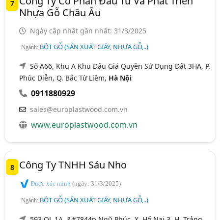
Công Ty Cổ Phần Đầu Tư Và Phát Triển
7
Nhựa Gỗ Châu Âu
Ngày cập nhật gần nhất: 31/3/2025
BỘT GỖ (SẢN XUẤT GIẤY, NHỰA GỖ,..)
Ngành:
Số A66, Khu A Khu Đấu Giá Quyền Sử Dụng Đất 3HA, P.
Phúc Diễn, Q. Bắc Từ Liêm,
Hà Nội
0911880929
sales@europlastwood.com.vn
www.europlastwood.com.vn
Công Ty TNHH Sáu Nho
8
Được xác minh
(ngày: 31/3/2025)
BỘT GỖ (SẢN XUẤT GIẤY, NHỰA GỖ,..)
Ngành:
593 QL 1A, &#7844p Ngũ Phúc, X. Hố Nai 3, H. Trảng