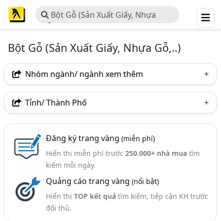
Bột Gỗ (Sản Xuất Giấy, Nhựa
Gỗ,..)
Bột Gỗ (Sản Xuất Giấy, Nhựa Gỗ,..)
Nhóm ngành/ ngành xem thêm
Ngành nghề
Tỉnh/ Thành Phố
Bột Gỗ (Sản Xuất Giấy, Nhựa Gỗ,..)
(47)
Hà Nội
TP. Hồ Chí Minh (TPHCM)
Đồng Nai
Ngành xem thêm
Đăng ký trang vàng
(miễn phí)
Bình Dương
Hưng Yên
Hà Tĩnh
Khánh Hòa
Hiển thị miễn phí trước
250.000+ nhà mua
tìm
Bột Nhang, Bột Làm Nhang (44)
Thái Nguyên
Thừa Thiên Huế
Vĩnh Phúc
kiếm mỗi ngày.
Quảng cáo trang vàng
(nổi bật)
Đắk Nông
Bình Định
Hậu Giang
Ninh Bình
Hiển thị
TOP kết quả
tìm kiếm, tiếp cận KH trước
Quảng Nam
Quảng Ngãi
đối thủ.