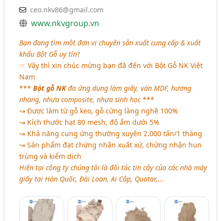
ceo.nkv86@gmail.com
www.nkvgroup.vn
Bạn đang tìm một đơn vị chuyên sản xuất cung cấp & xuất
khẩu Bột Gỗ uy tín
?
☞ Vậy thì xin chúc mừng bạn đã đến với Bột Gỗ NK Việt
Nam
***
Bột gỗ NK
đa ứng dụng làm giấy, ván MDF, hương
nhang, nhựa composite, nhựa sinh học
***
↝ Được làm từ gỗ keo, gỗ cứng làng nghề 100%
↝ Kích thước hạt 80 mesh, độ ẩm dưới 5%
↝ Khả năng cung ứng thường xuyên 2.000 tấn/1 tháng
↝ Sản phẩm đạt chứng nhận xuất xứ, chứng nhận hun
trùng và kiểm dịch
Hiện tại công ty chúng tôi là đối tác tin cậy của các nhà máy
giấy tại Hàn Quốc, Đài Loan, Ai Cập, Quatar,..
.