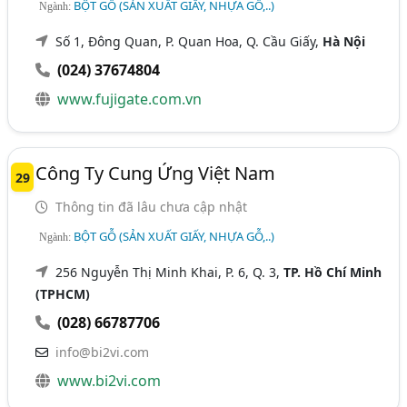
BỘT GỖ (SẢN XUẤT GIẤY, NHỰA GỖ,..)
Ngành:
Số 1, Đông Quan, P. Quan Hoa, Q. Cầu Giấy,
Hà Nội
(024) 37674804
www.fujigate.com.vn
Công Ty Cung Ứng Việt Nam
29
Thông tin đã lâu chưa cập nhật
BỘT GỖ (SẢN XUẤT GIẤY, NHỰA GỖ,..)
Ngành:
256 Nguyễn Thị Minh Khai, P. 6, Q. 3,
TP. Hồ Chí Minh
(TPHCM)
(028) 66787706
info@bi2vi.com
www.bi2vi.com