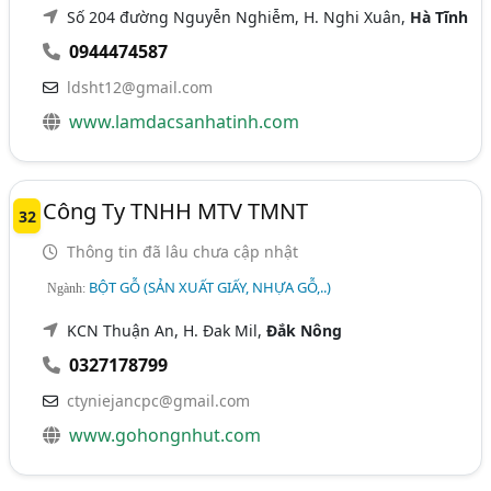
Số 204 đường Nguyễn Nghiễm, H. Nghi Xuân,
Hà Tĩnh
0944474587
ldsht12@gmail.com
www.lamdacsanhatinh.com
Công Ty TNHH MTV TMNT
32
Thông tin đã lâu chưa cập nhật
BỘT GỖ (SẢN XUẤT GIẤY, NHỰA GỖ,..)
Ngành:
KCN Thuận An, H. Đak Mil,
Đắk Nông
0327178799
ctyniejancpc@gmail.com
www.gohongnhut.com