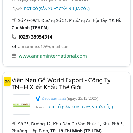
BỘT GỖ (SẢN XUẤT GIẤY, NHỰA GỖ,..)
Ngành:
Số 49/69/4. Đường Số 51, Phường An Hội Tây,
TP. Hồ
Chí Minh (TPHCM)
(028) 38954314
annaminco17@gmail.com
www.annaminternational.com
Viên Nén Gỗ World Export - Công Ty
20
TNHH Xuất Khẩu Thế Giới
Được xác minh
(ngày: 25/12/2025)
BỘT GỖ (SẢN XUẤT GIẤY, NHỰA GỖ,..)
Ngành:
Số 35, Đường 12, Khu Dân Cư Vạn Phúc 1, Khu Phố 5,
Phường Hiệp Bình,
TP. Hồ Chí Minh (TPHCM)