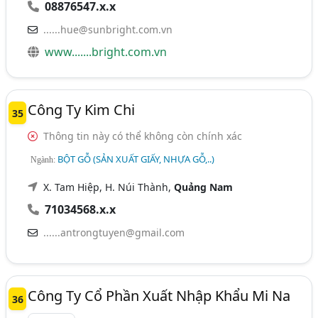
08876547.x.x
......hue@sunbright.com.vn
www.......bright.com.vn
Công Ty Kim Chi
35
Thông tin này có thể không còn chính xác
BỘT GỖ (SẢN XUẤT GIẤY, NHỰA GỖ,..)
Ngành:
X. Tam Hiệp, H. Núi Thành,
Quảng Nam
71034568.x.x
......antrongtuyen@gmail.com
Công Ty Cổ Phần Xuất Nhập Khẩu Mi Na
36