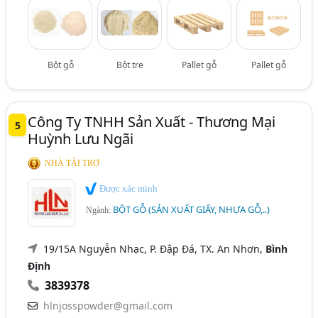
Bột gỗ
Bột tre
Pallet gỗ
Pallet gỗ
Công Ty TNHH Sản Xuất - Thương Mại
5
Huỳnh Lưu Ngãi
NHÀ TÀI TRỢ
Được xác minh
BỘT GỖ (SẢN XUẤT GIẤY, NHỰA GỖ,..)
Ngành:
19/15A Nguyễn Nhạc, P. Đập Đá, TX. An Nhơn,
Bình
Định
3839378
hlnjosspowder@gmail.com