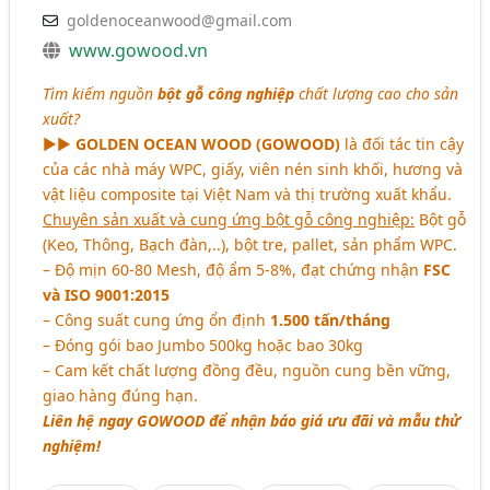
goldenoceanwood@gmail.com
www.gowood.vn
Tìm kiếm nguồn
bột gỗ công nghiệp
chất lượng cao cho sản
xuất?
►►
GOLDEN OCEAN WOOD (GOWOOD)
là đối tác tin cậy
của các nhà máy WPC, giấy, viên nén sinh khối, hương và
vật liệu composite tại Việt Nam và thị trường xuất khẩu.
Chuyên sản xuất và cung ứng bột gỗ công nghiệp:
Bột gỗ
(Keo, Thông, Bạch đàn,..), bột tre, pallet, sản phẩm WPC.
– Độ mịn 60-80 Mesh, độ ẩm 5-8%, đạt chứng nhận
FSC
và ISO 9001:2015
– Công suất cung ứng ổn định
1.500 tấn/tháng
– Đóng gói bao Jumbo 500kg hoặc bao 30kg
– Cam kết chất lượng đồng đều, nguồn cung bền vững,
giao hàng đúng hạn.
Liên hệ ngay GOWOOD để nhận báo giá ưu đãi và mẫu thử
nghiệm!