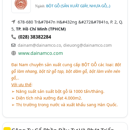
BỘT GỖ (SẢN XUẤT GIẤY, NHỰA GỖ,..)
Ngành:
678-680 Tr&#7847n H&#432ng &#272&#7841o, P. 2, Q.
5,
TP. Hồ Chí Minh (TPHCM)
(028) 38382284
dainam@dainamco.co, dieuong@dainamco.com
www.dainamco.com
Đại Nam chuyên sản xuất cung cấp
BỘT GỖ
các loại:
Bột
gỗ làm nhang, bột từ gỗ tạp, bột dăm gỗ, bột làm viên nén
gỗ,..
Với ưu thế
:
➢ Năng suất sản suất bột gỗ là 1000 tấn/tháng.
➢ Diện tích nhà xưởng đạt 4.000m2.
➢ Thị trường trong nước và xuất khẩu sang Hàn Quốc.