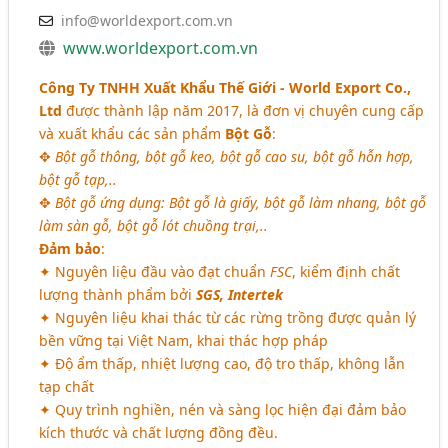
info@worldexport.com.vn
www.worldexport.com.vn
Công Ty TNHH Xuất Khẩu Thế Giới - World Export Co.,
Ltd
được thành lập năm 2017, là đơn vị chuyên cung cấp
và xuất khẩu các sản phẩm
Bột Gỗ
:
✥
Bột gỗ thông, bột gỗ keo, bột gỗ cao su, bột gỗ hỗn hợp,
bột gỗ tạp,..
✥
Bột gỗ ứng dụng: Bột gỗ là giấy, bột gỗ làm nhang, bột gỗ
làm sàn gỗ, bột gỗ lót chuồng trại,..
Đảm bảo
:
✦ Nguyên liệu đầu vào đạt chuẩn
FSC
, kiểm định chất
lượng thành phẩm bởi
SGS, Intertek
✦ Nguyên liệu khai thác từ các rừng trồng được quản lý
bền vững tại Việt Nam, khai thác hợp pháp
✦ Độ ẩm thấp, nhiệt lượng cao, độ tro thấp, không lẫn
tạp chất
✦ Quy trình nghiền, nén và sàng lọc hiện đại đảm bảo
kích thước và chất lượng đồng đều.