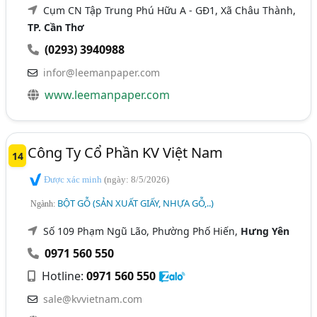
Cụm CN Tập Trung Phú Hữu A - GĐ1, Xã Châu Thành,
TP. Cần Thơ
(0293) 3940988
infor@leemanpaper.com
www.leemanpaper.com
Công Ty Cổ Phần KV Việt Nam
14
Được xác minh
(ngày: 8/5/2026)
BỘT GỖ (SẢN XUẤT GIẤY, NHỰA GỖ,..)
Ngành:
Số 109 Phạm Ngũ Lão, Phường Phố Hiến,
Hưng Yên
0971 560 550
Hotline:
0971 560 550
sale@kvvietnam.com