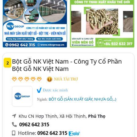
Bột Gỗ NK Việt Nam - Công Ty Cổ Phần
2
Bột Gỗ NK Việt Nam
NHÀ TÀI TRỢ
Được xác minh
BỘT GỖ (SẢN XUẤT GIẤY, NHỰA GỖ,..)
Ngành:
Khu CN Hợp Thịnh, Xã Hội Thịnh,
Phú Thọ
0962 642 315
Hotline:
0962 642 315