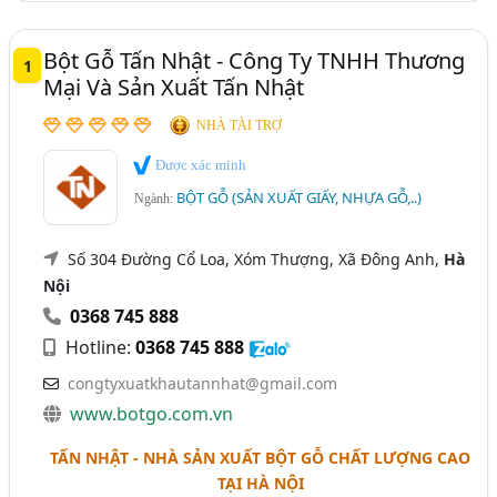
Bột Gỗ Tấn Nhật - Công Ty TNHH Thương
1
Mại Và Sản Xuất Tấn Nhật
NHÀ TÀI TRỢ
Được xác minh
BỘT GỖ (SẢN XUẤT GIẤY, NHỰA GỖ,..)
Ngành:
Số 304 Đường Cổ Loa, Xóm Thượng, Xã Đông Anh,
Hà
Nội
0368 745 888
Hotline:
0368 745 888
congtyxuatkhautannhat@gmail.com
www.botgo.com.vn
TẤN NHẬT - NHÀ SẢN XUẤT BỘT GỖ CHẤT LƯỢNG CAO
TẠI HÀ NỘI