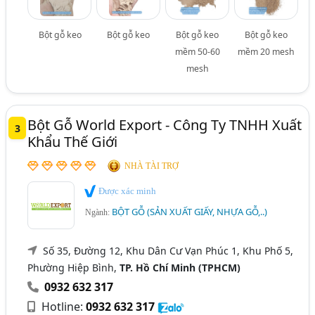
Bột gỗ keo
Bột gỗ keo
Bột gỗ keo
Bột gỗ keo
mềm 50-60
mềm 20 mesh
mesh
Bột Gỗ World Export - Công Ty TNHH Xuất
3
Khẩu Thế Giới
NHÀ TÀI TRỢ
Được xác minh
BỘT GỖ (SẢN XUẤT GIẤY, NHỰA GỖ,..)
Ngành:
Số 35, Đường 12, Khu Dân Cư Vạn Phúc 1, Khu Phố 5,
Phường Hiệp Bình,
TP. Hồ Chí Minh (TPHCM)
0932 632 317
Hotline:
0932 632 317