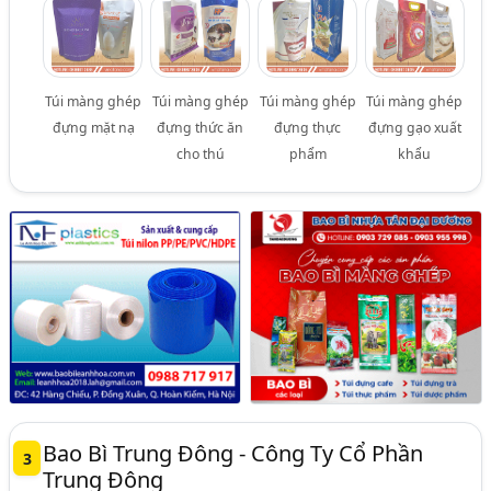
Túi màng ghép
Túi màng ghép
Túi màng ghép
Túi màng ghép
đựng mặt nạ
đựng thức ăn
đựng thực
đựng gạo xuất
cho thú
phẩm
khẩu
Bao Bì Trung Đông - Công Ty Cổ Phần
3
Trung Đông