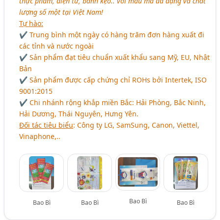
thực phẩm, điện tử, bánh kẹo.. với mẫu mã đa dạng và chất
lượng số một tại Việt Nam!
Tự hào:
✔ Trung bình một ngày có hàng trăm đơn hàng xuất đi
các tỉnh và nước ngoài
✔ Sản phẩm đạt tiêu chuẩn xuất khẩu sang Mỹ, EU, Nhật
Bản
✔ Sản phẩm được cấp chứng chỉ ROHs bởi Intertek, ISO
9001:2015
✔ Chi nhánh rộng khắp miền Bắc: Hải Phòng, Bắc Ninh,
Hải Dương, Thái Nguyên, Hưng Yên.
Đối tác tiêu biểu
: Công ty LG, SamSung, Canon, Viettel,
Vinaphone,..
Bao Bì
Bao Bì
Bao Bì
Bao Bì