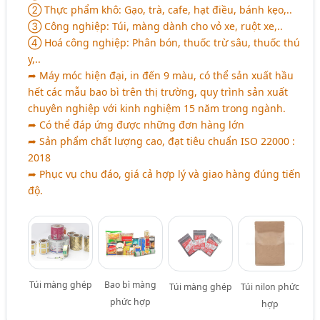
➁ Thực phẩm khô: Gạo, trà, cafe, hạt điều, bánh kẹo,..
➂ Công nghiệp: Túi, màng dành cho vỏ xe, ruột xe,..
➃ Hoá công nghiệp: Phân bón, thuốc trừ sâu, thuốc thú
y,..
➦ Máy móc hiện đại, in đến 9 màu, có thể sản xuất hầu
hết các mẫu bao bì trên thị trường, quy trình sản xuất
chuyên nghiệp với kinh nghiệm 15 năm trong ngành.
➦ Có thể đáp ứng được những đơn hàng lớn
➦ Sản phẩm chất lượng cao, đạt tiêu chuẩn ISO 22000 :
2018
➦ Phục vụ chu đáo, giá cả hợp lý và giao hàng đúng tiến
độ.
Túi màng ghép
Bao bì màng
Túi màng ghép
Túi nilon phức
phức hợp
hợp