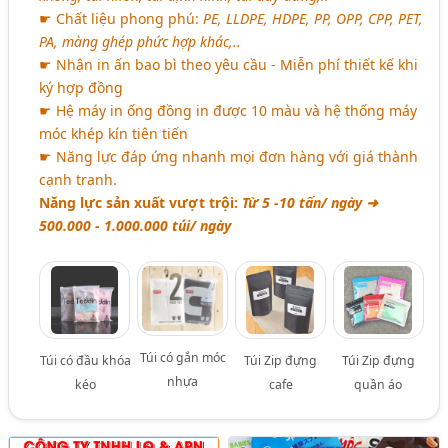
☛ Chất liệu phong phú:
PE, LLDPE, HDPE, PP, OPP, CPP, PET,
PA, màng ghép phức hợp khác,..
☛ Nhận in ấn bao bì theo yêu cầu - Miễn phí thiết kế khi
ký hợp đồng
☛ Hệ máy in ống đồng in được 10 màu và hệ thống máy
móc khép kín tiên tiến
☛ Năng lực đáp ứng nhanh mọi đơn hàng với giá thành
cạnh tranh.
Năng lực sản xuất vượt trội:
Từ 5 -10 tấn/ ngày ➜
500.000 - 1.000.000 túi/ ngày
Túi có gắn móc
Túi có đầu khóa
Túi Zip đựng
Túi Zip đựng
nhựa
kéo
cafe
quần áo