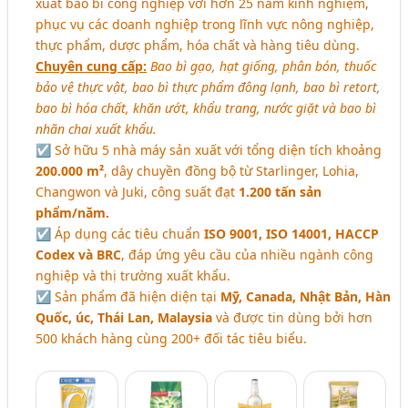
xuất bao bì công nghiệp với hơn 25 năm kinh nghiệm,
phục vụ các doanh nghiệp trong lĩnh vực nông nghiệp,
thực phẩm, dược phẩm, hóa chất và hàng tiêu dùng.
Chuyên cung cấp:
Bao bì gạo, hạt giống, phân bón, thuốc
bảo vệ thực vật, bao bì thực phẩm đông lạnh, bao bì retort,
bao bì hóa chất, khăn ướt, khẩu trang, nước giặt và bao bì
nhãn chai xuất khẩu.
☑️ Sở hữu 5 nhà máy sản xuất với tổng diện tích khoảng
200.000 m²
, dây chuyền đồng bộ từ Starlinger, Lohia,
Changwon và Juki, công suất đạt
1.200 tấn sản
phẩm/năm.
☑️ Áp dụng các tiêu chuẩn
ISO 9001, ISO 14001, HACCP
Codex và BRC
, đáp ứng yêu cầu của nhiều ngành công
nghiệp và thị trường xuất khẩu.
☑️ Sản phẩm đã hiện diện tại
Mỹ, Canada, Nhật Bản, Hàn
Quốc, úc, Thái Lan, Malaysia
và được tin dùng bởi hơn
500 khách hàng cùng 200+ đối tác tiêu biểu.