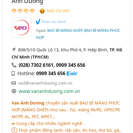
Ánh Dương
NHÀ TÀI TRỢ
Được xác minh
BAO BÌ MÀNG GHÉP, BAO BÌ MÀNG PHỨC
Ngành:
HỢP
808/5/10 Quốc Lộ 13, Khu Phố 4, P. Hiệp Bình,
TP. Hồ
Chí Minh (TPHCM)
(028) 7302 6161
,
0909 345 656
Hotline:
0909 345 656
vad@vananhduong.com.vn
www.vananhduong.com.vn
Vạn Ánh Dương
chuyên sản xuất
BAO BÌ MÀNG PHỨC
HỢP (MÀNG GHÉP)
như sau : Túi, màng PA/PE, OPP,CPP,
MCPP, AL, PET, MPET,..
➦ Cung cấp cho nhiều ngành nghề :
➀ Thực phẩm đông lạnh: Hải sản, thị heo, thịt bò, gà,..