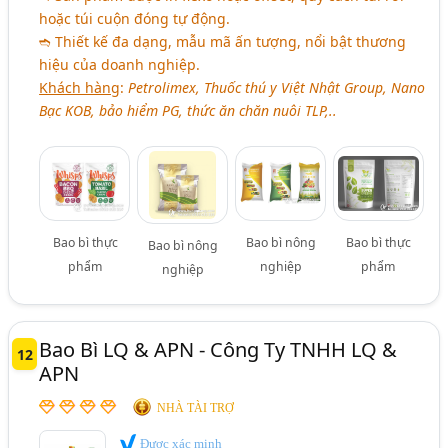
hoặc túi cuộn đóng tự động.
➬ Thiết kế đa dạng, mẫu mã ấn tượng, nổi bật thương
hiệu của doanh nghiệp.
Khách hàng
:
Petrolimex, Thuốc thú y Việt Nhật Group, Nano
Bạc KOB, bảo hiểm PG, thức ăn chăn nuôi TLP,..
Bao bì thực
Bao bì nông
Bao bì thực
Bao bì nông
phẩm
nghiệp
phẩm
nghiệp
Bao Bì LQ & APN - Công Ty TNHH LQ &
12
APN
NHÀ TÀI TRỢ
Được xác minh