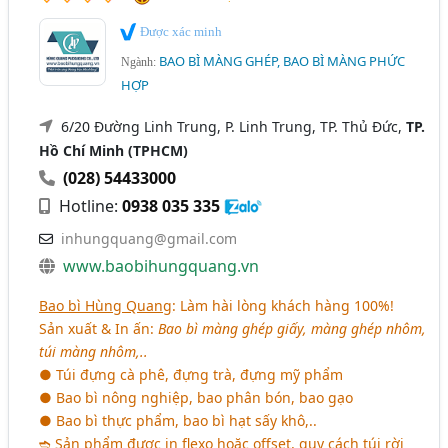
Được xác minh
BAO BÌ MÀNG GHÉP, BAO BÌ MÀNG PHỨC
Ngành:
HỢP
6/20 Đường Linh Trung, P. Linh Trung, TP. Thủ Đức,
TP.
Hồ Chí Minh (TPHCM)
(028) 54433000
Hotline:
0938 035 335
inhungquang@gmail.com
www.baobihungquang.vn
Bao bì Hùng Quang
: Làm hài lòng khách hàng 100%!
Sản xuất & In ấn:
Bao bì màng ghép giấy, màng ghép nhôm,
túi màng nhôm,..
● Túi đựng cà phê, đựng trà, đựng mỹ phẩm
● Bao bì nông nghiệp, bao phân bón, bao gạo
● Bao bì thực phẩm, bao bì hạt sấy khô,..
➬ Sản phẩm được in flexo hoặc offset, quy cách túi rời