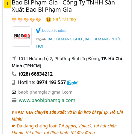
Bao Bì Phạm Gia - Công Ty TNHH Sản
1
Hải Dương
Long An
Quảng Ngãi
Tây Ninh
Xuất Bao Bì Phạm Gia
NHÀ TÀI TRỢ
Được xác minh
BAO BÌ MÀNG GHÉP, BAO BÌ MÀNG PHỨC
Ngành:
HỢP
1014 Hương Lộ 2, Phường Bình Trị Đông,
TP. Hồ Chí
Minh (TPHCM)
(028) 66834212
Hotline:
0974 193 557
baobiphamgia@gmail.com
www.baobiphamgia.com
PHẠM GIA
chuyên sản xuất và in ấn bao bì tại Tp. Hồ Chí
Minh!
☛ Đa dạng chủng loại:
Túi zipper, ziplock, túi hút chân
không, túi nilon, túi định hình, túi đáy đứng,..