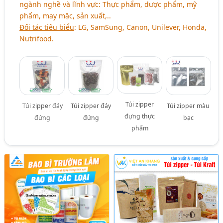
ngành nghề và lĩnh vực: Thực phẩm, dược phẩm, mỹ
phẩm, may mặc, sản xuất,..
Đối tác tiêu biểu
: LG, SamSung, Canon, Unilever, Honda,
Nutrifood.
Túi zipper
Túi zipper đáy
Túi zipper đáy
Túi zipper màu
đựng thực
đứng
đứng
bạc
phẩm