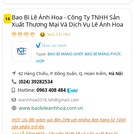
Bao Bì Lê Ánh Hoa - Công Ty TNHH Sản
14
Xuất Thương Mại Và Dịch Vụ Lê Ánh Hoa
NHÀ TÀI TRỢ
Được xác minh
BAO BÌ MÀNG GHÉP, BAO BÌ MÀNG PHỨC
Ngành:
HỢP
42 Hàng Chiếu, P. Đồng Xuân, Q. Hoàn Kiếm,
Hà Nội
(024) 39282534
Hotline:
0963 408 484
leanhhoa2018.lah@gmail.com
www.baobileanhhoa.com.vn
HOT: Ưu đãi giảm giá đến 20% với những đơn hàng từ 1000
sản phẩm trở lên
.
>>>
LÊ ÁNH HOA
- Chuyên thiết kế và sản xuất Bao bì