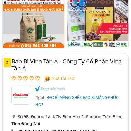
Bao Bì Vina Tân Á - Công Ty Cổ Phần Vina
2
Tân Á
NHÀ TÀI TRỢ
Được xác minh
BAO BÌ MÀNG GHÉP, BAO BÌ MÀNG PHỨC
Ngành:
HỢP
Số 9B, Đường 1A, KCN Biên Hòa 2, Phường Trấn Biên,
Tỉnh Đồng Nai