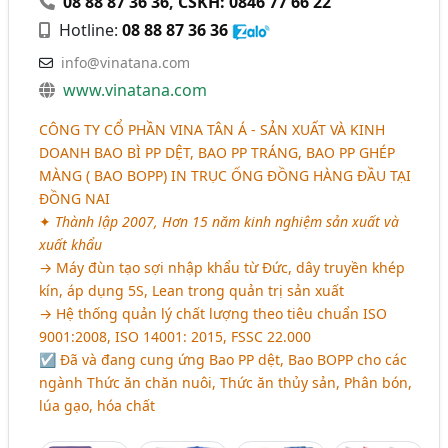
08 88 87 36 36
,
CSKH: 0846 77 66 22
Hotline:
08 88 87 36 36
info@vinatana.com
www.vinatana.com
CÔNG TY CỔ PHẦN VINA TÂN Á - SẢN XUẤT VÀ KINH
DOANH BAO BÌ PP DỆT, BAO PP TRÁNG, BAO PP GHÉP
MÀNG ( BAO BOPP) IN TRỤC ỐNG ĐỒNG HÀNG ĐẦU TẠI
ĐỒNG NAI
✦
Thành lập 2007, Hơn 15 năm kinh nghiệm sản xuất và
xuất khẩu
→ Máy đùn tạo sợi nhập khẩu từ Đức, dây truyền khép
kín, áp dụng 5S, Lean trong quản trị sản xuất
→ Hệ thống quản lý chất lượng theo tiêu chuẩn ISO
9001:2008, ISO 14001: 2015, FSSC 22.000
☑ Đã và đang cung ứng Bao PP dệt, Bao BOPP cho các
ngành Thức ăn chăn nuôi, Thức ăn thủy sản, Phân bón,
lúa gạo, hóa chất