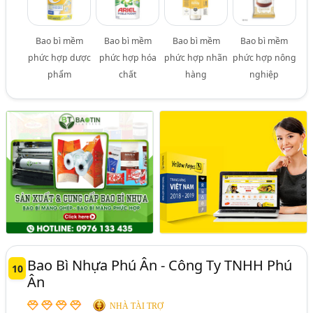
Bao bì mềm
Bao bì mềm
Bao bì mềm
Bao bì mềm
phức hợp dược
phức hợp hóa
phức hợp nhãn
phức hợp nông
phẩm
chất
hàng
nghiệp
Bao Bì Nhựa Phú Ân - Công Ty TNHH Phú
10
Ân
NHÀ TÀI TRỢ