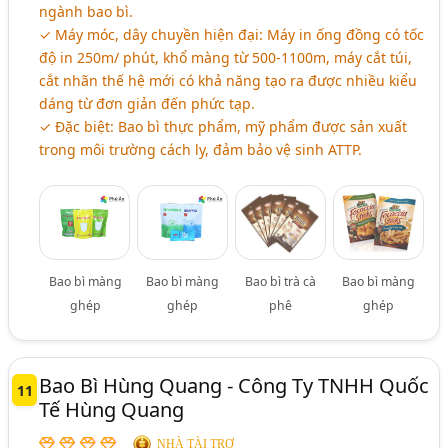
ngành bao bì.
✓ Máy móc, dây chuyền hiện đại: Máy in ống đồng có tốc
độ in 250m/ phút, khổ màng từ 500-1100m, máy cắt túi,
cắt nhãn thế hệ mới có khả năng tạo ra được nhiều kiểu
dáng từ đơn giản đến phức tạp.
✓ Đặc biệt: Bao bì thực phẩm, mỹ phẩm được sản xuất
trong môi trường cách ly, đảm bảo vệ sinh ATTP.
Bao bì màng
Bao bì màng
Bao bì trà cà
Bao bì màng
ghép
ghép
phê
ghép
Bao Bì Hùng Quang - Công Ty TNHH Quốc
11
Tế Hùng Quang
NHÀ TÀI TRỢ