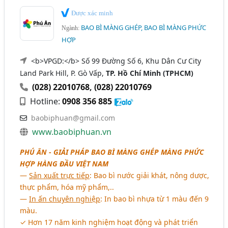
Được xác minh
BAO BÌ MÀNG GHÉP, BAO BÌ MÀNG PHỨC
Ngành:
HỢP
<b>VPGD:</b> Số 99 Đường Số 6, Khu Dân Cư City
Land Park Hill, P. Gò Vấp,
TP. Hồ Chí Minh (TPHCM)
(028) 22010768
,
(028) 22010769
Hotline:
0908 356 885
baobiphuan@gmail.com
www.baobiphuan.vn
PHÚ ÂN -
GIẢI PHÁP BAO BÌ MÀNG GHÉP MÀNG PHỨC
HỢP HÀNG ĐẦU VIỆT NAM
―
Sản xuất trực tiếp
: Bao bì nước giải khát, nông dược,
thực phẩm, hóa mỹ phẩm,..
―
In ấn chuyên nghiệp
: In bao bì nhựa từ 1 màu đến 9
màu.
✓ Hơn 17 năm kinh nghiệm hoạt động và phát triển