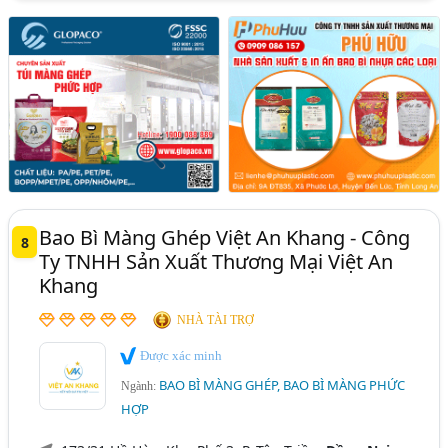
Bao Bì Màng Ghép Việt An Khang - Công
8
Ty TNHH Sản Xuất Thương Mại Việt An
Khang
NHÀ TÀI TRỢ
Được xác minh
BAO BÌ MÀNG GHÉP, BAO BÌ MÀNG PHỨC
Ngành:
HỢP