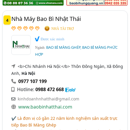
Nhà Máy Bao Bì Nhật Thái
4
NHÀ TÀI TRỢ
Được xác minh
BAO BÌ MÀNG GHÉP, BAO BÌ MÀNG PHỨC
Ngành:
HỢP
<b>Chi Nhánh Hà Nội:</b> Thôn Đông Ngàn, Xã Đông
Anh,
Hà Nội
0977 107 199
Hotline:
0988 472 668
kinhdoanhnhatthai@gmail.com
www.baobinhatthai.com
✔ Là đơn vị có gần 22 năm kinh nghiệm sản xuất trực
tiếp Bao Bì Màng Ghép