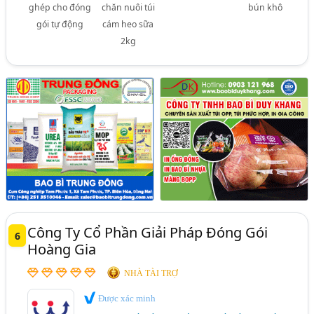
ghép cho đóng
chăn nuôi túi
bún khô
gói tự động
cám heo sữa
2kg
Công Ty Cổ Phần Giải Pháp Đóng Gói
6
Hoàng Gia
NHÀ TÀI TRỢ
Được xác minh