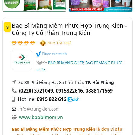
Bao Bì Màng Mềm Phức Hợp Trung Kiên -
9
Công Ty Cổ Phần Trung Kiên
NHÀ TÀI TRỢ
Được xác minh
BAO BÌ MÀNG GHÉP, BAO BÌ MÀNG PHỨC
Ngành:
HỢP
Số 38 Phố Hồng Hà, Xã Phú Thái,
TP. Hải Phòng
(0220) 3721049
,
0915822616
,
0888171669
Hotline:
0915 822 616
info@trungkien.com
www.baobimem.vn
Bao Bì Màng Mềm Phức Hợp Trung Kiên
là đơn vị sản