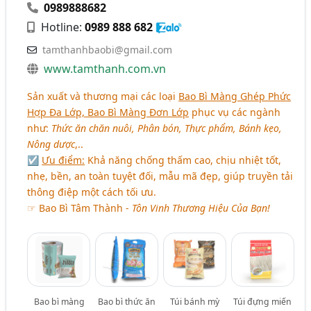
0989888682
Hotline:
0989 888 682
tamthanhbaobi@gmail.com
www.tamthanh.com.vn
Sản xuất và thương mại các loại
Bao Bì Màng Ghép Phức
Hợp Đa Lớp, Bao Bì Màng Đơn Lớp
phục vụ các ngành
như:
Thức ăn chăn nuôi, Phân bón, Thực phẩm, Bánh kẹo,
Nông dược
,..
☑
Ưu điểm:
Khả năng chống thấm cao, chịu nhiệt tốt,
nhẹ, bền, an toàn tuyệt đối, mẫu mã đẹp, giúp truyền tải
thông điệp một cách tối ưu.
☞ Bao Bì Tâm Thành -
Tôn Vinh Thương Hiệu Của Bạn!
Bao bì màng
Bao bì thức ăn
Túi bánh mỳ
Túi đựng miến