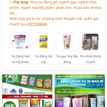
➳
Ứng dụng
: Phục vụ đóng gói ngành gạo, ngành thực
phẩm, ngành hoá Mỹ phẩm, phân bón, thuốc bảo vệ thực
vật,..
Nhận báo giá & các chương trình khuyến mãi, giảm giá
nhanh qua
0977398848
.
Túi đựng mặt
Túi đựng mít
Túi gạo 1kg đáy
Túi nhôm đựng
nạ mỹ phẩm
sấy
đựng
cà phê