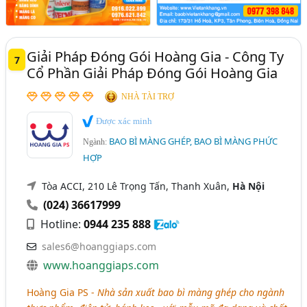
Giải Pháp Đóng Gói Hoàng Gia - Công Ty
7
Cổ Phần Giải Pháp Đóng Gói Hoàng Gia
NHÀ TÀI TRỢ
Được xác minh
BAO BÌ MÀNG GHÉP, BAO BÌ MÀNG PHỨC
Ngành:
HỢP
Tòa ACCI, 210 Lê Trọng Tấn, Thanh Xuân,
Hà Nội
(024) 36617999
Hotline:
0944 235 888
sales6@hoanggiaps.com
www.hoanggiaps.com
Hoàng Gia PS -
Nhà sản xuất bao bì màng ghép cho ngành