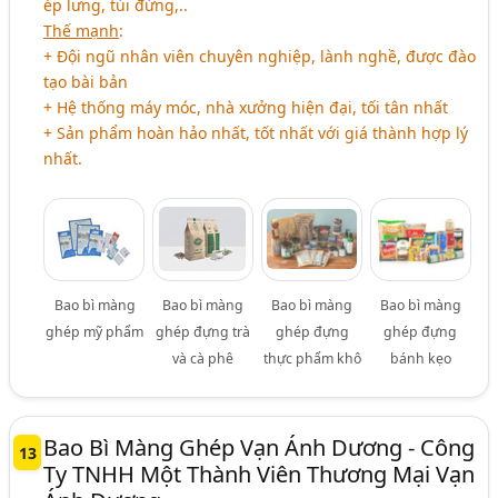
ép lưng, túi đứng,..
Thế mạnh
:
+ Đội ngũ nhân viên chuyên nghiệp, lành nghề, được đào
tạo bài bản
+ Hệ thống máy móc, nhà xưởng hiện đại, tối tân nhất
+ Sản phẩm hoàn hảo nhất, tốt nhất với giá thành hợp lý
nhất.
Bao bì màng
Bao bì màng
Bao bì màng
Bao bì màng
ghép mỹ phẩm
ghép đựng trà
ghép đựng
ghép đựng
và cà phê
thực phẩm khô
bánh kẹo
Bao Bì Màng Ghép Vạn Ánh Dương - Công
13
Ty TNHH Một Thành Viên Thương Mại Vạn