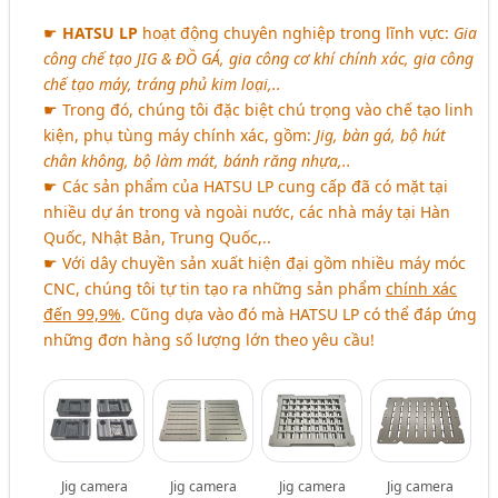
☛
HATSU LP
hoạt động chuyên nghiệp trong lĩnh vực:
Gia
công chế tạo JIG & ĐỒ GÁ, gia công cơ khí chính xác, gia công
chế tạo máy, tráng phủ kim loại,..
☛ Trong đó, chúng tôi đặc biệt chú trọng vào chế tạo linh
kiện, phụ tùng máy chính xác, gồm:
Jig, bàn gá, bộ hút
chân không, bộ làm mát, bánh răng nhựa,..
☛ Các sản phẩm của HATSU LP cung cấp đã có mặt tại
nhiều dự án trong và ngoài nước, các nhà máy tại Hàn
Quốc, Nhật Bản, Trung Quốc,..
☛ Với dây chuyền sản xuất hiện đại gồm nhiều máy móc
CNC, chúng tôi tự tin tạo ra những sản phẩm
chính xác
đến 99,9%
. Cũng dựa vào đó mà HATSU LP có thể đáp ứng
những đơn hàng số lượng lớn theo yêu cầu!
Jig camera
Jig camera
Jig camera
Jig camera