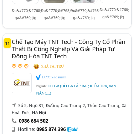
Đo&#770;&#768;
Đo&#770;&#768;
Đo&#770;&#768;
Đo&#770;&#768;
ga&#769; Jig
ga&#769; Jig
ga&#769; Jig
ga&#769; Jig
Chế Tạo Máy TNT Tech - Công Ty Cổ Phần
11
Thiết Bị Công Nghiệp Và Giải Pháp Tự
Động Hóa TNT Tech
NHÀ TÀI TRỢ
Được xác minh
ĐỒ GÁ (ĐỒ GÁ LẮP RÁP, KIỂM TRA, VẠN
Ngành:
NĂNG,..)
Số 5, Ngõ 31, Đường Cao Trung 2, Thôn Cao Trung, Xã
Hoài Đức,
Hà Nội
0986 684 502
Hotline:
0985 874 396