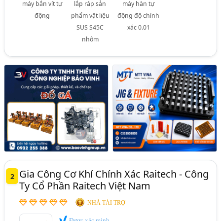
máy bắn vít tự
lắp ráp sản
máy hàn tự
động
phẩm vật liệu
động độ chính
SUS S45C
xác 0.01
nhôm
Gia Công Cơ Khí Chính Xác Raitech - Công
2
Ty Cổ Phần Raitech Việt Nam
NHÀ TÀI TRỢ
Được xác minh