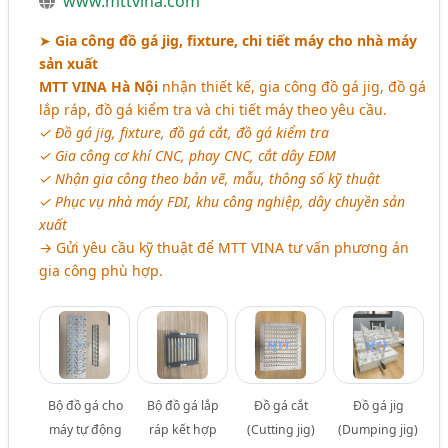
www.mttvina.com
➤
Gia công đồ gá jig, fixture, chi tiết máy cho nhà máy
sản xuất
MTT VINA Hà Nội
nhận thiết kế, gia công đồ gá jig, đồ gá
lắp ráp, đồ gá kiểm tra và chi tiết máy theo yêu cầu.
✓ Đồ gá jig, fixture, đồ gá cắt, đồ gá kiểm tra
✓ Gia công cơ khí CNC, phay CNC, cắt dây EDM
✓ Nhận gia công theo bản vẽ, mẫu, thông số kỹ thuật
✓ Phục vụ nhà máy FDI, khu công nghiệp, dây chuyền sản
xuất
→ Gửi yêu cầu kỹ thuật để MTT VINA tư vấn phương án
gia công phù hợp.
Bộ đồ gá cho
Bộ đồ gá lắp
Đồ gá cắt
Đồ gá jig
máy tự động
ráp kết hợp
(Cutting jig)
(Dumping jig)