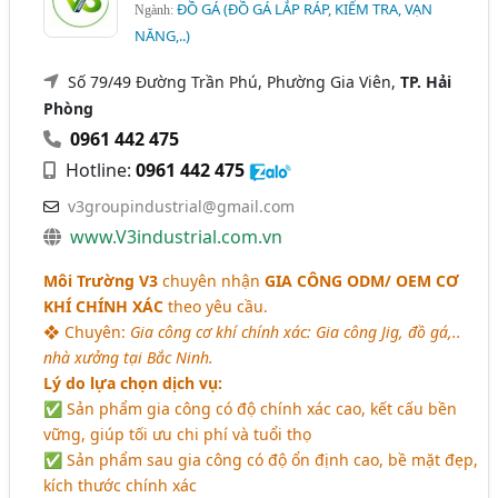
ĐỒ GÁ (ĐỒ GÁ LẮP RÁP, KIỂM TRA, VẠN
Ngành:
NĂNG,..)
Số 79/49 Đường Trần Phú, Phường Gia Viên,
TP. Hải
Phòng
0961 442 475
Hotline:
0961 442 475
v3groupindustrial@gmail.com
www.V3industrial.com.vn
Môi Trường V3
chuyên nhận
GIA CÔNG ODM/ OEM CƠ
KHÍ CHÍNH XÁC
theo yêu cầu.
❖ Chuyên:
Gia công cơ khí chính xác: Gia công Jig, đồ gá,..
nhà xưởng tại Bắc Ninh.
Lý do lựa chọn dịch vụ:
✅ Sản phẩm gia công có độ chính xác cao, kết cấu bền
vững, giúp tối ưu chi phí và tuổi thọ
✅ Sản phẩm sau gia công có độ ổn định cao, bề mặt đẹp,
kích thước chính xác