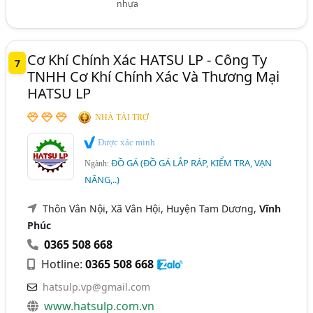
nhựa
Cơ Khí Chính Xác HATSU LP - Công Ty
7
TNHH Cơ Khí Chính Xác Và Thương Mại
HATSU LP
NHÀ TÀI TRỢ
Được xác minh
ĐỒ GÁ (ĐỒ GÁ LẮP RÁP, KIỂM TRA, VẠN
Ngành:
NĂNG,..)
Thôn Vân Nội, Xã Vân Hội, Huyện Tam Dương,
Vĩnh
Phúc
0365 508 668
Hotline:
0365 508 668
hatsulp.vp@gmail.com
www.hatsulp.com.vn