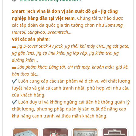
Smart Tech Vina là đơn vị sản xuất đồ gá - jig công
nghiệp hàng đầu tại Việt Nam
. Chúng tôi tự hào được
các tập đoàn đa quốc gia tin tưởng chọn như
Samsung,
Hansol, Sungwoo, Dreamtech,..
Với các sản phẩm
:
▬ Jig D-cover Stick AV Jack, jig thổi khí máy CNC, jig cát gate,
jig gắp lens, jig ép link kiện, jig lắp ráp, jig kiểm tra, jig
dưỡng kiểm,..
▬ Sản phẩm khác: Băng tải, chi tiết máy, khuôn mẫu, giá kệ,
bàn thao tác,..
✔ Luôn cung cấp các sản phẩm và dịch vụ với chất lượng
tuyệt hảo và giá cả cạnh tranh nhất, phù hợp với nhu cầu
của khách hàng.
✔ Luôn duy trì và không ngừng cải tiến hệ thống quản lý
chất lượng, phương pháp quản lý sản xuất để nâng cao
khả năng cạnh tranh và thỏa mãn khách hàng.