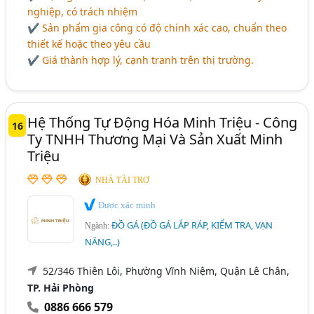
nghiệp, có trách nhiệm
✔ Sản phẩm gia công có độ chính xác cao, chuẩn theo
thiết kế hoặc theo yêu cầu
✔ Giá thành hợp lý, cạnh tranh trên thị trường.
Hệ Thống Tự Động Hóa Minh Triệu - Công
16
Ty TNHH Thương Mại Và Sản Xuất Minh
Triệu
NHÀ TÀI TRỢ
Được xác minh
ĐỒ GÁ (ĐỒ GÁ LẮP RÁP, KIỂM TRA, VẠN
Ngành:
NĂNG,..)
52/346 Thiên Lôi, Phường Vĩnh Niệm, Quận Lê Chân,
TP. Hải Phòng
0886 666 579