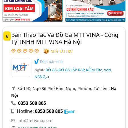
Bàn Thao Tác Và Đồ Gá MTT VINA - Công
6
Ty TNHH MTT VINA Hà Nội
NHÀ TÀI TRỢ
Được xác minh
ĐỒ GÁ (ĐỒ GÁ LẮP RÁP, KIỂM TRA, VẠN
Ngành:
NĂNG,..)
Số 19D, Ngõ 36 Phố Hàm Nghi, Phường Từ Liêm,
Hà
Nội
0353 508 805
Hotline:
0353 508 805
info@mttvina.com