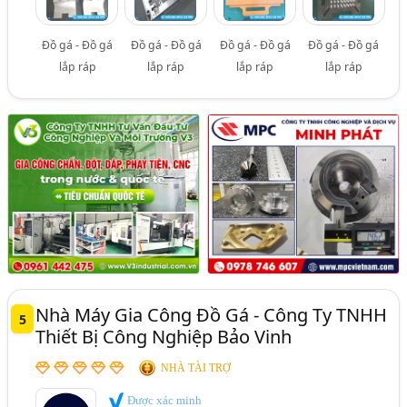
Đồ gá - Đồ gá
Đồ gá - Đồ gá
Đồ gá - Đồ gá
Đồ gá - Đồ gá
lắp ráp
lắp ráp
lắp ráp
lắp ráp
Nhà Máy Gia Công Đồ Gá - Công Ty TNHH
5
Thiết Bị Công Nghiệp Bảo Vinh
NHÀ TÀI TRỢ
Được xác minh