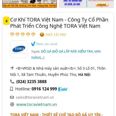
Cơ Khí TORA Việt Nam - Công Ty Cổ Phần
4
Phát Triển Công Nghệ TORA Việt Nam
NHÀ TÀI TRỢ
Được xác minh
ĐỒ GÁ (ĐỒ GÁ LẮP RÁP, KIỂM TRA, VẠN
Ngành:
NĂNG,..)
<B>VPGD & Nhà máy sản xuất</b>: Số 3 Lô 01, Thôn
Nội 1, Xã Tam Thuấn, Huyện Phúc Thọ,
Hà Nội
(024) 3235 3888
Hotline:
0916 124 999
sales@toravietnam.vn
www.toravietnam.vn
TORA VIỆT NAM - THIẾT KẾ CHẾ TẠO ĐỒ GÁ UY TÍN -