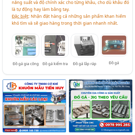
năng suất và độ chính xác cho từng khâu, cho dù khâu đó
là tự động hay làm bằng tay.
Đặc biệt
: Nhận đặt hàng cả những sản phẩm khan hiếm
khó tìm và sẽ giao hàng trong thời gian nhanh nhất.
Đồ gá
Đồ gá gia công
Đồ gá kiểm tra
Đồ gá lắp ráp