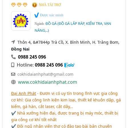
NHÀ TÀI TRỢ
Được xác minh
ĐỒ GÁ (ĐỒ GÁ LẮP RÁP, KIỂM TRA, VẠN
Ngành:
NĂNG,..)
Thôn 4, &#7844p Trà Cồ, X. Bình Minh, H. Trảng Bom,
Đồng Nai
0988 245 096
Hotline:
0988 245 096
cokhidaianhphat@gmail.com
www.cokhidaianhphat.com
Đại Anh Phát
- Đươn vị có uy tín trong lĩnh vực gia công
cơ khí: Gia công linh kiện kim loại, thiết kế khuôn dập, gá
kiểm, gá hàn, cắt laser, cắt dây,..
✔ Nhà xưởng hiện đại, được trang bị máy móc, thiết bị
gia công cơ khí tốt nhất
✔ Đội ngũ nhân viên thợ có đào tạo bài bản chuyên