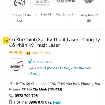
Linh kiện JIG
Mặt bích cơ khí
Linh kiện cơ khí
Pulley hub cơ
CNC
khí
Cơ Khí Chính Xác Kỹ Thuật Laser - Công Ty
14
Cổ Phần Kỹ Thuật Laser
NHÀ TÀI TRỢ
Được xác minh
ĐỒ GÁ (ĐỒ GÁ LẮP RÁP, KIỂM TRA, VẠN
Ngành:
NĂNG,..)
<B>Trụ Sở Chính</b>: 220/17 Hồ Văn Huê, Phường Đức
Nhuận,
TP. Hồ Chí Minh (TPHCM)
0978 700 705
Hotline:
0906 079 072