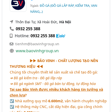
ĐỒ GÁ (ĐỒ GÁ LẮP RÁP, KIỂM TRA, VẠN
Ngành:
NĂNG,..)
Thôn Đại Tự, Xã Hoài Đức,
Hà Nội
0932 255 388
Hotline:
0932 255 388
tienhm@baovinhgroup.vn
www.baovinhgroup.vn
►►
BẢO VINH - CHẤT LƯỢNG TẠO NÊN
THƯƠNG HIỆU
◄◄
Chúng tôi chuyên thiết kế sản xuất và chế tạo đồ gá:
➔ Đồ gá kiểm tra - Đồ gá lắp ráp
➔ Đồ gá ngành SMT - Đồ gá bán tự động, tự động hóa
Tại sao Bảo Vinh được nhiều khách hàng tin tưởng và
chọn lựa
?
☑ Nhà xưởng quy mô
6.600m2
, vận hành chuyên nghiệp
☑ Hệ thống máy CNC, cắt dây hiện đại, gia công chính