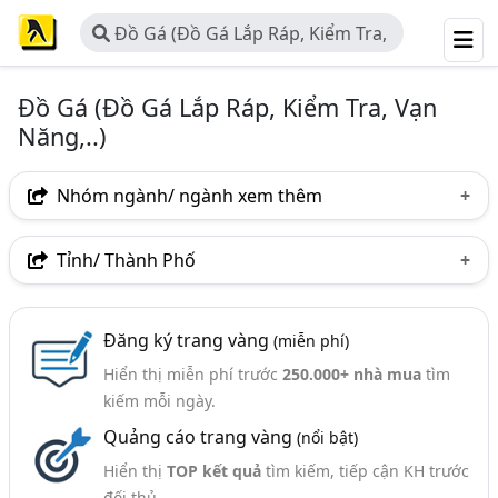
Đồ Gá (Đồ Gá Lắp Ráp, Kiểm Tra,
Vạn Năng,..)
Đồ Gá (Đồ Gá Lắp Ráp, Kiểm Tra, Vạn
Năng,..)
Nhóm ngành/ ngành xem thêm
Ngành nghề
Tỉnh/ Thành Phố
Đồ Gá (Đồ Gá Lắp Ráp, Kiểm Tra, Vạn Năng,..)
(198)
Hà Nội
TP. Hồ Chí Minh (TPHCM)
Đồng Nai
Ngành xem thêm
Đăng ký trang vàng
(miễn phí)
Bình Dương
Tp. Đà Nẵng
TP. Hải Phòng
Hiển thị miễn phí trước
250.000+ nhà mua
tìm
Cơ Khí - Gia Công Và Chế Tạo (2487)
Bắc Ninh
Hưng Yên
Quảng Ninh
kiếm mỗi ngày.
Cơ Khí Công Nghiệp (Băng Chuyền, Đường Ống,..)
Quảng cáo trang vàng
(nổi bật)
Thái Nguyên
Thanh Hóa
Vĩnh Phúc
(139)
Hiển thị
TOP kết quả
tìm kiếm, tiếp cận KH trước
Bắc Giang
Hà Nam
Hải Dương
Long An
Bàn Thao Tác, Bàn Lắp Ráp (99)
đối thủ.