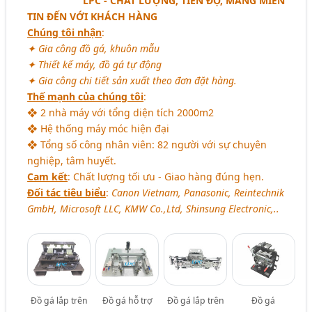
LPC - CHẤT LƯỢNG, TIẾN ĐỘ, MANG MIỀN
TIN ĐẾN VỚI KHÁCH HÀNG
Chúng tôi nhận
:
✦ Gia công đồ gá, khuôn mẫu
✦ Thiết kế máy, đồ gá tự động
✦ Gia công chi tiết sản xuất theo đơn đặt hàng.
Thế mạnh của chúng tôi
:
❖ 2 nhà máy với tổng diện tích 2000m2
❖ Hệ thống máy móc hiện đại
❖ Tổng số công nhân viên: 82 người với sự chuyên
nghiệp, tâm huyết.
Cam kết
: Chất lượng tối ưu - Giao hàng đúng hẹn.
Đối tác tiêu biểu
:
Canon Vietnam, Panasonic, Reintechnik
GmbH, Microsoft LLC, KMW Co.,Ltd, Shinsung Electronic,..
Đồ gá lắp trên
Đồ gá hỗ trợ
Đồ gá lắp trên
Đồ gá