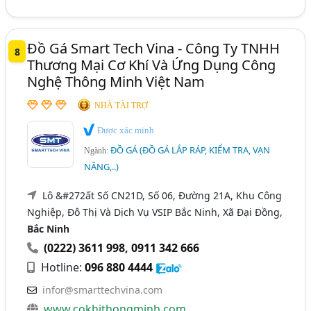
Đồ Gá Smart Tech Vina - Công Ty TNHH
8
Thương Mại Cơ Khí Và Ứng Dụng Công
Nghệ Thông Minh Việt Nam
NHÀ TÀI TRỢ
Được xác minh
ĐỒ GÁ (ĐỒ GÁ LẮP RÁP, KIỂM TRA, VẠN
Ngành:
NĂNG,..)
Lô &#272ất Số CN21D, Số 06, Đường 21A, Khu Công
Nghiệp, Đô Thị Và Dịch Vụ VSIP Bắc Ninh, Xã Đại Đồng,
Bắc Ninh
(0222) 3611 998
,
0911 342 666
Hotline:
096 880 4444
infor@smarttechvina.com
www.cokhithongminh.com