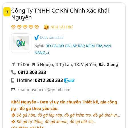
Công Ty TNHH Cơ Khí Chính Xác Khải
3
Nguyên
NHÀ TÀI TRỢ
Được xác minh
ĐỒ GÁ (ĐỒ GÁ LẮP RÁP, KIỂM TRA, VẠN
Ngành:
NĂNG,..)
Tổ Dân Phố Nguộn, P. Tự Lan, TX. Việt Yên,
Bắc Giang
0812 303 333
Hotline:
0812 303 333
khainguyencnc@gmail.com
Khải Nguyên - Đơn vị uy tín chuyên Thiết kế, gia công
jig - đồ gá theo yêu cầu
.
❖ Đồ gá hàn, đồ gá lắp ráp, đồ gá kiểm tra, đồ gá định vị,..
❖ Đồ gá tự động, đồ gá khoan, đồ gá bắt vít,..