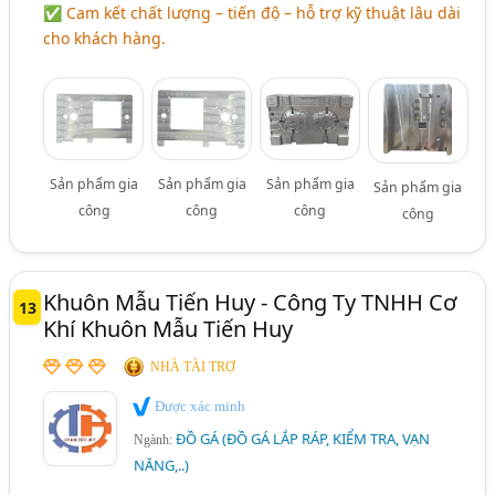
✅ Cam kết chất lượng – tiến độ – hỗ trợ kỹ thuật lâu dài
cho khách hàng.
Sản phẩm gia
Sản phẩm gia
Sản phẩm gia
Sản phẩm gia
công
công
công
công
Khuôn Mẫu Tiến Huy - Công Ty TNHH Cơ
13
Khí Khuôn Mẫu Tiến Huy
NHÀ TÀI TRỢ
Được xác minh
ĐỒ GÁ (ĐỒ GÁ LẮP RÁP, KIỂM TRA, VẠN
Ngành:
NĂNG,..)