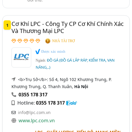
Ninh Bình
Cơ Khí LPC - Công Ty CP Cơ Khí Chính Xác
1
Và Thương Mại LPC
NHÀ TÀI TRỢ
Được xác minh
ĐỒ GÁ (ĐỒ GÁ LẮP RÁP, KIỂM TRA, VẠN
Ngành:
NĂNG,..)
<b>Trụ Sở</b>: Số 4, Ngõ 102 Khương Trung, P.
Khương Trung, Q. Thanh Xuân,
Hà Nội
0355 178 317
Hotline:
0355 178 317
info@lpc.com.vn
www.lpc.com.vn