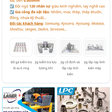
xác đến
0.005mm
☑ Đội ngũ
120 nhân sự
giàu kinh nghiệm, tay nghề cao
☑
Gia công đa vật liệu
: Nhôm, inox, thép, thép khuôn,
đồng, nhựa kỹ thuật,..
Đối tác khách hàng
:
Samsung, Kyocera, Hyosung, Mobase,
ShinEtsu, Unigen, Daikin, Serveone,..
Đồ gá kiểm tra
Jig kiểm tra lưu
Jig cố định và
Jig lắp ráp linh
lò xo E-ring
lượng khí
lắp ráp linh
kiện máy
kiện