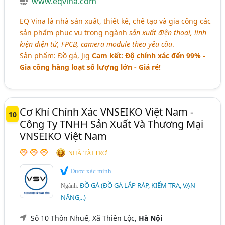
www.eqvina.com
EQ Vina là nhà sản xuất, thiết kế, chế tạo và gia công các
sản phẩm phục vụ trong ngành
sản xuất điện thoại, linh
kiện điện tử, FPCB, camera module theo yêu cầu
.
Sản phẩm
: Đồ gá, Jig
Cam kết
: Độ chính xác đến 99% -
Gia công hàng loạt số lượng lớn - Giá rẻ!
Cơ Khí Chính Xác VNSEIKO Việt Nam -
10
Công Ty TNHH Sản Xuất Và Thương Mại
VNSEIKO Việt Nam
NHÀ TÀI TRỢ
Được xác minh
ĐỒ GÁ (ĐỒ GÁ LẮP RÁP, KIỂM TRA, VẠN
Ngành:
NĂNG,..)
Số 10 Thôn Nhuế, Xã Thiên Lộc,
Hà Nội