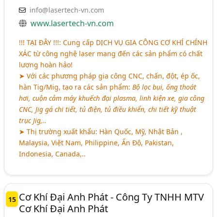
info@lasertech-vn.com
www.lasertech-vn.com
!!! TẠI ĐÂY !!!: Cung cấp
DỊCH VỤ GIA CÔNG CƠ KHÍ CHÍNH
XÁC
từ công nghệ laser mang đến các sản phẩm có chất
lượng hoàn hảo!
➤ Với các phương pháp gia công CNC, chấn, đột, ép ốc,
hàn Tig/Mig, tạo ra các sản phẩm:
Bộ lọc bụi, ống thoát
hơi, cuộn cảm máy khuếch đại plasma, linh kiện xe, gia công
CNC, Jig gá chi tiết, tủ điện, tủ điều khiển, chi tiết kỹ thuật
trục Jig,..
➤ Thị trường xuất khẩu: Hàn Quốc, Mỹ, Nhật Bản ,
Malaysia, Việt Nam, Philippine, Ấn Độ, Pakistan,
Indonesia, Canada,..
Cơ Khí Đại Anh Phát - Công Ty TNHH MTV
15
Cơ Khí Đại Anh Phát