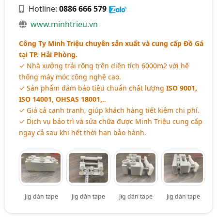
Hotline:
0886 666 579
www.minhtrieu.vn
Công Ty Minh Triệu chuyên sản xuất và cung cấp Đồ Gá
tại TP. Hải Phòng.
✓ Nhà xưởng trải rộng trên diện tích 6000m2 với hệ
thống máy móc công nghệ cao.
✓ Sản phẩm đảm bảo tiêu chuẩn chất lượng
ISO 9001,
ISO 14001, OHSAS 18001,..
✓ Giá cả cạnh tranh, giúp khách hàng tiết kiệm chi phí.
✓ Dịch vụ bảo trì và sửa chữa được Minh Triệu cung cấp
ngay cả sau khi hết thời hạn bảo hành.
Jig dán tape
Jig dán tape
Jig dán tape
Jig dán tape