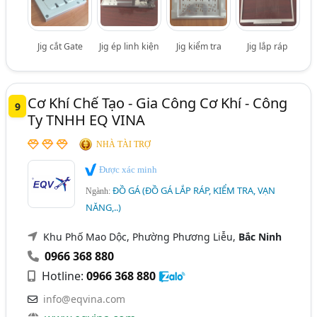
Jig cắt Gate
Jig ép linh kiện
Jig kiểm tra
Jig lắp ráp
Cơ Khí Chế Tạo - Gia Công Cơ Khí - Công
9
Ty TNHH EQ VINA
NHÀ TÀI TRỢ
Được xác minh
ĐỒ GÁ (ĐỒ GÁ LẮP RÁP, KIỂM TRA, VẠN
Ngành:
NĂNG,..)
Khu Phố Mao Dộc, Phường Phương Liễu,
Bắc Ninh
0966 368 880
Hotline:
0966 368 880
info@eqvina.com