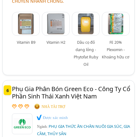
CHUYỂN NHANH CHÓNG.
Vitamin B9
Vitamin H2
Dầu cọ đỏ
FE 20%
dạng lỏng -
Plexomin -
Phytofat Ruby
Khoáng hữu cơ
Oil
Phụ Gia Phân Bón Green Eco - Công Ty Cổ
6
Phần Sinh Thái Xanh Việt Nam
NHÀ TÀI TRỢ
Được xác minh
PHỤ GIA THỨC ĂN CHĂN NUÔI GIA SÚC, GIA
Ngành:
CẦM, THỦY SẢN