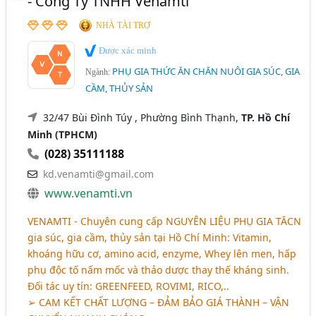
- Công Ty TNHH Venamti
NHÀ TÀI TRỢ
Được xác minh
PHỤ GIA THỨC ĂN CHĂN NUÔI GIA SÚC, GIA
Ngành:
CẦM, THỦY SẢN
32/47 Bùi Đình Túy , Phường Bình Thạnh,
TP. Hồ Chí
Minh (TPHCM)
(028) 35111188
kd.venamti@gmail.com
www.venamti.vn
VENAMTI - Chuyên cung cấp
NGUYÊN LIỆU PHỤ GIA TĂCN
gia súc, gia cầm, thủy sản tại Hồ Chí Minh: Vitamin,
khoáng hữu cơ, amino acid, enzyme, Whey lên men, hấp
phụ độc tố nấm mốc và thảo dược thay thế kháng sinh.
Đối tác uy tín: GREENFEED, ROVIMI, RICO,..
➢
CAM KẾT CHẤT LƯỢNG – ĐẢM BẢO GIÁ THÀNH – VẬN