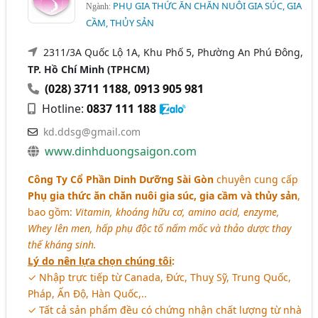
PHỤ GIA THỨC ĂN CHĂN NUÔI GIA SÚC, GIA
Ngành:
CẦM, THỦY SẢN
2311/3A Quốc Lộ 1A, Khu Phố 5, Phường An Phú Đông,
TP. Hồ Chí Minh (TPHCM)
(028) 3711 1188
,
0913 905 981
Hotline:
0837 111 188
kd.ddsg@gmail.com
www.dinhduongsaigon.com
Công Ty Cổ Phần Dinh Dưỡng Sài Gòn
chuyên cung cấp
Phụ gia thức ăn chăn nuôi gia súc, gia cầm và thủy sản
,
bao gồm:
Vitamin, khoáng hữu cơ, amino acid, enzyme,
Whey lên men, hấp phụ độc tố nấm mốc và thảo dược thay
thế kháng sinh.
Lý do nên lựa chọn chúng tôi
:
✓ Nhập trực tiếp từ Canada, Đức, Thuỵ Sỹ, Trung Quốc,
Pháp, Ấn Độ, Hàn Quốc,..
✓ Tất cả sản phẩm đều có chứng nhận chất lượng từ nhà