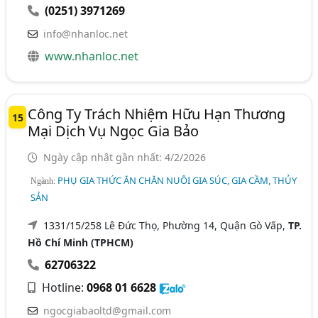
(0251) 3971269
info@nhanloc.net
www.nhanloc.net
Công Ty Trách Nhiệm Hữu Hạn Thương
15
Mại Dịch Vụ Ngọc Gia Bảo
Ngày cập nhật gần nhất: 4/2/2026
PHỤ GIA THỨC ĂN CHĂN NUÔI GIA SÚC, GIA CẦM, THỦY
Ngành:
SẢN
1331/15/258 Lê Đức Thọ, Phường 14, Quận Gò Vấp,
TP.
Hồ Chí Minh (TPHCM)
62706322
Hotline:
0968 01 6628
ngocgiabaoltd@gmail.com