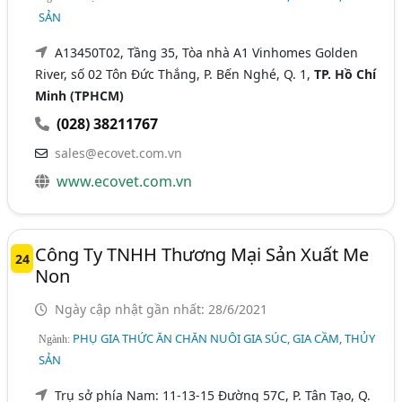
SẢN
A13450T02, Tầng 35, Tòa nhà A1 Vinhomes Golden
River, số 02 Tôn Đức Thắng, P. Bến Nghé, Q. 1,
TP. Hồ Chí
Minh (TPHCM)
(028) 38211767
sales@ecovet.com.vn
www.ecovet.com.vn
Công Ty TNHH Thương Mại Sản Xuất Me
24
Non
Ngày cập nhật gần nhất: 28/6/2021
PHỤ GIA THỨC ĂN CHĂN NUÔI GIA SÚC, GIA CẦM, THỦY
Ngành:
SẢN
Trụ sở phía Nam: 11-13-15 Đường 57C, P. Tân Tạo, Q.