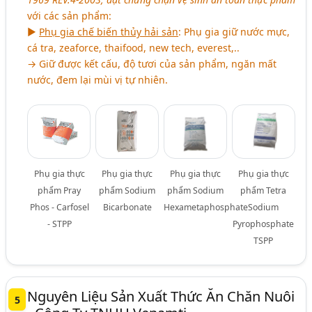
với các sản phẩm:
►
Phụ gia chế biến thủy hải sản
: Phụ gia giữ nước mực,
cá tra, zeaforce, thaifood, new tech, everest,..
→ Giữ được kết cấu, độ tươi của sản phẩm, ngăn mất
nước, đem lại mùi vị tự nhiên.
Phụ gia thực
Phụ gia thực
Phụ gia thực
Phụ gia thực
phẩm Pray
phẩm Sodium
phẩm Sodium
phẩm Tetra
Phos - Carfosel
Bicarbonate
Hexametaphosphate
Sodium
- STPP
Pyrophosphate
TSPP
Nguyên Liệu Sản Xuất Thức Ăn Chăn Nuôi
5