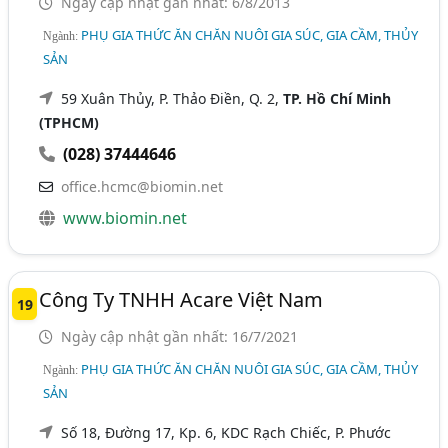
Ngày cập nhật gần nhất: 6/8/2013
PHỤ GIA THỨC ĂN CHĂN NUÔI GIA SÚC, GIA CẦM, THỦY
Ngành:
SẢN
59 Xuân Thủy, P. Thảo Điền, Q. 2,
TP. Hồ Chí Minh
(TPHCM)
(028) 37444646
office.hcmc@biomin.net
www.biomin.net
Công Ty TNHH Acare Việt Nam
19
Ngày cập nhật gần nhất: 16/7/2021
PHỤ GIA THỨC ĂN CHĂN NUÔI GIA SÚC, GIA CẦM, THỦY
Ngành:
SẢN
Số 18, Đường 17, Kp. 6, KDC Rạch Chiếc, P. Phước