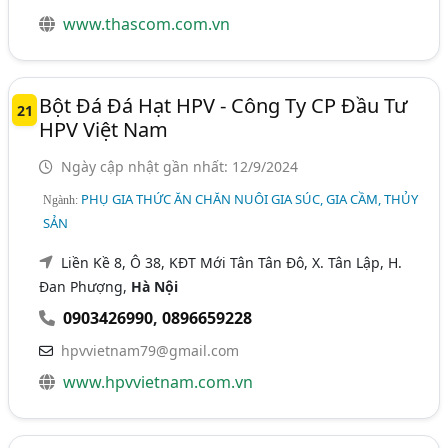
www.thascom.com.vn
Bột Đá Đá Hạt HPV - Công Ty CP Đầu Tư
21
HPV Việt Nam
Ngày cập nhật gần nhất: 12/9/2024
PHỤ GIA THỨC ĂN CHĂN NUÔI GIA SÚC, GIA CẦM, THỦY
Ngành:
SẢN
Liền Kề 8, Ô 38, KĐT Mới Tân Tân Đô, X. Tân Lập, H.
Đan Phượng,
Hà Nội
0903426990
,
0896659228
hpvvietnam79@gmail.com
www.hpvvietnam.com.vn