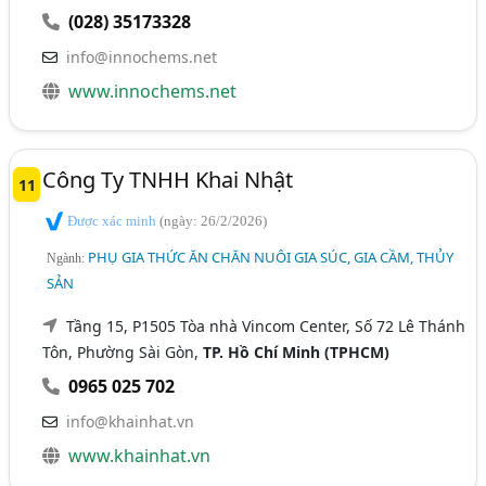
(028) 35173328
info@innochems.net
www.innochems.net
Công Ty TNHH Khai Nhật
11
Được xác minh
(ngày: 26/2/2026)
PHỤ GIA THỨC ĂN CHĂN NUÔI GIA SÚC, GIA CẦM, THỦY
Ngành:
SẢN
Tầng 15, P1505 Tòa nhà Vincom Center, Số 72 Lê Thánh
Tôn, Phường Sài Gòn,
TP. Hồ Chí Minh (TPHCM)
0965 025 702
info@khainhat.vn
www.khainhat.vn