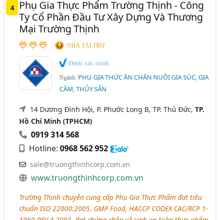
Phụ Gia Thực Phẩm Trường Thịnh - Công
4
Ty Cổ Phần Đầu Tư Xây Dựng Và Thương
Mại Trường Thịnh
NHÀ TÀI TRỢ
Được xác minh
PHỤ GIA THỨC ĂN CHĂN NUÔI GIA SÚC, GIA
Ngành:
CẦM, THỦY SẢN
14 Dương Đình Hội, P. Phước Long B, TP. Thủ Đức,
TP.
Hồ Chí Minh (TPHCM)
0919 314 568
Hotline:
0968 562 952
sale@truongthinhcorp.com.vn
www.truongthinhcorp.com.vn
Trường Thịnh chuyên cung cấp Phụ Gia Thực Phẩm đạt tiêu
chuẩn ISO 22000:2005, GMP Food, HACCP CODEX CAC/RCP 1-
1969 REV.4-2003, đạt chứng chận vệ sinh an toàn thực phẩm