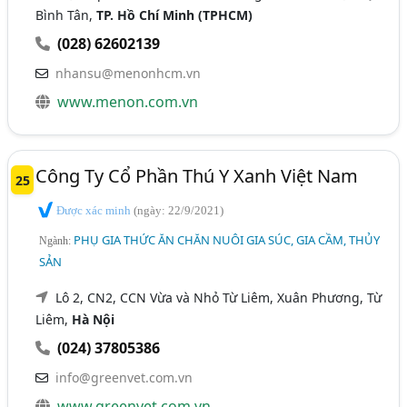
Bình Tân,
TP. Hồ Chí Minh (TPHCM)
(028) 62602139
nhansu@menonhcm.vn
www.menon.com.vn
Công Ty Cổ Phần Thú Y Xanh Việt Nam
25
Được xác minh
(ngày: 22/9/2021)
PHỤ GIA THỨC ĂN CHĂN NUÔI GIA SÚC, GIA CẦM, THỦY
Ngành:
SẢN
Lô 2, CN2, CCN Vừa và Nhỏ Từ Liêm, Xuân Phương, Từ
Liêm,
Hà Nội
(024) 37805386
info@greenvet.com.vn
www.greenvet.com.vn