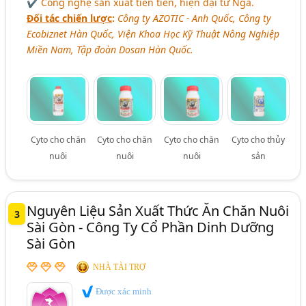
✔ Công nghệ sản xuất tiên tiến, hiện đại từ Nga.
Đối tác chiến lược
:
Công ty AZOTIC - Anh Quốc, Công ty
Ecobiznet Hàn Quốc, Viện Khoa Học Kỹ Thuật Nông Nghiệp
Miền Nam, Tập đoàn Dosan Hàn Quốc.
Cyto cho chăn
Cyto cho chăn
Cyto cho chăn
Cyto cho thủy
nuôi
nuôi
nuôi
sản
Nguyên Liệu Sản Xuất Thức Ăn Chăn Nuôi
3
Sài Gòn - Công Ty Cổ Phần Dinh Dưỡng
Sài Gòn
NHÀ TÀI TRỢ
Được xác minh