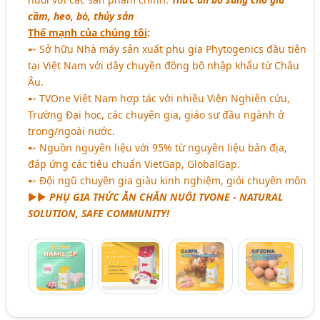
cầm, heo, bò, thủy sản
Thế mạnh của chúng tôi
:
➸ Sở hữu Nhà máy sản xuất phụ gia Phytogenics đầu tiên
tại Việt Nam với dây chuyền đồng bộ nhập khẩu từ Châu
Âu.
➸ TVOne Việt Nam hợp tác với nhiều Viện Nghiên cứu,
Trường Đại học, các chuyên gia, giáo sư đầu ngành ở
trong/ngoài nước.
➸ Nguồn nguyên liệu với 95% từ nguyên liệu bản địa,
đáp ứng các tiêu chuẩn VietGap, GlobalGap.
➸ Đội ngũ chuyên gia giàu kinh nghiệm, giỏi chuyên môn
►►
PHỤ GIA THỨC ĂN CHĂN NUÔI TVONE - NATURAL
SOLUTION, SAFE COMMUNITY!