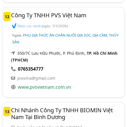
Công Ty TNHH PVS Việt Nam
12
Được xác minh
(ngày: 3/3/2026)
PHỤ GIA THỨC ĂN CHĂN NUÔI GIA SÚC, GIA CẦM, THỦY
Ngành:
SẢN
350/7C Lưu Hữu Phước, P. Phú Định,
TP. Hồ Chí Minh
(TPHCM)
0765354777
pvsvina@gmail.com
www.pvsvietnam.com.vn
Chi Nhánh Công Ty TNHH BIOMIN Việt
13
Nam Tại Bình Dương