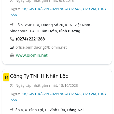
Ngày cập nhật gần nhất: 6/8/2013
PHỤ GIA THỨC ĂN CHĂN NUÔI GIA SÚC, GIA CẦM, THỦY
Ngành:
SẢN
Số 6, VSIP II-A, Đường Số 20, KCN. Việt Nam -
Singapore II-A, H. Tân Uyên,
Bình Dương
(0274) 2221288
office.binhduong@biomin.net
www.biomin.net
Công Ty TNHH Nhân Lộc
14
Ngày cập nhật gần nhất: 18/10/2023
PHỤ GIA THỨC ĂN CHĂN NUÔI GIA SÚC, GIA CẦM, THỦY
Ngành:
SẢN
ấp 4, X. Bình Lợi, H. Vĩnh Cửu,
Đồng Nai