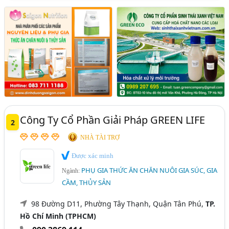
Công Ty Cổ Phần Giải Pháp GREEN LIFE
2
NHÀ TÀI TRỢ
Được xác minh
PHỤ GIA THỨC ĂN CHĂN NUÔI GIA SÚC, GIA
Ngành:
CẦM, THỦY SẢN
98 Đường D11, Phường Tây Thạnh, Quận Tân Phú,
TP.
Hồ Chí Minh (TPHCM)