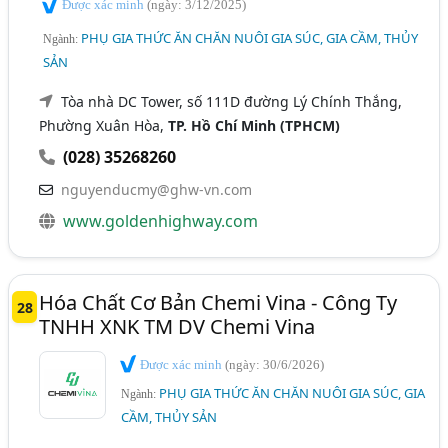
Được xác minh
(ngày: 3/12/2025)
PHỤ GIA THỨC ĂN CHĂN NUÔI GIA SÚC, GIA CẦM, THỦY
Ngành:
SẢN
Tòa nhà DC Tower, số 111D đường Lý Chính Thắng,
Phường Xuân Hòa,
TP. Hồ Chí Minh (TPHCM)
(028) 35268260
nguyenducmy@ghw-vn.com
www.goldenhighway.com
Hóa Chất Cơ Bản Chemi Vina - Công Ty
28
TNHH XNK TM DV Chemi Vina
Được xác minh
(ngày: 30/6/2026)
PHỤ GIA THỨC ĂN CHĂN NUÔI GIA SÚC, GIA
Ngành:
CẦM, THỦY SẢN