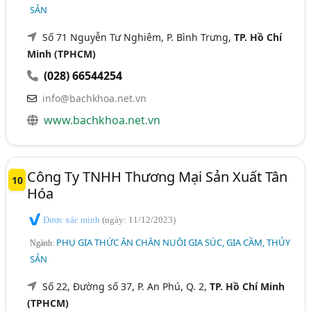
SẢN
Số 71 Nguyễn Tư Nghiêm, P. Bình Trưng,
TP. Hồ Chí
Minh (TPHCM)
(028) 66544254
info@bachkhoa.net.vn
www.bachkhoa.net.vn
Công Ty TNHH Thương Mại Sản Xuất Tân
10
Hóa
Được xác minh
(ngày: 11/12/2023)
PHỤ GIA THỨC ĂN CHĂN NUÔI GIA SÚC, GIA CẦM, THỦY
Ngành:
SẢN
Số 22, Đường số 37, P. An Phú, Q. 2,
TP. Hồ Chí Minh
(TPHCM)