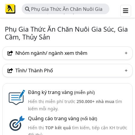
Phụ Gia Thức Ăn Chăn Nuôi Gia
Súc, Gia Cầm, Thủy Sản
Phụ Gia Thức Ăn Chăn Nuôi Gia Súc, Gia
Cầm, Thủy Sản
Nhóm ngành/ ngành xem thêm
Ngành nghề
Tỉnh/ Thành Phố
Phụ Gia Thức Ăn Chăn Nuôi Gia Súc, Gia Cầm, Thủy
Hà Nội
TP. Hồ Chí Minh (TPHCM)
Đồng Nai
Sản
(114)
Đăng ký trang vàng
(miễn phí)
Bình Dương
Phú Thọ
TP. Cần Thơ
Ngành xem thêm
Hiển thị miễn phí trước
250.000+ nhà mua
tìm
Bắc Giang
Bình Định
Hải Dương
Long An
kiếm mỗi ngày.
Thức Ăn Chăn Nuôi, Thức Ăn Gia Súc, Thức Ăn Gia Cầm
(427)
Quảng cáo trang vàng
(nổi bật)
Ninh Bình
Tiền Giang
Vĩnh Long
Hiển thị
TOP kết quả
tìm kiếm, tiếp cận KH trước
đối thủ.