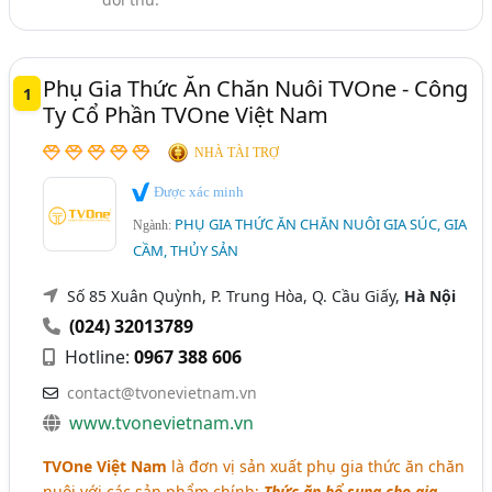
Phụ Gia Thức Ăn Chăn Nuôi TVOne - Công
1
Ty Cổ Phần TVOne Việt Nam
NHÀ TÀI TRỢ
Được xác minh
PHỤ GIA THỨC ĂN CHĂN NUÔI GIA SÚC, GIA
Ngành:
CẦM, THỦY SẢN
Số 85 Xuân Quỳnh, P. Trung Hòa, Q. Cầu Giấy,
Hà Nội
(024) 32013789
Hotline:
0967 388 606
contact@tvonevietnam.vn
www.tvonevietnam.vn
TVOne Việt Nam
là đơn vị sản xuất phụ gia thức ăn chăn
nuôi với các sản phẩm chính:
Thức ăn bổ sung cho gia