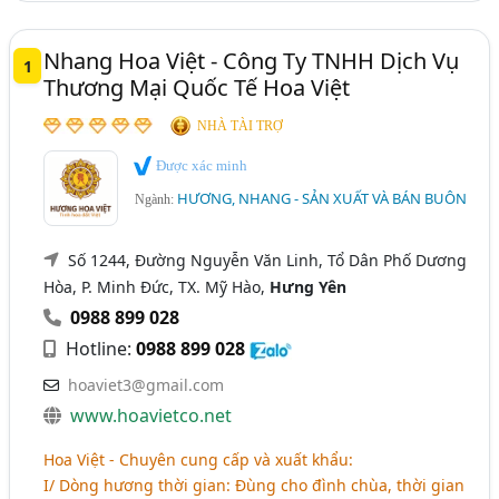
Quảng Nam
Quảng Ngãi
Sóc Trăng
Nhang Hoa Việt - Công Ty TNHH Dịch Vụ
1
Tiền Giang
Vĩnh Long
Thương Mại Quốc Tế Hoa Việt
NHÀ TÀI TRỢ
Được xác minh
HƯƠNG, NHANG - SẢN XUẤT VÀ BÁN BUÔN
Ngành:
Số 1244, Đường Nguyễn Văn Linh, Tổ Dân Phố Dương
Hòa, P. Minh Đức, TX. Mỹ Hào,
Hưng Yên
0988 899 028
Hotline:
0988 899 028
hoaviet3@gmail.com
www.hoavietco.net
Hoa Việt - Chuyên cung cấp và xuất khẩu:
I/ Dòng hương thời gian: Đùng cho đình chùa, thời gian