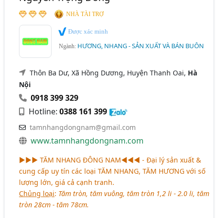
NHÀ TÀI TRỢ
Được xác minh
HƯƠNG, NHANG - SẢN XUẤT VÀ BÁN BUÔN
Ngành:
Thôn Ba Dư, Xã Hồng Dương, Huyện Thanh Oai,
Hà
Nội
0918 399 329
Hotline:
0388 161 399
tamnhangdongnam@gmail.com
www.tamnhangdongnam.com
►►► TĂM NHANG ĐÔNG NAM◄◄◄ - Đại lý sản xuất &
cung cấp uy tín các loại
TĂM NHANG, TĂM HƯƠNG
với số
lượng lớn, giá cả cạnh tranh.
Chủng loại
:
Tăm tròn, tăm vuông, tăm tròn 1,2 li - 2.0 li, tăm
tròn 28cm - tăm 78cm.