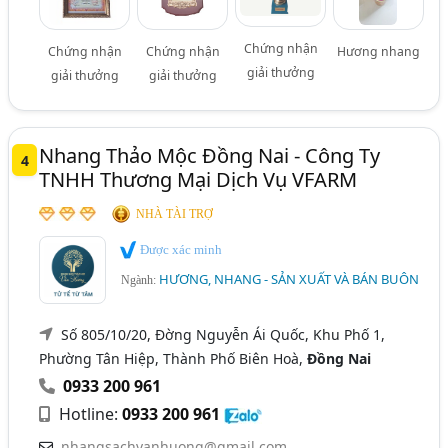
Chứng nhận
Chứng nhận
Chứng nhận
Hương nhang
giải thưởng
giải thưởng
giải thưởng
Nhang Thảo Mộc Đồng Nai - Công Ty
4
TNHH Thương Mại Dịch Vụ VFARM
NHÀ TÀI TRỢ
Được xác minh
HƯƠNG, NHANG - SẢN XUẤT VÀ BÁN BUÔN
Ngành:
Số 805/10/20, Đờng Nguyễn Ái Quốc, Khu Phố 1,
Phường Tân Hiệp, Thành Phố Biên Hoà,
Đồng Nai
0933 200 961
Hotline:
0933 200 961
nhangsachvanhuong@gmail.com