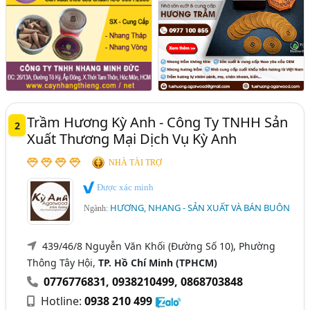
Trầm Hương Kỳ Anh - Công Ty TNHH Sản
2
Xuất Thương Mại Dịch Vụ Kỳ Anh
NHÀ TÀI TRỢ
Được xác minh
HƯƠNG, NHANG - SẢN XUẤT VÀ BÁN BUÔN
Ngành:
439/46/8 Nguyễn Văn Khối (Đường Số 10), Phường
Thông Tây Hội,
TP. Hồ Chí Minh (TPHCM)
0776776831
,
0938210499
,
0868703848
Hotline:
0938 210 499