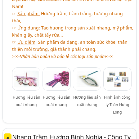
Nam!
☞
Sản phẩm:
Hương trầm, trầm trắng, hương nhang
thái,..
☞
Ứng dụng:
Tạo hương trong sản xuất nhang, mỹ phẩm,
khăn giấy, chất tẩy rửa,..
☞
Ưu điểm
: Sản phẩm đa dạng, an toàn sức khỏe, thân
thiện môi trường, giá thành phải chăng.
>>>Nhận bán buôn và bán lẻ các loại sản phẩm<<<
Hương liệu sản
Hương liệu sản
Hương liệu sản
Hình ảnh công
xuất nhang
xuất nhang
xuất nhang
ty Toàn Hưng
Long
Nhang Trầm Hương Bình Nghĩa - Công Ty
6