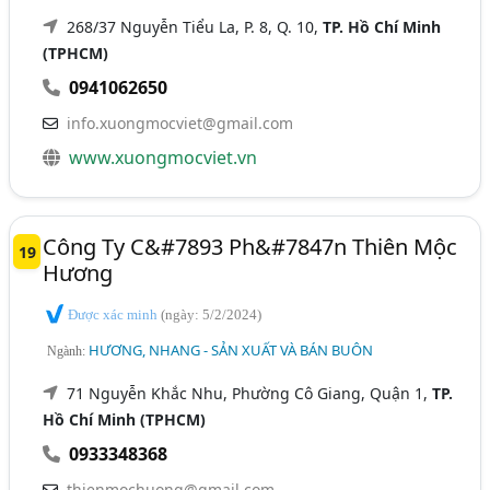
268/37 Nguyễn Tiểu La, P. 8, Q. 10,
TP. Hồ Chí Minh
(TPHCM)
0941062650
info.xuongmocviet@gmail.com
www.xuongmocviet.vn
Công Ty C&#7893 Ph&#7847n Thiên Mộc
19
Hương
Được xác minh
(ngày: 5/2/2024)
HƯƠNG, NHANG - SẢN XUẤT VÀ BÁN BUÔN
Ngành:
71 Nguyễn Khắc Nhu, Phường Cô Giang, Quận 1,
TP.
Hồ Chí Minh (TPHCM)
0933348368
thienmochuong@gmail.com