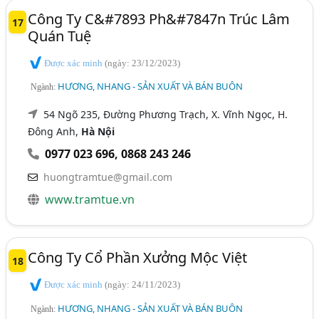
Công Ty C&#7893 Ph&#7847n Trúc Lâm
17
Quán Tuệ
Được xác minh
(ngày: 23/12/2023)
HƯƠNG, NHANG - SẢN XUẤT VÀ BÁN BUÔN
Ngành:
54 Ngõ 235, Đường Phương Trạch, X. Vĩnh Ngọc, H.
Đông Anh,
Hà Nội
0977 023 696
,
0868 243 246
huongtramtue@gmail.com
www.tramtue.vn
Công Ty Cổ Phần Xưởng Mộc Việt
18
Được xác minh
(ngày: 24/11/2023)
HƯƠNG, NHANG - SẢN XUẤT VÀ BÁN BUÔN
Ngành: