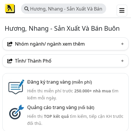
Hương, Nhang - Sản Xuất Và Bán
Buôn
Hương, Nhang - Sản Xuất Và Bán Buôn
Nhóm ngành/ ngành xem thêm
Ngành nghề
Tỉnh/ Thành Phố
Hương, Nhang - Sản Xuất Và Bán Buôn
(159)
Hà Nội
TP. Hồ Chí Minh (TPHCM)
Đồng Nai
Ngành xem thêm
Đăng ký trang vàng
(miễn phí)
Bình Dương
Tp. Đà Nẵng
TP. Hải Phòng
Hiển thị miễn phí trước
250.000+ nhà mua
tìm
Tăm Nhang, Tăm Hương (54)
An Giang
Bắc Ninh
Hưng Yên
Hà Tĩnh
kiếm mỗi ngày.
Bột Nhang, Bột Làm Nhang (44)
Quảng cáo trang vàng
(nổi bật)
Khánh Hòa
Nam Định
Nghệ An
Hương, Nhang - Máy Móc Và Thiết Bị Sản Xuất (18)
Hiển thị
TOP kết quả
tìm kiếm, tiếp cận KH trước
Quảng Ninh
Thanh Hóa
Thừa Thiên Huế
đối thủ.
Bình Định
Gia Lai
Hải Dương
Long An