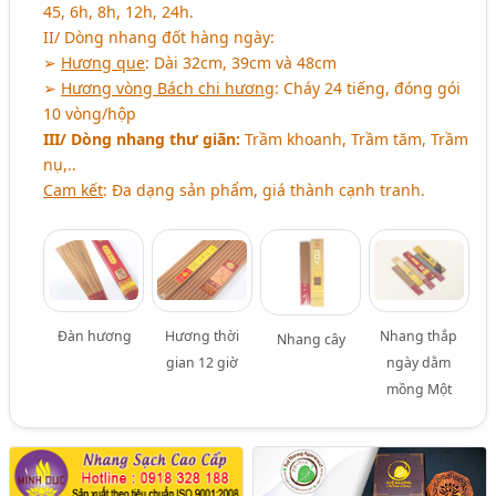
45, 6h, 8h, 12h, 24h.
II/ Dòng nhang đốt hàng ngày:
➢
Hương que
: Dài 32cm, 39cm và 48cm
➢
Hương vòng Bách chi hương
: Cháy 24 tiếng, đóng gói
10 vòng/hộp
III/ Dòng nhang thư giãn:
Trầm khoanh, Trầm tăm, Trầm
nụ,..
Cam kết
: Đa dạng sản phẩm, giá thành cạnh tranh.
Đàn hương
Hương thời
Nhang thắp
Nhang cây
gian 12 giờ
ngày dằm
mồng Một