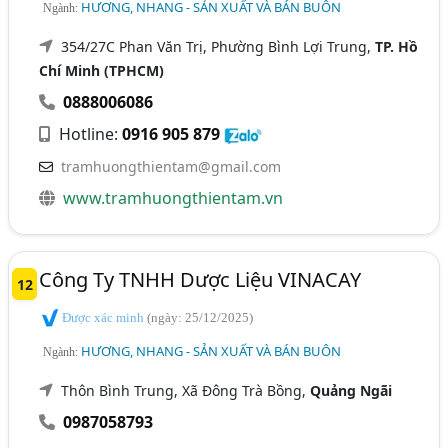
HƯƠNG, NHANG - SẢN XUẤT VÀ BÁN BUÔN
Ngành:
354/27C Phan Văn Trị, Phường Bình Lợi Trung,
TP. Hồ
Chí Minh (TPHCM)
0888006086
Hotline:
0916 905 879
tramhuongthientam@gmail.com
www.tramhuongthientam.vn
Công Ty TNHH Dược Liệu VINACAY
12
Được xác minh
(ngày: 25/12/2025)
HƯƠNG, NHANG - SẢN XUẤT VÀ BÁN BUÔN
Ngành:
Thôn Bình Trung, Xã Đông Trà Bồng,
Quảng Ngãi
0987058793