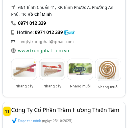
93/1 Bình Chuẩn 41, KP. Bình Phước A, Phường An
Phú,
TP. Hồ Chí Minh
0971 012 339
Hotline:
0971 012 339
congtytrungphat@gmail.com
www.trungphat.com.vn
Nhang cây
Nhang cây
Nhang muỗi
Nhang muỗi
Công Ty Cổ Phần Trầm Hương Thiên Tâm
11
Được xác minh
(ngày: 25/10/2025)