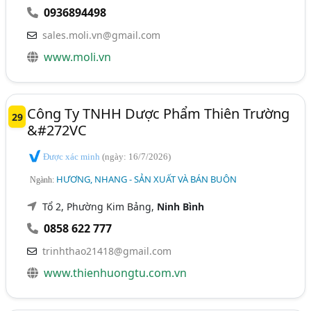
0936894498
sales.moli.vn@gmail.com
www.moli.vn
Công Ty TNHH Dược Phẩm Thiên Trường
29
&#272VC
Được xác minh
(ngày: 16/7/2026)
HƯƠNG, NHANG - SẢN XUẤT VÀ BÁN BUÔN
Ngành:
Tổ 2, Phường Kim Bảng,
Ninh Bình
0858 622 777
trinhthao21418@gmail.com
www.thienhuongtu.com.vn