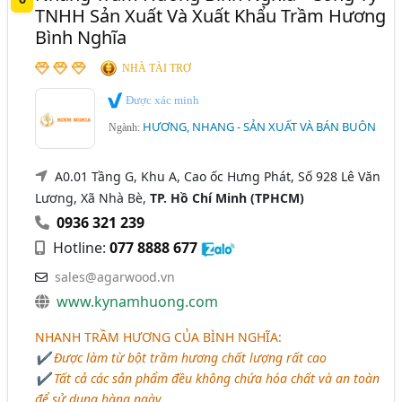
TNHH Sản Xuất Và Xuất Khẩu Trầm Hương
Bình Nghĩa
NHÀ TÀI TRỢ
Được xác minh
HƯƠNG, NHANG - SẢN XUẤT VÀ BÁN BUÔN
Ngành:
A0.01 Tầng G, Khu A, Cao ốc Hưng Phát, Số 928 Lê Văn
Lương, Xã Nhà Bè,
TP. Hồ Chí Minh (TPHCM)
0936 321 239
Hotline:
077 8888 677
sales@agarwood.vn
www.kynamhuong.com
NHANH TRẦM HƯƠNG CỦA BÌNH NGHĨA
:
✔ Được làm từ bột trầm hương chất lượng rất cao
✔ Tất cả các sản phẩm đều không chứa hóa chất và an toàn
để sử dụng hàng ngày.