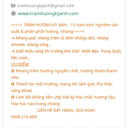
tramhuongkyanh@gmail.com
www.tramhuongkyanh.com
>>>>>
TRẦM HƯƠNG KỲ ANH
- 15 năm kinh nghiệm sản
xuất & phân phối hương, nhang<<<<<
➔ Nhang quế, nhang trầm có tăm/ không tăm, nhang
khoanh, nhang vòng,..
➔ Xuất khẩu sang thị trường khó tính: Nhật Bản, Trung Quốc,
Đài Loan,..
ƯU ĐIỂM
:
✪ Nhang trầm hương nguyên chất, hương thơm thanh
nhẹ
✪ Thanh lọc môi trường, mang tới cảm giác thư thái,
sảng khoái
✪ Cam kết không tẩm ướp bất kỳ hóa chất, hương liệu
hóa học nào trong nhang
ccccccccccccc
LIÊN HỆ ĐẶT HÀNG, GỌI NGAY
:
0938.210.499!