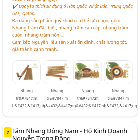
✔ Đợc yêu thích sử dụng ở Hàn Quốc, Nhật Bản, Trung Quốc,
UAE, Qatar,..
Đa dạng sản phẩm quý khách có thể lựa chọn, gồm:
Nhang trầm đặc biệt, nhang trầm cao cấp, nhang trầm
cuộn, nhang trầm nón,..
Cam kết
: Nguyên liệu sản xuất ổn định, chất lượng tốt,
giá thành cạnh tranh.
Nhang
Nhang
Nhang
Nhang
tr&#7847;m
tr&#7847;m
tr&#7847;m
tr&#7847;m
h&#432;&#417;ng
h&#432;&#417;ng
h&#432;&#417;ng
h&#432;&#417;ng
Tăm Nhang Đông Nam - Hộ Kinh Doanh
7
Nguyễn Trọng Đông