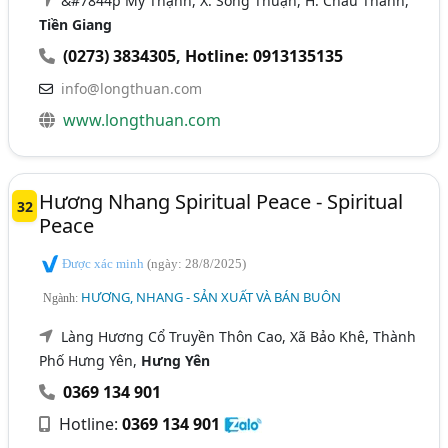
&#7844p Mỹ Thạnh, X. Song Thuận, H. Châu Thành,
Tiền Giang
(0273) 3834305
,
Hotline: 0913135135
info@longthuan.com
www.longthuan.com
Hương Nhang Spiritual Peace - Spiritual
32
Peace
Được xác minh
(ngày: 28/8/2025)
HƯƠNG, NHANG - SẢN XUẤT VÀ BÁN BUÔN
Ngành:
Làng Hương Cổ Truyền Thôn Cao, Xã Bảo Khê, Thành
Phố Hưng Yên,
Hưng Yên
0369 134 901
Hotline:
0369 134 901