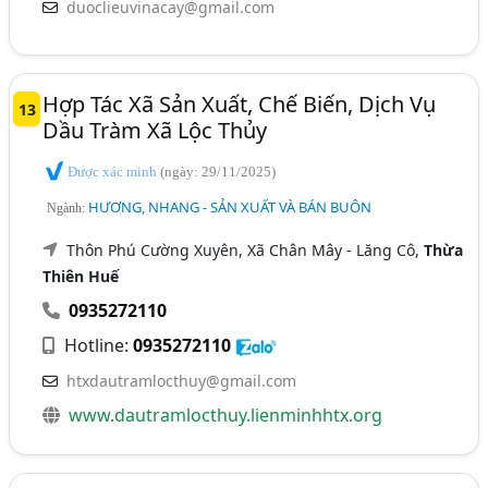
duoclieuvinacay@gmail.com
Hợp Tác Xã Sản Xuất, Chế Biến, Dịch Vụ
13
Dầu Tràm Xã Lộc Thủy
Được xác minh
(ngày: 29/11/2025)
HƯƠNG, NHANG - SẢN XUẤT VÀ BÁN BUÔN
Ngành:
Thôn Phú Cường Xuyên, Xã Chân Mây - Lăng Cô,
Thừa
Thiên Huế
0935272110
Hotline:
0935272110
htxdautramlocthuy@gmail.com
www.dautramlocthuy.lienminhhtx.org