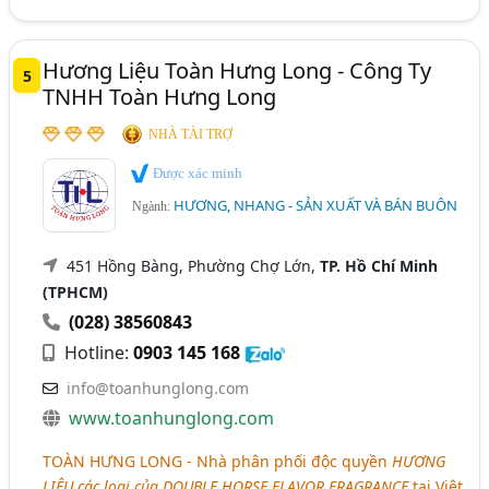
Hương Liệu Toàn Hưng Long - Công Ty
5
TNHH Toàn Hưng Long
NHÀ TÀI TRỢ
Được xác minh
HƯƠNG, NHANG - SẢN XUẤT VÀ BÁN BUÔN
Ngành:
451 Hồng Bàng, Phường Chợ Lớn,
TP. Hồ Chí Minh
(TPHCM)
(028) 38560843
Hotline:
0903 145 168
info@toanhunglong.com
www.toanhunglong.com
TOÀN HƯNG LONG
- Nhà phân phối độc quyền
HƯƠNG
LIỆU
các loại của
DOUBLE HORSE FLAVOR FRAGRANCE
tại Việt