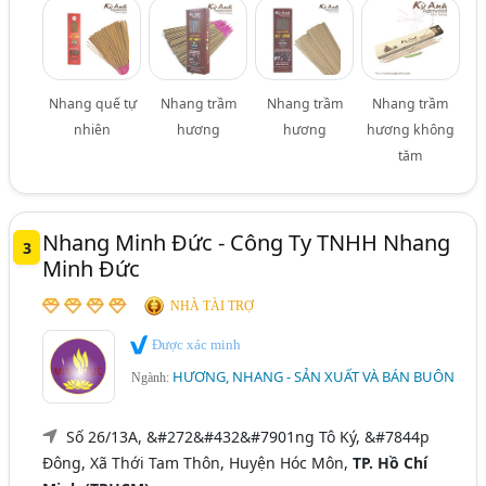
Nhang quế tự
Nhang trầm
Nhang trầm
Nhang trầm
nhiên
hương
hương
hương không
tăm
Nhang Minh Đức - Công Ty TNHH Nhang
3
Minh Đức
NHÀ TÀI TRỢ
Được xác minh
HƯƠNG, NHANG - SẢN XUẤT VÀ BÁN BUÔN
Ngành:
Số 26/13A, &#272&#432&#7901ng Tô Ký, &#7844p
Đông, Xã Thới Tam Thôn, Huyện Hóc Môn,
TP. Hồ Chí