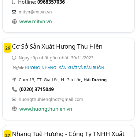
Hotline:
0968357036
mitvn@mitvn.vn
www.mitvn.vn
Cơ Sở Sản Xuất Hương Thu Hiền
26
Ngày cập nhật gần nhất: 30/11/2023
HƯƠNG, NHANG - SẢN XUẤT VÀ BÁN BUÔN
Ngành:
Cụm 13, TT. Gia Lộc, H. Gia Lộc,
Hải Dương
(0220) 3715049
huongthuhienglhd@gmail.com
www.huongthuhien.vn
Nhang Tuệ Hương - Công Ty TNHH Xuất
27