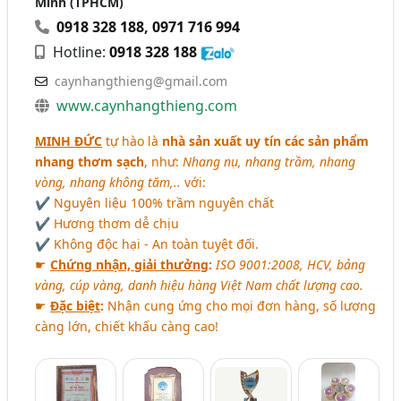
Minh (TPHCM)
0918 328 188
,
0971 716 994
Hotline:
0918 328 188
caynhangthieng@gmail.com
www.caynhangthieng.com
MINH ĐỨC
tự hào là
nhà sản xuất uy tín các sản phẩm
nhang thơm sạch
, như:
Nhang nụ, nhang trầm, nhang
vòng, nhang không tăm,..
với:
✔ Nguyên liệu 100% trầm nguyên chất
✔ Hương thơm dễ chịu
✔ Không độc hại - An toàn tuyệt đối.
☛
Chứng nhận, giải thưởng
:
ISO 9001:2008, HCV, bảng
vàng, cúp vàng, danh hiệu hàng Việt Nam chất lượng cao.
☛
Đặc biệt
:
Nhận cung ứng cho mọi đơn hàng, số lượng
càng lớn, chiết khấu càng cao!