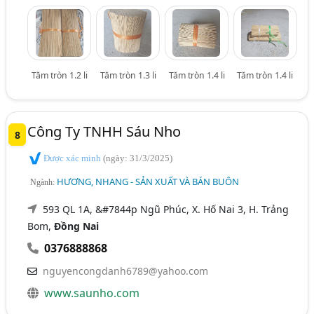
Tăm tròn 1.2 li
Tăm tròn 1.3 li
Tăm tròn 1.4 li
Tăm tròn 1.4 li
Công Ty TNHH Sáu Nho
8
Được xác minh
(ngày: 31/3/2025)
HƯƠNG, NHANG - SẢN XUẤT VÀ BÁN BUÔN
Ngành:
593 QL 1A, &#7844p Ngũ Phúc, X. Hố Nai 3, H. Trảng
Bom,
Đồng Nai
0376888868
nguyencongdanh6789@yahoo.com
www.saunho.com