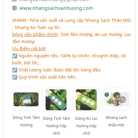
www.nhangsachvanhuong.com
VFARM - Nhà sản xuất và cung cấp Nhang Sạch Thảo Mộc
- Nhang An Toàn uy tín.
Dòng sản phẩm chính
:
Tịnh Tâm Hương, An Lạc Hương, Lạc
Tâm Hương
Ưu điểm nổi bật
:
☑ Nguồn nguyên liệu 100% tự nhiên: Khuynh diệp, vỏ
bưởi, bời lời,..
☑ Chất lượng luôn được đặt lên hàng đầu
☑ Quy trình sản xuất tiên tiến.
Dòng Tịnh Tâm
Nhang sạch
Dòng Tịnh Tâm
Dòng An Lạc
Hương
thảo mộc
Hương hộp
Hương hộp
nhỏ
nhỏ