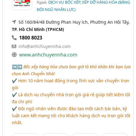
DỊCH VỤ BỐC XẾP, XẾP DỠ HÀNG HÓA (BẰNG
Ngành:
ĐỘI NGŨ NHÂN LỰC)
Số 160/84/48 Đường Phan Huy ích, Phường An Hội Tây,
TP. Hồ Chí Minh (TPHCM)
1800 8023
info@anhchuyennha.com
www.anhchuyennha.com
➡➡
Bốc xếp hàng hóa chưa bao giờ là khó khăn khi bạn lựa
chọn Anh Chuyển Nhà!
✔ Hơn 10 năm hoạt động trong lĩnh vực vận chuyển trọn
gói
✔ Là dịch vụ chuyển nhà trọn gói giá rẻ giúp tiết kiệm tối
đa chi phí
✔ Đội ngũ nhân viên được đào tạo một cách bài bản, kỷ
luật cam kết mang tới cho khách hàng dịch vụ trọn gói tốt
nhất.