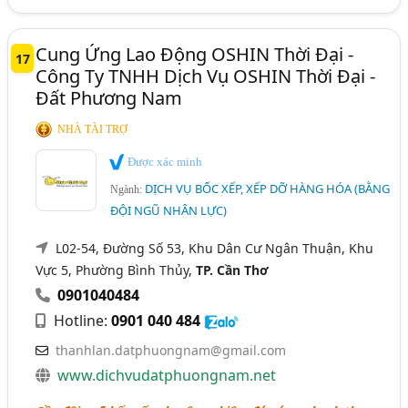
Cung Ứng Lao Động OSHIN Thời Đại -
17
Công Ty TNHH Dịch Vụ OSHIN Thời Đại -
Đất Phương Nam
NHÀ TÀI TRỢ
Được xác minh
DỊCH VỤ BỐC XẾP, XẾP DỠ HÀNG HÓA (BẰNG
Ngành:
ĐỘI NGŨ NHÂN LỰC)
L02-54, Đường Số 53, Khu Dân Cư Ngân Thuận, Khu
Vực 5, Phường Bình Thủy,
TP. Cần Thơ
0901040484
Hotline:
0901 040 484
thanhlan.datphuongnam@gmail.com
www.dichvudatphuongnam.net