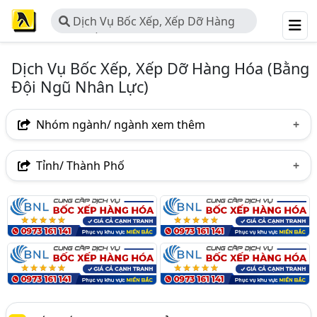
Dịch Vụ Bốc Xếp, Xếp Dỡ Hàng
Hóa (Bằng Đội Ngũ Nhân Lực)
Dịch Vụ Bốc Xếp, Xếp Dỡ Hàng Hóa (Bằng
Đội Ngũ Nhân Lực)
Nhóm ngành/ ngành xem thêm
Ngành nghề
Tỉnh/ Thành Phố
Dịch Vụ Bốc Xếp, Xếp Dỡ Hàng Hóa (Bằng Đội Ngũ
Hà Nội
TP. Hồ Chí Minh (TPHCM)
Đồng Nai
Nhân Lực)
(183)
Bình Dương
Tp. Đà Nẵng
TP. Hải Phòng
Ngành xem thêm
Bà Rịa-Vũng Tàu
Bắc Ninh
Hà Tĩnh
Vận Tải Đường Bộ (1281)
Lạng Sơn
Nam Định
Nghệ An
Dịch Vụ Chuyển Nhà, Dọn Nhà, Văn Phòng (Trọn Gói,
Chuyên Nghiệp) (442)
Quảng Ninh
TP. Cần Thơ
Bắc Giang