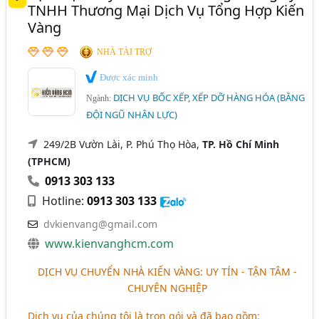
TNHH Thương Mại Dịch Vụ Tổng Hợp Kiến
Vàng
NHÀ TÀI TRỢ
Được xác minh
DỊCH VỤ BỐC XẾP, XẾP DỠ HÀNG HÓA (BẰNG
Ngành:
ĐỘI NGŨ NHÂN LỰC)
249/2B Vườn Lài, P. Phú Thọ Hòa,
TP. Hồ Chí Minh
(TPHCM)
0913 303 133
Hotline:
0913 303 133
dvkienvang@gmail.com
www.kienvanghcm.com
DỊCH VỤ CHUYỂN NHÀ KIẾN VÀNG: UY TÍN - TẬN TÂM -
CHUYÊN NGHIỆP
Dịch vụ của chúng tôi là trọn gói và đã bao gồm
: