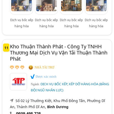
Dịch vụ bốc xếp
Dịch vụ bốc xếp
Dịch vụ bốc xếp
Dịch vụ bốc xếp
hàng hóa
hàng hóa
hàng hóa
hàng hóa
Kho Thuận Thành Phát - Công Ty TNHH
11
Thương Mại Dịch Vụ Vận Tải Thuận Thành
Phát
NHÀ TÀI TRỢ
Được xác minh
DỊCH VỤ BỐC XẾP, XẾP DỠ HÀNG HÓA (BẰNG
Ngành:
ĐỘI NGŨ NHÂN LỰC)
Số 02 Lý Thường Kiệt, Khu Phố Đông Tân, Phường Dĩ
An, Thành Phố Dĩ An,
Bình Dương
0939 495 725