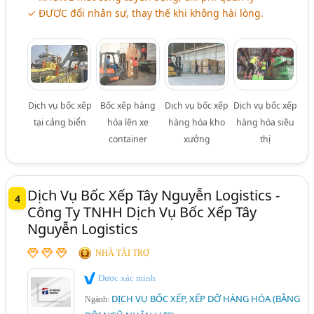
✓ ĐƯỢC đổi nhân sự, thay thế khi không hài lòng.
Dịch vụ bốc xếp
Bốc xếp hàng
Dịch vụ bốc xếp
Dịch vụ bốc xếp
tại cảng biển
hóa lên xe
hàng hóa kho
hàng hóa siêu
container
xưởng
thị
Dịch Vụ Bốc Xếp Tây Nguyễn Logistics -
4
Công Ty TNHH Dịch Vụ Bốc Xếp Tây
Nguyễn Logistics
NHÀ TÀI TRỢ
Được xác minh
DỊCH VỤ BỐC XẾP, XẾP DỠ HÀNG HÓA (BẰNG
Ngành: