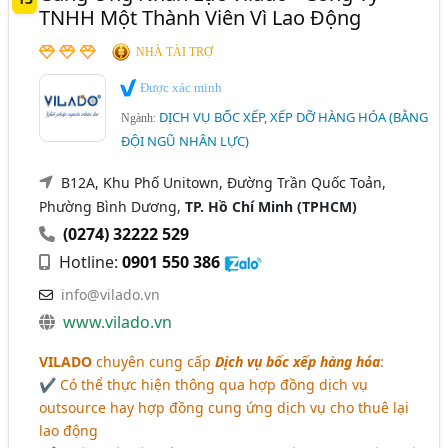
TNHH Một Thành Viên Vì Lao Động
NHÀ TÀI TRỢ
Được xác minh
DỊCH VỤ BỐC XẾP, XẾP DỠ HÀNG HÓA (BẰNG
Ngành:
ĐỘI NGŨ NHÂN LỰC)
B12A, Khu Phố Unitown, Đường Trần Quốc Toản,
Phường Bình Dương,
TP. Hồ Chí Minh (TPHCM)
(0274) 32222 529
Hotline:
0901 550 386
info@vilado.vn
www.vilado.vn
VILADO
chuyên cung cấp
Dịch vụ bốc xếp hàng hóa
:
✔ Có thể thực hiện thông qua hợp đồng dịch vụ
outsource hay hợp đồng cung ứng dịch vụ cho thuê lại
lao động