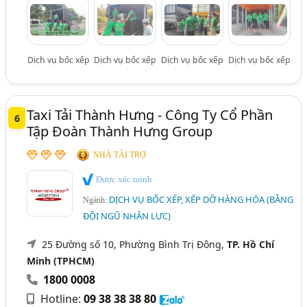
Dịch vụ bốc xếp
Dịch vụ bốc xếp
Dịch vụ bốc xếp
Dịch vụ bốc xếp
Taxi Tải Thành Hưng - Công Ty Cổ Phần
6
Tập Đoàn Thành Hưng Group
NHÀ TÀI TRỢ
Được xác minh
DỊCH VỤ BỐC XẾP, XẾP DỠ HÀNG HÓA (BẰNG
Ngành:
ĐỘI NGŨ NHÂN LỰC)
25 Đường số 10, Phường Bình Trị Đông,
TP. Hồ Chí
Minh (TPHCM)
1800 0008
Hotline:
09 38 38 38 80