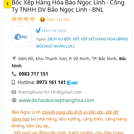
Bốc Xếp Hàng Hóa Bảo Ngọc Linh - Công
1
Gia Lai
Hà Giang
Long An
Quảng Ngãi
Ty TNHH DV Bảo Ngọc Linh - BNL
Tây Ninh
NHÀ TÀI TRỢ
Được xác minh
DỊCH VỤ BỐC XẾP, XẾP DỠ HÀNG HÓA (BẰNG
Ngành:
ĐỘI NGŨ NHÂN LỰC)
Xóm Rô, Khu Thanh Sơn, P. Vũ Ninh, TP. Bắc Ninh,
Bắc
Ninh
0983 717 151
Hotline:
0973 161 141
thanhphuoc161141@gmail.com
www.dichvubocxephanghoa.com
Bảo Ngọc Linh
chuyên cung cấp dịch vụ bốc xếp, xếp dỡ
hàng hóa
tại nhà riêng, kho xưởng, cảng biển, cảng hàng
không, bến tàu xe,..
- Đội ngũ lao động tận tình, trách nhiệm, chu đáo trong