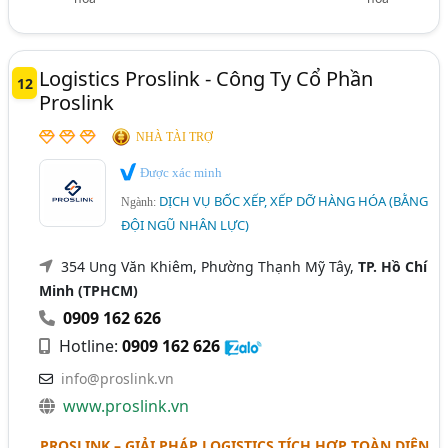
Logistics Proslink - Công Ty Cổ Phần
12
Proslink
NHÀ TÀI TRỢ
Được xác minh
DỊCH VỤ BỐC XẾP, XẾP DỠ HÀNG HÓA (BẰNG
Ngành:
ĐỘI NGŨ NHÂN LỰC)
354 Ung Văn Khiêm, Phường Thạnh Mỹ Tây,
TP. Hồ Chí
Minh (TPHCM)
0909 162 626
Hotline:
0909 162 626
info@proslink.vn
www.proslink.vn
PROSLINK – GIẢI PHÁP LOGISTICS TÍCH HỢP TOÀN DIỆN