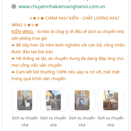
www.chuyennhakienvanghanoi.com.vn
aaaaaaa
♕♚♕♚
CHĂM NHƯ KIẾN - CHẤT LƯỢNG NHƯ
VÀNG
♕♚♕♚
KIẾN VÀNG
-
Tự hào là công ty đi đầu về Dịch vụ chuyển nhà,
văn phòng trọn gói
➽ Bề dày hơn 20 năm kinh nghiệm với cán bộ, công nhân
được đào tạo bài bản
➽ Hệ thống xe tải, xe chuyên dụng đa dạng đáp ứng cho
mọi công việc vận chuyển
➽ Cam kết bồi thường 100% nếu xảy ra rơi vỡ, mất mát
trong quá trình vận chuyển.
Dịch vụ chuyển
Dịch vụ chuyển
Dịch vụ chuyển
Dịch vụ chuyển
nhà
nhà
nhà
nhà