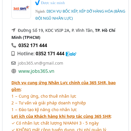
Được xác minh
DỊCH VỤ BỐC XẾP, XẾP DỠ HÀNG HÓA (BẰNG
Ngành:
ĐỘI NGŨ NHÂN LỰC)
Đường Số 19, KDC VSIP 2A, P. Vĩnh Tân,
TP. Hồ Chí
Minh (TPHCM)
0352 171 444
Hotline:
0352 171 444
jobs365.vn@gmail.com
www.jobs365.vn
Dịch vụ cung ứng Nhân Lực chính của 365 SHR, bao
gồm
:
1 − Cung ứng, cho thuê nhân lực
2 − Tư vấn và giải pháp doanh nghiệp
1 − Đào tạo kỹ năng cho nhân lực
Lợi ích của Khách hàng khi hợp tác cùng 365 SHR
:
✓ Có nhân lực chất lượng NHANH 3 - 5 ngày
✓ KHÔNG mất công tuyển dụng, chi phí quản lý