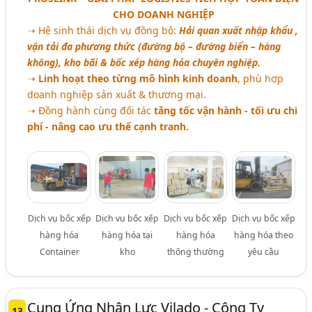
CHO DOANH NGHIỆP
➝ Hệ sinh thái dịch vụ đồng bộ:
Hải quan xuất nhập khẩu ,
vận tải đa phương thức (đường bộ – đường biển – hàng
không), kho bãi & bốc xép hàng hóa chuyên nghiệp.
➝
Linh hoạt theo từng mô hình kinh doanh
, phù hợp
doanh nghiệp sản xuất & thương mại.
➝ Đồng hành cùng đối tác
tăng tốc vận hành - tối ưu chi
phí - nâng cao ưu thế cạnh tranh.
Dịch vụ bốc xếp
Dịch vụ bốc xếp
Dịch vụ bốc xếp
Dịch vụ bốc xếp
hàng hóa
hàng hóa tại
hàng hóa
hàng hóa theo
Container
kho
thông thường
yêu cầu
Cung Ứng Nhân Lực Vilado - Công Ty
13