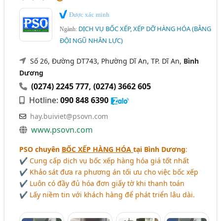
Được xác minh
DỊCH VỤ BỐC XẾP, XẾP DỠ HÀNG HÓA (BẰNG
Ngành:
ĐỘI NGŨ NHÂN LỰC)
Số 26, Đường DT743, Phường Dĩ An, TP. Dĩ An,
Bình
Dương
(0274) 2245 777
,
(0274) 3662 605
Hotline:
090 848 6390
hay.buiviet@psovn.com
www.psovn.com
PSO chuyên
BỐC XẾP HÀNG HÓA
tại Bình Dương
:
✔ Cung cấp dịch vụ bốc xếp hàng hóa giá tốt nhất
✔ Khảo sát đưa ra phương án tối ưu cho việc bốc xếp
✔ Luôn có đầy đủ hóa đơn giấy tờ khi thanh toán
✔ Lấy niềm tin với khách hàng để phát triển lâu dài.