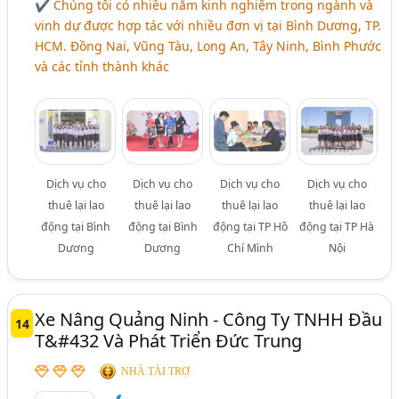
✔ Chúng tôi có nhiều năm kinh nghiệm trong ngành và
vinh dự được hợp tác với nhiều đơn vị tại Bình Dương, TP.
HCM. Đồng Nai, Vũng Tàu, Long An, Tây Ninh, Bình Phước
và các tỉnh thành khác
Dịch vụ cho
Dịch vụ cho
Dịch vụ cho
Dịch vụ cho
thuê lại lao
thuê lại lao
thuê lại lao
thuê lại lao
động tại Bình
động tại Bình
động tại TP Hồ
động tại TP Hà
Dương
Dương
Chí Mình
Nội
Xe Nâng Quảng Ninh - Công Ty TNHH Đầu
14
T&#432 Và Phát Triển Đức Trung
NHÀ TÀI TRỢ