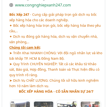
www.congnghiepxanh247.com
Bốc Xếp 247
- Cung cấp giải pháp trọn gói dịch vụ bốc
xếp hàng hóa cho các doanh nghiệp.
✦ Bốc xếp hàng hóa trọn gói, bốc xếp hàng hóa theo yêu
cầu,..
✦ Dịch vụ đóng gói hàng hóa, dịch vụ vận chuyển nhà,
văn phòng,..
Chúng tôi cam kết
:
➤ Triển Khai
NHANH CHÓNG
: Với đội ngũ nhân lực và kho
bãi khắp TP. HCM & Đông Nam Bộ.
➤ Quy Trình
CHUYÊN NGHIỆP
: Tất cả các khâu từ Khảo
sát, Báo giá, Hợp đồng, Thanh toán và Thực hiện đều có
quy trình rõ ràng.
➤ Dịch Vụ
CHẤT LƯỢNG
: Chúng tôi sở hữu kinh nghiệm
hơn 10 năm làm dịch vụ.
BỐC XẾP HÀNG HÓA - CÓ SẴN NHÂN SỰ 24/7