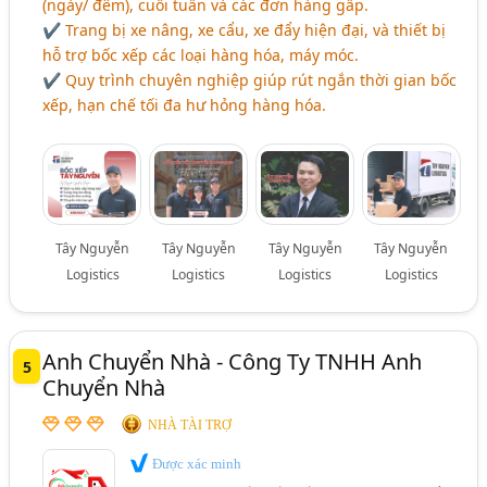
(ngày/ đêm), cuối tuần và các đơn hàng gấp.
✔ Trang bị xe nâng, xe cẩu, xe đẩy hiện đại, và thiết bị
hỗ trợ bốc xếp các loại hàng hóa, máy móc.
✔ Quy trình chuyên nghiệp giúp rút ngắn thời gian bốc
xếp, hạn chế tối đa hư hỏng hàng hóa.
Tây Nguyễn
Tây Nguyễn
Tây Nguyễn
Tây Nguyễn
Logistics
Logistics
Logistics
Logistics
Anh Chuyển Nhà - Công Ty TNHH Anh
5
Chuyển Nhà
NHÀ TÀI TRỢ
Được xác minh