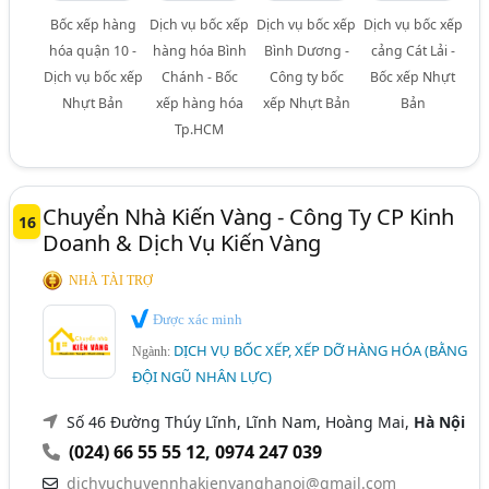
Bốc xếp hàng
Dịch vụ bốc xếp
Dịch vụ bốc xếp
Dịch vụ bốc xếp
hóa quận 10 -
hàng hóa Bình
Bình Dương -
cảng Cát Lải -
Dịch vụ bốc xếp
Chánh - Bốc
Công ty bốc
Bốc xếp Nhựt
Nhựt Bản
xếp hàng hóa
xếp Nhựt Bản
Bản
Tp.HCM
Chuyển Nhà Kiến Vàng - Công Ty CP Kinh
16
Doanh & Dịch Vụ Kiến Vàng
NHÀ TÀI TRỢ
Được xác minh
DỊCH VỤ BỐC XẾP, XẾP DỠ HÀNG HÓA (BẰNG
Ngành:
ĐỘI NGŨ NHÂN LỰC)
Số 46 Đường Thúy Lĩnh, Lĩnh Nam, Hoàng Mai,
Hà Nội
(024) 66 55 55 12
,
0974 247 039
dichvuchuyennhakienvanghanoi@gmail.com