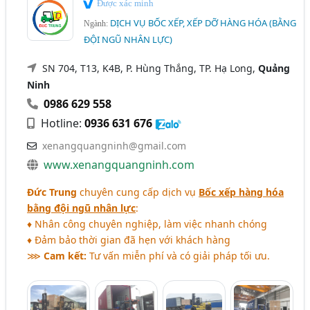
Được xác minh
DỊCH VỤ BỐC XẾP, XẾP DỠ HÀNG HÓA (BẰNG
Ngành:
ĐỘI NGŨ NHÂN LỰC)
SN 704, T13, K4B, P. Hùng Thắng, TP. Hạ Long,
Quảng
Ninh
0986 629 558
Hotline:
0936 631 676
xenangquangninh@gmail.com
www.xenangquangninh.com
Đức Trung
chuyên cung cấp dịch vụ
Bốc xếp hàng hóa
bằng đội ngũ nhân lực
:
♦ Nhân công chuyên nghiệp, làm việc nhanh chóng
♦ Đảm bảo thời gian đã hẹn với khách hàng
⋙
Cam kết:
Tư vấn miễn phí và có giải pháp tối ưu.