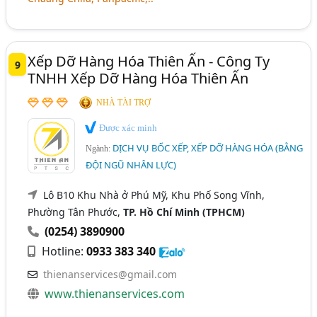
Xếp Dỡ Hàng Hóa Thiên Ấn - Công Ty
9
TNHH Xếp Dỡ Hàng Hóa Thiên Ấn
NHÀ TÀI TRỢ
Được xác minh
DỊCH VỤ BỐC XẾP, XẾP DỠ HÀNG HÓA (BẰNG
Ngành:
ĐỘI NGŨ NHÂN LỰC)
Lô B10 Khu Nhà ở Phú Mỹ, Khu Phố Song Vĩnh,
Phường Tân Phước,
TP. Hồ Chí Minh (TPHCM)
(0254) 3890900
Hotline:
0933 383 340
thienanservices@gmail.com
www.thienanservices.com