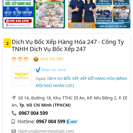
Dịch Vụ Bốc Xếp Hàng Hóa 247 - Công Ty
2
TNHH Dịch Vụ Bốc Xếp 247
NHÀ TÀI TRỢ
Được xác minh
DỊCH VỤ BỐC XẾP, XẾP DỠ HÀNG HÓA (BẰNG
Ngành:
ĐỘI NGŨ NHÂN LỰC)
Số 14, Đường 18, Khu TTHC Dĩ An, KP. Nhị Đồng 2, P. Dĩ
An,
Tp. Hồ Chí Minh (TPHCM)
0967 004 599
Hotline:
0967 004 599
Haitrungkimvcvtagmail.com