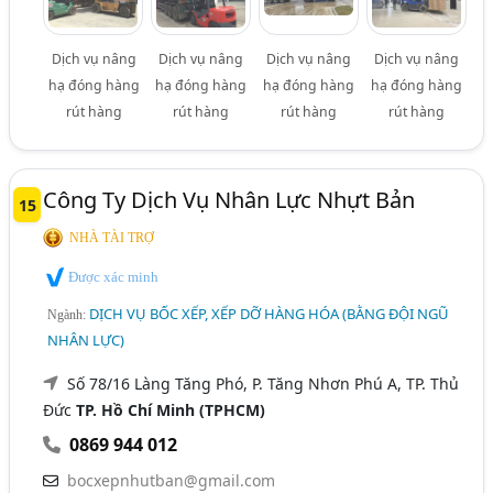
Dịch vụ nâng
Dịch vụ nâng
Dịch vụ nâng
Dịch vụ nâng
hạ đóng hàng
hạ đóng hàng
hạ đóng hàng
hạ đóng hàng
rút hàng
rút hàng
rút hàng
rút hàng
Công Ty Dịch Vụ Nhân Lực Nhựt Bản
15
NHÀ TÀI TRỢ
Được xác minh
DỊCH VỤ BỐC XẾP, XẾP DỠ HÀNG HÓA (BẰNG ĐỘI NGŨ
Ngành:
NHÂN LỰC)
Số 78/16 Làng Tăng Phó, P. Tăng Nhơn Phú A, TP. Thủ
Đức
TP. Hồ Chí Minh (TPHCM)
0869 944 012
bocxepnhutban@gmail.com