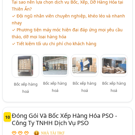
Tại sao nên lựa chọn dịch vụ Bốc, Xếp, Dỡ Hàng Hóa tại
Thiên Ấn?
✓ Đội ngũ nhân viên chuyên nghiệp, khéo léo và nhanh
nhạy
✓ Phương tiện máy móc hiện đại đáp ứng mọi yêu cầu
tháo, dỡ mọi loại hàng hóa
✓ Tiết kiệm tối ưu chi phí cho khách hàng
Bốc xếp hàng
Bốc xếp hàng
Bốc xếp hàng
Bốc xếp hàng
hoá
hoá
hoá
hoá
Đóng Gói Và Bốc Xếp Hàng Hóa PSO -
10
Công Ty TNHH Dịch Vụ PSO
NHÀ TÀI TRỢ