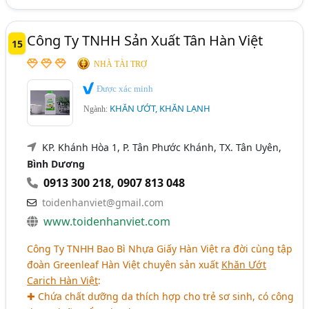
Công Ty TNHH Sản Xuất Tân Hàn Việt
15
NHÀ TÀI TRỢ
Được xác minh
KHĂN ƯỚT, KHĂN LẠNH
Ngành:
KP. Khánh Hòa 1, P. Tân Phước Khánh, TX. Tân Uyên,
Bình Dương
0913 300 218
,
0907 813 048
toidenhanviet@gmail.com
www.toidenhanviet.com
Công Ty TNHH Bao Bì Nhựa Giấy Hàn Việt ra đời cùng tập
đoàn Greenleaf Hàn Việt chuyên sản xuất
Khăn Ướt
Carich Hàn Việt
:
✚ Chứa chất dưỡng da thích hợp cho trẻ sơ sinh, có công