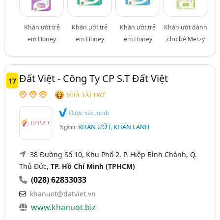
Khăn ướt trẻ
Khăn ướt trẻ
Khăn ướt trẻ
Khăn ướt dành
em Honey
em Honey
em Honey
cho bé Merzy
Đất Việt - Công Ty CP S.T Đất Việt
17
NHÀ TÀI TRỢ
Được xác minh
KHĂN ƯỚT, KHĂN LẠNH
Ngành:
38 Đường Số 10, Khu Phố 2, P. Hiệp Bình Chánh, Q.
Thủ Đức,
TP. Hồ Chí Minh (TPHCM)
(028) 62833033
khanuot@datviet.vn
www.khanuot.biz