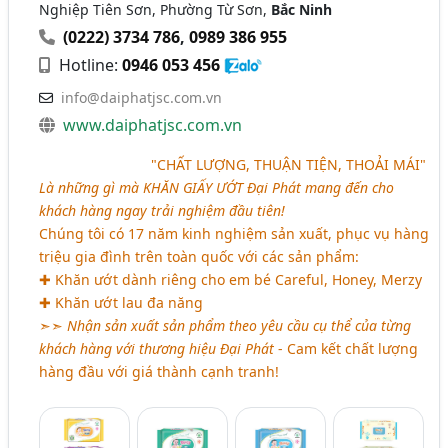
Nghiệp Tiên Sơn, Phường Từ Sơn,
Bắc Ninh
(0222) 3734 786
,
0989 386 955
Hotline:
0946 053 456
info@daiphatjsc.com.vn
www.daiphatjsc.com.vn
aaaaaaaaaaaaaa
"
CHẤT LƯỢNG, THUẬN TIỆN, THOẢI MÁI
"
Là những gì mà
KHĂN GIẤY ƯỚT
Đại Phát mang đến cho
khách hàng ngay trải nghiệm đầu tiên!
Chúng tôi có 17 năm kinh nghiệm sản xuất, phục vụ hàng
triệu gia đình trên toàn quốc với các sản phẩm:
✚ Khăn ướt dành riêng cho em bé Careful, Honey, Merzy
✚ Khăn ướt lau đa năng
➣➣
Nhận sản xuất sản phẩm theo yêu cầu cụ thể của từng
khách hàng với thương hiệu Đại Phát
- Cam kết chất lượng
hàng đầu với giá thành cạnh tranh!