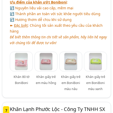
Ưu điểm của khăn ướt Boniboni
:
⤵ Nguyên liệu vải cao cấp, mềm mại
⤵ Thành phần an toàn với sức khỏe người tiêu dùng
⤵ Hương thơm dễ chịu khi sử dụng
➽
Đặc biệt
: Chúng tôi sản xuất theo yêu cầu của khách
hàng
Để biết thêm thông tin chi tiết về sản phẩm, hãy liên hệ ngay
với chúng tôi để được tư vấn!
Khăn 80 tờ
Khăn giấy trẻ
Khăn giấy trẻ
Khăn giấy trẻ
BoniBoni
em màu hồng
em BoniBoni
em BoniBoni
màu nâu
màu xanh
Khăn Lạnh Phước Lộc - Công Ty TNHH SX
7