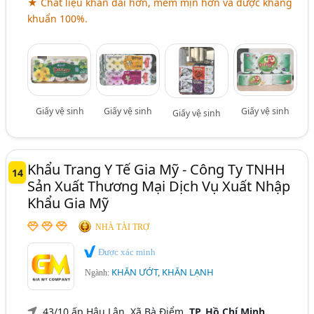
★ Chất liệu khăn dai hơn, mềm mịn hơn và được kháng
khuẩn 100%.
Giấy vệ sinh
Giấy vệ sinh
Giấy vệ sinh
Giấy vệ sinh
Khẩu Trang Y Tế Gia Mỹ - Công Ty TNHH
14
Sản Xuất Thương Mại Dịch Vụ Xuất Nhập
Khẩu Gia Mỹ
NHÀ TÀI TRỢ
Được xác minh
KHĂN ƯỚT, KHĂN LẠNH
Ngành:
43/10 ấp Hậu Lân, Xã Bà Điểm,
TP. Hồ Chí Minh