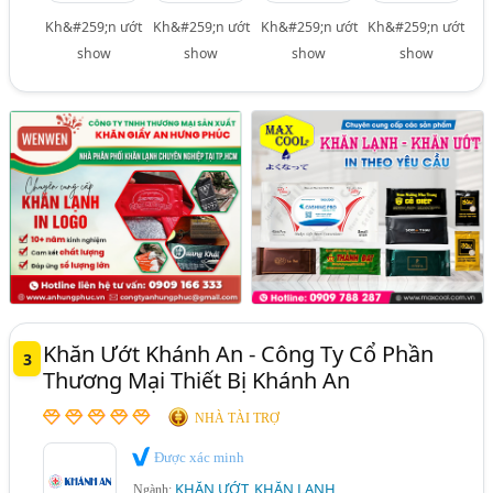
Kh&#259;n ướt
Kh&#259;n ướt
Kh&#259;n ướt
Kh&#259;n ướt
show
show
show
show
Khăn Ướt Khánh An - Công Ty Cổ Phần
3
Thương Mại Thiết Bị Khánh An
NHÀ TÀI TRỢ
Được xác minh
KHĂN ƯỚT, KHĂN LẠNH
Ngành: