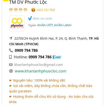
TM DV Phước Lộc
NHÀ TÀI TRỢ
Được xác minh
KHĂN ƯỚT, KHĂN LẠNH
Ngành:
22/50/24 Huỳnh Đình Hai, P. 24, Q. Bình Thạnh,
TP. Hồ
Chí Minh (TPHCM)
0909 794 786
Hotline:
0909 794 786
khanlanhphuocloc@gmail.com
www.khanlanhphuocloc.com
☛ Nguyên liệu: 100% vải không dệt
☛ Sợi vải mềm, dày không chứa cồn, không chất bảo
quản paraben
☛ Hương thơm dễ chịu khi sử dụng - An toàn cho sức
khỏe