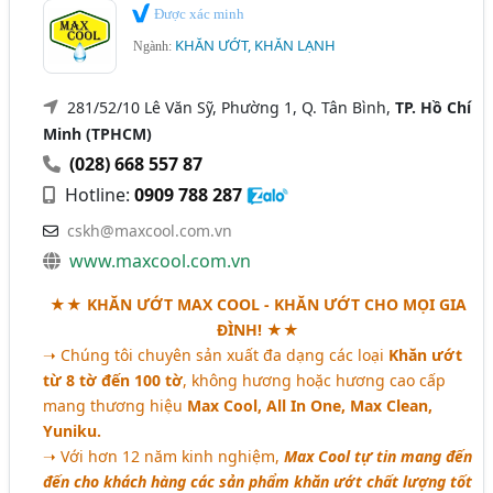
Được xác minh
KHĂN ƯỚT, KHĂN LẠNH
Ngành:
281/52/10 Lê Văn Sỹ, Phường 1, Q. Tân Bình,
TP. Hồ Chí
Minh (TPHCM)
(028) 668 557 87
Hotline:
0909 788 287
cskh@maxcool.com.vn
www.maxcool.com.vn
★★
KHĂN ƯỚT MAX COOL - KHĂN ƯỚT CHO MỌI GIA
ĐÌNH!
★★
➝ Chúng tôi chuyên sản xuất đa dạng các loại
Khăn ướt
từ 8 tờ đến 100 tờ
, không hương hoặc hương cao cấp
mang thương hiệu
Max Cool, All In One, Max Clean,
Yuniku.
➝ Với hơn 12 năm kinh nghiệm,
Max Cool tự tin mang đến
đến cho khách hàng các sản phẩm khăn ướt chất lượng tốt