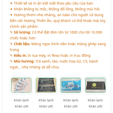
✦ Thiết kế và in ấn bắt mắt theo yêu cầu của bạn
✦ Khăn không bị mốc, không đổ lông, không mùi hôi
✦ Hương thơm nhẹ nhàng, an toàn cho người sử dụng
Đến với Hương Thiên Ân, quý khách có thể thoải mái tùy
chỉnh sản phẩm:
✎
Số lượng:
Có thể đặt đơn lớn từ 1000 cho tới 10.000
chiếc hoặc hơn
✎
Chất liệu:
Màng ngọc bình dân hoặc màng ghép sang
trọng
✎
Kiểu in:
In lụa máy, in flexo hoặc in trục đồng
✎
Mùi hương:
Trà xanh, táo, nước hoa G2, C5, bánh
ngọt,.. nhẹ nhàng và dễ chịu.
Khăn lạnh
Khăn lạnh
Khăn lạnh
Khăn lạnh
khăn ướt
khăn ướt
khăn ướt
khăn ướt