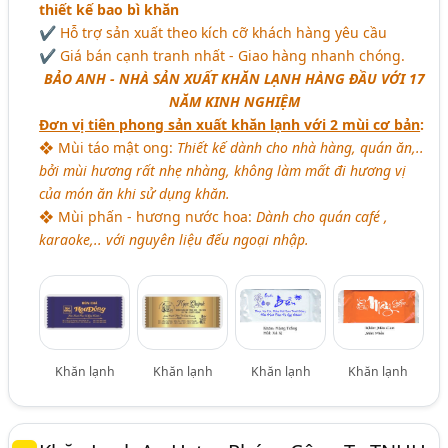
thiết kế bao bì khăn
✔ Hỗ trợ sản xuất theo kích cỡ khách hàng yêu cầu
✔ Giá bán cạnh tranh nhất - Giao hàng nhanh chóng.
BẢO ANH - NHÀ SẢN XUẤT KHĂN LẠNH HÀNG ĐẦU VỚI 17
NĂM KINH NGHIỆM
Đơn vị tiên phong sản xuất khăn lạnh với 2 mùi cơ bản
:
❖ Mùi táo mật ong:
Thiết kế dành cho nhà hàng, quán ăn,..
bởi mùi hương rất nhẹ nhàng, không làm mất đi hương vị
của món ăn khi sử dụng khăn.
❖ Mùi phấn - hương nước hoa:
Dành cho quán café ,
karaoke,.. với nguyên liệu đếu ngoại nhập.
Khăn lạnh
Khăn lạnh
Khăn lạnh
Khăn lạnh