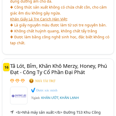
dụng dưỡng ẩm cho da.
✚ Công thức sản xuất không có chứa chất cồn, cho cảm
giác êm dịu không gây ngứa.
Khăn Giấy Lá Tre Carich Hàn Việt
:
✚ Là giấy nguyên màu được làm từ sợi tre nguyên bản.
✚ Không chất huỳnh quang, không chất tẩy trắng
✚ Được làm bằng công nghệ sinh học, đặc biệt không có
tạp chất.
Tã Lót, Bỉm, Khăn Khô Merzy, Honey, Phú
16
Đạt - Công Ty Cổ Phần Đại Phát
NHÀ TÀI TRỢ
Được xác minh
KHĂN ƯỚT, KHĂN LẠNH
Ngành:
<b>Nhà máy sản xuất:</b> Đường TS3 Khu Công