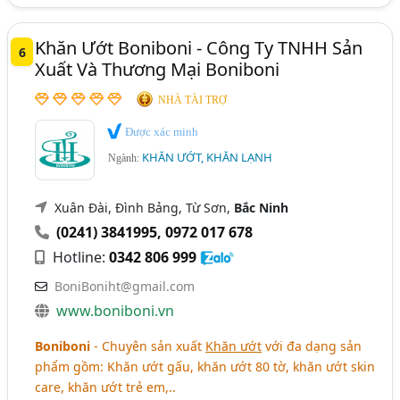
Khăn Ướt Boniboni - Công Ty TNHH Sản
6
Xuất Và Thương Mại Boniboni
NHÀ TÀI TRỢ
Được xác minh
KHĂN ƯỚT, KHĂN LẠNH
Ngành:
Xuân Đài, Đình Bảng, Từ Sơn,
Bắc Ninh
(0241) 3841995
,
0972 017 678
Hotline:
0342 806 999
BoniBoniht@gmail.com
www.boniboni.vn
Boniboni
- Chuyên sản xuất
Khăn ướt
với đa dạng sản
phẩm gồm: Khăn ướt gấu, khăn ướt 80 tờ, khăn ướt skin
care, khăn ướt trẻ em,..