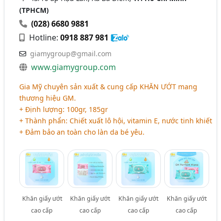
(TPHCM)
(028) 6680 9881
Hotline:
0918 887 981
giamygroup@gmail.com
www.giamygroup.com
Gia Mỹ chuyên sản xuất & cung cấp
KHĂN ƯỚT
mang
thương hiệu GM.
+ Định lượng: 100gr, 185gr
+ Thành phẩn: Chiết xuất lô hội, vitamin E, nước tinh khiết
+ Đảm bảo an toàn cho làn da bé yêu.
Khăn giấy ướt
Khăn giấy ướt
Khăn giấy ướt
Khăn giấy ướt
cao cấp
cao cấp
cao cấp
cao cấp