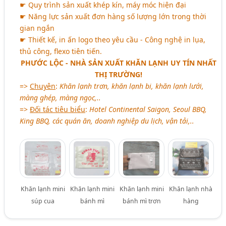
☛ Quy trình sản xuất khép kín, máy móc hiện đại
☛ Năng lực sản xuất đơn hàng số lượng lớn trong thời
gian ngắn
☛ Thiết kế, in ấn logo theo yêu cầu - Công nghệ in lụa,
thủ công, flexo tiên tiến.
PHƯỚC LỘC - NHÀ SẢN XUẤT KHĂN LẠNH UY TÍN NHẤT
THỊ TRƯỜNG!
=>
Chuyên
:
Khăn lạnh trơn, khăn lạnh bi, khăn lạnh lưới,
màng ghép, màng ngọc,..
=>
Đối tác tiêu biểu
:
Hotel Continental Saigon, Seoul BBQ,
King BBQ, các quán ăn, doanh nghiệp du lịch, vận tải,..
Khăn lạnh mini
Khăn lạnh mini
Khăn lạnh mini
Khăn lạnh nhà
súp cua
bánh mì
bánh mì trơn
hàng