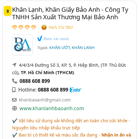
Khăn Lạnh, Khăn Giấy Bảo Anh - Công Ty
8
TNHH Sản Xuất Thương Mại Bảo Anh
NHÀ TÀI TRỢ
Được xác minh
KHĂN ƯỚT, KHĂN LẠNH
Ngành:
4/4/3/4 Đường Số 3, KP. 5, P. Hiệp Bình, (TP. Thủ Đức
cũ),
TP. Hồ Chí Minh (TPHCM)
0888 608 899
Hotline:
0888 608 899
khanbaoanh@gmail.com
www.khanlanhbaoanh.com
✔ Vật liệu sử dụng vải không dệt an toàn cho sức khỏe -
Nguyên liệu nhập khẩu trực tiếp
✔ Bao bì có thiết kế và màu sắc đa dạng -
Nhận in ấn và