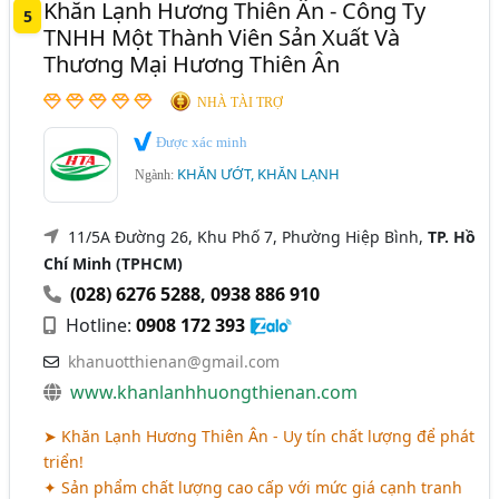
Khăn Lạnh Hương Thiên Ân - Công Ty
5
TNHH Một Thành Viên Sản Xuất Và
Thương Mại Hương Thiên Ân
NHÀ TÀI TRỢ
Được xác minh
KHĂN ƯỚT, KHĂN LẠNH
Ngành:
11/5A Đường 26, Khu Phố 7, Phường Hiệp Bình,
TP. Hồ
Chí Minh (TPHCM)
(028) 6276 5288
,
0938 886 910
Hotline:
0908 172 393
khanuotthienan@gmail.com
www.khanlanhhuongthienan.com
➤ Khăn Lạnh Hương Thiên Ân - Uy tín chất lượng để phát
triển!
✦ Sản phẩm chất lượng cao cấp với mức giá cạnh tranh