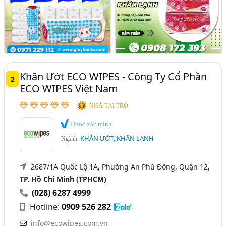
Khăn Ướt ECO WIPES - Công Ty Cổ Phần
2
ECO WIPES Việt Nam
NHÀ TÀI TRỢ
Được xác minh
KHĂN ƯỚT, KHĂN LẠNH
Ngành:
2687/1A Quốc Lộ 1A, Phường An Phú Đông, Quận 12,
TP. Hồ Chí Minh (TPHCM)
(028) 6287 4999
Hotline:
0909 526 282
info@ecowipes.com.vn