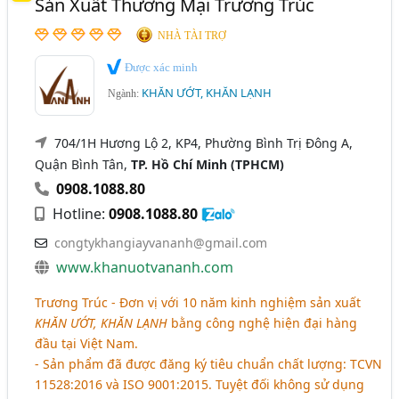
Sản Xuất Thương Mại Trương Trúc
NHÀ TÀI TRỢ
Được xác minh
KHĂN ƯỚT, KHĂN LẠNH
Ngành:
704/1H Hương Lộ 2, KP4, Phường Bình Trị Đông A,
Quận Bình Tân,
TP. Hồ Chí Minh (TPHCM)
0908.1088.80
Hotline:
0908.1088.80
congtykhangiayvananh@gmail.com
www.khanuotvananh.com
Trương Trúc - Đơn vị với 10 năm kinh nghiệm sản xuất
KHĂN ƯỚT, KHĂN LẠNH
bằng công nghệ hiện đại hàng
đầu tại Việt Nam.
- Sản phẩm đã được đăng ký tiêu chuẩn chất lượng: TCVN
11528:2016 và ISO 9001:2015. Tuyệt đối không sử dụng