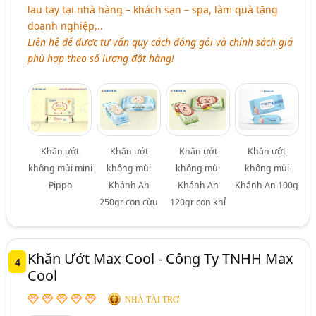
lau tay tại nhà hàng – khách sạn – spa, làm quà tặng
doanh nghiệp,..
Liên hệ để được tư vấn quy cách đóng gói và chính sách giá
phù hợp theo số lượng đặt hàng!
Khăn ướt
Khăn ướt
Khăn ướt
Khăn ướt
không mùi mini
không mùi
không mùi
không mùi
Pippo
Khánh An
Khánh An
Khánh An 100g
250gr con cừu
120gr con khỉ
Khăn Ướt Max Cool - Công Ty TNHH Max
4
Cool
NHÀ TÀI TRỢ