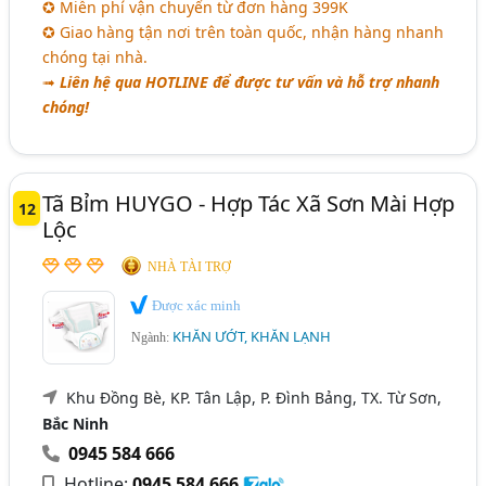
✪ Miễn phí vận chuyển từ đơn hàng 399K
✪ Giao hàng tận nơi trên toàn quốc, nhận hàng nhanh
chóng tại nhà.
➟
Liên hệ qua HOTLINE để được tư vấn và hỗ trợ nhanh
chóng!
Tã Bỉm HUYGO - Hợp Tác Xã Sơn Mài Hợp
12
Lộc
NHÀ TÀI TRỢ
Được xác minh
KHĂN ƯỚT, KHĂN LẠNH
Ngành:
Khu Đồng Bè, KP. Tân Lập, P. Đình Bảng, TX. Từ Sơn,
Bắc Ninh
0945 584 666
Hotline:
0945 584 666