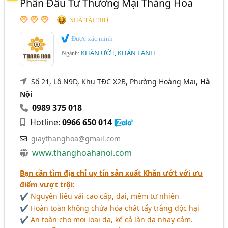
Phần Đầu Tư Thương Mại Thăng Hoa
NHÀ TÀI TRỢ
Được xác minh
KHĂN ƯỚT, KHĂN LẠNH
Ngành:
Số 21, Lô N9D, Khu TĐC X2B, Phường Hoàng Mai,
Hà
Nội
0989 375 018
Hotline:
0966 650 014
giaythanghoa@gmail.com
www.thanghoahanoi.com
Bạn cần tìm địa chỉ uy tín sản xuất Khăn ướt với ưu
điểm vượt trội
:
✔ Nguyên liệu vải cao cấp, dai, mềm tự nhiên
✔ Hoàn toàn không chứa hóa chất tẩy trắng độc hại
✔ An toàn cho mọi loại da, kể cả làn da nhạy cảm.