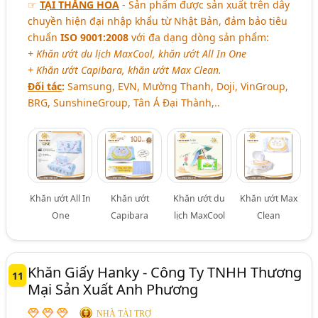
☞
TẠI THĂNG HOA
- Sản phẩm được sản xuất trên dây
chuyền hiện đại nhập khẩu từ Nhật Bản, đảm bảo tiêu
chuẩn
ISO 9001:2008
với đa dạng dòng sản phẩm:
+ Khăn ướt du lịch MaxCool, khăn ướt All In One
+ Khăn ướt Capibara, khăn ướt Max Clean.
Đối tác
:
Samsung, EVN, Mường Thanh, Doji, VinGroup,
BRG, SunshineGroup, Tân Á Đại Thành,..
Khăn ướt All In
Khăn ướt
Khăn ướt du
Khăn ướt Max
One
Capibara
lịch MaxCool
Clean
Khăn Giấy Hanky - Công Ty TNHH Thương
11
Mại Sản Xuất Anh Phương
NHÀ TÀI TRỢ