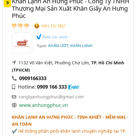
Khăn Lạnh An Hưng Phúc - Công Ty TNHH
9
Thương Mại Sản Xuất Khăn Giấy An Hưng
Phúc
NHÀ TÀI TRỢ
Được xác minh
KHĂN ƯỚT, KHĂN LẠNH
Ngành:
1132 Võ Văn Kiệt, Phường Chợ Lớn,
TP. Hồ Chí Minh
(TPHCM)
0909166333
Hotline:
0909 166 333
congtyanhungphuc@gmail.com
www.anhungphuc.vn
KHĂN LẠNH AN HƯNG PHÚC - TINH KHIẾT - MỀM MẠI -
AN TOÀN
✔ Hệ thống phân phối khăn lạnh chuyên nghiệp tại TP.