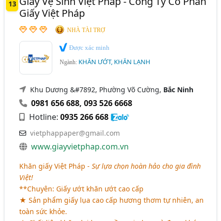
Giấy Vệ Sinh Việt Pháp - Công Ty Cổ Phần
13
Giấy Việt Pháp
NHÀ TÀI TRỢ
Được xác minh
KHĂN ƯỚT, KHĂN LẠNH
Ngành:
Khu Dương &#7892, Phường Võ Cường,
Bắc Ninh
0981 656 688
,
093 526 6668
Hotline:
0935 266 668
vietphappaper@gmail.com
www.giayvietphap.com.vn
Khăn giấy Việt Pháp -
Sự lựa chọn hoàn hảo cho gia đình
Việt!
**Chuyên: Giấy ướt khăn ướt cao cấp
★ Sản phẩm giấy lụa cao cấp hương thơm tự nhiên, an
toàn sức khỏe.