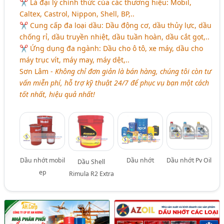
✂ Là đại lý chính thức của các thương hiệu: Mobil,
Caltex, Castrol, Nippon, Shell, BP,..
✂ Cung cấp đa loại dầu: Dầu động cơ, dầu thủy lực, dầu
chống rỉ, dầu truyền nhiệt, dầu tuần hoàn, dầu cắt gọt,..
✂ Ứng dụng đa ngành: Dầu cho ô tô, xe máy, dầu cho
máy trục vít, máy may, máy dệt,..
Sơn Lâm -
Không chỉ đơn giản là bán hàng, chúng tôi còn tư
vấn miễn phí, hỗ trợ kỹ thuật 24/7 để phục vụ bạn một cách
tốt nhất, hiệu quả nhất!
Dầu nhớt mobil
Dầu nhớt
Dầu nhớt Pv Oil
Dầu Shell
ep
Rimula R2 Extra