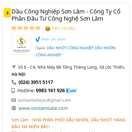
Dầu Công Nghiệp Sơn Lâm - Công Ty Cổ
3
Phần Đầu Tư Công Nghệ Sơn Lâm
NHÀ TÀI TRỢ
Được xác minh
DẦU NHỚT CÔNG NGHIỆP, DẦU NHỜN
Ngành:
CÔNG NGHIỆP
Số 6 - C4, Nhà Máy Bê Tông Thăng Long, Xã Lộc Thiên,
Hà Nội
(024) 3951 5117
Hotline:
0983 161 926
sonlamlubejsc@gmail.com
www.sonlamlube.com
Sơn Lâm -
NHÀ PHÂN PHỐI DẦU NHỜN, DẦU NHỚT HÀNG
ĐẦU TẠI MIỀN BẮC!