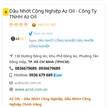
Dầu Nhớt Công Nghiệp Az Oil - Công Ty
9
TNHH Az Oil
NHÀ TÀI TRỢ
Được xác minh
DẦU NHỚT CÔNG NGHIỆP, DẦU NHỜN
Ngành:
CÔNG NGHIỆP
130 Đường Đông An, Khu Phố Đông An, Phường Tân
Đông Hiệp,
TP. Hồ Chí Minh (TPHCM)
0836679689
,
0936679689
Hotline:
0936 679 689
az@azoil.com.vn
www.azoil.com.vn
AZ OIL – Dầu Nhớt Công Nghiệp, Dầu Nhờn Công
Nghiệp Chính Hãng