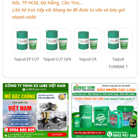
Nội, TP HCM, Đà Nẵng, Cần Thơ,..
Liên hệ trực tiếp với Khang An để được tư vấn và báo giá
nhanh nhất!
Taipoil EP CUT
Taipoil CUT GPX
Taipoil CR
Taipoil
TURBINE T