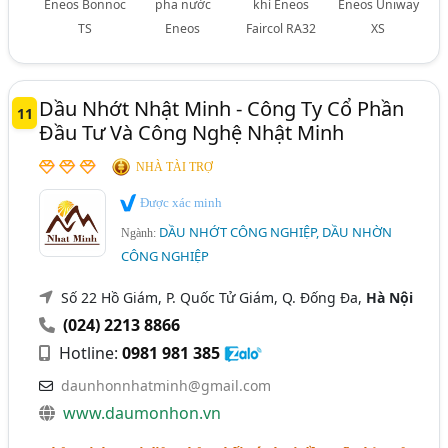
Eneos Bonnoc
pha nước
khí Eneos
Eneos Uniway
TS
Eneos
Faircol RA32
XS
Dầu Nhớt Nhật Minh - Công Ty Cổ Phần
11
Đầu Tư Và Công Nghệ Nhật Minh
NHÀ TÀI TRỢ
Được xác minh
DẦU NHỚT CÔNG NGHIỆP, DẦU NHỜN
Ngành:
CÔNG NGHIỆP
Số 22 Hồ Giám, P. Quốc Tử Giám, Q. Đống Đa,
Hà Nội
(024) 2213 8866
Hotline:
0981 981 385
daunhonnhatminh@gmail.com
www.daumonhon.vn