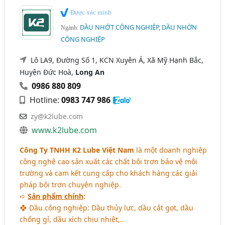
Được xác minh
DẦU NHỚT CÔNG NGHIỆP, DẦU NHỜN
Ngành:
CÔNG NGHIỆP
Lô LA9, Đường Số 1, KCN Xuyên Á, Xã Mỹ Hạnh Bắc,
Huyện Đức Hoà,
Long An
0986 880 809
Hotline:
0983 747 986
zy@k2lube.com
www.k2lube.com
Công Ty TNHH K2 Lube Việt Nam
là một doanh nghiệp
công nghệ cao sản xuất các chất bôi trơn bảo vệ môi
trường và cam kết cung cấp cho khách hàng các giải
pháp bôi trơn chuyên nghiệp.
➪
Sản phẩm chính
:
❖ Dầu công nghiệp: Dầu thủy lực, dầu cắt gọt, dầu
chống gỉ, dầu xích chịu nhiệt,..