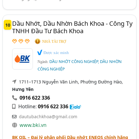
Dầu Nhớt, Dầu Nhờn Bách Khoa - Công Ty
10
TNHH Đầu Tư Bách Khoa
NHÀ TÀI TRỢ
Được xác minh
DẦU NHỚT CÔNG NGHIỆP, DẦU NHỜN
Ngành:
CÔNG NGHIỆP
1711–1713 Nguyễn Văn Linh, Phường Đường Hào,
Hưng Yên
0916 622 336
Hotline:
0916 622 336
dautubachkhoa@gmail.com
www.bki.vn
BK OIL – Đại lý phân phối Dầu nhớt ENEOS chính hãng