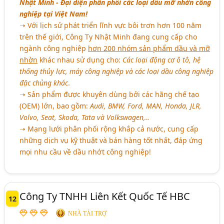
Nhật Minh - Đại diện phân phối các loại dầu mỡ nhờn công
nghiệp tại Việt Nam!
➝ Với lịch sử phát triển lĩnh vực bôi trơn hơn 100 năm
trên thế giới, Công Ty Nhật Minh đang cung cấp cho
ngành công nghiệp
hơn 200 nhóm sản phẩm dầu và mỡ
nhờn
khác nhau sử dụng cho:
Các loại động cơ ô tô, hệ
thống thủy lực, máy công nghiệp và các loại dầu công nghiệp
đặc chủng khác
.
➝ Sản phẩm được khuyên dùng bởi các hãng chế tạo
(OEM) lớn, bao gồm:
Audi, BMW, Ford, MAN, Honda, JLR,
Volvo, Seat, Skoda, Tata và Volkswagen,..
➝ Mạng lưới phân phối rộng khắp cả nước, cung cấp
những dịch vụ kỹ thuật và bán hàng tốt nhất, đáp ứng
mọi nhu cầu về dầu nhớt công nghiệp!
Công Ty TNHH Liên Kết Quốc Tế HBC
12
NHÀ TÀI TRỢ