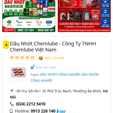
Dầu Nhớt Chemlube - Công Ty TNHH
4
Chemlube Việt Nam
NHÀ TÀI TRỢ
Được xác minh
DẦU NHỚT CÔNG NGHIỆP, DẦU NHỜN
Ngành:
CÔNG NGHIỆP
<B>Trụ Sở</b>: 35 Phố Trúc Bạch, Phường Ba Đình,
Hà
Nội
(024) 2212 5410
Hotline:
0913 226 140