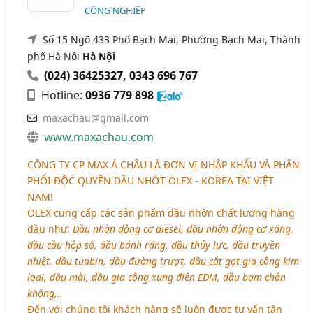
CÔNG NGHIỆP
Số 15 Ngõ 433 Phố Bạch Mai, Phường Bạch Mai, Thành
phố Hà Nội
Hà Nội
(024) 36425327
,
0343 696 767
Hotline:
0936 779 898
maxachau@gmail.com
www.maxachau.com
CÔNG TY CP MAX Á CHÂU LÀ ĐƠN VỊ NHẬP KHẨU VÀ PHÂN
PHỐI ĐỘC QUYỀN DẦU NHỚT OLEX - KOREA TẠI VIỆT
NAM!
OLEX cung cấp các sản phẩm dầu nhờn chất lượng hàng
đầu như:
Dầu nhờn động cơ diesel, dầu nhờn động cơ xăng,
dầu cầu hộp số, dầu bánh răng, dầu thủy lực, dầu truyền
nhiệt, dầu tuabin, dầu đường trượt, dầu cắt gọt gia công kim
loại, dầu mài, dầu gia công xung điện EDM, dầu bơm chân
không,..
Đến với chúng tôi khách hàng sẽ luôn được tư vấn tận