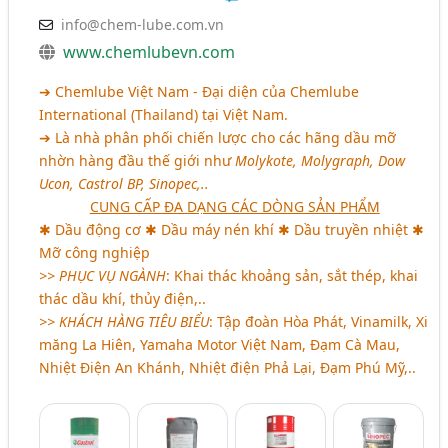
info@chem-lube.com.vn
www.chemlubevn.com
➔ Chemlube Việt Nam - Đại diện của Chemlube
International (Thailand) tại Việt Nam.
➔ Là nhà phân phối chiến lược cho các hãng dầu mỡ
nhờn hàng đầu thế giới như
Molykote, Molygraph, Dow
Ucon, Castrol BP, Sinopec,..
CUNG CẤP ĐA DẠNG CÁC DÒNG SẢN PHẨM
✱ Dầu động cơ ✱ Dầu máy nén khí ✱ Dầu truyền nhiệt ✱
Mỡ công nghiệp
>>
PHỤC VỤ NGÀNH
: Khai thác khoảng sản, sắt thép, khai
thác dầu khí, thủy điện,..
>>
KHÁCH HÀNG TIÊU BIỂU
: Tập đoàn Hòa Phát, Vinamilk, Xi
măng La Hiên, Yamaha Motor Việt Nam, Đạm Cà Mau,
Nhiệt Điện An Khánh, Nhiệt điện Phả Lại, Đạm Phú Mỹ,..