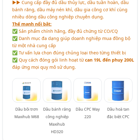
►► Cung cấp đầy đủ dầu thủy lực, dầu tuần hoàn, dầu
bánh răng, dầu máy nén khí, dầu gia công cơ khí cùng
nhiều dòng dầu công nghiệp chuyên dụng.
Thế mạnh nổi bật:
✅ Sản phẩm chính hãng, đầy đủ chứng từ CO/CQ
✅ Danh mục đa dạng giúp doanh nghiệp mua đồng bộ
từ một nhà cung cấp
✅ Tư vấn lựa chọn đúng chủng loại theo từng thiết bị
✅ Quy cách đóng gói linh hoạt từ
can 19L đến phuy 200L
đáp ứng mọi quy mô sử dụng.
Dầu bôi trơn
Dầu bánh răng
Dầu CPC Way
Dầu hoà tan
Maxihub M68
công nghiệp
220
đặc biệt CPC
Maxihub
HD320