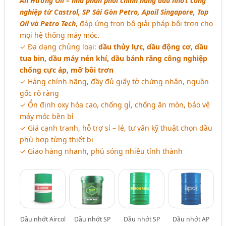
An Hương Oil – nhà phân phối chính hãng dầu nhớt công
nghiệp từ Castrol, SP Sài Gòn Petro, Apoil Singapore, Top
Oil và Petro Tech
, đáp ứng trọn bộ giải pháp bôi trơn cho
mọi hệ thống máy móc.
✓ Đa dạng chủng loại:
dầu thủy lực, dầu động cơ, dầu
tua bin, dầu máy nén khí, dầu bánh răng công nghiệp
chống cực áp, mỡ bôi trơn
✓ Hàng chính hãng, đầy đủ giấy tờ chứng nhận, nguồn
gốc rõ ràng
✓ Ổn định oxy hóa cao, chống gỉ, chống ăn mòn, bảo vệ
máy móc bền bỉ
✓ Giá cạnh tranh, hỗ trợ sỉ – lẻ, tư vấn kỹ thuật chọn dầu
phù hợp từng thiết bị
✓ Giao hàng nhanh, phủ sóng nhiều tỉnh thành
Dầu nhớt Aircol
Dầu nhớt SP
Dầu nhớt SP
Dầu nhớt AP