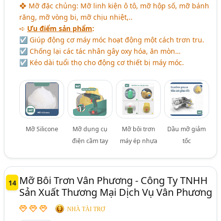
❖ Mỡ đặc chủng: Mỡ linh kiện ô tô, mỡ hộp số, mỡ bánh
răng, mỡ vòng bi, mỡ chịu nhiệt,..
➪
Ưu điểm sản phẩm
:
☑ Giúp động cơ máy móc hoạt động một cách trơn tru.
☑ Chống lại các tác nhân gây oxy hóa, ăn mòn…
☑ Kéo dài tuổi thọ cho động cơ thiết bị máy móc.
Mỡ Silicone
Mỡ dụng cụ
Mỡ bôi trơn
Dầu mỡ giảm
điện cầm tay
máy ép nhựa
tốc
Mỡ Bôi Trơn Vân Phương - Công Ty TNHH
14
Sản Xuất Thương Mại Dịch Vụ Vân Phương
NHÀ TÀI TRỢ