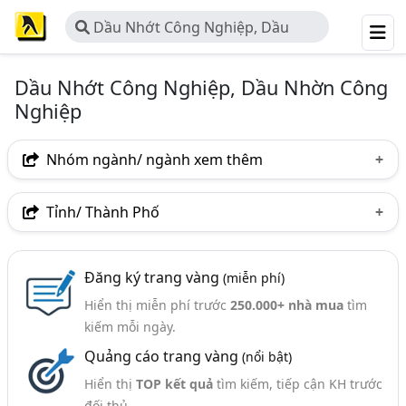
Dầu Nhớt Công Nghiệp, Dầu
Nhờn Công Nghiệp
Dầu Nhớt Công Nghiệp, Dầu Nhờn Công
Nghiệp
Nhóm ngành/ ngành xem thêm
Ngành nghề
Tỉnh/ Thành Phố
Dầu Nhớt Công Nghiệp, Dầu Nhờn Công Nghiệp
(449)
Hà Nội
TP. Hồ Chí Minh (TPHCM)
Đồng Nai
Nhóm ngành nghề
Đăng ký trang vàng
(miễn phí)
Bình Dương
Lâm Đồng
Tp. Đà Nẵng
Hiển thị miễn phí trước
250.000+ nhà mua
tìm
Dầu Thủy Lực (32, 46, 68) (205)
TP. Hải Phòng
Đồng Tháp
An Giang
kiếm mỗi ngày.
Dầu Máy Nén Khí, Nhớt Máy Nén Khí (192)
Quảng cáo trang vàng
(nổi bật)
Bà Rịa-Vũng Tàu
Bắc Ninh
Hưng Yên
Dầu Cắt Gọt Kim Loại, Dầu Gia Công Kim Loại (103)
Hiển thị
TOP kết quả
tìm kiếm, tiếp cận KH trước
Hà Tĩnh
Khánh Hòa
Phú Thọ
Quảng Ninh
đối thủ.