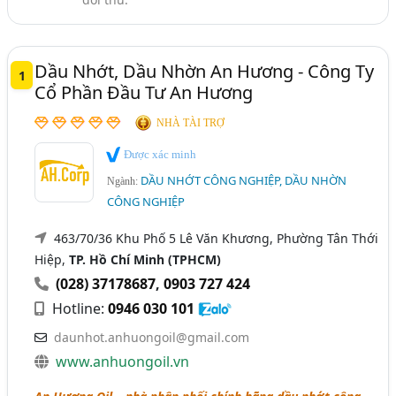
Dầu Truyền Nhiệt (Dầu Dẫn Nhiệt, Dầu Tải Nhiệt) (60)
Thái Bình
Thái Nguyên
Thanh Hóa
Dầu Máy Nén Lạnh, Dầu Bôi Trơn Máy Nén Lạnh (30)
TP. Cần Thơ
Vĩnh Phúc
Đắk Lắk
Bắc Giang
Dầu Tách Khuôn, Dầu Chống Dính Khuôn (20)
Dầu Nhớt, Dầu Nhờn An Hương - Công Ty
1
Bình Định
Cà Mau
Gia Lai
Hà Nam
Cổ Phần Đầu Tư An Hương
Dầu Cách Điện, Dầu Máy Biến Áp (16)
Hải Dương
Long An
Ninh Bình
Lọc Dầu Nhớt Công Nghiệp - Dịch Vụ Lọc Dầu Nhớt
NHÀ TÀI TRỢ
Công Nghiệp (11)
Ninh Thuận
Quảng Nam
Quảng Ngãi
Được xác minh
Ngành xem thêm
DẦU NHỚT CÔNG NGHIỆP, DẦU NHỜN
Ngành:
Tây Ninh
Tiền Giang
Vĩnh Long
CÔNG NGHIỆP
Dầu Nhớt, Dầu Nhờn (894)
463/70/36 Khu Phố 5 Lê Văn Khương, Phường Tân Thới
Hiệp,
TP. Hồ Chí Minh (TPHCM)
(028) 37178687
,
0903 727 424
Hotline:
0946 030 101
daunhot.anhuongoil@gmail.com
www.anhuongoil.vn