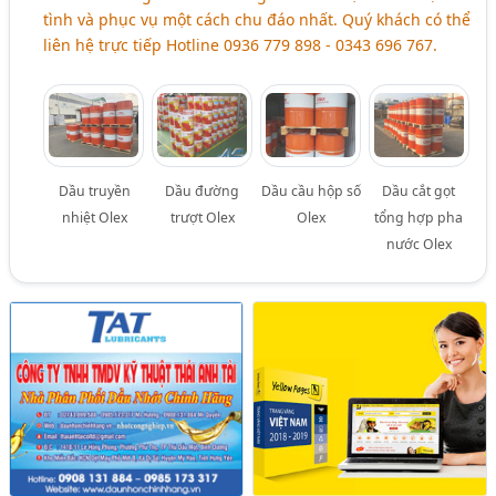
tình và phục vụ một cách chu đáo nhất. Quý khách có thể
liên hệ trực tiếp Hotline 0936 779 898 - 0343 696 767.
Dầu truyền
Dầu đường
Dầu cầu hộp số
Dầu cắt gọt
nhiệt Olex
trượt Olex
Olex
tổng hợp pha
nước Olex