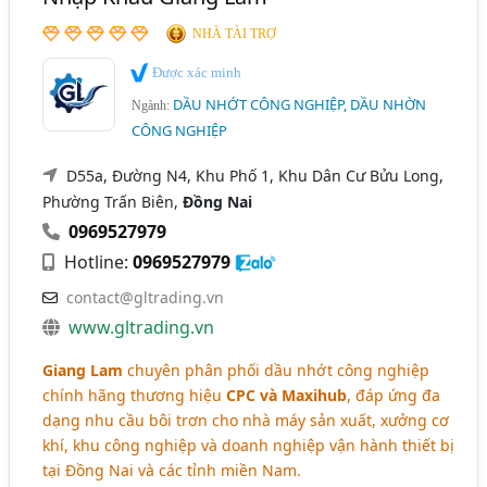
NHÀ TÀI TRỢ
Được xác minh
DẦU NHỚT CÔNG NGHIỆP, DẦU NHỜN
Ngành:
CÔNG NGHIỆP
D55a, Đường N4, Khu Phố 1, Khu Dân Cư Bửu Long,
Phường Trấn Biên,
Đồng Nai
0969527979
Hotline:
0969527979
contact@gltrading.vn
www.gltrading.vn
Giang Lam
chuyên phân phối dầu nhớt công nghiệp
chính hãng thương hiệu
CPC và Maxihub
, đáp ứng đa
dạng nhu cầu bôi trơn cho nhà máy sản xuất, xưởng cơ
khí, khu công nghiệp và doanh nghiệp vận hành thiết bị
tại Đồng Nai và các tỉnh miền Nam.