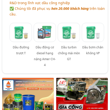
R&D trong lĩnh vực dầu công nghiệp
✅ Chúng tôi đã phục vụ
hơn 20.000 khách hàng
trên toàn
cầu.
Dầu đường
Dầu động cơ
Dầu turbin
Dầu bơm chân
trượt T
diesel hạng
chống mài mòn
không VP
nặng Amer CH-
GT
4