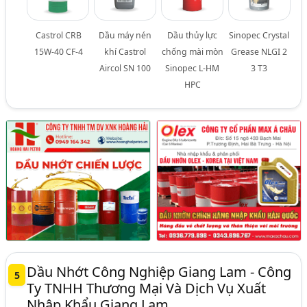
Castrol CRB
Dầu máy nén
Dầu thủy lực
Sinopec Crystal
15W-40 CF-4
khí Castrol
chống mài mòn
Grease NLGI 2
Aircol SN 100
Sinopec L-HM
3 T3
HPC
Dầu Nhớt Công Nghiệp Giang Lam - Công
5
Ty TNHH Thương Mại Và Dịch Vụ Xuất
Nhập Khẩu Giang Lam