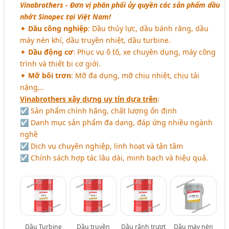
Vinabrothers - Đơn vị phân phối ủy quyền các sản phẩm dầu
nhớt Sinopec tại Việt Nam!
✦
Dầu công nghiệp
: Dầu thủy lực, dầu bánh răng, dầu
máy nén khí, dầu truyền nhiệt, dầu turbine.
✦
Dầu động cơ
: Phục vụ ô tô, xe chuyên dụng, máy công
trình và thiết bị cơ giới.
✦
Mỡ bôi trơn
: Mỡ đa dụng, mỡ chịu nhiệt, chịu tải
nặng,..
Vinabrothers xây dựng uy tín dựa trên
:
☑ Sản phẩm chính hãng, chất lượng ổn định
☑ Danh mục sản phẩm đa dạng, đáp ứng nhiều ngành
nghề
☑ Dịch vụ chuyên nghiệp, linh hoạt và tận tâm
☑ Chính sách hợp tác lâu dài, minh bạch và hiệu quả.
Dầu Turbine
Dầu truyền
Dầu rãnh trượt
Dầu máy nén