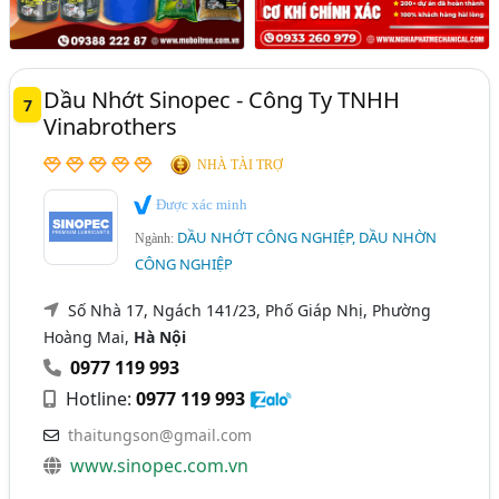
Dầu Nhớt Sinopec - Công Ty TNHH
7
Vinabrothers
NHÀ TÀI TRỢ
Được xác minh
DẦU NHỚT CÔNG NGHIỆP, DẦU NHỜN
Ngành:
CÔNG NGHIỆP
Số Nhà 17, Ngách 141/23, Phố Giáp Nhị, Phường
Hoàng Mai,
Hà Nội
0977 119 993
Hotline:
0977 119 993
thaitungson@gmail.com
www.sinopec.com.vn