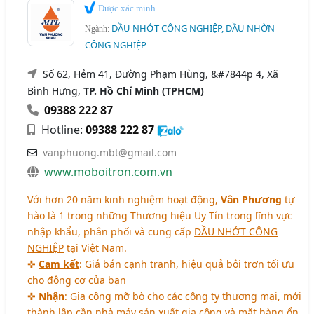
Được xác minh
DẦU NHỚT CÔNG NGHIỆP, DẦU NHỜN
Ngành:
CÔNG NGHIỆP
Số 62, Hẻm 41, Đường Phạm Hùng, &#7844p 4, Xã
Bình Hưng,
TP. Hồ Chí Minh (TPHCM)
09388 222 87
Hotline:
09388 222 87
vanphuong.mbt@gmail.com
www.moboitron.com.vn
Với hơn 20 năm kinh nghiệm hoạt động,
Vân Phương
tự
hào là 1 trong những Thương hiệu Uy Tín trong lĩnh vực
nhập khẩu, phân phối và cung cấp
DẦU NHỚT CÔNG
NGHIỆP
tại Việt Nam.
✜
Cam kết
: Giá bán cạnh tranh, hiệu quả bôi trơn tối ưu
cho động cơ của bạn
✜
Nhận
: Gia công mỡ bò cho các công ty thương mại, mới
thành lập cần nhà máy sản xuất gia công và mặt hàng ổn