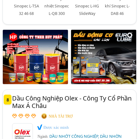
Sinopec L-TSA
nhiệt Sinopec
Sinopec L-HG
khí Sinopec L-
32 46 68
L-QB 300
SlideWay
DAB 46
Dầu Công Nghiệp Olex - Công Ty Cổ Phần
8
Max Á Châu
NHÀ TÀI TRỢ
Được xác minh
DẦU NHỚT CÔNG NGHIỆP, DẦU NHỜN
Ngành: