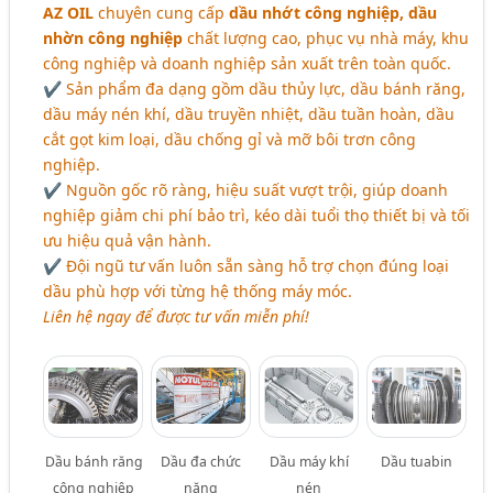
AZ OIL
chuyên cung cấp
dầu nhớt công nghiệp, dầu
nhờn công nghiệp
chất lượng cao, phục vụ nhà máy, khu
công nghiệp và doanh nghiệp sản xuất trên toàn quốc.
✔ Sản phẩm đa dạng gồm dầu thủy lực, dầu bánh răng,
dầu máy nén khí, dầu truyền nhiệt, dầu tuần hoàn, dầu
cắt gọt kim loại, dầu chống gỉ và mỡ bôi trơn công
nghiệp.
✔ Nguồn gốc rõ ràng, hiệu suất vượt trội, giúp doanh
nghiệp giảm chi phí bảo trì, kéo dài tuổi thọ thiết bị và tối
ưu hiệu quả vận hành.
✔ Đội ngũ tư vấn luôn sẵn sàng hỗ trợ chọn đúng loại
dầu phù hợp với từng hệ thống máy móc.
Liên hệ ngay để được tư vấn miễn phí!
Dầu bánh răng
Dầu đa chức
Dầu máy khí
Dầu tuabin
công nghiệp
năng
nén