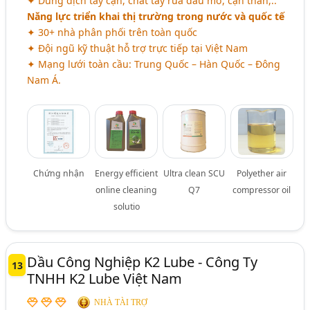
✦ Dung dịch tẩy cặn, chất tẩy rửa dầu mỡ, cặn than,..
Năng lực triển khai thị trường trong nước và quốc tế
✦ 30+ nhà phân phối trên toàn quốc
✦ Đội ngũ kỹ thuật hỗ trợ trực tiếp tại Việt Nam
✦ Mạng lưới toàn cầu: Trung Quốc – Hàn Quốc – Đông
Nam Á.
Chứng nhận
Energy efficient
Ultra clean SCU
Polyether air
online cleaning
Q7
compressor oil
solutio
Dầu Công Nghiệp K2 Lube - Công Ty
13
TNHH K2 Lube Việt Nam
NHÀ TÀI TRỢ