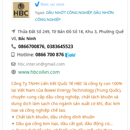
Được xác minh
DẦU NHỚT CÔNG NGHIỆP, DẦU NHỜN
Ngành:
CÔNG NGHIỆP
Thửa Đất Số 249, Tờ Bản Đồ Số 18, Khu 3, Phường Quế
Võ,
Bắc Ninh
0866700876
,
0383645523
Hotline:
0866 700 876
hbc.inter.vn@gmail.com
www.hbcoilvn.com
Công Ty TNHH Liên Kết Quốc Tế HBC là công ty con 100%
tại Việt Nam của Bowei Energy Technology (Trung Quốc),
chuyên cung cấp dầu công nghiệp, chất tách khuôn và
dung dịch làm sạch cho ngành sản xuất cơ khí, đúc kim
loại và công nghiệp chế tạo.
✦ Chất tách khuôn, dầu chống dính khuôn
✦ Dầu gia công kim loại, dầu cắt gọt, dầu động cơ,..