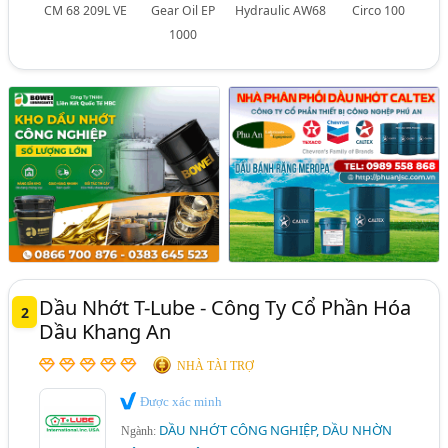
CM 68 209L VE
Gear Oil EP
Hydraulic AW68
Circo 100
1000
Dầu Nhớt T-Lube - Công Ty Cổ Phần Hóa
2
Dầu Khang An
NHÀ TÀI TRỢ
Được xác minh
DẦU NHỚT CÔNG NGHIỆP, DẦU NHỜN
Ngành: