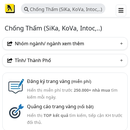
Chống Thấm (SiKa, KoVa, Intoc,..)
Chống Thấm (SiKa, KoVa, Intoc,..)
Nhóm ngành/ ngành xem thêm
Ngành nghề
Tỉnh/ Thành Phố
Chống Thấm (SiKa, KoVa, Intoc,..)
(62)
Hà Nội
TP. Hồ Chí Minh (TPHCM)
Đồng Nai
Nhóm ngành nghề
Đăng ký trang vàng
(miễn phí)
Bình Dương
Tp. Đà Nẵng
TP. Hải Phòng
Hiển thị miễn phí trước
250.000+ nhà mua
tìm
Vữa Chống Thấm, Vữa Không Co Ngót (42)
Bắc Ninh
Hưng Yên
Lào Cai
Nghệ An
kiếm mỗi ngày.
Băng Cản Nước, Băng Cản Nước PVC, Thanh Trương
Quảng cáo trang vàng
(nổi bật)
Quảng Ninh
Thái Nguyên
Thanh Hóa
Nở (38)
Hiển thị
TOP kết quả
tìm kiếm, tiếp cận KH trước
Bắc Giang
Bình Định
Tây Ninh
Màng Chống Thấm Tự Dính, Màng Chống Thấm Khò
đối thủ.
Nóng (33)