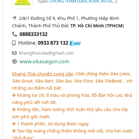
CHỐNG THẤM (SIKA, KOVA, INTOC,..)
Ngành:
2/8/1 Đường Số 9, Khu Phố 1, Phường Hiệp Bình
Chánh, Thành Phố Thủ Đức
TP. Hồ Chí Minh (TPHCM)
0888333132
Hotline:
0933 873 132
khangthaisika@gmail.com
www.sikasaigon.com
Khang Thái chuyên cung cấp
:
Chất chống thấm Sika Latex,
Sika Grout, Sika Gart, Sika Dur, Sika Floor, Sika TileBond,..
với
những ưu điểm nổi bật:
✜ Kháng tia UV, ố màu và phong hóa, độ đàn hồi cao, khả
năng phủ vết nứt tốt.
✜ Không độc, hàm lượng VOC tuân thủ yêu cầu cho lớp
sơn phủ gốc nước.
✜ 1 thành phần, sử dụng được ngay.
✜ Tạo lớp màng chống thấm không mối nối, cho hơi nước
"thở được".