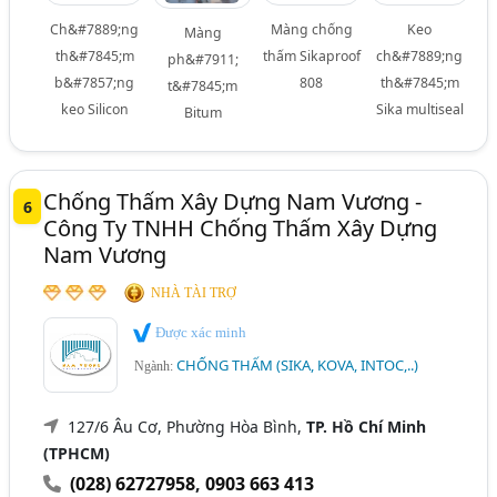
Ch&#7889;ng
Màng chống
Keo
Màng
th&#7845;m
thấm Sikaproof
ch&#7889;ng
ph&#7911;
b&#7857;ng
808
th&#7845;m
t&#7845;m
keo Silicon
Sika multiseal
Bitum
Chống Thấm Xây Dựng Nam Vương -
6
Công Ty TNHH Chống Thấm Xây Dựng
Nam Vương
NHÀ TÀI TRỢ
Được xác minh
CHỐNG THẤM (SIKA, KOVA, INTOC,..)
Ngành:
127/6 Âu Cơ, Phường Hòa Bình,
TP. Hồ Chí Minh
(TPHCM)
(028) 62727958
,
0903 663 413