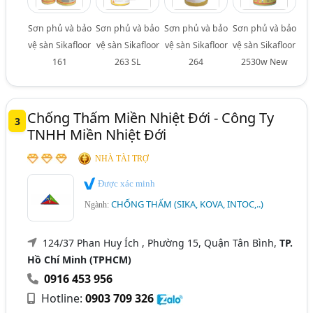
Sơn phủ và bảo
Sơn phủ và bảo
Sơn phủ và bảo
Sơn phủ và bảo
vệ sàn Sikafloor
vệ sàn Sikafloor
vệ sàn Sikafloor
vệ sàn Sikafloor
161
263 SL
264
2530w New
Chống Thấm Miền Nhiệt Đới - Công Ty
3
TNHH Miền Nhiệt Đới
NHÀ TÀI TRỢ
Được xác minh
CHỐNG THẤM (SIKA, KOVA, INTOC,..)
Ngành:
124/37 Phan Huy Ích , Phường 15, Quận Tân Bình,
TP.
Hồ Chí Minh (TPHCM)
0916 453 956
Hotline:
0903 709 326