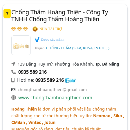
Chống Thấm Hoàng Thiện - Công Ty
7
TNHH Chống Thấm Hoàng Thiện
NHÀ TÀI TRỢ
Được xác minh
CHỐNG THẤM (SIKA, KOVA, INTOC,..)
Ngành:
139 Đặng Huy Trứ, Phường Hòa Khánh,
Tp. Đà Nẵng
0935 589 216
Hotline:
0935 589 216
chongthamhoangthien@gmail.com
www.chongthamhoangthien.com
Hoàng Thiện
là đơn vị phân phối vật liệu chống thấm
chất lượng cao từ các thương hiệu uy tín:
Neomax , Sika ,
CMilan , Vintec , Jotun
✻ Nguồn gốc rõ ràng, đạt tiêu chuẩn kỹ thuật