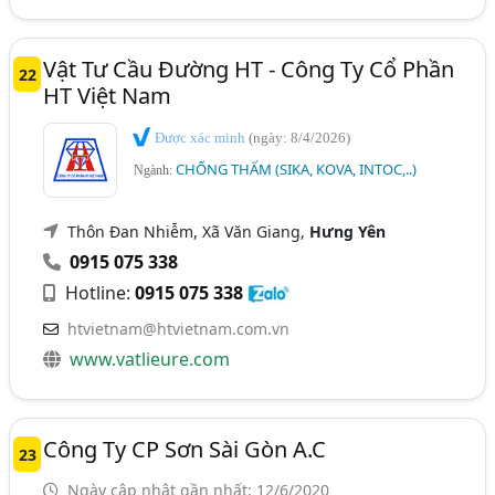
Vật Tư Cầu Đường HT - Công Ty Cổ Phần
22
HT Việt Nam
Được xác minh
(ngày: 8/4/2026)
CHỐNG THẤM (SIKA, KOVA, INTOC,..)
Ngành:
Thôn Đan Nhiễm, Xã Văn Giang,
Hưng Yên
0915 075 338
Hotline:
0915 075 338
htvietnam@htvietnam.com.vn
www.vatlieure.com
Công Ty CP Sơn Sài Gòn A.C
23
Ngày cập nhật gần nhất: 12/6/2020