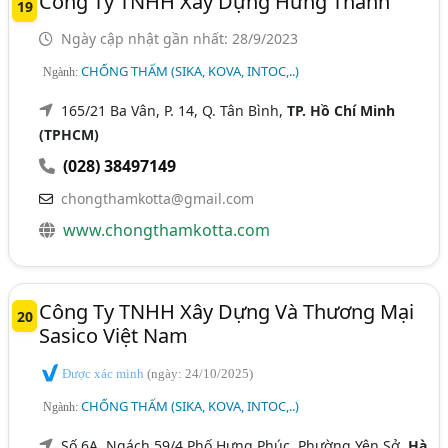
Công Ty TNHH Xây Dựng Hưng Thành
19
Ngày cập nhật gần nhất: 28/9/2023
CHỐNG THẤM (SIKA, KOVA, INTOC,..)
Ngành:
165/21 Ba Vân, P. 14, Q. Tân Bình,
TP. Hồ Chí Minh
(TPHCM)
(028) 38497149
chongthamkotta@gmail.com
www.chongthamkotta.com
Công Ty TNHH Xây Dựng Và Thương Mại
20
Sasico Việt Nam
Được xác minh
(ngày: 24/10/2025)
CHỐNG THẤM (SIKA, KOVA, INTOC,..)
Ngành:
Số 6A, Ngách 59/4 Phố Hưng Phúc, Phường Yên Sở,
Hà