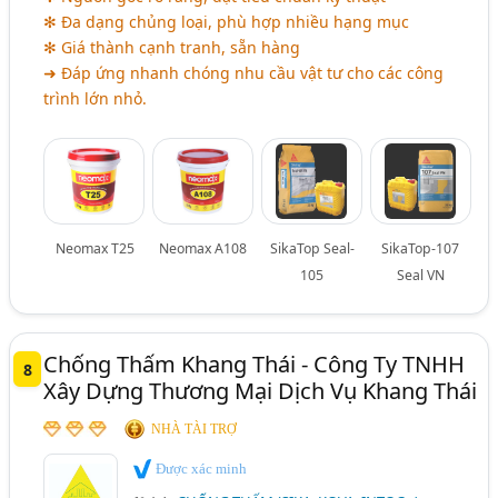
✻ Đa dạng chủng loại, phù hợp nhiều hạng mục
✻ Giá thành cạnh tranh, sẵn hàng
➜ Đáp ứng nhanh chóng nhu cầu vật tư cho các công
trình lớn nhỏ.
Neomax T25
Neomax A108
SikaTop Seal-
SikaTop-107
105
Seal VN
Chống Thấm Khang Thái - Công Ty TNHH
8
Xây Dựng Thương Mại Dịch Vụ Khang Thái
NHÀ TÀI TRỢ
Được xác minh