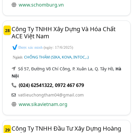
www.schomburg.vn
Công Ty TNHH Xây Dựng Và Hóa Chất
28
ACE Việt Nam
Được xác minh
(ngày: 17/6/2025)
CHỐNG THẤM (SIKA, KOVA, INTOC,..)
Ngành:
Số 57, Đường Võ Chí Công, P. Xuân La, Q. Tây Hồ,
Hà
Nội
(024) 62541322
,
0972 467 679
vatlieuchongtham04@gmail.com
www.sikavietnam.org
Công Ty TNHH Đầu Tư Xây Dựng Hoàng
29