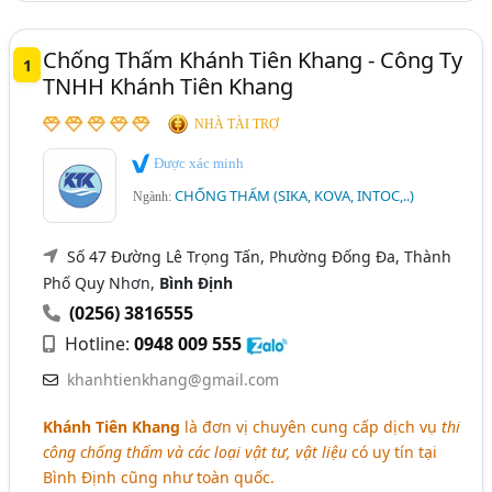
Lưới Thủy Tinh, Lưới Thủy Tinh Chống Thấm (10)
Chống Thấm Khánh Tiên Khang - Công Ty
Chống Thấm Intoc (3)
1
TNHH Khánh Tiên Khang
Chống Thấm KoVa (1)
NHÀ TÀI TRỢ
Ngành xem thêm
Được xác minh
Chống Thấm - Vật Liệu Chống Thấm Và Thi Công
CHỐNG THẤM (SIKA, KOVA, INTOC,..)
Ngành:
Chống Thấm (487)
Số 47 Đường Lê Trọng Tấn, Phường Đống Đa, Thành
Phố Quy Nhơn,
Bình Định
(0256) 3816555
Hotline:
0948 009 555
khanhtienkhang@gmail.com
Khánh Tiên Khang
là đơn vị chuyên cung cấp dịch vụ
thi
công chống thấm và các loại vật tư, vật liệu
có uy tín tại
Bình Định cũng như toàn quốc.