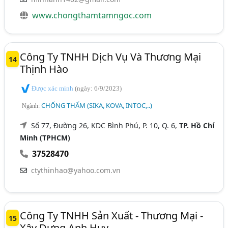
www.chongthamtamngoc.com
Công Ty TNHH Dịch Vụ Và Thương Mại
14
Thịnh Hào
Được xác minh
(ngày: 6/9/2023)
CHỐNG THẤM (SIKA, KOVA, INTOC,..)
Ngành:
Số 77, Đường 26, KDC Bình Phú, P. 10, Q. 6,
TP. Hồ Chí
Minh (TPHCM)
37528470
ctythinhao@yahoo.com.vn
Công Ty TNHH Sản Xuất - Thương Mại -
15
Xây Dựng Anh Huy