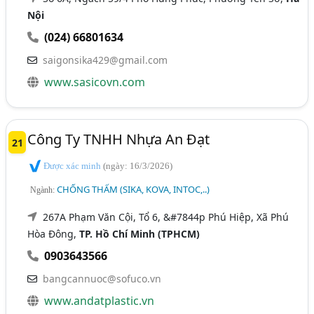
Nội
(024) 66801634
saigonsika429@gmail.com
www.sasicovn.com
Công Ty TNHH Nhựa An Đạt
21
Được xác minh
(ngày: 16/3/2026)
CHỐNG THẤM (SIKA, KOVA, INTOC,..)
Ngành:
267A Phạm Văn Cội, Tổ 6, &#7844p Phú Hiệp, Xã Phú
Hòa Đông,
TP. Hồ Chí Minh (TPHCM)
0903643566
bangcannuoc@sofuco.vn
www.andatplastic.vn