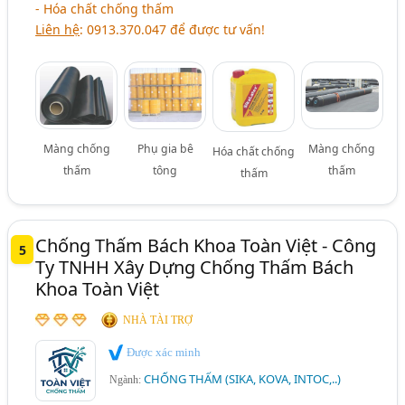
- Hóa chất chống thấm
Liên hệ
: 0913.370.047 để được tư vấn!
Màng chống
Phụ gia bê
Màng chống
Hóa chất chống
thấm
tông
thấm
thấm
Chống Thấm Bách Khoa Toàn Việt - Công
5
Ty TNHH Xây Dựng Chống Thấm Bách
Khoa Toàn Việt
NHÀ TÀI TRỢ
Được xác minh
CHỐNG THẤM (SIKA, KOVA, INTOC,..)
Ngành: