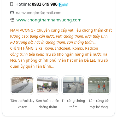
Hotline:
0932 619 986
namvuongloc@gmail.com
www.chongthamnamvuong.com
NAM VƯƠNG - Chuyên cung cấp
vật liệu chống thấm chất
lượng cao
:
Băng cản nước, vữa chống thấm, lưới thủy tinh,
PU trương nở, hắc ín chống thấm, sơn chống thấm,..
CHÍNH HÃNG: Sika, Kova, Indoseal, Komix, Radcon
Công trình tiêu biểu
: Trụ sở kho ngân hàng nhà nước Hà
Nội, Văn phòng chính phủ, Viện hạt nhân Đà Lạt, Trụ sở
quận ủy quận Tân Bình,..
Tấm trải Vollclay
Sơn hoàn thiện
Thi công chống
Làm cứng bề
Voltex
chống thấm
thấm
mặt bê tông