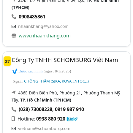
224/11/7 Phạm Văn Chí, P. 04, Q.6,
TP. Hồ Chí Minh
(TPHCM)
0908485861
nhaankhang@yahoo.com
www.nhaankhang.com
Công Ty TNHH SCHOMBURG Việt Nam
27
Được xác minh
(ngày: 8/1/2026)
CHỐNG THẤM (SIKA, KOVA, INTOC,..)
Ngành:
486E Điện Biên Phủ, Phường 21, Phường Thạnh Mỹ
Tây,
TP. Hồ Chí Minh (TPHCM)
(028) 73008228
,
0919 987 910
Hotline:
0938 880 920
vietnam@schomburg.com