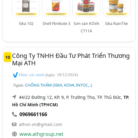
Sika 102
Shell Flintkote 3
Sơn sàn KOVA
Sika RainTite
CT11A
Công Ty TNHH Đầu Tư Phát Triển Thương
10
Mại ATH
Được xác minh
(ngày: 18/12/2024)
CHỐNG THẤM (SIKA, KOVA, INTOC,..)
Ngành:
44/22 Đường 12, KP. 9, P. Trường Thọ, TP. Thủ Đức,
TP.
Hồ Chí Minh (TPHCM)
0969661166
athvn.vn@gmail.com
www.athgroup.net