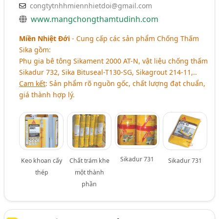
congtytnhhmiennhietdoi@gmail.com
www.mangchongthamtudinh.com
Miền Nhiệt Đới
- Cung cấp các sản phẩm Chống Thấm
Sika gồm:
Phụ gia bê tông Sikament 2000 AT-N, vật liệu chống thấm
Sikadur 732, Sika Bituseal-T130-SG, Sikagrout 214-11,..
Cam kết
: Sản phẩm rõ nguồn gốc, chất lượng đạt chuẩn,
giá thành hợp lý.
Sikadur 731
Keo khoan cấy
Chất trám khe
Sikadur 731
thép
một thành
phần