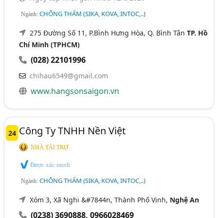
CHỐNG THẤM (SIKA, KOVA, INTOC,..)
Ngành:
275 Đường Số 11, P.Bình Hưng Hòa, Q. Bình Tân
TP. Hồ
Chí Minh (TPHCM)
(028) 22101996
chihau6549@gmail.com
www.hangsonsaigon.vn
Công Ty TNHH Nền Việt
24
NHÀ TÀI TRỢ
Được xác minh
CHỐNG THẤM (SIKA, KOVA, INTOC,..)
Ngành:
Xóm 3, Xã Nghi &#7844n, Thành Phố Vinh,
Nghệ An
(0238) 3690888
,
0966028469