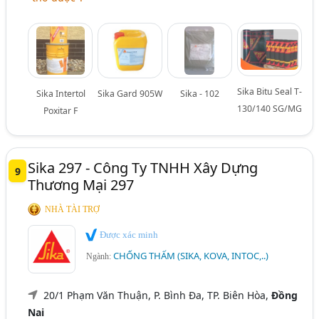
Sika Bitu Seal T-
Sika Intertol
Sika Gard 905W
Sika - 102
130/140 SG/MG
Poxitar F
Sika 297 - Công Ty TNHH Xây Dựng
9
Thương Mại 297
NHÀ TÀI TRỢ
Được xác minh
CHỐNG THẤM (SIKA, KOVA, INTOC,..)
Ngành:
20/1 Phạm Văn Thuận, P. Bình Đa, TP. Biên Hòa,
Đồng
Nai