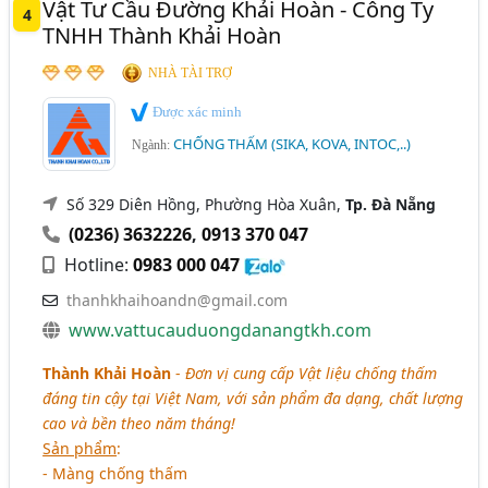
Vật Tư Cầu Đường Khải Hoàn - Công Ty
4
TNHH Thành Khải Hoàn
NHÀ TÀI TRỢ
Được xác minh
CHỐNG THẤM (SIKA, KOVA, INTOC,..)
Ngành:
Số 329 Diên Hồng, Phường Hòa Xuân,
Tp. Đà Nẵng
(0236) 3632226
,
0913 370 047
Hotline:
0983 000 047
thanhkhaihoandn@gmail.com
www.vattucauduongdanangtkh.com
Thành Khải Hoàn
-
Đơn vị cung cấp Vật liệu chống thấm
đáng tin cậy tại Việt Nam, với sản phẩm đa dạng, chất lượng
cao và bền theo năm tháng!
Sản phẩm
:
- Màng chống thấm